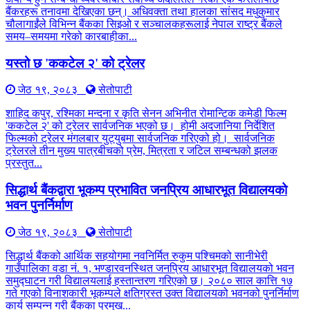
बैंकरहरू तनावमा देखिएका छन्। अधिवक्ता तथा हालका सांसद मधुकुमार
चौलागाईंले विभिन्न बैंकका सिइओ र सञ्चालकहरूलाई नेपाल राष्ट्र बैंकले
समय–समयमा गरेको कारबाहीका...
यस्तो छ 'ककटेल २' को ट्रेलर
जेठ १९, २०८३
सेतोपाटी
शाहिद कपुर, रश्मिका मन्दना र कृति सेनन अभिनीत रोमान्टिक कमेडी फिल्म
'ककटेल २' को ट्रेलर सार्वजनिक भएको छ। होमी अदजानिया निर्देशित
फिल्मको ट्रेलर मंगलबार युट्युबमा सार्वजनिक गरिएको हो। सार्वजनिक
ट्रेलरले तीन मुख्य पात्रबीचको प्रेम, मित्रता र जटिल सम्बन्धको झलक
प्रस्तुत...
सिद्धार्थ बैंकद्वारा भूकम्प प्रभावित जनप्रिय आधारभूत विद्यालयको
भवन पुनर्निर्माण
जेठ १९, २०८३
सेतोपाटी
सिद्धार्थ बैंकको आर्थिक सहयोगमा नवनिर्मित रुकुम पश्चिमको सानीभेरी
गाउँपालिका वडा नं. १, भण्डारवनस्थित जनप्रिय आधारभूत विद्यालयको भवन
समुद्घाटन गरी विद्यालयलाई हस्तान्तरण गरिएको छ। २०८० साल कात्ति १७
गते गएको विनाशकारी भूकम्पले क्षतिग्रस्त उक्त विद्यालयको भवनको पुनर्निर्माण
कार्य सम्पन्न गरी बैंकका प्रमुख...