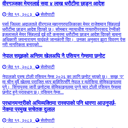
वीरगञ्जका मेयरलाई सवा ४ लाख धरौटीमा छाड्न आदेश
जेठ १९, २०८३
सेतोपाटी
पर्सा जिल्ला अदालतले वीरगञ्ज महानगरपालिकाका मेयर राजेशमान सिंहलाई
धरौटीमा छाड्न आदेश दिएको छ। सोमबार न्यायाधीश गायत्रीप्रसाद रेग्मीको
इजलासले मेयर सिंहलाई दुई वटै कसुरमा धरौटीमा छाड्न आदेश दिएको सूचना
अधिकारी जयनारायण यादवले जानकारी दिए। उनका अनुसार झुटा विवरण पेस
गरी नागरिकता बनाएको...
नेपाल समूहको अन्तिम खेलअघि नै एसियन गेम्समा छनोट
जेठ १९, २०८३
सेतोपाटी
नेपालको पुरुष टोली एसियन गेम्स २०२६ का लागि छनोट भएको छ। समूह ‘ए’
मा चीन दुवै खेलमा पराजित भएर बाहिरिएसँगै नेपाल र मलेसिया सेमिफाइनलमा
पुगे। सिंगापुरमा जारी छनोटमा सेमिफाइनलमा पुग्ने चार टोली एसियन गेम्समा
छनोट हुने प्रावधान छ। एसियन गेम्स...
प्रधानमन्त्रीको अभिव्यक्तिमा रास्वपाको पनि धारणा आउनुपर्छ-
नेकपा प्रमुख सचेतक दुलाल
जेठ १९, २०८३
सेतोपाटी