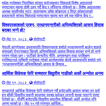
मधेस प्रदेशका निलम्बित सांसद सरोजकुमार सिंहलाई विशेष अदालतले
भ्रष्टाचार मुद्दामा दोषी ठहर गर्दै कैद र जरिवाना तोकेको छ। विशेष अदालतका
अध्यक्ष सुदर्शनदेव भट्ट, सदस्यहरू उमेश कोइराला र विदुर कोइरालाको
इजलासले सांसद सिंहलाई भ्रष्टाचार मुद्दामा चार वर्ष एक महिना कैद र...
विश्वप्रकाशको प्रश्न- प्रधानमन्त्रीको अभिव्यक्तिको आसय हिसाब
बराबर भन्ने हो?
जेठ १९, २०८३
सेतोपाटी
नेपाली कांग्रेसका उपसभापति विश्वप्रकाश शर्माले प्रधानमन्त्री बालेन शाहले
संसदको रोस्ट्रमबाट दिएको अभिव्यक्तिको आसय हिसाब बराबर भन्ने हो भन्ने
प्रश्न गरेका छन्। पार्टीको केन्द्रीय नीति, अनुसन्धान तथा प्रशिक्षण
प्रतिष्ठानले लुम्बिनी प्रदेशमा गरेको कार्यक्रममा बोल्दै उपसभापति शर्माले भने,
‘प्रधानमन्त्रीको अभिव्यक्तिको आसय के हिसाब...
आर्थिक विधेयक फेरि सच्याएर विद्युतीय गाडीको अर्को अन्योल अन्त्य
जेठ १९, २०८३
सेतोपाटी
सरकारले आर्थिक विधेयक फेरि संशोधन गर्दै बजेटअघि आयात भएका तर दर्ता
हुन बाँकी विद्युतीय सवारी साधनमा स्वच्छ पूर्वाधार लगानी शुल्क नलाग्ने स्पष्ट
पारेको छ। योसँगै बजेटपछि विद्युतीय सवारीमा देखिएको अर्को अन्योल पनि
अन्त्य भएको छ। जेठ १५ गते प्रस्तुत आर्थिक...