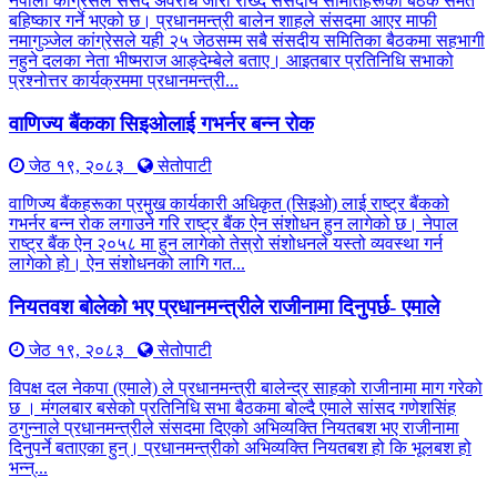
नेपाली कांग्रेसले संसद अवरोध जारी राख्दै संसदीय समितिहरूका बैठक समेत
बहिष्कार गर्ने भएको छ। प्रधानमन्त्री बालेन शाहले संसदमा आएर माफी
नमागुञ्जेल कांग्रेसले यही २५ जेठसम्म सबै संसदीय समितिका बैठकमा सहभागी
नहुने दलका नेता भीष्मराज आङ्देम्बेले बताए। आइतबार प्रतिनिधि सभाको
प्रश्नोत्तर कार्यक्रममा प्रधानमन्त्री...
वाणिज्य बैंकका सिइओलाई गभर्नर बन्न रोक
जेठ १९, २०८३
सेतोपाटी
वाणिज्य बैंकहरूका प्रमुख कार्यकारी अधिकृत (सिइओ) लाई राष्ट्र बैंकको
गभर्नर बन्न रोक लगाउने गरि राष्ट्र बैंक ऐन संशोधन हुन लागेको छ। नेपाल
राष्ट्र बैंक ऐन २०५८ मा हुन लागेको तेस्रो संशोधनले यस्तो व्यवस्था गर्न
लागेको हो। ऐन संशोधनको लागि गत...
नियतवश बोलेको भए प्रधानमन्त्रीले राजीनामा दिनुपर्छ- एमाले
जेठ १९, २०८३
सेतोपाटी
विपक्ष दल नेकपा (एमाले) ले प्रधानमन्त्री बालेन्द्र साहको राजीनामा माग गरेको
छ । मंगलबार बसेको प्रतिनिधि सभा बैठकमा बोल्दै एमाले सांसद गणेशसिंह
ठगुन्नाले प्रधानमन्त्रीले संसदमा दिएको अभिव्यक्ति नियतबश भए राजीनामा
दिनुपर्ने बताएका हुन्। प्रधानमन्त्रीको अभिव्यक्ति नियतबश हो कि भूलबश हो
भन्न्...