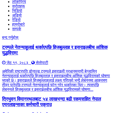
लोकप्रिय
स्रोतहरू
भिडियो
अडियो
रेडियो
हाम्रोबारे
सम्पर्क
बन्द गर्नुहोस्
ट्रम्पले नेतन्याहूलाई थर्काएपछि हिजबुल्लाह र इसराइलबीच आंशिक
युद्धविराम!
जेठ १९, २०८३
सेतोपाटी
अमेरिकी राष्ट्रपति डोनाल्ड ट्रम्पले इसराइली प्रधानमन्त्री बेन्जामिन
नेतन्याहूलाई थर्काएपछि हिजबुल्लाह र इसराइलबीच आंशिक युद्धविरामको घोषणा
भएको छ। इसराइलले हिजबुल्लाहलाई लक्ष्य गरिएको भन्दै लेबननमा आक्रमण
तीव्र पारेपछि ट्रम्पले नेतन्याहूलाई फोन गरेर थर्काएका थिए। त्यसपछि
लेबननले हिजबुल्लाह र इसराइलबीच आंशिक युद्धविरामको घोषणा...
त्रिभुवन विमानस्थलबाट ५४ लाखभन्दा बढी रकमसहित नेपाल
एयरलाइन्सका कर्मचारी पक्राउ