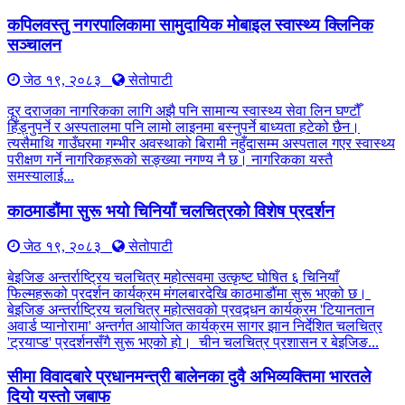
कपिलवस्तु नगरपालिकामा सामुदायिक मोबाइल स्वास्थ्य क्लिनिक
सञ्चालन
जेठ १९, २०८३
सेतोपाटी
दूर दराजका नागरिकका लागि अझै पनि सामान्य स्वास्थ्य सेवा लिन घण्टौँ
हिँड्नुपर्ने र अस्पतालमा पनि लामो लाइनमा बस्नुपर्ने बाध्यता हटेको छैन।
त्यसैमाथि गाउँघरमा गम्भीर अवस्थाको बिरामी नहुँदासम्म अस्पताल गएर स्वास्थ्य
परीक्षण गर्ने नागरिकहरूको सङ्ख्या नगण्य नै छ। नागरिकका यस्तै
समस्यालाई...
काठमाडौंमा सुरू भयो चिनियाँ चलचित्रको विशेष प्रदर्शन
जेठ १९, २०८३
सेतोपाटी
बेइजिङ अन्तर्राष्ट्रिय चलचित्र महोत्सवमा उत्कृष्ट घोषित ६ चिनियाँ
फिल्महरूको प्रदर्शन कार्यक्रम मंगलबारदेखि काठमाडौंमा सुरू भएको छ।
बेइजिङ अन्तर्राष्ट्रिय चलचित्र महोत्सवको प्रवद्र्धन कार्यक्रम 'टियानतान
अवार्ड प्यानोरामा' अन्तर्गत आयोजित कार्यक्रम सागर झान निर्देशित चलचित्र
'ट्रयाप्ड' प्रदर्शनसँगै सुरू भएको हो। चीन चलचित्र प्रशासन र बेइजिङ...
सीमा विवादबारे प्रधानमन्त्री बालेनका दुवै अभिव्यक्तिमा भारतले
दियो यस्तो जबाफ