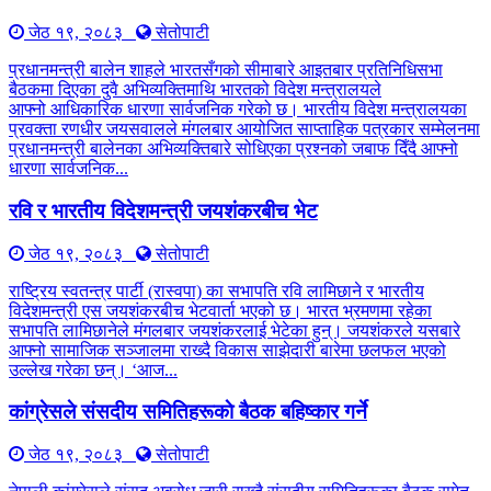
जेठ १९, २०८३
सेतोपाटी
प्रधानमन्त्री बालेन शाहले भारतसँगको सीमाबारे आइतबार प्रतिनिधिसभा
बैठकमा दिएका दुवै अभिव्यक्तिमाथि भारतको विदेश मन्त्रालयले
आफ्नो आधिकारिक धारणा सार्वजनिक गरेको छ। भारतीय विदेश मन्त्रालयका
प्रवक्ता रणधीर जयसवालले मंगलबार आयोजित साप्ताहिक पत्रकार सम्मेलनमा
प्रधानमन्त्री बालेनका अभिव्यक्तिबारे सोधिएका प्रश्नको जबाफ दिँदै आफ्नो
धारणा सार्वजनिक...
रवि र भारतीय विदेशमन्त्री जयशंकरबीच भेट
जेठ १९, २०८३
सेतोपाटी
राष्ट्रिय स्वतन्त्र पार्टी (रास्वपा) का सभापति रवि लामिछाने र भारतीय
विदेशमन्त्री एस जयशंकरबीच भेटवार्ता भएको छ। भारत भ्रमणमा रहेका
सभापति लामिछानेले मंगलबार जयशंकरलाई भेटेका हुन्। जयशंकरले यसबारे
आफ्नो सामाजिक सञ्जालमा राख्दै विकास साझेदारी बारेमा छलफल भएको
उल्लेख गरेका छन्। ‘आज...
कांग्रेसले संसदीय समितिहरूकाे बैठक बहिष्कार गर्ने
जेठ १९, २०८३
सेतोपाटी