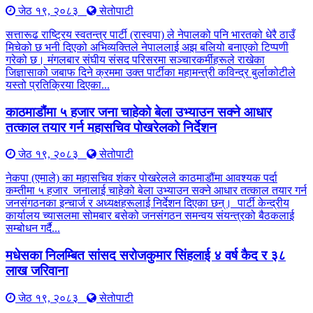
जेठ १९, २०८३
सेतोपाटी
सत्तारूढ राष्ट्रिय स्वतन्त्र पार्टी (रास्वपा) ले नेपालको पनि भारतको धेरै ठाउँ
मिचेको छ भनी दिएको अभिव्यक्तिले नेपाललाई अझ बलियो बनाएको टिप्पणी
गरेको छ। मंगलबार संघीय संसद परिसरमा सञ्चारकर्मीहरूले राखेका
जिज्ञासाको जबाफ दिने क्रममा उक्त पार्टीका महामन्त्री कविन्द्र बुर्लाकोटीले
यस्तो प्रतिक्रिया दिएका...
काठमाडौंमा ५ हजार जना चाहेको बेला उभ्याउन सक्ने आधार
तत्काल तयार गर्न महासचिव पोखरेलको निर्देशन
जेठ १९, २०८३
सेतोपाटी
नेकपा (एमाले) का महासचिव शंकर पोखरेलले काठमाडौंमा आवश्यक पर्दा
कम्तीमा ५ हजार जनालाई चाहेको बेला उभ्याउन सक्ने आधार तत्काल तयार गर्न
जनसंगठनका इन्चार्ज र अध्यक्षहरूलाई निर्देशन दिएका छन्। पार्टी केन्द्रीय
कार्यालय च्यासलमा सोमबार बसेको जनसंगठन समन्वय संयन्त्रको बैठकलाई
सम्बोधन गर्दै...
मधेसका निलम्बित सांसद सरोजकुमार सिंहलाई ४ वर्ष कैद र ३८
लाख जरिवाना
जेठ १९, २०८३
सेतोपाटी