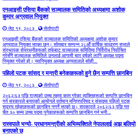
एनआइसी एसिया बैंकको सञ्चालक समितिको अध्यक्षमा अशोक
कुमार अग्रवाल नियुक्त
जेठ १९, २०८३
सेतोपाटी
एनआइसी एसिया बैंकको सञ्चालक समितिको अध्यक्षमा अशोक कुमार
अग्रवाल नियुक्त भएका छन्। सोमबार सम्पन्न २८औं वार्षिक साधारण सभाले
संस्थापक सेयरधनीहरूको तर्फबाट सञ्चालक समितिमा निर्विरोध निर्वाचित
गरेसँगै सञ्चालक समितिले उनलाई आगामी चार वर्षको लागि अध्यक्ष पदमा
नियुक्त गरेको हो। नवनियुक्त अध्यक्ष अग्रवालले सोही...
पहिलो पटक सांसद र मन्त्री बनेकाहरूको हुने छैन सम्पत्ति छानबिन
जेठ १९, २०८३
सेतोपाटी
२०६२/६३ पछि राज्यको उच्च तहमा काम गरेका व्यक्तिहरूको सम्पत्ति छानबिन
गर्न सरकारले बनाएको आयोगले वर्तमान मन्त्रिपरिषद र संसदमा पहिलो पटक
सदस्य रहेकाहरूको छानबिन नगर्ने भएको छ। सरकारले २०६२/६३ पछि गत
चैत ३० सम्म उच्च पदमा पुगेकाहरूको सम्पत्ति छानबिन गर्न भनी...
रास्वपाले भन्यो- प्रधानमन्त्रीको अभिव्यक्तिले नेपाललाई अझ बलियो
बनाएको छ