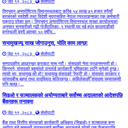
जेठ १९, २०८३
सेतोपाटी
त्रिभुवन अन्तर्राष्ट्रिय विमानस्थलबाट करिब ५४ लाख ७१ हजार रुपैयाँ
बराबरको स्वदेशी तथा विदेशी मुद्रासहित नेपाल एयरलाइन्सका एक कर्मचारी
पक्राउ परेका छन्। त्रिभुवन अन्तर्राष्ट्रिय विमानस्थल सुरक्षा कार्यालयका
अनुसार सुनसरीको गढी गाउँपालिका–१ स्थायी घर भई हाल काठमाडौंको
बनस्थली बस्दै आएका ५० वर्षीय...
सभामुखज्यू साख जोगाउनुस्, भोलि काम लाग्छ!
जेठ १९, २०८३
सेतोपाटी
सम्पादकीय आधारभूत कुराबाट सुरू गरौं। संसदको नेता प्रधानमन्त्री हो।
किनभने, संसदको बहुमतले उनलाई कार्यकारी भूमिकाका लागि चुनेको हुन्छ।
त्यसो भए, सभामुख को हो? सभामुख संसदको 'रेफ्री' हो। संसदमा सरकार र
सांसदबीच बहस तथा वादविवाद चलिरहन्छ। कहिलेकाहीँ संसदमा घम्साघम्सी
पनि चल्छ।...
सिइओ र सञ्चालकको अयोग्यताबारे सर्वोच्च अदालतको आदेशपछि
बैंकरहरू तनावमा
जेठ १९, २०८३
सेतोपाटी
बैंक तथा वित्तीय संस्थाको कार्यकारी अधिकृत (सिइओ) र सञ्चालक बन्न
अयोग्य हुने सम्बन्धी व्यवस्थाबारे सर्वोच्च अदालतले गरेको एक फैसलापछि