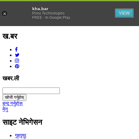
kha.bar
VIEW
Prixa Technologies
FREE - In Google Play
ख.बर
v1.0.0
खबर.ली
खोजी गर्नुहोस्
बन्द गर्नुहोस्
मेनु
साइट नेभिगेसन
गृहपृष्ठ