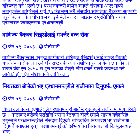
नेपाली कांग्रेसले संसद अवरोध जारी राख्दै संसदीय समितिहरूका बैठक समेत
बहिष्कार गर्ने भएको छ। प्रधानमन्त्री बालेन शाहले संसदमा आएर माफी
नमागुञ्जेल कांग्रेसले यही २५ जेठसम्म सबै संसदीय समितिका बैठकमा सहभागी
नहुने दलका नेता भीष्मराज आङ्देम्बेले बताए। आइतबार प्रतिनिधि सभाको
प्रश्नोत्तर कार्यक्रममा प्रधानमन्त्री...
वाणिज्य बैंकका सिइओलाई गभर्नर बन्न रोक
जेठ १९, २०८३
सेतोपाटी
वाणिज्य बैंकहरूका प्रमुख कार्यकारी अधिकृत (सिइओ) लाई राष्ट्र बैंकको
गभर्नर बन्न रोक लगाउने गरि राष्ट्र बैंक ऐन संशोधन हुन लागेको छ। नेपाल
राष्ट्र बैंक ऐन २०५८ मा हुन लागेको तेस्रो संशोधनले यस्तो व्यवस्था गर्न
लागेको हो। ऐन संशोधनको लागि गत...
नियतवश बोलेको भए प्रधानमन्त्रीले राजीनामा दिनुपर्छ- एमाले
जेठ १९, २०८३
सेतोपाटी
विपक्ष दल नेकपा (एमाले) ले प्रधानमन्त्री बालेन्द्र साहको राजीनामा माग गरेको
छ । मंगलबार बसेको प्रतिनिधि सभा बैठकमा बोल्दै एमाले सांसद गणेशसिंह
ठगुन्नाले प्रधानमन्त्रीले संसदमा दिएको अभिव्यक्ति नियतबश भए राजीनामा
दिनुपर्ने बताएका हुन्। प्रधानमन्त्रीको अभिव्यक्ति नियतबश हो कि भूलबश हो
भन्न्...