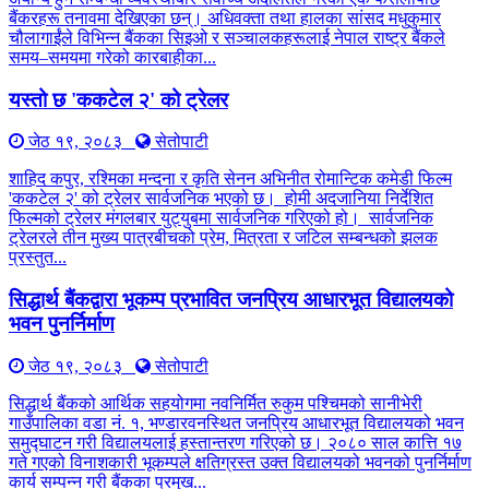
बैंकरहरू तनावमा देखिएका छन्। अधिवक्ता तथा हालका सांसद मधुकुमार
चौलागाईंले विभिन्न बैंकका सिइओ र सञ्चालकहरूलाई नेपाल राष्ट्र बैंकले
समय–समयमा गरेको कारबाहीका...
यस्तो छ 'ककटेल २' को ट्रेलर
जेठ १९, २०८३
सेतोपाटी
शाहिद कपुर, रश्मिका मन्दना र कृति सेनन अभिनीत रोमान्टिक कमेडी फिल्म
'ककटेल २' को ट्रेलर सार्वजनिक भएको छ। होमी अदजानिया निर्देशित
फिल्मको ट्रेलर मंगलबार युट्युबमा सार्वजनिक गरिएको हो। सार्वजनिक
ट्रेलरले तीन मुख्य पात्रबीचको प्रेम, मित्रता र जटिल सम्बन्धको झलक
प्रस्तुत...
सिद्धार्थ बैंकद्वारा भूकम्प प्रभावित जनप्रिय आधारभूत विद्यालयको
भवन पुनर्निर्माण
जेठ १९, २०८३
सेतोपाटी
सिद्धार्थ बैंकको आर्थिक सहयोगमा नवनिर्मित रुकुम पश्चिमको सानीभेरी
गाउँपालिका वडा नं. १, भण्डारवनस्थित जनप्रिय आधारभूत विद्यालयको भवन
समुद्घाटन गरी विद्यालयलाई हस्तान्तरण गरिएको छ। २०८० साल कात्ति १७
गते गएको विनाशकारी भूकम्पले क्षतिग्रस्त उक्त विद्यालयको भवनको पुनर्निर्माण
कार्य सम्पन्न गरी बैंकका प्रमुख...