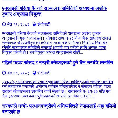
एनआइसी एसिया बैंकको सञ्चालक समितिको अध्यक्षमा अशोक
कुमार अग्रवाल नियुक्त
जेठ १९, २०८३
सेतोपाटी
एनआइसी एसिया बैंकको सञ्चालक समितिको अध्यक्षमा अशोक कुमार
अग्रवाल नियुक्त भएका छन्। सोमबार सम्पन्न २८औं वार्षिक साधारण सभाले
संस्थापक सेयरधनीहरूको तर्फबाट सञ्चालक समितिमा निर्विरोध निर्वाचित
गरेसँगै सञ्चालक समितिले उनलाई आगामी चार वर्षको लागि अध्यक्ष पदमा
नियुक्त गरेको हो। नवनियुक्त अध्यक्ष अग्रवालले सोही...
पहिलो पटक सांसद र मन्त्री बनेकाहरूको हुने छैन सम्पत्ति छानबिन
जेठ १९, २०८३
सेतोपाटी
२०६२/६३ पछि राज्यको उच्च तहमा काम गरेका व्यक्तिहरूको सम्पत्ति छानबिन
गर्न सरकारले बनाएको आयोगले वर्तमान मन्त्रिपरिषद र संसदमा पहिलो पटक
सदस्य रहेकाहरूको छानबिन नगर्ने भएको छ। सरकारले २०६२/६३ पछि गत
चैत ३० सम्म उच्च पदमा पुगेकाहरूको सम्पत्ति छानबिन गर्न भनी...
रास्वपाले भन्यो- प्रधानमन्त्रीको अभिव्यक्तिले नेपाललाई अझ बलियो
बनाएको छ