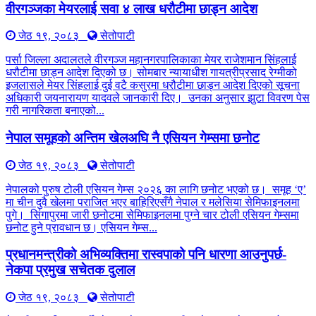
वीरगञ्जका मेयरलाई सवा ४ लाख धरौटीमा छाड्न आदेश
जेठ १९, २०८३
सेतोपाटी
पर्सा जिल्ला अदालतले वीरगञ्ज महानगरपालिकाका मेयर राजेशमान सिंहलाई
धरौटीमा छाड्न आदेश दिएको छ। सोमबार न्यायाधीश गायत्रीप्रसाद रेग्मीको
इजलासले मेयर सिंहलाई दुई वटै कसुरमा धरौटीमा छाड्न आदेश दिएको सूचना
अधिकारी जयनारायण यादवले जानकारी दिए। उनका अनुसार झुटा विवरण पेस
गरी नागरिकता बनाएको...
नेपाल समूहको अन्तिम खेलअघि नै एसियन गेम्समा छनोट
जेठ १९, २०८३
सेतोपाटी
नेपालको पुरुष टोली एसियन गेम्स २०२६ का लागि छनोट भएको छ। समूह ‘ए’
मा चीन दुवै खेलमा पराजित भएर बाहिरिएसँगै नेपाल र मलेसिया सेमिफाइनलमा
पुगे। सिंगापुरमा जारी छनोटमा सेमिफाइनलमा पुग्ने चार टोली एसियन गेम्समा
छनोट हुने प्रावधान छ। एसियन गेम्स...
प्रधानमन्त्रीको अभिव्यक्तिमा रास्वपाको पनि धारणा आउनुपर्छ-
नेकपा प्रमुख सचेतक दुलाल
जेठ १९, २०८३
सेतोपाटी