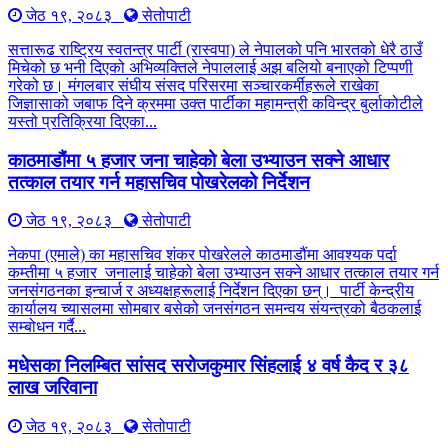
जेठ १९, २०८३
सेतोपाटी
सत्तारूढ राष्ट्रिय स्वतन्त्र पार्टी (रास्वपा) ले नेपालको पनि भारतको धेरै ठाउँ
मिचेको छ भनी दिएको अभिव्यक्तिले नेपाललाई अझ बलियो बनाएको टिप्पणी
गरेको छ। मंगलबार संघीय संसद परिसरमा सञ्चारकर्मीहरूले राखेका
जिज्ञासाको जबाफ दिने क्रममा उक्त पार्टीका महामन्त्री कविन्द्र बुर्लाकोटीले
यस्तो प्रतिक्रिया दिएका...
काठमाडौंमा ५ हजार जना चाहेको बेला उभ्याउन सक्ने आधार
तत्काल तयार गर्न महासचिव पोखरेलको निर्देशन
जेठ १९, २०८३
सेतोपाटी
नेकपा (एमाले) का महासचिव शंकर पोखरेलले काठमाडौंमा आवश्यक पर्दा
कम्तीमा ५ हजार जनालाई चाहेको बेला उभ्याउन सक्ने आधार तत्काल तयार गर्न
जनसंगठनका इन्चार्ज र अध्यक्षहरूलाई निर्देशन दिएका छन्। पार्टी केन्द्रीय
कार्यालय च्यासलमा सोमबार बसेको जनसंगठन समन्वय संयन्त्रको बैठकलाई
सम्बोधन गर्दै...
मधेसका निलम्बित सांसद सरोजकुमार सिंहलाई ४ वर्ष कैद र ३८
लाख जरिवाना
जेठ १९, २०८३
सेतोपाटी