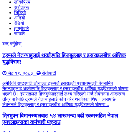
लोकप्रिय
स्रोतहरू
भिडियो
अडियो
रेडियो
हाम्रोबारे
सम्पर्क
बन्द गर्नुहोस्
ट्रम्पले नेतन्याहूलाई थर्काएपछि हिजबुल्लाह र इसराइलबीच आंशिक
युद्धविराम!
जेठ १९, २०८३
सेतोपाटी
अमेरिकी राष्ट्रपति डोनाल्ड ट्रम्पले इसराइली प्रधानमन्त्री बेन्जामिन
नेतन्याहूलाई थर्काएपछि हिजबुल्लाह र इसराइलबीच आंशिक युद्धविरामको घोषणा
भएको छ। इसराइलले हिजबुल्लाहलाई लक्ष्य गरिएको भन्दै लेबननमा आक्रमण
तीव्र पारेपछि ट्रम्पले नेतन्याहूलाई फोन गरेर थर्काएका थिए। त्यसपछि
लेबननले हिजबुल्लाह र इसराइलबीच आंशिक युद्धविरामको घोषणा...
त्रिभुवन विमानस्थलबाट ५४ लाखभन्दा बढी रकमसहित नेपाल
एयरलाइन्सका कर्मचारी पक्राउ