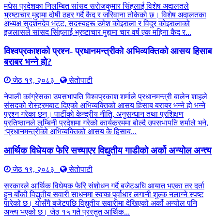
मधेस प्रदेशका निलम्बित सांसद सरोजकुमार सिंहलाई विशेष अदालतले
भ्रष्टाचार मुद्दामा दोषी ठहर गर्दै कैद र जरिवाना तोकेको छ। विशेष अदालतका
अध्यक्ष सुदर्शनदेव भट्ट, सदस्यहरू उमेश कोइराला र विदुर कोइरालाको
इजलासले सांसद सिंहलाई भ्रष्टाचार मुद्दामा चार वर्ष एक महिना कैद र...
विश्वप्रकाशको प्रश्न- प्रधानमन्त्रीको अभिव्यक्तिको आसय हिसाब
बराबर भन्ने हो?
जेठ १९, २०८३
सेतोपाटी
नेपाली कांग्रेसका उपसभापति विश्वप्रकाश शर्माले प्रधानमन्त्री बालेन शाहले
संसदको रोस्ट्रमबाट दिएको अभिव्यक्तिको आसय हिसाब बराबर भन्ने हो भन्ने
प्रश्न गरेका छन्। पार्टीको केन्द्रीय नीति, अनुसन्धान तथा प्रशिक्षण
प्रतिष्ठानले लुम्बिनी प्रदेशमा गरेको कार्यक्रममा बोल्दै उपसभापति शर्माले भने,
‘प्रधानमन्त्रीको अभिव्यक्तिको आसय के हिसाब...
आर्थिक विधेयक फेरि सच्याएर विद्युतीय गाडीको अर्को अन्योल अन्त्य
जेठ १९, २०८३
सेतोपाटी
सरकारले आर्थिक विधेयक फेरि संशोधन गर्दै बजेटअघि आयात भएका तर दर्ता
हुन बाँकी विद्युतीय सवारी साधनमा स्वच्छ पूर्वाधार लगानी शुल्क नलाग्ने स्पष्ट
पारेको छ। योसँगै बजेटपछि विद्युतीय सवारीमा देखिएको अर्को अन्योल पनि
अन्त्य भएको छ। जेठ १५ गते प्रस्तुत आर्थिक...