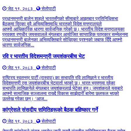
जेठ १९, २०८३
सेतोपाटी
प्रधानमन्त्री बालेन शाहले भारतसँगको सीमाबारे आइतबार प्रतिनिधिसभा
बैठकमा दिएका दुवै अभिव्यक्तिमाथि भारतको विदेश मन्त्रालयले
आफ्नो आधिकारिक धारणा सार्वजनिक गरेको छ। भारतीय विदेश मन्त्रालयका
प्रवक्ता रणधीर जयसवालले मंगलबार आयोजित साप्ताहिक पत्रकार सम्मेलनमा
प्रधानमन्त्री बालेनका अभिव्यक्तिबारे सोधिएका प्रश्नको जबाफ दिँदै आफ्नो
धारणा सार्वजनिक...
रवि र भारतीय विदेशमन्त्री जयशंकरबीच भेट
जेठ १९, २०८३
सेतोपाटी
राष्ट्रिय स्वतन्त्र पार्टी (रास्वपा) का सभापति रवि लामिछाने र भारतीय
विदेशमन्त्री एस जयशंकरबीच भेटवार्ता भएको छ। भारत भ्रमणमा रहेका
सभापति लामिछानेले मंगलबार जयशंकरलाई भेटेका हुन्। जयशंकरले यसबारे
आफ्नो सामाजिक सञ्जालमा राख्दै विकास साझेदारी बारेमा छलफल भएको
उल्लेख गरेका छन्। ‘आज...
कांग्रेसले संसदीय समितिहरूकाे बैठक बहिष्कार गर्ने
जेठ १९, २०८३
सेतोपाटी