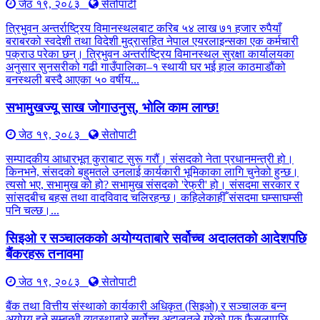
जेठ १९, २०८३
सेतोपाटी
त्रिभुवन अन्तर्राष्ट्रिय विमानस्थलबाट करिब ५४ लाख ७१ हजार रुपैयाँ
बराबरको स्वदेशी तथा विदेशी मुद्रासहित नेपाल एयरलाइन्सका एक कर्मचारी
पक्राउ परेका छन्। त्रिभुवन अन्तर्राष्ट्रिय विमानस्थल सुरक्षा कार्यालयका
अनुसार सुनसरीको गढी गाउँपालिका–१ स्थायी घर भई हाल काठमाडौंको
बनस्थली बस्दै आएका ५० वर्षीय...
सभामुखज्यू साख जोगाउनुस्, भोलि काम लाग्छ!
जेठ १९, २०८३
सेतोपाटी
सम्पादकीय आधारभूत कुराबाट सुरू गरौं। संसदको नेता प्रधानमन्त्री हो।
किनभने, संसदको बहुमतले उनलाई कार्यकारी भूमिकाका लागि चुनेको हुन्छ।
त्यसो भए, सभामुख को हो? सभामुख संसदको 'रेफ्री' हो। संसदमा सरकार र
सांसदबीच बहस तथा वादविवाद चलिरहन्छ। कहिलेकाहीँ संसदमा घम्साघम्सी
पनि चल्छ।...
सिइओ र सञ्चालकको अयोग्यताबारे सर्वोच्च अदालतको आदेशपछि
बैंकरहरू तनावमा
जेठ १९, २०८३
सेतोपाटी
बैंक तथा वित्तीय संस्थाको कार्यकारी अधिकृत (सिइओ) र सञ्चालक बन्न
अयोग्य हुने सम्बन्धी व्यवस्थाबारे सर्वोच्च अदालतले गरेको एक फैसलापछि