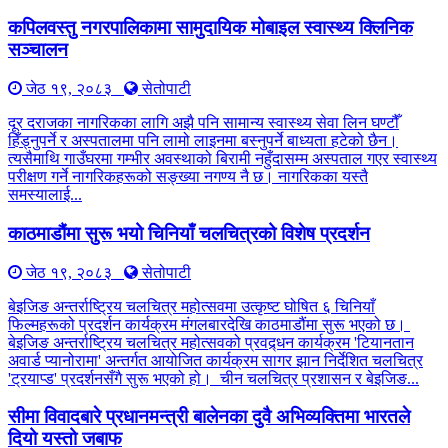
कपिलवस्तु नगरपालिकामा सामुदायिक मोबाइल स्वास्थ्य क्लिनिक
सञ्चालन
जेठ १९, २०८३
सेतोपाटी
दूर दराजका नागरिकका लागि अझै पनि सामान्य स्वास्थ्य सेवा लिन घण्टौँ
हिँड्नुपर्ने र अस्पतालमा पनि लामो लाइनमा बस्नुपर्ने बाध्यता हटेको छैन।
त्यसैमाथि गाउँघरमा गम्भीर अवस्थाको बिरामी नहुँदासम्म अस्पताल गएर स्वास्थ्य
परीक्षण गर्ने नागरिकहरूको सङ्ख्या नगण्य नै छ। नागरिकका यस्तै
समस्यालाई...
काठमाडौंमा सुरू भयो चिनियाँ चलचित्रको विशेष प्रदर्शन
जेठ १९, २०८३
सेतोपाटी
बेइजिङ अन्तर्राष्ट्रिय चलचित्र महोत्सवमा उत्कृष्ट घोषित ६ चिनियाँ
फिल्महरूको प्रदर्शन कार्यक्रम मंगलबारदेखि काठमाडौंमा सुरू भएको छ।
बेइजिङ अन्तर्राष्ट्रिय चलचित्र महोत्सवको प्रवद्र्धन कार्यक्रम 'टियानतान
अवार्ड प्यानोरामा' अन्तर्गत आयोजित कार्यक्रम सागर झान निर्देशित चलचित्र
'ट्रयाप्ड' प्रदर्शनसँगै सुरू भएको हो। चीन चलचित्र प्रशासन र बेइजिङ...
सीमा विवादबारे प्रधानमन्त्री बालेनका दुवै अभिव्यक्तिमा भारतले
दियो यस्तो जबाफ