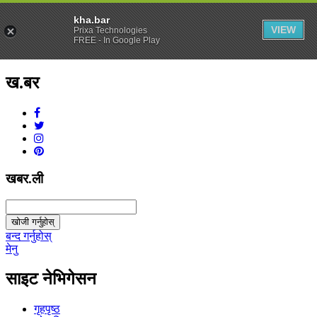
kha.bar
VIEW
Prixa Technologies
FREE - In Google Play
ख.बर
v1.0.0
खबर.ली
खोजी गर्नुहोस्
बन्द गर्नुहोस्
मेनु
साइट नेभिगेसन
गृहपृष्ठ