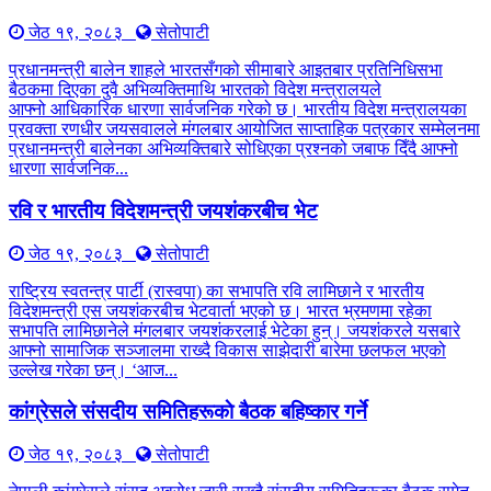
जेठ १९, २०८३
सेतोपाटी
प्रधानमन्त्री बालेन शाहले भारतसँगको सीमाबारे आइतबार प्रतिनिधिसभा
बैठकमा दिएका दुवै अभिव्यक्तिमाथि भारतको विदेश मन्त्रालयले
आफ्नो आधिकारिक धारणा सार्वजनिक गरेको छ। भारतीय विदेश मन्त्रालयका
प्रवक्ता रणधीर जयसवालले मंगलबार आयोजित साप्ताहिक पत्रकार सम्मेलनमा
प्रधानमन्त्री बालेनका अभिव्यक्तिबारे सोधिएका प्रश्नको जबाफ दिँदै आफ्नो
धारणा सार्वजनिक...
रवि र भारतीय विदेशमन्त्री जयशंकरबीच भेट
जेठ १९, २०८३
सेतोपाटी
राष्ट्रिय स्वतन्त्र पार्टी (रास्वपा) का सभापति रवि लामिछाने र भारतीय
विदेशमन्त्री एस जयशंकरबीच भेटवार्ता भएको छ। भारत भ्रमणमा रहेका
सभापति लामिछानेले मंगलबार जयशंकरलाई भेटेका हुन्। जयशंकरले यसबारे
आफ्नो सामाजिक सञ्जालमा राख्दै विकास साझेदारी बारेमा छलफल भएको
उल्लेख गरेका छन्। ‘आज...
कांग्रेसले संसदीय समितिहरूकाे बैठक बहिष्कार गर्ने
जेठ १९, २०८३
सेतोपाटी