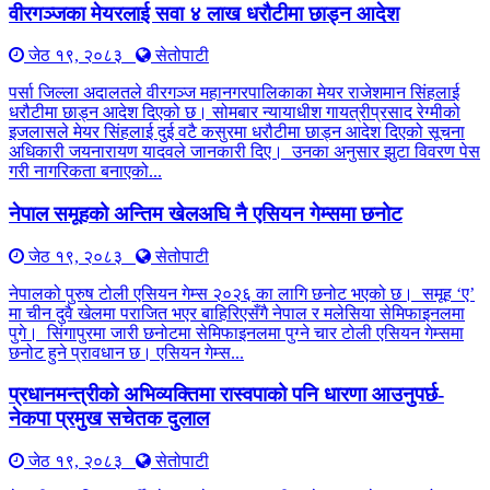
वीरगञ्जका मेयरलाई सवा ४ लाख धरौटीमा छाड्न आदेश
जेठ १९, २०८३
सेतोपाटी
पर्सा जिल्ला अदालतले वीरगञ्ज महानगरपालिकाका मेयर राजेशमान सिंहलाई
धरौटीमा छाड्न आदेश दिएको छ। सोमबार न्यायाधीश गायत्रीप्रसाद रेग्मीको
इजलासले मेयर सिंहलाई दुई वटै कसुरमा धरौटीमा छाड्न आदेश दिएको सूचना
अधिकारी जयनारायण यादवले जानकारी दिए। उनका अनुसार झुटा विवरण पेस
गरी नागरिकता बनाएको...
नेपाल समूहको अन्तिम खेलअघि नै एसियन गेम्समा छनोट
जेठ १९, २०८३
सेतोपाटी
नेपालको पुरुष टोली एसियन गेम्स २०२६ का लागि छनोट भएको छ। समूह ‘ए’
मा चीन दुवै खेलमा पराजित भएर बाहिरिएसँगै नेपाल र मलेसिया सेमिफाइनलमा
पुगे। सिंगापुरमा जारी छनोटमा सेमिफाइनलमा पुग्ने चार टोली एसियन गेम्समा
छनोट हुने प्रावधान छ। एसियन गेम्स...
प्रधानमन्त्रीको अभिव्यक्तिमा रास्वपाको पनि धारणा आउनुपर्छ-
नेकपा प्रमुख सचेतक दुलाल
जेठ १९, २०८३
सेतोपाटी