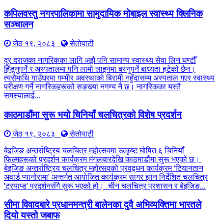
कपिलवस्तु नगरपालिकामा सामुदायिक मोबाइल स्वास्थ्य क्लिनिक
सञ्चालन
जेठ १९, २०८३
सेतोपाटी
दूर दराजका नागरिकका लागि अझै पनि सामान्य स्वास्थ्य सेवा लिन घण्टौँ
हिँड्नुपर्ने र अस्पतालमा पनि लामो लाइनमा बस्नुपर्ने बाध्यता हटेको छैन।
त्यसैमाथि गाउँघरमा गम्भीर अवस्थाको बिरामी नहुँदासम्म अस्पताल गएर स्वास्थ्य
परीक्षण गर्ने नागरिकहरूको सङ्ख्या नगण्य नै छ। नागरिकका यस्तै
समस्यालाई...
काठमाडौंमा सुरू भयो चिनियाँ चलचित्रको विशेष प्रदर्शन
जेठ १९, २०८३
सेतोपाटी
बेइजिङ अन्तर्राष्ट्रिय चलचित्र महोत्सवमा उत्कृष्ट घोषित ६ चिनियाँ
फिल्महरूको प्रदर्शन कार्यक्रम मंगलबारदेखि काठमाडौंमा सुरू भएको छ।
बेइजिङ अन्तर्राष्ट्रिय चलचित्र महोत्सवको प्रवद्र्धन कार्यक्रम 'टियानतान
अवार्ड प्यानोरामा' अन्तर्गत आयोजित कार्यक्रम सागर झान निर्देशित चलचित्र
'ट्रयाप्ड' प्रदर्शनसँगै सुरू भएको हो। चीन चलचित्र प्रशासन र बेइजिङ...
सीमा विवादबारे प्रधानमन्त्री बालेनका दुवै अभिव्यक्तिमा भारतले
दियो यस्तो जबाफ