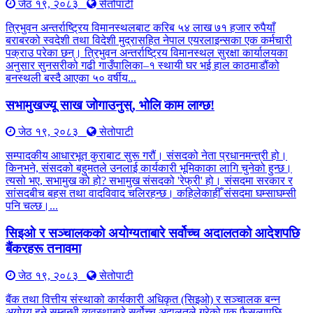
जेठ १९, २०८३
सेतोपाटी
त्रिभुवन अन्तर्राष्ट्रिय विमानस्थलबाट करिब ५४ लाख ७१ हजार रुपैयाँ
बराबरको स्वदेशी तथा विदेशी मुद्रासहित नेपाल एयरलाइन्सका एक कर्मचारी
पक्राउ परेका छन्। त्रिभुवन अन्तर्राष्ट्रिय विमानस्थल सुरक्षा कार्यालयका
अनुसार सुनसरीको गढी गाउँपालिका–१ स्थायी घर भई हाल काठमाडौंको
बनस्थली बस्दै आएका ५० वर्षीय...
सभामुखज्यू साख जोगाउनुस्, भोलि काम लाग्छ!
जेठ १९, २०८३
सेतोपाटी
सम्पादकीय आधारभूत कुराबाट सुरू गरौं। संसदको नेता प्रधानमन्त्री हो।
किनभने, संसदको बहुमतले उनलाई कार्यकारी भूमिकाका लागि चुनेको हुन्छ।
त्यसो भए, सभामुख को हो? सभामुख संसदको 'रेफ्री' हो। संसदमा सरकार र
सांसदबीच बहस तथा वादविवाद चलिरहन्छ। कहिलेकाहीँ संसदमा घम्साघम्सी
पनि चल्छ।...
सिइओ र सञ्चालकको अयोग्यताबारे सर्वोच्च अदालतको आदेशपछि
बैंकरहरू तनावमा
जेठ १९, २०८३
सेतोपाटी
बैंक तथा वित्तीय संस्थाको कार्यकारी अधिकृत (सिइओ) र सञ्चालक बन्न
अयोग्य हुने सम्बन्धी व्यवस्थाबारे सर्वोच्च अदालतले गरेको एक फैसलापछि