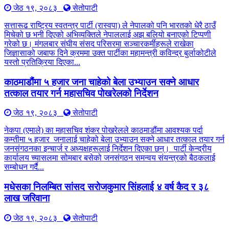
जेठ १९, २०८३
सेतोपाटी
सत्तारूढ राष्ट्रिय स्वतन्त्र पार्टी (रास्वपा) ले नेपालको पनि भारतको धेरै ठाउँ
मिचेको छ भनी दिएको अभिव्यक्तिले नेपाललाई अझ बलियो बनाएको टिप्पणी
गरेको छ। मंगलबार संघीय संसद परिसरमा सञ्चारकर्मीहरूले राखेका
जिज्ञासाको जबाफ दिने क्रममा उक्त पार्टीका महामन्त्री कविन्द्र बुर्लाकोटीले
यस्तो प्रतिक्रिया दिएका...
काठमाडौंमा ५ हजार जना चाहेको बेला उभ्याउन सक्ने आधार
तत्काल तयार गर्न महासचिव पोखरेलको निर्देशन
जेठ १९, २०८३
सेतोपाटी
नेकपा (एमाले) का महासचिव शंकर पोखरेलले काठमाडौंमा आवश्यक पर्दा
कम्तीमा ५ हजार जनालाई चाहेको बेला उभ्याउन सक्ने आधार तत्काल तयार गर्न
जनसंगठनका इन्चार्ज र अध्यक्षहरूलाई निर्देशन दिएका छन्। पार्टी केन्द्रीय
कार्यालय च्यासलमा सोमबार बसेको जनसंगठन समन्वय संयन्त्रको बैठकलाई
सम्बोधन गर्दै...
मधेसका निलम्बित सांसद सरोजकुमार सिंहलाई ४ वर्ष कैद र ३८
लाख जरिवाना
जेठ १९, २०८३
सेतोपाटी