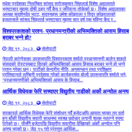
मधेस प्रदेशका निलम्बित सांसद सरोजकुमार सिंहलाई विशेष अदालतले
भ्रष्टाचार मुद्दामा दोषी ठहर गर्दै कैद र जरिवाना तोकेको छ। विशेष अदालतका
अध्यक्ष सुदर्शनदेव भट्ट, सदस्यहरू उमेश कोइराला र विदुर कोइरालाको
इजलासले सांसद सिंहलाई भ्रष्टाचार मुद्दामा चार वर्ष एक महिना कैद र...
विश्वप्रकाशको प्रश्न- प्रधानमन्त्रीको अभिव्यक्तिको आसय हिसाब
बराबर भन्ने हो?
जेठ १९, २०८३
सेतोपाटी
नेपाली कांग्रेसका उपसभापति विश्वप्रकाश शर्माले प्रधानमन्त्री बालेन शाहले
संसदको रोस्ट्रमबाट दिएको अभिव्यक्तिको आसय हिसाब बराबर भन्ने हो भन्ने
प्रश्न गरेका छन्। पार्टीको केन्द्रीय नीति, अनुसन्धान तथा प्रशिक्षण
प्रतिष्ठानले लुम्बिनी प्रदेशमा गरेको कार्यक्रममा बोल्दै उपसभापति शर्माले भने,
‘प्रधानमन्त्रीको अभिव्यक्तिको आसय के हिसाब...
आर्थिक विधेयक फेरि सच्याएर विद्युतीय गाडीको अर्को अन्योल अन्त्य
जेठ १९, २०८३
सेतोपाटी
सरकारले आर्थिक विधेयक फेरि संशोधन गर्दै बजेटअघि आयात भएका तर दर्ता
हुन बाँकी विद्युतीय सवारी साधनमा स्वच्छ पूर्वाधार लगानी शुल्क नलाग्ने स्पष्ट
पारेको छ। योसँगै बजेटपछि विद्युतीय सवारीमा देखिएको अर्को अन्योल पनि
अन्त्य भएको छ। जेठ १५ गते प्रस्तुत आर्थिक...