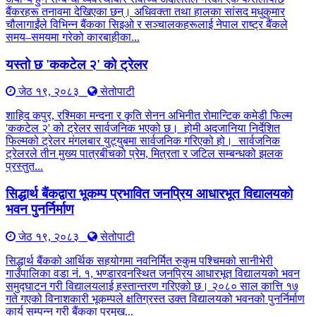
बैंकरहरू तनावमा देखिएका छन्। अधिवक्ता तथा हालका सांसद मधुकुमार
चौलागाईंले विभिन्न बैंकका सिइओ र सञ्चालकहरूलाई नेपाल राष्ट्र बैंकले
समय–समयमा गरेको कारबाहीका...
यस्तो छ 'ककटेल २' को ट्रेलर
जेठ १९, २०८३
सेतोपाटी
शाहिद कपुर, रश्मिका मन्दना र कृति सेनन अभिनीत रोमान्टिक कमेडी फिल्म
'ककटेल २' को ट्रेलर सार्वजनिक भएको छ। होमी अदजानिया निर्देशित
फिल्मको ट्रेलर मंगलबार युट्युबमा सार्वजनिक गरिएको हो। सार्वजनिक
ट्रेलरले तीन मुख्य पात्रबीचको प्रेम, मित्रता र जटिल सम्बन्धको झलक
प्रस्तुत...
सिद्धार्थ बैंकद्वारा भूकम्प प्रभावित जनप्रिय आधारभूत विद्यालयको
भवन पुनर्निर्माण
जेठ १९, २०८३
सेतोपाटी
सिद्धार्थ बैंकको आर्थिक सहयोगमा नवनिर्मित रुकुम पश्चिमको सानीभेरी
गाउँपालिका वडा नं. १, भण्डारवनस्थित जनप्रिय आधारभूत विद्यालयको भवन
समुद्घाटन गरी विद्यालयलाई हस्तान्तरण गरिएको छ। २०८० साल कात्ति १७
गते गएको विनाशकारी भूकम्पले क्षतिग्रस्त उक्त विद्यालयको भवनको पुनर्निर्माण
कार्य सम्पन्न गरी बैंकका प्रमुख...