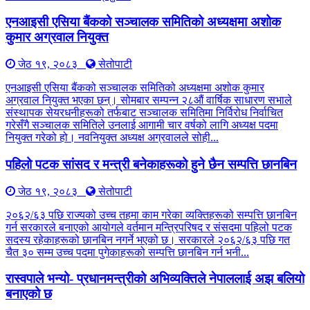
एनआइसी एसिया बैंकको सञ्चालक समितिको अध्यक्षमा अशोक
कुमार अग्रवाल नियुक्त
जेठ १९, २०८३
सेतोपाटी
एनआइसी एसिया बैंकको सञ्चालक समितिको अध्यक्षमा अशोक कुमार
अग्रवाल नियुक्त भएका छन्। सोमबार सम्पन्न २८औं वार्षिक साधारण सभाले
संस्थापक सेयरधनीहरूको तर्फबाट सञ्चालक समितिमा निर्विरोध निर्वाचित
गरेसँगै सञ्चालक समितिले उनलाई आगामी चार वर्षको लागि अध्यक्ष पदमा
नियुक्त गरेको हो। नवनियुक्त अध्यक्ष अग्रवालले सोही...
पहिलो पटक सांसद र मन्त्री बनेकाहरूको हुने छैन सम्पत्ति छानबिन
जेठ १९, २०८३
सेतोपाटी
२०६२/६३ पछि राज्यको उच्च तहमा काम गरेका व्यक्तिहरूको सम्पत्ति छानबिन
गर्न सरकारले बनाएको आयोगले वर्तमान मन्त्रिपरिषद र संसदमा पहिलो पटक
सदस्य रहेकाहरूको छानबिन नगर्ने भएको छ। सरकारले २०६२/६३ पछि गत
चैत ३० सम्म उच्च पदमा पुगेकाहरूको सम्पत्ति छानबिन गर्न भनी...
रास्वपाले भन्यो- प्रधानमन्त्रीको अभिव्यक्तिले नेपाललाई अझ बलियो
बनाएको छ