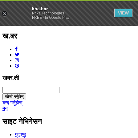
kha.bar
VIEW
Prixa Technologies
FREE - In Google Play
ख.बर
v1.0.0
खबर.ली
खोजी गर्नुहोस्
बन्द गर्नुहोस्
मेनु
साइट नेभिगेसन
गृहपृष्ठ