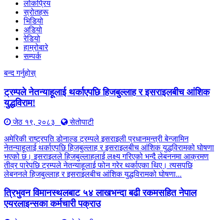
लोकप्रिय
स्रोतहरू
भिडियो
अडियो
रेडियो
हाम्रोबारे
सम्पर्क
बन्द गर्नुहोस्
ट्रम्पले नेतन्याहूलाई थर्काएपछि हिजबुल्लाह र इसराइलबीच आंशिक
युद्धविराम!
जेठ १९, २०८३
सेतोपाटी
अमेरिकी राष्ट्रपति डोनाल्ड ट्रम्पले इसराइली प्रधानमन्त्री बेन्जामिन
नेतन्याहूलाई थर्काएपछि हिजबुल्लाह र इसराइलबीच आंशिक युद्धविरामको घोषणा
भएको छ। इसराइलले हिजबुल्लाहलाई लक्ष्य गरिएको भन्दै लेबननमा आक्रमण
तीव्र पारेपछि ट्रम्पले नेतन्याहूलाई फोन गरेर थर्काएका थिए। त्यसपछि
लेबननले हिजबुल्लाह र इसराइलबीच आंशिक युद्धविरामको घोषणा...
त्रिभुवन विमानस्थलबाट ५४ लाखभन्दा बढी रकमसहित नेपाल
एयरलाइन्सका कर्मचारी पक्राउ