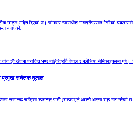
ीमा छाड्न आदेश दिएको छ। सोमबार न्यायाधीश गायत्रीप्रसाद रेग्मीको इजलासले
ता बनाएको...
न दुवै खेलमा पराजित भएर बाहिरिएसँगै नेपाल र मलेसिया सेमिफाइनलमा पुगे। सिं
पा प्रमुख सचेतक दुलाल
्यक्तिमा सत्तारूढ राष्ट्रिय स्वतन्त्र पार्टी (रास्वपा)ले आफ्नो धारणा राख्न माग ग
.