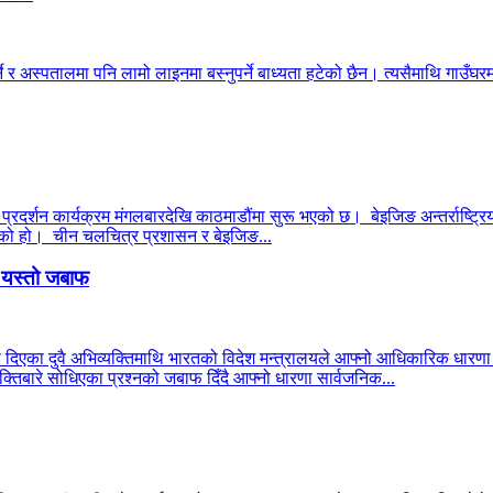
ने र अस्पतालमा पनि लामो लाइनमा बस्नुपर्ने बाध्यता हटेको छैन। त्यसैमाथि गाउँघरमा
 प्रदर्शन कार्यक्रम मंगलबारदेखि काठमाडौंमा सुरू भएको छ। बेइजिङ अन्तर्राष्ट्रिय
 भएको हो। चीन चलचित्र प्रशासन र बेइजिङ...
ो यस्तो जबाफ
ा दिएका दुवै अभिव्यक्तिमाथि भारतको विदेश मन्त्रालयले आफ्नो आधिकारिक धार
्तिबारे सोधिएका प्रश्नको जबाफ दिँदै आफ्नो धारणा सार्वजनिक...