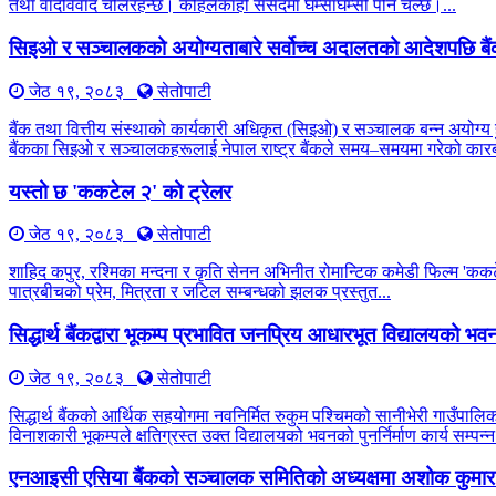
तथा वादविवाद चलिरहन्छ। कहिलेकाहीँ संसदमा घम्साघम्सी पनि चल्छ।...
सिइओ र सञ्चालकको अयोग्यताबारे सर्वोच्च अदालतको आदेशपछि बै
जेठ १९, २०८३
सेतोपाटी
बैंक तथा वित्तीय संस्थाको कार्यकारी अधिकृत (सिइओ) र सञ्चालक बन्न अयोग्य 
बैंकका सिइओ र सञ्चालकहरूलाई नेपाल राष्ट्र बैंकले समय–समयमा गरेको कारब
यस्तो छ 'ककटेल २' को ट्रेलर
जेठ १९, २०८३
सेतोपाटी
शाहिद कपुर, रश्मिका मन्दना र कृति सेनन अभिनीत रोमान्टिक कमेडी फिल्म 'कक
पात्रबीचको प्रेम, मित्रता र जटिल सम्बन्धको झलक प्रस्तुत...
सिद्धार्थ बैंकद्वारा भूकम्प प्रभावित जनप्रिय आधारभूत विद्यालयको भवन प
जेठ १९, २०८३
सेतोपाटी
सिद्धार्थ बैंकको आर्थिक सहयोगमा नवनिर्मित रुकुम पश्चिमको सानीभेरी गाउँप
विनाशकारी भूकम्पले क्षतिग्रस्त उक्त विद्यालयको भवनको पुनर्निर्माण कार्य सम्पन्न
एनआइसी एसिया बैंकको सञ्चालक समितिको अध्यक्षमा अशोक कुमार 