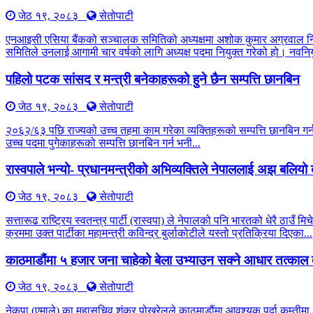
जेठ १९, २०८३
सेतोपाटी
एनआइसी एसिया बैंकको सञ्चालक समितिको अध्यक्षमा अशोक कुमार अग्रवाल नियु
समितिले उनलाई आगामी चार वर्षको लागि अध्यक्ष पदमा नियुक्त गरेको हो। नवनियु
पहिलो पटक सांसद र मन्त्री बनेकाहरूको हुने छैन सम्पत्ति छानबिन
जेठ १९, २०८३
सेतोपाटी
२०६२/६३ पछि राज्यको उच्च तहमा काम गरेका व्यक्तिहरूको सम्पत्ति छानबिन 
उच्च पदमा पुगेकाहरूको सम्पत्ति छानबिन गर्न भनी...
रास्वपाले भन्यो- प्रधानमन्त्रीको अभिव्यक्तिले नेपाललाई अझ बलिय
जेठ १९, २०८३
सेतोपाटी
सत्तारूढ राष्ट्रिय स्वतन्त्र पार्टी (रास्वपा) ले नेपालको पनि भारतको धेरै 
क्रममा उक्त पार्टीका महामन्त्री कविन्द्र बुर्लाकोटीले यस्तो प्रतिक्रिया दिएका...
काठमाडौंमा ५ हजार जना चाहेको बेला उभ्याउन सक्ने आधार तत्काल 
जेठ १९, २०८३
सेतोपाटी
नेकपा (एमाले) का महासचिव शंकर पोखरेलले काठमाडौंमा आवश्यक पर्दा कम्तीमा ५