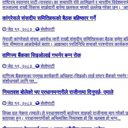
राष्ट्रिय स्वतन्त्र पार्टी (रास्वपा) का सभापति रवि लामिछाने र भारतीय विद
सञ्जालमा राख्दै विकास साझेदारी बारेमा छलफल भएको उल्लेख गरेका छन्। ‘आ
कांग्रेसले संसदीय समितिहरूकाे बैठक बहिष्कार गर्ने
जेठ १९, २०८३
सेतोपाटी
नेपाली कांग्रेसले संसद अवरोध जारी राख्दै संसदीय समितिहरूका बैठक समेत बह
नेता भीष्मराज आङ्देम्बेले बताए। आइतबार प्रतिनिधि सभाको प्रश्नोत्तर कार्यक्रम
वाणिज्य बैंकका सिइओलाई गभर्नर बन्न रोक
जेठ १९, २०८३
सेतोपाटी
वाणिज्य बैंकहरूका प्रमुख कार्यकारी अधिकृत (सिइओ) लाई राष्ट्र बैंकको गभर्नर 
संशोधनको लागि गत...
नियतवश बोलेको भए प्रधानमन्त्रीले राजीनामा दिनुपर्छ- एमाले
जेठ १९, २०८३
सेतोपाटी
विपक्ष दल नेकपा (एमाले) ले प्रधानमन्त्री बालेन्द्र साहको राजीनामा माग गरेको
बताएका हुन्। प्रधानमन्त्रीको अभिव्यक्ति नियतबश हो कि भूलबश हो भन्न्...