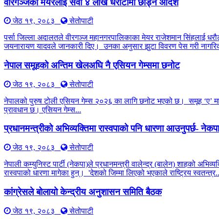
वीरगञ्जका मेयरलाई सवा ४ लाख धरौटीमा छाड्न आदेश
जेठ १९, २०८३
सेतोपाटी
पर्सा जिल्ला अदालतले वीरगञ्ज महानगरपालिकाका मेयर राजेशमान सिंहलाई धरौट
जयनारायण यादवले जानकारी दिए। उनका अनुसार झुटा विवरण पेस गरी नागरिक
नेपाल समूहको अन्तिम खेलअघि नै एसियन गेम्समा छनोट
जेठ १९, २०८३
सेतोपाटी
नेपालको पुरुष टोली एसियन गेम्स २०२६ का लागि छनोट भएको छ। समूह ‘ए’ मा ची
प्रावधान छ। एसियन गेम्स...
प्रधानमन्त्रीको अभिव्यक्तिमा रास्वपाको पनि धारणा आउनुपर्छ- नेक
जेठ १९, २०८३
सेतोपाटी
नेपाली कम्युनिस्ट पार्टी (नेकपा)ले प्रधानमन्त्री वालेन्द्र (बालेन) शाहको अभिव
रास्वपाको धारणा मागेका हुन्। 'देशको जिम्मा लिएको भएकाले राष्ट्रिय स्वतन्त्र..
कांग्रेसले बोलायो केन्द्रीय अनुशासन समिति बैठक
जेठ १९, २०८३
सेतोपाटी