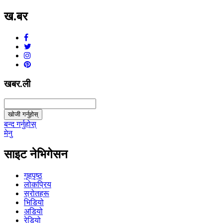
ख.बर
v1.0.0
खबर.ली
खोजी गर्नुहोस्
बन्द गर्नुहोस्
मेनु
साइट नेभिगेसन
गृहपृष्ठ
लोकप्रिय
स्रोतहरू
भिडियो
अडियो
रेडियो