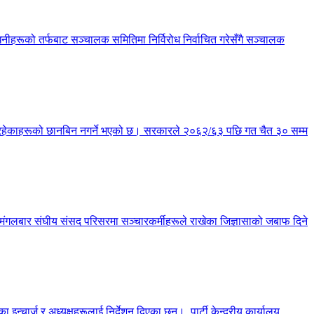
हरूको तर्फबाट सञ्चालक समितिमा निर्विरोध निर्वाचित गरेसँगै सञ्चालक
्य रहेकाहरूको छानबिन नगर्ने भएको छ। सरकारले २०६२/६३ पछि गत चैत ३० सम्म
छ। मंगलबार संघीय संसद परिसरमा सञ्चारकर्मीहरूले राखेका जिज्ञासाको जबाफ दिने
चार्ज र अध्यक्षहरूलाई निर्देशन दिएका छन्। पार्टी केन्द्रीय कार्यालय