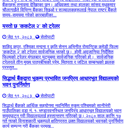
बैंकरहरू तनावमा देखिएका छन्। अधिवक्ता तथा हालका सांसद मधुकुमार
चौलागाईंले विभिन्न बैंकका सिइओ र सञ्चालकहरूलाई नेपाल राष्ट्र बैंकले
समय–समयमा गरेको कारबाहीका...
यस्तो छ 'ककटेल २' को ट्रेलर
जेठ १९, २०८३
सेतोपाटी
शाहिद कपुर, रश्मिका मन्दना र कृति सेनन अभिनीत रोमान्टिक कमेडी फिल्म
'ककटेल २' को ट्रेलर सार्वजनिक भएको छ। होमी अदजानिया निर्देशित
फिल्मको ट्रेलर मंगलबार युट्युबमा सार्वजनिक गरिएको हो। सार्वजनिक
ट्रेलरले तीन मुख्य पात्रबीचको प्रेम, मित्रता र जटिल सम्बन्धको झलक
प्रस्तुत...
सिद्धार्थ बैंकद्वारा भूकम्प प्रभावित जनप्रिय आधारभूत विद्यालयको
भवन पुनर्निर्माण
जेठ १९, २०८३
सेतोपाटी
सिद्धार्थ बैंकको आर्थिक सहयोगमा नवनिर्मित रुकुम पश्चिमको सानीभेरी
गाउँपालिका वडा नं. १, भण्डारवनस्थित जनप्रिय आधारभूत विद्यालयको भवन
समुद्घाटन गरी विद्यालयलाई हस्तान्तरण गरिएको छ। २०८० साल कात्ति १७
गते गएको विनाशकारी भूकम्पले क्षतिग्रस्त उक्त विद्यालयको भवनको पुनर्निर्माण
कार्य सम्पन्न गरी बैंकका प्रमुख...