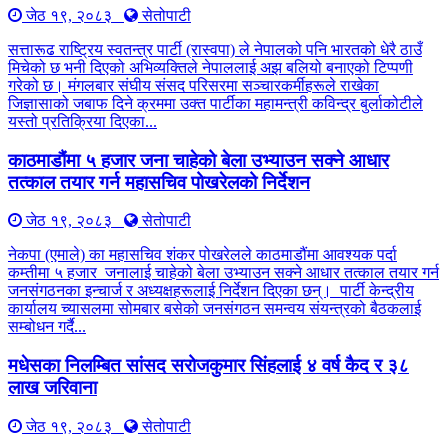
जेठ १९, २०८३
सेतोपाटी
सत्तारूढ राष्ट्रिय स्वतन्त्र पार्टी (रास्वपा) ले नेपालको पनि भारतको धेरै ठाउँ
मिचेको छ भनी दिएको अभिव्यक्तिले नेपाललाई अझ बलियो बनाएको टिप्पणी
गरेको छ। मंगलबार संघीय संसद परिसरमा सञ्चारकर्मीहरूले राखेका
जिज्ञासाको जबाफ दिने क्रममा उक्त पार्टीका महामन्त्री कविन्द्र बुर्लाकोटीले
यस्तो प्रतिक्रिया दिएका...
काठमाडौंमा ५ हजार जना चाहेको बेला उभ्याउन सक्ने आधार
तत्काल तयार गर्न महासचिव पोखरेलको निर्देशन
जेठ १९, २०८३
सेतोपाटी
नेकपा (एमाले) का महासचिव शंकर पोखरेलले काठमाडौंमा आवश्यक पर्दा
कम्तीमा ५ हजार जनालाई चाहेको बेला उभ्याउन सक्ने आधार तत्काल तयार गर्न
जनसंगठनका इन्चार्ज र अध्यक्षहरूलाई निर्देशन दिएका छन्। पार्टी केन्द्रीय
कार्यालय च्यासलमा सोमबार बसेको जनसंगठन समन्वय संयन्त्रको बैठकलाई
सम्बोधन गर्दै...
मधेसका निलम्बित सांसद सरोजकुमार सिंहलाई ४ वर्ष कैद र ३८
लाख जरिवाना
जेठ १९, २०८३
सेतोपाटी