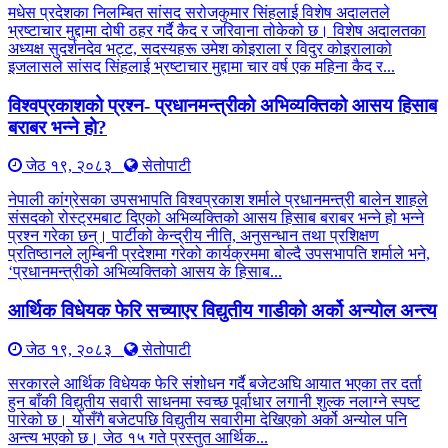
मधेस प्रदेशका निलम्बित सांसद सरोजकुमार सिंहलाई विशेष अदालतले
भ्रष्टाचार मुद्दामा दोषी ठहर गर्दै कैद र जरिवाना तोकेको छ। विशेष अदालतका
अध्यक्ष सुदर्शनदेव भट्ट, सदस्यहरू उमेश कोइराला र विदुर कोइरालाको
इजलासले सांसद सिंहलाई भ्रष्टाचार मुद्दामा चार वर्ष एक महिना कैद र...
विश्वप्रकाशको प्रश्न- प्रधानमन्त्रीको अभिव्यक्तिको आसय हिसाब
बराबर भन्ने हो?
जेठ १९, २०८३
सेतोपाटी
नेपाली कांग्रेसका उपसभापति विश्वप्रकाश शर्माले प्रधानमन्त्री बालेन शाहले
संसदको रोस्ट्रमबाट दिएको अभिव्यक्तिको आसय हिसाब बराबर भन्ने हो भन्ने
प्रश्न गरेका छन्। पार्टीको केन्द्रीय नीति, अनुसन्धान तथा प्रशिक्षण
प्रतिष्ठानले लुम्बिनी प्रदेशमा गरेको कार्यक्रममा बोल्दै उपसभापति शर्माले भने,
‘प्रधानमन्त्रीको अभिव्यक्तिको आसय के हिसाब...
आर्थिक विधेयक फेरि सच्याएर विद्युतीय गाडीको अर्को अन्योल अन्त्य
जेठ १९, २०८३
सेतोपाटी
सरकारले आर्थिक विधेयक फेरि संशोधन गर्दै बजेटअघि आयात भएका तर दर्ता
हुन बाँकी विद्युतीय सवारी साधनमा स्वच्छ पूर्वाधार लगानी शुल्क नलाग्ने स्पष्ट
पारेको छ। योसँगै बजेटपछि विद्युतीय सवारीमा देखिएको अर्को अन्योल पनि
अन्त्य भएको छ। जेठ १५ गते प्रस्तुत आर्थिक...