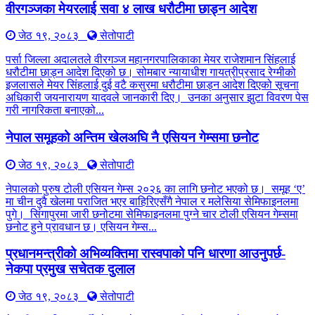
वीरगञ्जका मेयरलाई सवा ४ लाख धरौटीमा छाड्न आदेश
जेठ १९, २०८३
सेतोपाटी
पर्सा जिल्ला अदालतले वीरगञ्ज महानगरपालिकाका मेयर राजेशमान सिंहलाई
धरौटीमा छाड्न आदेश दिएको छ। सोमबार न्यायाधीश गायत्रीप्रसाद रेग्मीको
इजलासले मेयर सिंहलाई दुई वटै कसुरमा धरौटीमा छाड्न आदेश दिएको सूचना
अधिकारी जयनारायण यादवले जानकारी दिए। उनका अनुसार झुटा विवरण पेस
गरी नागरिकता बनाएको...
नेपाल समूहको अन्तिम खेलअघि नै एसियन गेम्समा छनोट
जेठ १९, २०८३
सेतोपाटी
नेपालको पुरुष टोली एसियन गेम्स २०२६ का लागि छनोट भएको छ। समूह ‘ए’
मा चीन दुवै खेलमा पराजित भएर बाहिरिएसँगै नेपाल र मलेसिया सेमिफाइनलमा
पुगे। सिंगापुरमा जारी छनोटमा सेमिफाइनलमा पुग्ने चार टोली एसियन गेम्समा
छनोट हुने प्रावधान छ। एसियन गेम्स...
प्रधानमन्त्रीको अभिव्यक्तिमा रास्वपाको पनि धारणा आउनुपर्छ-
नेकपा प्रमुख सचेतक दुलाल
जेठ १९, २०८३
सेतोपाटी