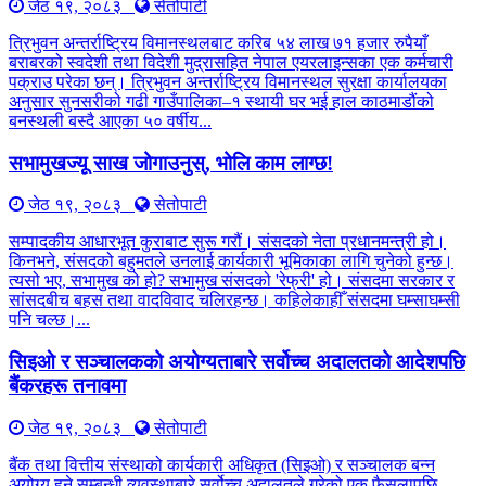
जेठ १९, २०८३
सेतोपाटी
त्रिभुवन अन्तर्राष्ट्रिय विमानस्थलबाट करिब ५४ लाख ७१ हजार रुपैयाँ
बराबरको स्वदेशी तथा विदेशी मुद्रासहित नेपाल एयरलाइन्सका एक कर्मचारी
पक्राउ परेका छन्। त्रिभुवन अन्तर्राष्ट्रिय विमानस्थल सुरक्षा कार्यालयका
अनुसार सुनसरीको गढी गाउँपालिका–१ स्थायी घर भई हाल काठमाडौंको
बनस्थली बस्दै आएका ५० वर्षीय...
सभामुखज्यू साख जोगाउनुस्, भोलि काम लाग्छ!
जेठ १९, २०८३
सेतोपाटी
सम्पादकीय आधारभूत कुराबाट सुरू गरौं। संसदको नेता प्रधानमन्त्री हो।
किनभने, संसदको बहुमतले उनलाई कार्यकारी भूमिकाका लागि चुनेको हुन्छ।
त्यसो भए, सभामुख को हो? सभामुख संसदको 'रेफ्री' हो। संसदमा सरकार र
सांसदबीच बहस तथा वादविवाद चलिरहन्छ। कहिलेकाहीँ संसदमा घम्साघम्सी
पनि चल्छ।...
सिइओ र सञ्चालकको अयोग्यताबारे सर्वोच्च अदालतको आदेशपछि
बैंकरहरू तनावमा
जेठ १९, २०८३
सेतोपाटी
बैंक तथा वित्तीय संस्थाको कार्यकारी अधिकृत (सिइओ) र सञ्चालक बन्न
अयोग्य हुने सम्बन्धी व्यवस्थाबारे सर्वोच्च अदालतले गरेको एक फैसलापछि