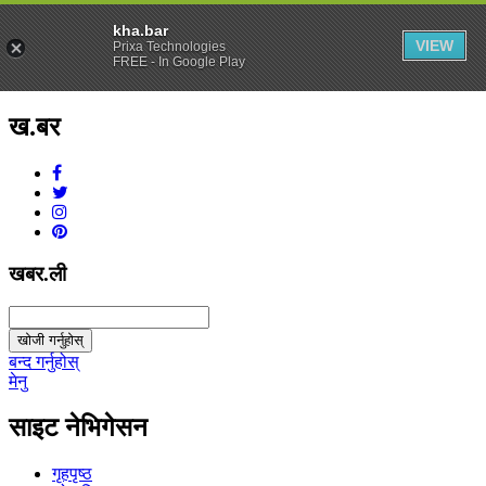
kha.bar
VIEW
Prixa Technologies
FREE - In Google Play
ख.बर
v1.0.0
खबर.ली
खोजी गर्नुहोस्
बन्द गर्नुहोस्
मेनु
साइट नेभिगेसन
गृहपृष्ठ