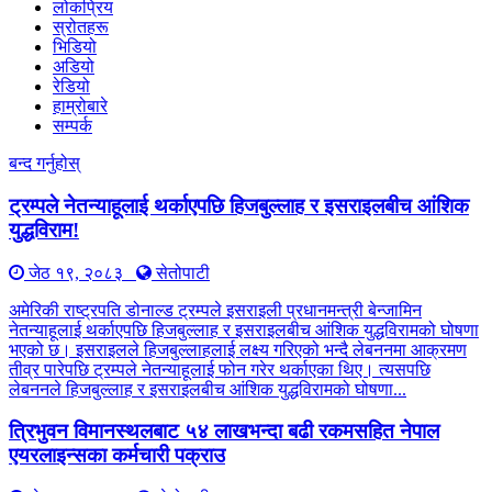
लोकप्रिय
स्रोतहरू
भिडियो
अडियो
रेडियो
हाम्रोबारे
सम्पर्क
बन्द गर्नुहोस्
ट्रम्पले नेतन्याहूलाई थर्काएपछि हिजबुल्लाह र इसराइलबीच आंशिक
युद्धविराम!
जेठ १९, २०८३
सेतोपाटी
अमेरिकी राष्ट्रपति डोनाल्ड ट्रम्पले इसराइली प्रधानमन्त्री बेन्जामिन
नेतन्याहूलाई थर्काएपछि हिजबुल्लाह र इसराइलबीच आंशिक युद्धविरामको घोषणा
भएको छ। इसराइलले हिजबुल्लाहलाई लक्ष्य गरिएको भन्दै लेबननमा आक्रमण
तीव्र पारेपछि ट्रम्पले नेतन्याहूलाई फोन गरेर थर्काएका थिए। त्यसपछि
लेबननले हिजबुल्लाह र इसराइलबीच आंशिक युद्धविरामको घोषणा...
त्रिभुवन विमानस्थलबाट ५४ लाखभन्दा बढी रकमसहित नेपाल
एयरलाइन्सका कर्मचारी पक्राउ