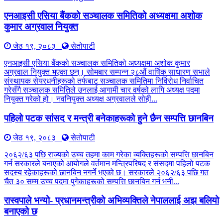
एनआइसी एसिया बैंकको सञ्चालक समितिको अध्यक्षमा अशोक
कुमार अग्रवाल नियुक्त
जेठ १९, २०८३
सेतोपाटी
एनआइसी एसिया बैंकको सञ्चालक समितिको अध्यक्षमा अशोक कुमार
अग्रवाल नियुक्त भएका छन्। सोमबार सम्पन्न २८औं वार्षिक साधारण सभाले
संस्थापक सेयरधनीहरूको तर्फबाट सञ्चालक समितिमा निर्विरोध निर्वाचित
गरेसँगै सञ्चालक समितिले उनलाई आगामी चार वर्षको लागि अध्यक्ष पदमा
नियुक्त गरेको हो। नवनियुक्त अध्यक्ष अग्रवालले सोही...
पहिलो पटक सांसद र मन्त्री बनेकाहरूको हुने छैन सम्पत्ति छानबिन
जेठ १९, २०८३
सेतोपाटी
२०६२/६३ पछि राज्यको उच्च तहमा काम गरेका व्यक्तिहरूको सम्पत्ति छानबिन
गर्न सरकारले बनाएको आयोगले वर्तमान मन्त्रिपरिषद र संसदमा पहिलो पटक
सदस्य रहेकाहरूको छानबिन नगर्ने भएको छ। सरकारले २०६२/६३ पछि गत
चैत ३० सम्म उच्च पदमा पुगेकाहरूको सम्पत्ति छानबिन गर्न भनी...
रास्वपाले भन्यो- प्रधानमन्त्रीको अभिव्यक्तिले नेपाललाई अझ बलियो
बनाएको छ