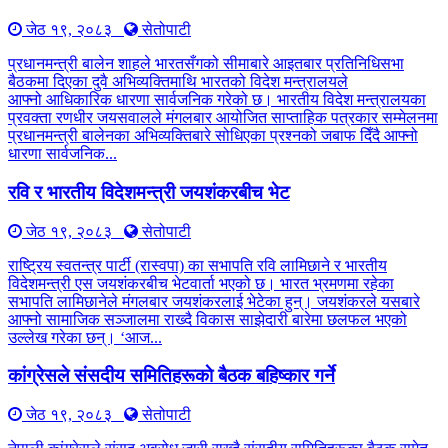
जेठ १९, २०८३
सेतोपाटी
प्रधानमन्त्री बालेन शाहले भारतसँगको सीमाबारे आइतबार प्रतिनिधिसभा
बैठकमा दिएका दुवै अभिव्यक्तिमाथि भारतको विदेश मन्त्रालयले
आफ्नो आधिकारिक धारणा सार्वजनिक गरेको छ। भारतीय विदेश मन्त्रालयका
प्रवक्ता रणधीर जयसवालले मंगलबार आयोजित साप्ताहिक पत्रकार सम्मेलनमा
प्रधानमन्त्री बालेनका अभिव्यक्तिबारे सोधिएका प्रश्नको जबाफ दिँदै आफ्नो
धारणा सार्वजनिक...
रवि र भारतीय विदेशमन्त्री जयशंकरबीच भेट
जेठ १९, २०८३
सेतोपाटी
राष्ट्रिय स्वतन्त्र पार्टी (रास्वपा) का सभापति रवि लामिछाने र भारतीय
विदेशमन्त्री एस जयशंकरबीच भेटवार्ता भएको छ। भारत भ्रमणमा रहेका
सभापति लामिछानेले मंगलबार जयशंकरलाई भेटेका हुन्। जयशंकरले यसबारे
आफ्नो सामाजिक सञ्जालमा राख्दै विकास साझेदारी बारेमा छलफल भएको
उल्लेख गरेका छन्। ‘आज...
कांग्रेसले संसदीय समितिहरूकाे बैठक बहिष्कार गर्ने
जेठ १९, २०८३
सेतोपाटी