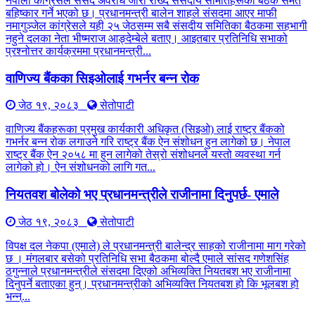
नेपाली कांग्रेसले संसद अवरोध जारी राख्दै संसदीय समितिहरूका बैठक समेत
बहिष्कार गर्ने भएको छ। प्रधानमन्त्री बालेन शाहले संसदमा आएर माफी
नमागुञ्जेल कांग्रेसले यही २५ जेठसम्म सबै संसदीय समितिका बैठकमा सहभागी
नहुने दलका नेता भीष्मराज आङ्देम्बेले बताए। आइतबार प्रतिनिधि सभाको
प्रश्नोत्तर कार्यक्रममा प्रधानमन्त्री...
वाणिज्य बैंकका सिइओलाई गभर्नर बन्न रोक
जेठ १९, २०८३
सेतोपाटी
वाणिज्य बैंकहरूका प्रमुख कार्यकारी अधिकृत (सिइओ) लाई राष्ट्र बैंकको
गभर्नर बन्न रोक लगाउने गरि राष्ट्र बैंक ऐन संशोधन हुन लागेको छ। नेपाल
राष्ट्र बैंक ऐन २०५८ मा हुन लागेको तेस्रो संशोधनले यस्तो व्यवस्था गर्न
लागेको हो। ऐन संशोधनको लागि गत...
नियतवश बोलेको भए प्रधानमन्त्रीले राजीनामा दिनुपर्छ- एमाले
जेठ १९, २०८३
सेतोपाटी
विपक्ष दल नेकपा (एमाले) ले प्रधानमन्त्री बालेन्द्र साहको राजीनामा माग गरेको
छ । मंगलबार बसेको प्रतिनिधि सभा बैठकमा बोल्दै एमाले सांसद गणेशसिंह
ठगुन्नाले प्रधानमन्त्रीले संसदमा दिएको अभिव्यक्ति नियतबश भए राजीनामा
दिनुपर्ने बताएका हुन्। प्रधानमन्त्रीको अभिव्यक्ति नियतबश हो कि भूलबश हो
भन्न्...