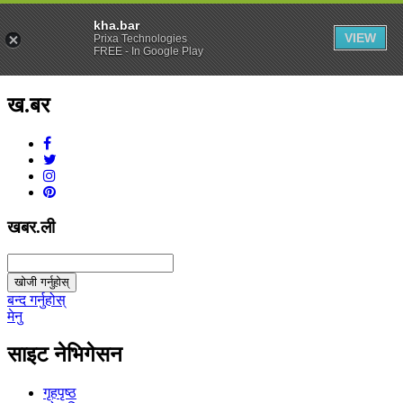
kha.bar
VIEW
Prixa Technologies
FREE - In Google Play
ख.बर
v1.0.0
खबर.ली
खोजी गर्नुहोस्
बन्द गर्नुहोस्
मेनु
साइट नेभिगेसन
गृहपृष्ठ