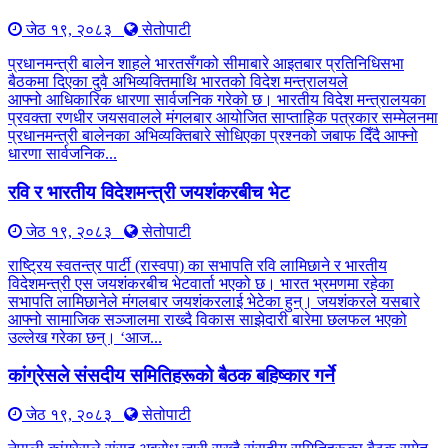
जेठ १९, २०८३
सेतोपाटी
प्रधानमन्त्री बालेन शाहले भारतसँगको सीमाबारे आइतबार प्रतिनिधिसभा
बैठकमा दिएका दुवै अभिव्यक्तिमाथि भारतको विदेश मन्त्रालयले
आफ्नो आधिकारिक धारणा सार्वजनिक गरेको छ। भारतीय विदेश मन्त्रालयका
प्रवक्ता रणधीर जयसवालले मंगलबार आयोजित साप्ताहिक पत्रकार सम्मेलनमा
प्रधानमन्त्री बालेनका अभिव्यक्तिबारे सोधिएका प्रश्नको जबाफ दिँदै आफ्नो
धारणा सार्वजनिक...
रवि र भारतीय विदेशमन्त्री जयशंकरबीच भेट
जेठ १९, २०८३
सेतोपाटी
राष्ट्रिय स्वतन्त्र पार्टी (रास्वपा) का सभापति रवि लामिछाने र भारतीय
विदेशमन्त्री एस जयशंकरबीच भेटवार्ता भएको छ। भारत भ्रमणमा रहेका
सभापति लामिछानेले मंगलबार जयशंकरलाई भेटेका हुन्। जयशंकरले यसबारे
आफ्नो सामाजिक सञ्जालमा राख्दै विकास साझेदारी बारेमा छलफल भएको
उल्लेख गरेका छन्। ‘आज...
कांग्रेसले संसदीय समितिहरूकाे बैठक बहिष्कार गर्ने
जेठ १९, २०८३
सेतोपाटी