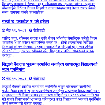
बैंकरहरू तनावमा देखिएका छन्। अधिवक्ता तथा हालका सांसद मधुकुमार
चौलागाईंले विभिन्न बैंकका सिइओ र सञ्चालकहरूलाई नेपाल राष्ट्र बैंकले
समय–समयमा गरेको कारबाहीका...
यस्तो छ 'ककटेल २' को ट्रेलर
जेठ १९, २०८३
सेतोपाटी
शाहिद कपुर, रश्मिका मन्दना र कृति सेनन अभिनीत रोमान्टिक कमेडी फिल्म
'ककटेल २' को ट्रेलर सार्वजनिक भएको छ। होमी अदजानिया निर्देशित
फिल्मको ट्रेलर मंगलबार युट्युबमा सार्वजनिक गरिएको हो। सार्वजनिक
ट्रेलरले तीन मुख्य पात्रबीचको प्रेम, मित्रता र जटिल सम्बन्धको झलक
प्रस्तुत...
सिद्धार्थ बैंकद्वारा भूकम्प प्रभावित जनप्रिय आधारभूत विद्यालयको
भवन पुनर्निर्माण
जेठ १९, २०८३
सेतोपाटी
सिद्धार्थ बैंकको आर्थिक सहयोगमा नवनिर्मित रुकुम पश्चिमको सानीभेरी
गाउँपालिका वडा नं. १, भण्डारवनस्थित जनप्रिय आधारभूत विद्यालयको भवन
समुद्घाटन गरी विद्यालयलाई हस्तान्तरण गरिएको छ। २०८० साल कात्ति १७
गते गएको विनाशकारी भूकम्पले क्षतिग्रस्त उक्त विद्यालयको भवनको पुनर्निर्माण
कार्य सम्पन्न गरी बैंकका प्रमुख...