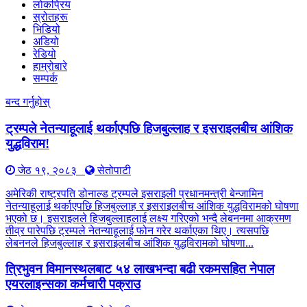
लोकप्रिय
स्रोतहरू
भिडियो
अडियो
रेडियो
हाम्रोबारे
सम्पर्क
बन्द गर्नुहोस्
ट्रम्पले नेतन्याहूलाई थर्काएपछि हिजबुल्लाह र इसराइलबीच आंशिक
युद्धविराम!
जेठ १९, २०८३
सेतोपाटी
अमेरिकी राष्ट्रपति डोनाल्ड ट्रम्पले इसराइली प्रधानमन्त्री बेन्जामिन
नेतन्याहूलाई थर्काएपछि हिजबुल्लाह र इसराइलबीच आंशिक युद्धविरामको घोषणा
भएको छ। इसराइलले हिजबुल्लाहलाई लक्ष्य गरिएको भन्दै लेबननमा आक्रमण
तीव्र पारेपछि ट्रम्पले नेतन्याहूलाई फोन गरेर थर्काएका थिए। त्यसपछि
लेबननले हिजबुल्लाह र इसराइलबीच आंशिक युद्धविरामको घोषणा...
त्रिभुवन विमानस्थलबाट ५४ लाखभन्दा बढी रकमसहित नेपाल
एयरलाइन्सका कर्मचारी पक्राउ