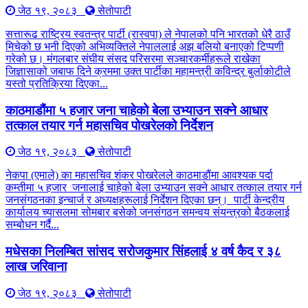
जेठ १९, २०८३
सेतोपाटी
सत्तारूढ राष्ट्रिय स्वतन्त्र पार्टी (रास्वपा) ले नेपालको पनि भारतको धेरै ठाउँ
मिचेको छ भनी दिएको अभिव्यक्तिले नेपाललाई अझ बलियो बनाएको टिप्पणी
गरेको छ। मंगलबार संघीय संसद परिसरमा सञ्चारकर्मीहरूले राखेका
जिज्ञासाको जबाफ दिने क्रममा उक्त पार्टीका महामन्त्री कविन्द्र बुर्लाकोटीले
यस्तो प्रतिक्रिया दिएका...
काठमाडौंमा ५ हजार जना चाहेको बेला उभ्याउन सक्ने आधार
तत्काल तयार गर्न महासचिव पोखरेलको निर्देशन
जेठ १९, २०८३
सेतोपाटी
नेकपा (एमाले) का महासचिव शंकर पोखरेलले काठमाडौंमा आवश्यक पर्दा
कम्तीमा ५ हजार जनालाई चाहेको बेला उभ्याउन सक्ने आधार तत्काल तयार गर्न
जनसंगठनका इन्चार्ज र अध्यक्षहरूलाई निर्देशन दिएका छन्। पार्टी केन्द्रीय
कार्यालय च्यासलमा सोमबार बसेको जनसंगठन समन्वय संयन्त्रको बैठकलाई
सम्बोधन गर्दै...
मधेसका निलम्बित सांसद सरोजकुमार सिंहलाई ४ वर्ष कैद र ३८
लाख जरिवाना
जेठ १९, २०८३
सेतोपाटी