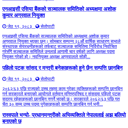
एनआइसी एसिया बैंकको सञ्चालक समितिको अध्यक्षमा अशोक
कुमार अग्रवाल नियुक्त
जेठ १९, २०८३
सेतोपाटी
एनआइसी एसिया बैंकको सञ्चालक समितिको अध्यक्षमा अशोक कुमार
अग्रवाल नियुक्त भएका छन्। सोमबार सम्पन्न २८औं वार्षिक साधारण सभाले
संस्थापक सेयरधनीहरूको तर्फबाट सञ्चालक समितिमा निर्विरोध निर्वाचित
गरेसँगै सञ्चालक समितिले उनलाई आगामी चार वर्षको लागि अध्यक्ष पदमा
नियुक्त गरेको हो। नवनियुक्त अध्यक्ष अग्रवालले सोही...
पहिलो पटक सांसद र मन्त्री बनेकाहरूको हुने छैन सम्पत्ति छानबिन
जेठ १९, २०८३
सेतोपाटी
२०६२/६३ पछि राज्यको उच्च तहमा काम गरेका व्यक्तिहरूको सम्पत्ति छानबिन
गर्न सरकारले बनाएको आयोगले वर्तमान मन्त्रिपरिषद र संसदमा पहिलो पटक
सदस्य रहेकाहरूको छानबिन नगर्ने भएको छ। सरकारले २०६२/६३ पछि गत
चैत ३० सम्म उच्च पदमा पुगेकाहरूको सम्पत्ति छानबिन गर्न भनी...
रास्वपाले भन्यो- प्रधानमन्त्रीको अभिव्यक्तिले नेपाललाई अझ बलियो
बनाएको छ