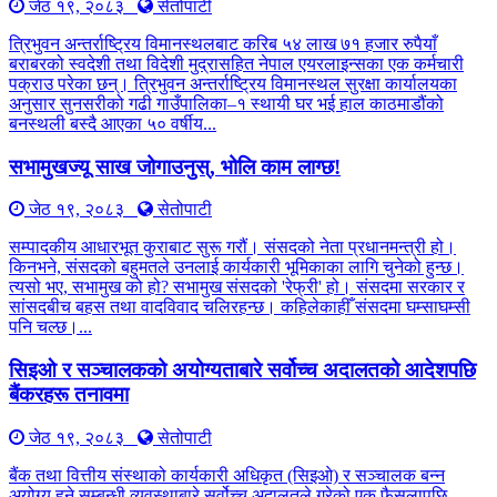
जेठ १९, २०८३
सेतोपाटी
त्रिभुवन अन्तर्राष्ट्रिय विमानस्थलबाट करिब ५४ लाख ७१ हजार रुपैयाँ
बराबरको स्वदेशी तथा विदेशी मुद्रासहित नेपाल एयरलाइन्सका एक कर्मचारी
पक्राउ परेका छन्। त्रिभुवन अन्तर्राष्ट्रिय विमानस्थल सुरक्षा कार्यालयका
अनुसार सुनसरीको गढी गाउँपालिका–१ स्थायी घर भई हाल काठमाडौंको
बनस्थली बस्दै आएका ५० वर्षीय...
सभामुखज्यू साख जोगाउनुस्, भोलि काम लाग्छ!
जेठ १९, २०८३
सेतोपाटी
सम्पादकीय आधारभूत कुराबाट सुरू गरौं। संसदको नेता प्रधानमन्त्री हो।
किनभने, संसदको बहुमतले उनलाई कार्यकारी भूमिकाका लागि चुनेको हुन्छ।
त्यसो भए, सभामुख को हो? सभामुख संसदको 'रेफ्री' हो। संसदमा सरकार र
सांसदबीच बहस तथा वादविवाद चलिरहन्छ। कहिलेकाहीँ संसदमा घम्साघम्सी
पनि चल्छ।...
सिइओ र सञ्चालकको अयोग्यताबारे सर्वोच्च अदालतको आदेशपछि
बैंकरहरू तनावमा
जेठ १९, २०८३
सेतोपाटी
बैंक तथा वित्तीय संस्थाको कार्यकारी अधिकृत (सिइओ) र सञ्चालक बन्न
अयोग्य हुने सम्बन्धी व्यवस्थाबारे सर्वोच्च अदालतले गरेको एक फैसलापछि