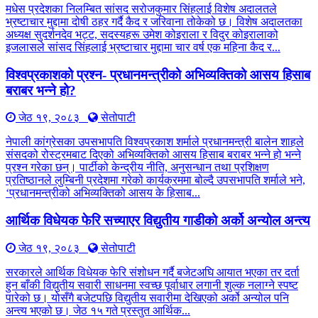
मधेस प्रदेशका निलम्बित सांसद सरोजकुमार सिंहलाई विशेष अदालतले
भ्रष्टाचार मुद्दामा दोषी ठहर गर्दै कैद र जरिवाना तोकेको छ। विशेष अदालतका
अध्यक्ष सुदर्शनदेव भट्ट, सदस्यहरू उमेश कोइराला र विदुर कोइरालाको
इजलासले सांसद सिंहलाई भ्रष्टाचार मुद्दामा चार वर्ष एक महिना कैद र...
विश्वप्रकाशको प्रश्न- प्रधानमन्त्रीको अभिव्यक्तिको आसय हिसाब
बराबर भन्ने हो?
जेठ १९, २०८३
सेतोपाटी
नेपाली कांग्रेसका उपसभापति विश्वप्रकाश शर्माले प्रधानमन्त्री बालेन शाहले
संसदको रोस्ट्रमबाट दिएको अभिव्यक्तिको आसय हिसाब बराबर भन्ने हो भन्ने
प्रश्न गरेका छन्। पार्टीको केन्द्रीय नीति, अनुसन्धान तथा प्रशिक्षण
प्रतिष्ठानले लुम्बिनी प्रदेशमा गरेको कार्यक्रममा बोल्दै उपसभापति शर्माले भने,
‘प्रधानमन्त्रीको अभिव्यक्तिको आसय के हिसाब...
आर्थिक विधेयक फेरि सच्याएर विद्युतीय गाडीको अर्को अन्योल अन्त्य
जेठ १९, २०८३
सेतोपाटी
सरकारले आर्थिक विधेयक फेरि संशोधन गर्दै बजेटअघि आयात भएका तर दर्ता
हुन बाँकी विद्युतीय सवारी साधनमा स्वच्छ पूर्वाधार लगानी शुल्क नलाग्ने स्पष्ट
पारेको छ। योसँगै बजेटपछि विद्युतीय सवारीमा देखिएको अर्को अन्योल पनि
अन्त्य भएको छ। जेठ १५ गते प्रस्तुत आर्थिक...