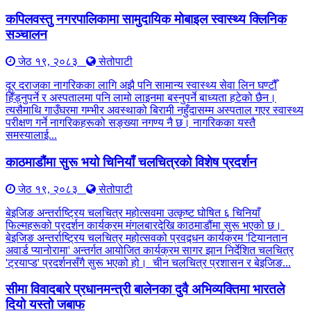
कपिलवस्तु नगरपालिकामा सामुदायिक मोबाइल स्वास्थ्य क्लिनिक
सञ्चालन
जेठ १९, २०८३
सेतोपाटी
दूर दराजका नागरिकका लागि अझै पनि सामान्य स्वास्थ्य सेवा लिन घण्टौँ
हिँड्नुपर्ने र अस्पतालमा पनि लामो लाइनमा बस्नुपर्ने बाध्यता हटेको छैन।
त्यसैमाथि गाउँघरमा गम्भीर अवस्थाको बिरामी नहुँदासम्म अस्पताल गएर स्वास्थ्य
परीक्षण गर्ने नागरिकहरूको सङ्ख्या नगण्य नै छ। नागरिकका यस्तै
समस्यालाई...
काठमाडौंमा सुरू भयो चिनियाँ चलचित्रको विशेष प्रदर्शन
जेठ १९, २०८३
सेतोपाटी
बेइजिङ अन्तर्राष्ट्रिय चलचित्र महोत्सवमा उत्कृष्ट घोषित ६ चिनियाँ
फिल्महरूको प्रदर्शन कार्यक्रम मंगलबारदेखि काठमाडौंमा सुरू भएको छ।
बेइजिङ अन्तर्राष्ट्रिय चलचित्र महोत्सवको प्रवद्र्धन कार्यक्रम 'टियानतान
अवार्ड प्यानोरामा' अन्तर्गत आयोजित कार्यक्रम सागर झान निर्देशित चलचित्र
'ट्रयाप्ड' प्रदर्शनसँगै सुरू भएको हो। चीन चलचित्र प्रशासन र बेइजिङ...
सीमा विवादबारे प्रधानमन्त्री बालेनका दुवै अभिव्यक्तिमा भारतले
दियो यस्तो जबाफ