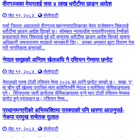
वीरगञ्जका मेयरलाई सवा ४ लाख धरौटीमा छाड्न आदेश
जेठ १९, २०८३
सेतोपाटी
पर्सा जिल्ला अदालतले वीरगञ्ज महानगरपालिकाका मेयर राजेशमान सिंहलाई
धरौटीमा छाड्न आदेश दिएको छ। सोमबार न्यायाधीश गायत्रीप्रसाद रेग्मीको
इजलासले मेयर सिंहलाई दुई वटै कसुरमा धरौटीमा छाड्न आदेश दिएको सूचना
अधिकारी जयनारायण यादवले जानकारी दिए। उनका अनुसार झुटा विवरण पेस
गरी नागरिकता बनाएको...
नेपाल समूहको अन्तिम खेलअघि नै एसियन गेम्समा छनोट
जेठ १९, २०८३
सेतोपाटी
नेपालको पुरुष टोली एसियन गेम्स २०२६ का लागि छनोट भएको छ। समूह ‘ए’
मा चीन दुवै खेलमा पराजित भएर बाहिरिएसँगै नेपाल र मलेसिया सेमिफाइनलमा
पुगे। सिंगापुरमा जारी छनोटमा सेमिफाइनलमा पुग्ने चार टोली एसियन गेम्समा
छनोट हुने प्रावधान छ। एसियन गेम्स...
प्रधानमन्त्रीको अभिव्यक्तिमा रास्वपाको पनि धारणा आउनुपर्छ-
नेकपा प्रमुख सचेतक दुलाल
जेठ १९, २०८३
सेतोपाटी