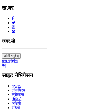
ख.बर
v1.0.0
खबर.ली
खोजी गर्नुहोस्
बन्द गर्नुहोस्
मेनु
साइट नेभिगेसन
गृहपृष्ठ
लोकप्रिय
स्रोतहरू
भिडियो
अडियो
रेडियो