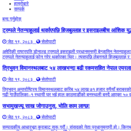
हाम्रोबारे
सम्पर्क
बन्द गर्नुहोस्
ट्रम्पले नेतन्याहूलाई थर्काएपछि हिजबुल्लाह र इसराइलबीच आंशिक युद
जेठ १९, २०८३
सेतोपाटी
अमेरिकी राष्ट्रपति डोनाल्ड ट्रम्पले इसराइली प्रधानमन्त्री बेन्जामिन नेतन्
ट्रम्पले नेतन्याहूलाई फोन गरेर थर्काएका थिए। त्यसपछि लेबननले हिजबुल्लाह 
त्रिभुवन विमानस्थलबाट ५४ लाखभन्दा बढी रकमसहित नेपाल एयरलाइ
जेठ १९, २०८३
सेतोपाटी
त्रिभुवन अन्तर्राष्ट्रिय विमानस्थलबाट करिब ५४ लाख ७१ हजार रुपैयाँ बराबरको
गढी गाउँपालिका–१ स्थायी घर भई हाल काठमाडौंको बनस्थली बस्दै आएका ५० वर्
सभामुखज्यू साख जोगाउनुस्, भोलि काम लाग्छ!
जेठ १९, २०८३
सेतोपाटी
सम्पादकीय आधारभूत कुराबाट सुरू गरौं। संसदको नेता प्रधानमन्त्री हो। किन