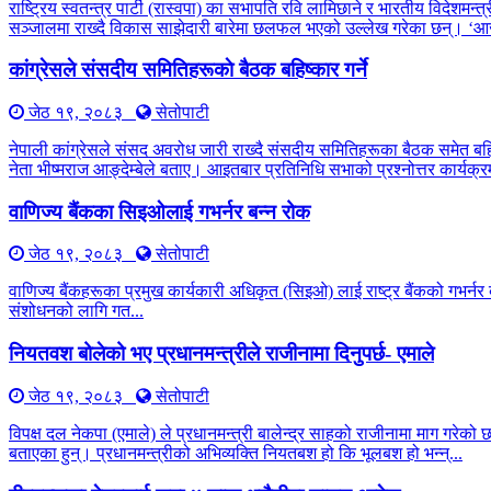
राष्ट्रिय स्वतन्त्र पार्टी (रास्वपा) का सभापति रवि लामिछाने र भारतीय विद
सञ्जालमा राख्दै विकास साझेदारी बारेमा छलफल भएको उल्लेख गरेका छन्। ‘आ
कांग्रेसले संसदीय समितिहरूकाे बैठक बहिष्कार गर्ने
जेठ १९, २०८३
सेतोपाटी
नेपाली कांग्रेसले संसद अवरोध जारी राख्दै संसदीय समितिहरूका बैठक समेत बह
नेता भीष्मराज आङ्देम्बेले बताए। आइतबार प्रतिनिधि सभाको प्रश्नोत्तर कार्यक्रम
वाणिज्य बैंकका सिइओलाई गभर्नर बन्न रोक
जेठ १९, २०८३
सेतोपाटी
वाणिज्य बैंकहरूका प्रमुख कार्यकारी अधिकृत (सिइओ) लाई राष्ट्र बैंकको गभर्नर 
संशोधनको लागि गत...
नियतवश बोलेको भए प्रधानमन्त्रीले राजीनामा दिनुपर्छ- एमाले
जेठ १९, २०८३
सेतोपाटी
विपक्ष दल नेकपा (एमाले) ले प्रधानमन्त्री बालेन्द्र साहको राजीनामा माग गरेको
बताएका हुन्। प्रधानमन्त्रीको अभिव्यक्ति नियतबश हो कि भूलबश हो भन्न्...