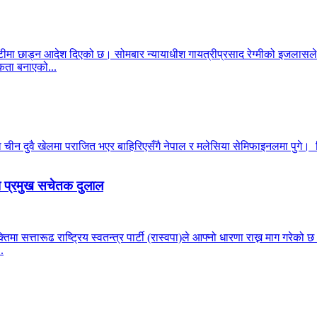
ीमा छाड्न आदेश दिएको छ। सोमबार न्यायाधीश गायत्रीप्रसाद रेग्मीको इजलासले
ता बनाएको...
न दुवै खेलमा पराजित भएर बाहिरिएसँगै नेपाल र मलेसिया सेमिफाइनलमा पुगे। सिं
पा प्रमुख सचेतक दुलाल
्यक्तिमा सत्तारूढ राष्ट्रिय स्वतन्त्र पार्टी (रास्वपा)ले आफ्नो धारणा राख्न माग ग
.