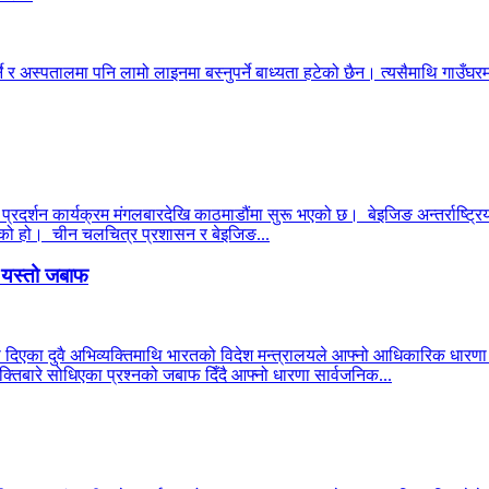
ने र अस्पतालमा पनि लामो लाइनमा बस्नुपर्ने बाध्यता हटेको छैन। त्यसैमाथि गाउँघरमा
 प्रदर्शन कार्यक्रम मंगलबारदेखि काठमाडौंमा सुरू भएको छ। बेइजिङ अन्तर्राष्ट्रिय
 भएको हो। चीन चलचित्र प्रशासन र बेइजिङ...
ो यस्तो जबाफ
ा दिएका दुवै अभिव्यक्तिमाथि भारतको विदेश मन्त्रालयले आफ्नो आधिकारिक धार
्तिबारे सोधिएका प्रश्नको जबाफ दिँदै आफ्नो धारणा सार्वजनिक...