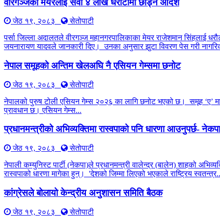
वीरगञ्जका मेयरलाई सवा ४ लाख धरौटीमा छाड्न आदेश
जेठ १९, २०८३
सेतोपाटी
पर्सा जिल्ला अदालतले वीरगञ्ज महानगरपालिकाका मेयर राजेशमान सिंहलाई धरौट
जयनारायण यादवले जानकारी दिए। उनका अनुसार झुटा विवरण पेस गरी नागरिक
नेपाल समूहको अन्तिम खेलअघि नै एसियन गेम्समा छनोट
जेठ १९, २०८३
सेतोपाटी
नेपालको पुरुष टोली एसियन गेम्स २०२६ का लागि छनोट भएको छ। समूह ‘ए’ मा ची
प्रावधान छ। एसियन गेम्स...
प्रधानमन्त्रीको अभिव्यक्तिमा रास्वपाको पनि धारणा आउनुपर्छ- नेक
जेठ १९, २०८३
सेतोपाटी
नेपाली कम्युनिस्ट पार्टी (नेकपा)ले प्रधानमन्त्री वालेन्द्र (बालेन) शाहको अभिव
रास्वपाको धारणा मागेका हुन्। 'देशको जिम्मा लिएको भएकाले राष्ट्रिय स्वतन्त्र..
कांग्रेसले बोलायो केन्द्रीय अनुशासन समिति बैठक
जेठ १९, २०८३
सेतोपाटी