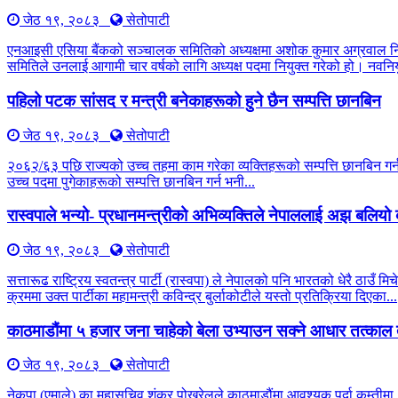
जेठ १९, २०८३
सेतोपाटी
एनआइसी एसिया बैंकको सञ्चालक समितिको अध्यक्षमा अशोक कुमार अग्रवाल नियु
समितिले उनलाई आगामी चार वर्षको लागि अध्यक्ष पदमा नियुक्त गरेको हो। नवनियु
पहिलो पटक सांसद र मन्त्री बनेकाहरूको हुने छैन सम्पत्ति छानबिन
जेठ १९, २०८३
सेतोपाटी
२०६२/६३ पछि राज्यको उच्च तहमा काम गरेका व्यक्तिहरूको सम्पत्ति छानबिन 
उच्च पदमा पुगेकाहरूको सम्पत्ति छानबिन गर्न भनी...
रास्वपाले भन्यो- प्रधानमन्त्रीको अभिव्यक्तिले नेपाललाई अझ बलिय
जेठ १९, २०८३
सेतोपाटी
सत्तारूढ राष्ट्रिय स्वतन्त्र पार्टी (रास्वपा) ले नेपालको पनि भारतको धेरै 
क्रममा उक्त पार्टीका महामन्त्री कविन्द्र बुर्लाकोटीले यस्तो प्रतिक्रिया दिएका...
काठमाडौंमा ५ हजार जना चाहेको बेला उभ्याउन सक्ने आधार तत्काल 
जेठ १९, २०८३
सेतोपाटी
नेकपा (एमाले) का महासचिव शंकर पोखरेलले काठमाडौंमा आवश्यक पर्दा कम्तीमा ५