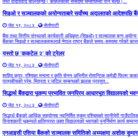
तथा वादविवाद चलिरहन्छ। कहिलेकाहीँ संसदमा घम्साघम्सी पनि चल्छ।...
सिइओ र सञ्चालकको अयोग्यताबारे सर्वोच्च अदालतको आदेशपछि बै
जेठ १९, २०८३
सेतोपाटी
बैंक तथा वित्तीय संस्थाको कार्यकारी अधिकृत (सिइओ) र सञ्चालक बन्न अयोग्य 
बैंकका सिइओ र सञ्चालकहरूलाई नेपाल राष्ट्र बैंकले समय–समयमा गरेको कारब
यस्तो छ 'ककटेल २' को ट्रेलर
जेठ १९, २०८३
सेतोपाटी
शाहिद कपुर, रश्मिका मन्दना र कृति सेनन अभिनीत रोमान्टिक कमेडी फिल्म 'कक
पात्रबीचको प्रेम, मित्रता र जटिल सम्बन्धको झलक प्रस्तुत...
सिद्धार्थ बैंकद्वारा भूकम्प प्रभावित जनप्रिय आधारभूत विद्यालयको भवन प
जेठ १९, २०८३
सेतोपाटी
सिद्धार्थ बैंकको आर्थिक सहयोगमा नवनिर्मित रुकुम पश्चिमको सानीभेरी गाउँप
विनाशकारी भूकम्पले क्षतिग्रस्त उक्त विद्यालयको भवनको पुनर्निर्माण कार्य सम्पन्न
एनआइसी एसिया बैंकको सञ्चालक समितिको अध्यक्षमा अशोक कुमार 