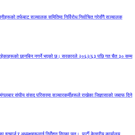
हरूको तर्फबाट सञ्चालक समितिमा निर्विरोध निर्वाचित गरेसँगै सञ्चालक
्य रहेकाहरूको छानबिन नगर्ने भएको छ। सरकारले २०६२/६३ पछि गत चैत ३० सम्म
छ। मंगलबार संघीय संसद परिसरमा सञ्चारकर्मीहरूले राखेका जिज्ञासाको जबाफ दिने
चार्ज र अध्यक्षहरूलाई निर्देशन दिएका छन्। पार्टी केन्द्रीय कार्यालय