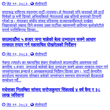
जेठ १९, २०८३
सेतोपाटी
सत्तारूढ राष्ट्रिय स्वतन्त्र पार्टी (रास्वपा) ले नेपालको पनि भारतको धेरै ठाउँ
मिचेको छ भनी दिएको अभिव्यक्तिले नेपाललाई अझ बलियो बनाएको टिप्पणी
गरेको छ। मंगलबार संघीय संसद परिसरमा सञ्चारकर्मीहरूले राखेका
जिज्ञासाको जबाफ दिने क्रममा उक्त पार्टीका महामन्त्री कविन्द्र बुर्लाकोटीले
यस्तो प्रतिक्रिया दिएका...
काठमाडौंमा ५ हजार जना चाहेको बेला उभ्याउन सक्ने आधार
तत्काल तयार गर्न महासचिव पोखरेलको निर्देशन
जेठ १९, २०८३
सेतोपाटी
नेकपा (एमाले) का महासचिव शंकर पोखरेलले काठमाडौंमा आवश्यक पर्दा
कम्तीमा ५ हजार जनालाई चाहेको बेला उभ्याउन सक्ने आधार तत्काल तयार गर्न
जनसंगठनका इन्चार्ज र अध्यक्षहरूलाई निर्देशन दिएका छन्। पार्टी केन्द्रीय
कार्यालय च्यासलमा सोमबार बसेको जनसंगठन समन्वय संयन्त्रको बैठकलाई
सम्बोधन गर्दै...
मधेसका निलम्बित सांसद सरोजकुमार सिंहलाई ४ वर्ष कैद र ३८
लाख जरिवाना
जेठ १९, २०८३
सेतोपाटी