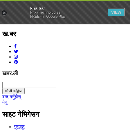
kha.bar
VIEW
Prixa Technologies
FREE - In Google Play
ख.बर
v1.0.0
खबर.ली
खोजी गर्नुहोस्
बन्द गर्नुहोस्
मेनु
साइट नेभिगेसन
गृहपृष्ठ