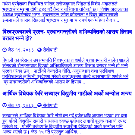
मधेस प्रदेशका निलम्बित सांसद सरोजकुमार सिंहलाई विशेष अदालतले
भ्रष्टाचार मुद्दामा दोषी ठहर गर्दै कैद र जरिवाना तोकेको छ। विशेष अदालतका
अध्यक्ष सुदर्शनदेव भट्ट, सदस्यहरू उमेश कोइराला र विदुर कोइरालाको
इजलासले सांसद सिंहलाई भ्रष्टाचार मुद्दामा चार वर्ष एक महिना कैद र...
विश्वप्रकाशको प्रश्न- प्रधानमन्त्रीको अभिव्यक्तिको आसय हिसाब
बराबर भन्ने हो?
जेठ १९, २०८३
सेतोपाटी
नेपाली कांग्रेसका उपसभापति विश्वप्रकाश शर्माले प्रधानमन्त्री बालेन शाहले
संसदको रोस्ट्रमबाट दिएको अभिव्यक्तिको आसय हिसाब बराबर भन्ने हो भन्ने
प्रश्न गरेका छन्। पार्टीको केन्द्रीय नीति, अनुसन्धान तथा प्रशिक्षण
प्रतिष्ठानले लुम्बिनी प्रदेशमा गरेको कार्यक्रममा बोल्दै उपसभापति शर्माले भने,
‘प्रधानमन्त्रीको अभिव्यक्तिको आसय के हिसाब...
आर्थिक विधेयक फेरि सच्याएर विद्युतीय गाडीको अर्को अन्योल अन्त्य
जेठ १९, २०८३
सेतोपाटी
सरकारले आर्थिक विधेयक फेरि संशोधन गर्दै बजेटअघि आयात भएका तर दर्ता
हुन बाँकी विद्युतीय सवारी साधनमा स्वच्छ पूर्वाधार लगानी शुल्क नलाग्ने स्पष्ट
पारेको छ। योसँगै बजेटपछि विद्युतीय सवारीमा देखिएको अर्को अन्योल पनि
अन्त्य भएको छ। जेठ १५ गते प्रस्तुत आर्थिक...