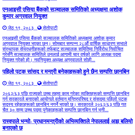
एनआइसी एसिया बैंकको सञ्चालक समितिको अध्यक्षमा अशोक
कुमार अग्रवाल नियुक्त
जेठ १९, २०८३
सेतोपाटी
एनआइसी एसिया बैंकको सञ्चालक समितिको अध्यक्षमा अशोक कुमार
अग्रवाल नियुक्त भएका छन्। सोमबार सम्पन्न २८औं वार्षिक साधारण सभाले
संस्थापक सेयरधनीहरूको तर्फबाट सञ्चालक समितिमा निर्विरोध निर्वाचित
गरेसँगै सञ्चालक समितिले उनलाई आगामी चार वर्षको लागि अध्यक्ष पदमा
नियुक्त गरेको हो। नवनियुक्त अध्यक्ष अग्रवालले सोही...
पहिलो पटक सांसद र मन्त्री बनेकाहरूको हुने छैन सम्पत्ति छानबिन
जेठ १९, २०८३
सेतोपाटी
२०६२/६३ पछि राज्यको उच्च तहमा काम गरेका व्यक्तिहरूको सम्पत्ति छानबिन
गर्न सरकारले बनाएको आयोगले वर्तमान मन्त्रिपरिषद र संसदमा पहिलो पटक
सदस्य रहेकाहरूको छानबिन नगर्ने भएको छ। सरकारले २०६२/६३ पछि गत
चैत ३० सम्म उच्च पदमा पुगेकाहरूको सम्पत्ति छानबिन गर्न भनी...
रास्वपाले भन्यो- प्रधानमन्त्रीको अभिव्यक्तिले नेपाललाई अझ बलियो
बनाएको छ