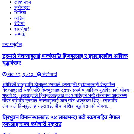
लोकप्रिय
स्रोतहरू
भिडियो
अडियो
रेडियो
हाम्रोबारे
सम्पर्क
बन्द गर्नुहोस्
ट्रम्पले नेतन्याहूलाई थर्काएपछि हिजबुल्लाह र इसराइलबीच आंशिक
युद्धविराम!
जेठ १९, २०८३
सेतोपाटी
अमेरिकी राष्ट्रपति डोनाल्ड ट्रम्पले इसराइली प्रधानमन्त्री बेन्जामिन
नेतन्याहूलाई थर्काएपछि हिजबुल्लाह र इसराइलबीच आंशिक युद्धविरामको घोषणा
भएको छ। इसराइलले हिजबुल्लाहलाई लक्ष्य गरिएको भन्दै लेबननमा आक्रमण
तीव्र पारेपछि ट्रम्पले नेतन्याहूलाई फोन गरेर थर्काएका थिए। त्यसपछि
लेबननले हिजबुल्लाह र इसराइलबीच आंशिक युद्धविरामको घोषणा...
त्रिभुवन विमानस्थलबाट ५४ लाखभन्दा बढी रकमसहित नेपाल
एयरलाइन्सका कर्मचारी पक्राउ