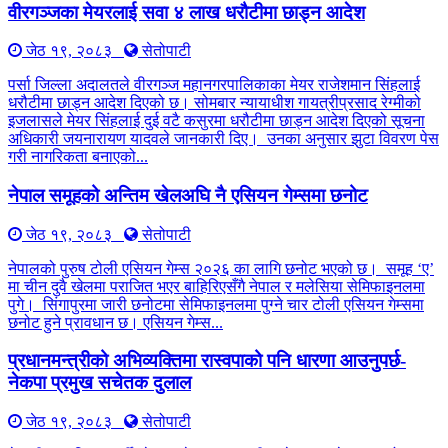
वीरगञ्जका मेयरलाई सवा ४ लाख धरौटीमा छाड्न आदेश
जेठ १९, २०८३
सेतोपाटी
पर्सा जिल्ला अदालतले वीरगञ्ज महानगरपालिकाका मेयर राजेशमान सिंहलाई
धरौटीमा छाड्न आदेश दिएको छ। सोमबार न्यायाधीश गायत्रीप्रसाद रेग्मीको
इजलासले मेयर सिंहलाई दुई वटै कसुरमा धरौटीमा छाड्न आदेश दिएको सूचना
अधिकारी जयनारायण यादवले जानकारी दिए। उनका अनुसार झुटा विवरण पेस
गरी नागरिकता बनाएको...
नेपाल समूहको अन्तिम खेलअघि नै एसियन गेम्समा छनोट
जेठ १९, २०८३
सेतोपाटी
नेपालको पुरुष टोली एसियन गेम्स २०२६ का लागि छनोट भएको छ। समूह ‘ए’
मा चीन दुवै खेलमा पराजित भएर बाहिरिएसँगै नेपाल र मलेसिया सेमिफाइनलमा
पुगे। सिंगापुरमा जारी छनोटमा सेमिफाइनलमा पुग्ने चार टोली एसियन गेम्समा
छनोट हुने प्रावधान छ। एसियन गेम्स...
प्रधानमन्त्रीको अभिव्यक्तिमा रास्वपाको पनि धारणा आउनुपर्छ-
नेकपा प्रमुख सचेतक दुलाल
जेठ १९, २०८३
सेतोपाटी