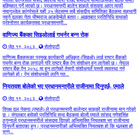
नेपाली कांग्रेसले संसद अवरोध जारी राख्दै संसदीय समितिहरूका बैठक समेत
बहिष्कार गर्ने भएको छ। प्रधानमन्त्री बालेन शाहले संसदमा आएर माफी
नमागुञ्जेल कांग्रेसले यही २५ जेठसम्म सबै संसदीय समितिका बैठकमा सहभागी
नहुने दलका नेता भीष्मराज आङ्देम्बेले बताए। आइतबार प्रतिनिधि सभाको
प्रश्नोत्तर कार्यक्रममा प्रधानमन्त्री...
वाणिज्य बैंकका सिइओलाई गभर्नर बन्न रोक
जेठ १९, २०८३
सेतोपाटी
वाणिज्य बैंकहरूका प्रमुख कार्यकारी अधिकृत (सिइओ) लाई राष्ट्र बैंकको
गभर्नर बन्न रोक लगाउने गरि राष्ट्र बैंक ऐन संशोधन हुन लागेको छ। नेपाल
राष्ट्र बैंक ऐन २०५८ मा हुन लागेको तेस्रो संशोधनले यस्तो व्यवस्था गर्न
लागेको हो। ऐन संशोधनको लागि गत...
नियतवश बोलेको भए प्रधानमन्त्रीले राजीनामा दिनुपर्छ- एमाले
जेठ १९, २०८३
सेतोपाटी
विपक्ष दल नेकपा (एमाले) ले प्रधानमन्त्री बालेन्द्र साहको राजीनामा माग गरेको
छ । मंगलबार बसेको प्रतिनिधि सभा बैठकमा बोल्दै एमाले सांसद गणेशसिंह
ठगुन्नाले प्रधानमन्त्रीले संसदमा दिएको अभिव्यक्ति नियतबश भए राजीनामा
दिनुपर्ने बताएका हुन्। प्रधानमन्त्रीको अभिव्यक्ति नियतबश हो कि भूलबश हो
भन्न्...