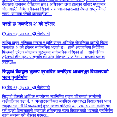
बैंकरहरू तनावमा देखिएका छन्। अधिवक्ता तथा हालका सांसद मधुकुमार
चौलागाईंले विभिन्न बैंकका सिइओ र सञ्चालकहरूलाई नेपाल राष्ट्र बैंकले
समय–समयमा गरेको कारबाहीका...
यस्तो छ 'ककटेल २' को ट्रेलर
जेठ १९, २०८३
सेतोपाटी
शाहिद कपुर, रश्मिका मन्दना र कृति सेनन अभिनीत रोमान्टिक कमेडी फिल्म
'ककटेल २' को ट्रेलर सार्वजनिक भएको छ। होमी अदजानिया निर्देशित
फिल्मको ट्रेलर मंगलबार युट्युबमा सार्वजनिक गरिएको हो। सार्वजनिक
ट्रेलरले तीन मुख्य पात्रबीचको प्रेम, मित्रता र जटिल सम्बन्धको झलक
प्रस्तुत...
सिद्धार्थ बैंकद्वारा भूकम्प प्रभावित जनप्रिय आधारभूत विद्यालयको
भवन पुनर्निर्माण
जेठ १९, २०८३
सेतोपाटी
सिद्धार्थ बैंकको आर्थिक सहयोगमा नवनिर्मित रुकुम पश्चिमको सानीभेरी
गाउँपालिका वडा नं. १, भण्डारवनस्थित जनप्रिय आधारभूत विद्यालयको भवन
समुद्घाटन गरी विद्यालयलाई हस्तान्तरण गरिएको छ। २०८० साल कात्ति १७
गते गएको विनाशकारी भूकम्पले क्षतिग्रस्त उक्त विद्यालयको भवनको पुनर्निर्माण
कार्य सम्पन्न गरी बैंकका प्रमुख...