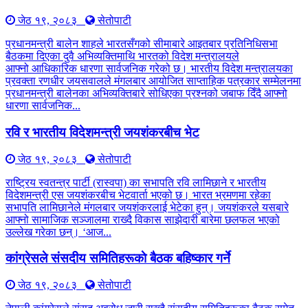
जेठ १९, २०८३
सेतोपाटी
प्रधानमन्त्री बालेन शाहले भारतसँगको सीमाबारे आइतबार प्रतिनिधिसभा
बैठकमा दिएका दुवै अभिव्यक्तिमाथि भारतको विदेश मन्त्रालयले
आफ्नो आधिकारिक धारणा सार्वजनिक गरेको छ। भारतीय विदेश मन्त्रालयका
प्रवक्ता रणधीर जयसवालले मंगलबार आयोजित साप्ताहिक पत्रकार सम्मेलनमा
प्रधानमन्त्री बालेनका अभिव्यक्तिबारे सोधिएका प्रश्नको जबाफ दिँदै आफ्नो
धारणा सार्वजनिक...
रवि र भारतीय विदेशमन्त्री जयशंकरबीच भेट
जेठ १९, २०८३
सेतोपाटी
राष्ट्रिय स्वतन्त्र पार्टी (रास्वपा) का सभापति रवि लामिछाने र भारतीय
विदेशमन्त्री एस जयशंकरबीच भेटवार्ता भएको छ। भारत भ्रमणमा रहेका
सभापति लामिछानेले मंगलबार जयशंकरलाई भेटेका हुन्। जयशंकरले यसबारे
आफ्नो सामाजिक सञ्जालमा राख्दै विकास साझेदारी बारेमा छलफल भएको
उल्लेख गरेका छन्। ‘आज...
कांग्रेसले संसदीय समितिहरूकाे बैठक बहिष्कार गर्ने
जेठ १९, २०८३
सेतोपाटी