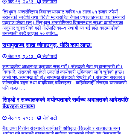
जेठ १९, २०८३
सेतोपाटी
त्रिभुवन अन्तर्राष्ट्रिय विमानस्थलबाट करिब ५४ लाख ७१ हजार रुपैयाँ
बराबरको स्वदेशी तथा विदेशी मुद्रासहित नेपाल एयरलाइन्सका एक कर्मचारी
पक्राउ परेका छन्। त्रिभुवन अन्तर्राष्ट्रिय विमानस्थल सुरक्षा कार्यालयका
अनुसार सुनसरीको गढी गाउँपालिका–१ स्थायी घर भई हाल काठमाडौंको
बनस्थली बस्दै आएका ५० वर्षीय...
सभामुखज्यू साख जोगाउनुस्, भोलि काम लाग्छ!
जेठ १९, २०८३
सेतोपाटी
सम्पादकीय आधारभूत कुराबाट सुरू गरौं। संसदको नेता प्रधानमन्त्री हो।
किनभने, संसदको बहुमतले उनलाई कार्यकारी भूमिकाका लागि चुनेको हुन्छ।
त्यसो भए, सभामुख को हो? सभामुख संसदको 'रेफ्री' हो। संसदमा सरकार र
सांसदबीच बहस तथा वादविवाद चलिरहन्छ। कहिलेकाहीँ संसदमा घम्साघम्सी
पनि चल्छ।...
सिइओ र सञ्चालकको अयोग्यताबारे सर्वोच्च अदालतको आदेशपछि
बैंकरहरू तनावमा
जेठ १९, २०८३
सेतोपाटी
बैंक तथा वित्तीय संस्थाको कार्यकारी अधिकृत (सिइओ) र सञ्चालक बन्न
अयोग्य हुने सम्बन्धी व्यवस्थाबारे सर्वोच्च अदालतले गरेको एक फैसलापछि