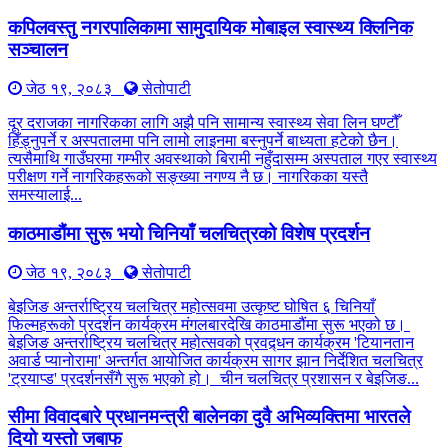
कपिलवस्तु नगरपालिकामा सामुदायिक मोबाइल स्वास्थ्य क्लिनिक
सञ्चालन
जेठ १९, २०८३
सेतोपाटी
दूर दराजका नागरिकका लागि अझै पनि सामान्य स्वास्थ्य सेवा लिन घण्टौँ
हिँड्नुपर्ने र अस्पतालमा पनि लामो लाइनमा बस्नुपर्ने बाध्यता हटेको छैन।
त्यसैमाथि गाउँघरमा गम्भीर अवस्थाको बिरामी नहुँदासम्म अस्पताल गएर स्वास्थ्य
परीक्षण गर्ने नागरिकहरूको सङ्ख्या नगण्य नै छ। नागरिकका यस्तै
समस्यालाई...
काठमाडौंमा सुरू भयो चिनियाँ चलचित्रको विशेष प्रदर्शन
जेठ १९, २०८३
सेतोपाटी
बेइजिङ अन्तर्राष्ट्रिय चलचित्र महोत्सवमा उत्कृष्ट घोषित ६ चिनियाँ
फिल्महरूको प्रदर्शन कार्यक्रम मंगलबारदेखि काठमाडौंमा सुरू भएको छ।
बेइजिङ अन्तर्राष्ट्रिय चलचित्र महोत्सवको प्रवद्र्धन कार्यक्रम 'टियानतान
अवार्ड प्यानोरामा' अन्तर्गत आयोजित कार्यक्रम सागर झान निर्देशित चलचित्र
'ट्रयाप्ड' प्रदर्शनसँगै सुरू भएको हो। चीन चलचित्र प्रशासन र बेइजिङ...
सीमा विवादबारे प्रधानमन्त्री बालेनका दुवै अभिव्यक्तिमा भारतले
दियो यस्तो जबाफ