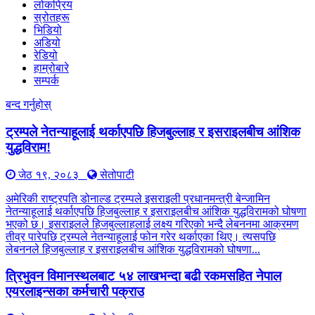
लोकप्रिय
स्रोतहरू
भिडियो
अडियो
रेडियो
हाम्रोबारे
सम्पर्क
बन्द गर्नुहोस्
ट्रम्पले नेतन्याहूलाई थर्काएपछि हिजबुल्लाह र इसराइलबीच आंशिक
युद्धविराम!
जेठ १९, २०८३
सेतोपाटी
अमेरिकी राष्ट्रपति डोनाल्ड ट्रम्पले इसराइली प्रधानमन्त्री बेन्जामिन
नेतन्याहूलाई थर्काएपछि हिजबुल्लाह र इसराइलबीच आंशिक युद्धविरामको घोषणा
भएको छ। इसराइलले हिजबुल्लाहलाई लक्ष्य गरिएको भन्दै लेबननमा आक्रमण
तीव्र पारेपछि ट्रम्पले नेतन्याहूलाई फोन गरेर थर्काएका थिए। त्यसपछि
लेबननले हिजबुल्लाह र इसराइलबीच आंशिक युद्धविरामको घोषणा...
त्रिभुवन विमानस्थलबाट ५४ लाखभन्दा बढी रकमसहित नेपाल
एयरलाइन्सका कर्मचारी पक्राउ