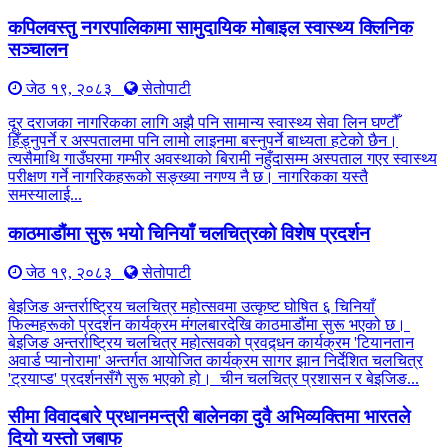
कपिलवस्तु नगरपालिकामा सामुदायिक मोबाइल स्वास्थ्य क्लिनिक
सञ्चालन
जेठ १९, २०८३
सेतोपाटी
दूर दराजका नागरिकका लागि अझै पनि सामान्य स्वास्थ्य सेवा लिन घण्टौँ
हिँड्नुपर्ने र अस्पतालमा पनि लामो लाइनमा बस्नुपर्ने बाध्यता हटेको छैन।
त्यसैमाथि गाउँघरमा गम्भीर अवस्थाको बिरामी नहुँदासम्म अस्पताल गएर स्वास्थ्य
परीक्षण गर्ने नागरिकहरूको सङ्ख्या नगण्य नै छ। नागरिकका यस्तै
समस्यालाई...
काठमाडौंमा सुरू भयो चिनियाँ चलचित्रको विशेष प्रदर्शन
जेठ १९, २०८३
सेतोपाटी
बेइजिङ अन्तर्राष्ट्रिय चलचित्र महोत्सवमा उत्कृष्ट घोषित ६ चिनियाँ
फिल्महरूको प्रदर्शन कार्यक्रम मंगलबारदेखि काठमाडौंमा सुरू भएको छ।
बेइजिङ अन्तर्राष्ट्रिय चलचित्र महोत्सवको प्रवद्र्धन कार्यक्रम 'टियानतान
अवार्ड प्यानोरामा' अन्तर्गत आयोजित कार्यक्रम सागर झान निर्देशित चलचित्र
'ट्रयाप्ड' प्रदर्शनसँगै सुरू भएको हो। चीन चलचित्र प्रशासन र बेइजिङ...
सीमा विवादबारे प्रधानमन्त्री बालेनका दुवै अभिव्यक्तिमा भारतले
दियो यस्तो जबाफ