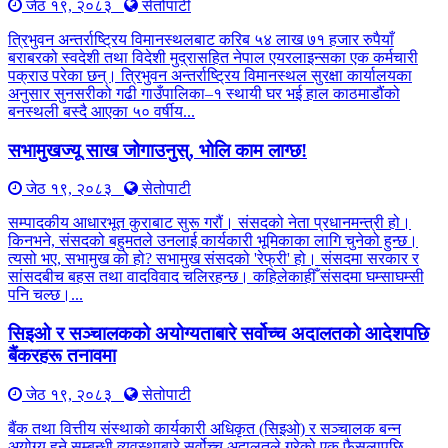
जेठ १९, २०८३
सेतोपाटी
त्रिभुवन अन्तर्राष्ट्रिय विमानस्थलबाट करिब ५४ लाख ७१ हजार रुपैयाँ
बराबरको स्वदेशी तथा विदेशी मुद्रासहित नेपाल एयरलाइन्सका एक कर्मचारी
पक्राउ परेका छन्। त्रिभुवन अन्तर्राष्ट्रिय विमानस्थल सुरक्षा कार्यालयका
अनुसार सुनसरीको गढी गाउँपालिका–१ स्थायी घर भई हाल काठमाडौंको
बनस्थली बस्दै आएका ५० वर्षीय...
सभामुखज्यू साख जोगाउनुस्, भोलि काम लाग्छ!
जेठ १९, २०८३
सेतोपाटी
सम्पादकीय आधारभूत कुराबाट सुरू गरौं। संसदको नेता प्रधानमन्त्री हो।
किनभने, संसदको बहुमतले उनलाई कार्यकारी भूमिकाका लागि चुनेको हुन्छ।
त्यसो भए, सभामुख को हो? सभामुख संसदको 'रेफ्री' हो। संसदमा सरकार र
सांसदबीच बहस तथा वादविवाद चलिरहन्छ। कहिलेकाहीँ संसदमा घम्साघम्सी
पनि चल्छ।...
सिइओ र सञ्चालकको अयोग्यताबारे सर्वोच्च अदालतको आदेशपछि
बैंकरहरू तनावमा
जेठ १९, २०८३
सेतोपाटी
बैंक तथा वित्तीय संस्थाको कार्यकारी अधिकृत (सिइओ) र सञ्चालक बन्न
अयोग्य हुने सम्बन्धी व्यवस्थाबारे सर्वोच्च अदालतले गरेको एक फैसलापछि