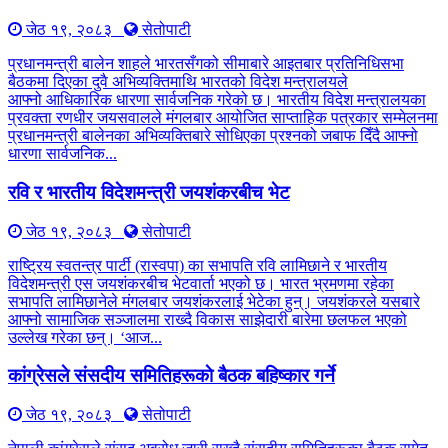
जेठ १९, २०८३
सेतोपाटी
प्रधानमन्त्री बालेन शाहले भारतसँगको सीमाबारे आइतबार प्रतिनिधिसभा
बैठकमा दिएका दुवै अभिव्यक्तिमाथि भारतको विदेश मन्त्रालयले
आफ्नो आधिकारिक धारणा सार्वजनिक गरेको छ। भारतीय विदेश मन्त्रालयका
प्रवक्ता रणधीर जयसवालले मंगलबार आयोजित साप्ताहिक पत्रकार सम्मेलनमा
प्रधानमन्त्री बालेनका अभिव्यक्तिबारे सोधिएका प्रश्नको जबाफ दिँदै आफ्नो
धारणा सार्वजनिक...
रवि र भारतीय विदेशमन्त्री जयशंकरबीच भेट
जेठ १९, २०८३
सेतोपाटी
राष्ट्रिय स्वतन्त्र पार्टी (रास्वपा) का सभापति रवि लामिछाने र भारतीय
विदेशमन्त्री एस जयशंकरबीच भेटवार्ता भएको छ। भारत भ्रमणमा रहेका
सभापति लामिछानेले मंगलबार जयशंकरलाई भेटेका हुन्। जयशंकरले यसबारे
आफ्नो सामाजिक सञ्जालमा राख्दै विकास साझेदारी बारेमा छलफल भएको
उल्लेख गरेका छन्। ‘आज...
कांग्रेसले संसदीय समितिहरूकाे बैठक बहिष्कार गर्ने
जेठ १९, २०८३
सेतोपाटी