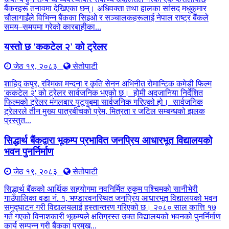
बैंकरहरू तनावमा देखिएका छन्। अधिवक्ता तथा हालका सांसद मधुकुमार
चौलागाईंले विभिन्न बैंकका सिइओ र सञ्चालकहरूलाई नेपाल राष्ट्र बैंकले
समय–समयमा गरेको कारबाहीका...
यस्तो छ 'ककटेल २' को ट्रेलर
जेठ १९, २०८३
सेतोपाटी
शाहिद कपुर, रश्मिका मन्दना र कृति सेनन अभिनीत रोमान्टिक कमेडी फिल्म
'ककटेल २' को ट्रेलर सार्वजनिक भएको छ। होमी अदजानिया निर्देशित
फिल्मको ट्रेलर मंगलबार युट्युबमा सार्वजनिक गरिएको हो। सार्वजनिक
ट्रेलरले तीन मुख्य पात्रबीचको प्रेम, मित्रता र जटिल सम्बन्धको झलक
प्रस्तुत...
सिद्धार्थ बैंकद्वारा भूकम्प प्रभावित जनप्रिय आधारभूत विद्यालयको
भवन पुनर्निर्माण
जेठ १९, २०८३
सेतोपाटी
सिद्धार्थ बैंकको आर्थिक सहयोगमा नवनिर्मित रुकुम पश्चिमको सानीभेरी
गाउँपालिका वडा नं. १, भण्डारवनस्थित जनप्रिय आधारभूत विद्यालयको भवन
समुद्घाटन गरी विद्यालयलाई हस्तान्तरण गरिएको छ। २०८० साल कात्ति १७
गते गएको विनाशकारी भूकम्पले क्षतिग्रस्त उक्त विद्यालयको भवनको पुनर्निर्माण
कार्य सम्पन्न गरी बैंकका प्रमुख...