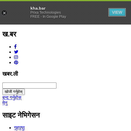
kha.bar
VIEW
Prixa Technologies
FREE - In Google Play
ख.बर
v1.0.0
खबर.ली
खोजी गर्नुहोस्
बन्द गर्नुहोस्
मेनु
साइट नेभिगेसन
गृहपृष्ठ