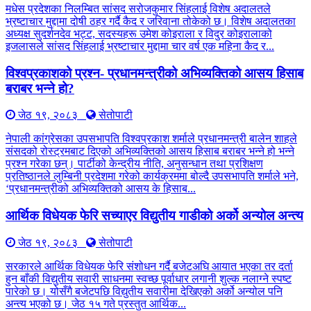
मधेस प्रदेशका निलम्बित सांसद सरोजकुमार सिंहलाई विशेष अदालतले
भ्रष्टाचार मुद्दामा दोषी ठहर गर्दै कैद र जरिवाना तोकेको छ। विशेष अदालतका
अध्यक्ष सुदर्शनदेव भट्ट, सदस्यहरू उमेश कोइराला र विदुर कोइरालाको
इजलासले सांसद सिंहलाई भ्रष्टाचार मुद्दामा चार वर्ष एक महिना कैद र...
विश्वप्रकाशको प्रश्न- प्रधानमन्त्रीको अभिव्यक्तिको आसय हिसाब
बराबर भन्ने हो?
जेठ १९, २०८३
सेतोपाटी
नेपाली कांग्रेसका उपसभापति विश्वप्रकाश शर्माले प्रधानमन्त्री बालेन शाहले
संसदको रोस्ट्रमबाट दिएको अभिव्यक्तिको आसय हिसाब बराबर भन्ने हो भन्ने
प्रश्न गरेका छन्। पार्टीको केन्द्रीय नीति, अनुसन्धान तथा प्रशिक्षण
प्रतिष्ठानले लुम्बिनी प्रदेशमा गरेको कार्यक्रममा बोल्दै उपसभापति शर्माले भने,
‘प्रधानमन्त्रीको अभिव्यक्तिको आसय के हिसाब...
आर्थिक विधेयक फेरि सच्याएर विद्युतीय गाडीको अर्को अन्योल अन्त्य
जेठ १९, २०८३
सेतोपाटी
सरकारले आर्थिक विधेयक फेरि संशोधन गर्दै बजेटअघि आयात भएका तर दर्ता
हुन बाँकी विद्युतीय सवारी साधनमा स्वच्छ पूर्वाधार लगानी शुल्क नलाग्ने स्पष्ट
पारेको छ। योसँगै बजेटपछि विद्युतीय सवारीमा देखिएको अर्को अन्योल पनि
अन्त्य भएको छ। जेठ १५ गते प्रस्तुत आर्थिक...