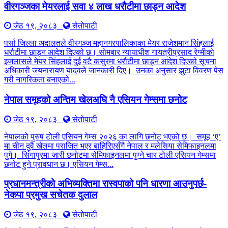
वीरगञ्जका मेयरलाई सवा ४ लाख धरौटीमा छाड्न आदेश
जेठ १९, २०८३
सेतोपाटी
पर्सा जिल्ला अदालतले वीरगञ्ज महानगरपालिकाका मेयर राजेशमान सिंहलाई
धरौटीमा छाड्न आदेश दिएको छ। सोमबार न्यायाधीश गायत्रीप्रसाद रेग्मीको
इजलासले मेयर सिंहलाई दुई वटै कसुरमा धरौटीमा छाड्न आदेश दिएको सूचना
अधिकारी जयनारायण यादवले जानकारी दिए। उनका अनुसार झुटा विवरण पेस
गरी नागरिकता बनाएको...
नेपाल समूहको अन्तिम खेलअघि नै एसियन गेम्समा छनोट
जेठ १९, २०८३
सेतोपाटी
नेपालको पुरुष टोली एसियन गेम्स २०२६ का लागि छनोट भएको छ। समूह ‘ए’
मा चीन दुवै खेलमा पराजित भएर बाहिरिएसँगै नेपाल र मलेसिया सेमिफाइनलमा
पुगे। सिंगापुरमा जारी छनोटमा सेमिफाइनलमा पुग्ने चार टोली एसियन गेम्समा
छनोट हुने प्रावधान छ। एसियन गेम्स...
प्रधानमन्त्रीको अभिव्यक्तिमा रास्वपाको पनि धारणा आउनुपर्छ-
नेकपा प्रमुख सचेतक दुलाल
जेठ १९, २०८३
सेतोपाटी