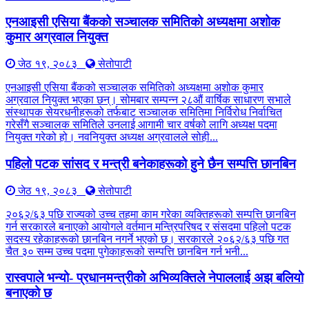
एनआइसी एसिया बैंकको सञ्चालक समितिको अध्यक्षमा अशोक
कुमार अग्रवाल नियुक्त
जेठ १९, २०८३
सेतोपाटी
एनआइसी एसिया बैंकको सञ्चालक समितिको अध्यक्षमा अशोक कुमार
अग्रवाल नियुक्त भएका छन्। सोमबार सम्पन्न २८औं वार्षिक साधारण सभाले
संस्थापक सेयरधनीहरूको तर्फबाट सञ्चालक समितिमा निर्विरोध निर्वाचित
गरेसँगै सञ्चालक समितिले उनलाई आगामी चार वर्षको लागि अध्यक्ष पदमा
नियुक्त गरेको हो। नवनियुक्त अध्यक्ष अग्रवालले सोही...
पहिलो पटक सांसद र मन्त्री बनेकाहरूको हुने छैन सम्पत्ति छानबिन
जेठ १९, २०८३
सेतोपाटी
२०६२/६३ पछि राज्यको उच्च तहमा काम गरेका व्यक्तिहरूको सम्पत्ति छानबिन
गर्न सरकारले बनाएको आयोगले वर्तमान मन्त्रिपरिषद र संसदमा पहिलो पटक
सदस्य रहेकाहरूको छानबिन नगर्ने भएको छ। सरकारले २०६२/६३ पछि गत
चैत ३० सम्म उच्च पदमा पुगेकाहरूको सम्पत्ति छानबिन गर्न भनी...
रास्वपाले भन्यो- प्रधानमन्त्रीको अभिव्यक्तिले नेपाललाई अझ बलियो
बनाएको छ