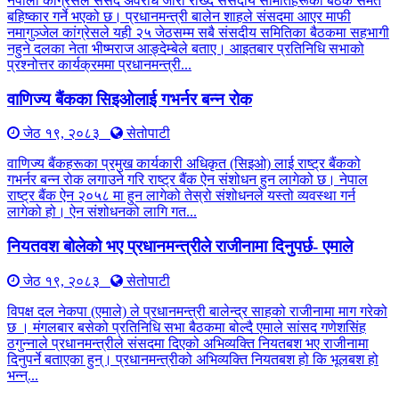
नेपाली कांग्रेसले संसद अवरोध जारी राख्दै संसदीय समितिहरूका बैठक समेत
बहिष्कार गर्ने भएको छ। प्रधानमन्त्री बालेन शाहले संसदमा आएर माफी
नमागुञ्जेल कांग्रेसले यही २५ जेठसम्म सबै संसदीय समितिका बैठकमा सहभागी
नहुने दलका नेता भीष्मराज आङ्देम्बेले बताए। आइतबार प्रतिनिधि सभाको
प्रश्नोत्तर कार्यक्रममा प्रधानमन्त्री...
वाणिज्य बैंकका सिइओलाई गभर्नर बन्न रोक
जेठ १९, २०८३
सेतोपाटी
वाणिज्य बैंकहरूका प्रमुख कार्यकारी अधिकृत (सिइओ) लाई राष्ट्र बैंकको
गभर्नर बन्न रोक लगाउने गरि राष्ट्र बैंक ऐन संशोधन हुन लागेको छ। नेपाल
राष्ट्र बैंक ऐन २०५८ मा हुन लागेको तेस्रो संशोधनले यस्तो व्यवस्था गर्न
लागेको हो। ऐन संशोधनको लागि गत...
नियतवश बोलेको भए प्रधानमन्त्रीले राजीनामा दिनुपर्छ- एमाले
जेठ १९, २०८३
सेतोपाटी
विपक्ष दल नेकपा (एमाले) ले प्रधानमन्त्री बालेन्द्र साहको राजीनामा माग गरेको
छ । मंगलबार बसेको प्रतिनिधि सभा बैठकमा बोल्दै एमाले सांसद गणेशसिंह
ठगुन्नाले प्रधानमन्त्रीले संसदमा दिएको अभिव्यक्ति नियतबश भए राजीनामा
दिनुपर्ने बताएका हुन्। प्रधानमन्त्रीको अभिव्यक्ति नियतबश हो कि भूलबश हो
भन्न्...