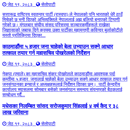
जेठ १९, २०८३
सेतोपाटी
सत्तारूढ राष्ट्रिय स्वतन्त्र पार्टी (रास्वपा) ले नेपालको पनि भारतको धेरै ठाउँ
मिचेको छ भनी दिएको अभिव्यक्तिले नेपाललाई अझ बलियो बनाएको टिप्पणी
गरेको छ। मंगलबार संघीय संसद परिसरमा सञ्चारकर्मीहरूले राखेका
जिज्ञासाको जबाफ दिने क्रममा उक्त पार्टीका महामन्त्री कविन्द्र बुर्लाकोटीले
यस्तो प्रतिक्रिया दिएका...
काठमाडौंमा ५ हजार जना चाहेको बेला उभ्याउन सक्ने आधार
तत्काल तयार गर्न महासचिव पोखरेलको निर्देशन
जेठ १९, २०८३
सेतोपाटी
नेकपा (एमाले) का महासचिव शंकर पोखरेलले काठमाडौंमा आवश्यक पर्दा
कम्तीमा ५ हजार जनालाई चाहेको बेला उभ्याउन सक्ने आधार तत्काल तयार गर्न
जनसंगठनका इन्चार्ज र अध्यक्षहरूलाई निर्देशन दिएका छन्। पार्टी केन्द्रीय
कार्यालय च्यासलमा सोमबार बसेको जनसंगठन समन्वय संयन्त्रको बैठकलाई
सम्बोधन गर्दै...
मधेसका निलम्बित सांसद सरोजकुमार सिंहलाई ४ वर्ष कैद र ३८
लाख जरिवाना
जेठ १९, २०८३
सेतोपाटी