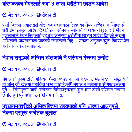
वीरगञ्जका मेयरलाई सवा ४ लाख धरौटीमा छाड्न आदेश
जेठ १९, २०८३
सेतोपाटी
पर्सा जिल्ला अदालतले वीरगञ्ज महानगरपालिकाका मेयर राजेशमान सिंहलाई
धरौटीमा छाड्न आदेश दिएको छ। सोमबार न्यायाधीश गायत्रीप्रसाद रेग्मीको
इजलासले मेयर सिंहलाई दुई वटै कसुरमा धरौटीमा छाड्न आदेश दिएको सूचना
अधिकारी जयनारायण यादवले जानकारी दिए। उनका अनुसार झुटा विवरण पेस
गरी नागरिकता बनाएको...
नेपाल समूहको अन्तिम खेलअघि नै एसियन गेम्समा छनोट
जेठ १९, २०८३
सेतोपाटी
नेपालको पुरुष टोली एसियन गेम्स २०२६ का लागि छनोट भएको छ। समूह ‘ए’
मा चीन दुवै खेलमा पराजित भएर बाहिरिएसँगै नेपाल र मलेसिया सेमिफाइनलमा
पुगे। सिंगापुरमा जारी छनोटमा सेमिफाइनलमा पुग्ने चार टोली एसियन गेम्समा
छनोट हुने प्रावधान छ। एसियन गेम्स...
प्रधानमन्त्रीको अभिव्यक्तिमा रास्वपाको पनि धारणा आउनुपर्छ-
नेकपा प्रमुख सचेतक दुलाल
जेठ १९, २०८३
सेतोपाटी