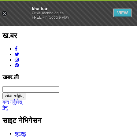
kha.bar
VIEW
Prixa Technologies
FREE - In Google Play
ख.बर
v1.0.0
खबर.ली
खोजी गर्नुहोस्
बन्द गर्नुहोस्
मेनु
साइट नेभिगेसन
गृहपृष्ठ