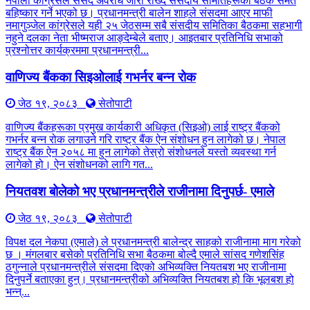
नेपाली कांग्रेसले संसद अवरोध जारी राख्दै संसदीय समितिहरूका बैठक समेत
बहिष्कार गर्ने भएको छ। प्रधानमन्त्री बालेन शाहले संसदमा आएर माफी
नमागुञ्जेल कांग्रेसले यही २५ जेठसम्म सबै संसदीय समितिका बैठकमा सहभागी
नहुने दलका नेता भीष्मराज आङ्देम्बेले बताए। आइतबार प्रतिनिधि सभाको
प्रश्नोत्तर कार्यक्रममा प्रधानमन्त्री...
वाणिज्य बैंकका सिइओलाई गभर्नर बन्न रोक
जेठ १९, २०८३
सेतोपाटी
वाणिज्य बैंकहरूका प्रमुख कार्यकारी अधिकृत (सिइओ) लाई राष्ट्र बैंकको
गभर्नर बन्न रोक लगाउने गरि राष्ट्र बैंक ऐन संशोधन हुन लागेको छ। नेपाल
राष्ट्र बैंक ऐन २०५८ मा हुन लागेको तेस्रो संशोधनले यस्तो व्यवस्था गर्न
लागेको हो। ऐन संशोधनको लागि गत...
नियतवश बोलेको भए प्रधानमन्त्रीले राजीनामा दिनुपर्छ- एमाले
जेठ १९, २०८३
सेतोपाटी
विपक्ष दल नेकपा (एमाले) ले प्रधानमन्त्री बालेन्द्र साहको राजीनामा माग गरेको
छ । मंगलबार बसेको प्रतिनिधि सभा बैठकमा बोल्दै एमाले सांसद गणेशसिंह
ठगुन्नाले प्रधानमन्त्रीले संसदमा दिएको अभिव्यक्ति नियतबश भए राजीनामा
दिनुपर्ने बताएका हुन्। प्रधानमन्त्रीको अभिव्यक्ति नियतबश हो कि भूलबश हो
भन्न्...