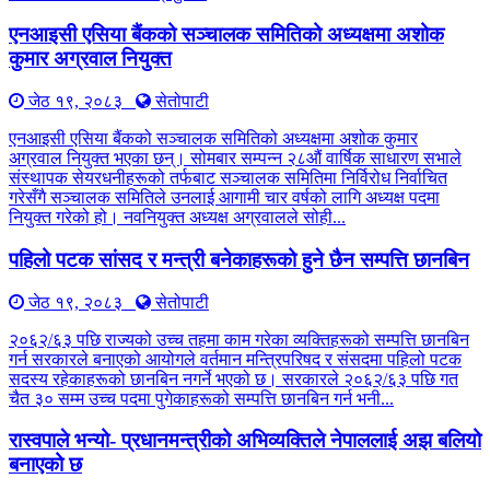
एनआइसी एसिया बैंकको सञ्चालक समितिको अध्यक्षमा अशोक
कुमार अग्रवाल नियुक्त
जेठ १९, २०८३
सेतोपाटी
एनआइसी एसिया बैंकको सञ्चालक समितिको अध्यक्षमा अशोक कुमार
अग्रवाल नियुक्त भएका छन्। सोमबार सम्पन्न २८औं वार्षिक साधारण सभाले
संस्थापक सेयरधनीहरूको तर्फबाट सञ्चालक समितिमा निर्विरोध निर्वाचित
गरेसँगै सञ्चालक समितिले उनलाई आगामी चार वर्षको लागि अध्यक्ष पदमा
नियुक्त गरेको हो। नवनियुक्त अध्यक्ष अग्रवालले सोही...
पहिलो पटक सांसद र मन्त्री बनेकाहरूको हुने छैन सम्पत्ति छानबिन
जेठ १९, २०८३
सेतोपाटी
२०६२/६३ पछि राज्यको उच्च तहमा काम गरेका व्यक्तिहरूको सम्पत्ति छानबिन
गर्न सरकारले बनाएको आयोगले वर्तमान मन्त्रिपरिषद र संसदमा पहिलो पटक
सदस्य रहेकाहरूको छानबिन नगर्ने भएको छ। सरकारले २०६२/६३ पछि गत
चैत ३० सम्म उच्च पदमा पुगेकाहरूको सम्पत्ति छानबिन गर्न भनी...
रास्वपाले भन्यो- प्रधानमन्त्रीको अभिव्यक्तिले नेपाललाई अझ बलियो
बनाएको छ