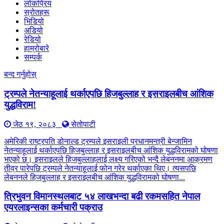
लोकप्रिय
स्रोतहरू
भिडियो
अडियो
रेडियो
हाम्रोबारे
सम्पर्क
बन्द गर्नुहोस्
ट्रम्पले नेतन्याहूलाई थर्काएपछि हिजबुल्लाह र इसराइलबीच आंशिक
युद्धविराम!
जेठ १९, २०८३
सेतोपाटी
अमेरिकी राष्ट्रपति डोनाल्ड ट्रम्पले इसराइली प्रधानमन्त्री बेन्जामिन
नेतन्याहूलाई थर्काएपछि हिजबुल्लाह र इसराइलबीच आंशिक युद्धविरामको घोषणा
भएको छ। इसराइलले हिजबुल्लाहलाई लक्ष्य गरिएको भन्दै लेबननमा आक्रमण
तीव्र पारेपछि ट्रम्पले नेतन्याहूलाई फोन गरेर थर्काएका थिए। त्यसपछि
लेबननले हिजबुल्लाह र इसराइलबीच आंशिक युद्धविरामको घोषणा...
त्रिभुवन विमानस्थलबाट ५४ लाखभन्दा बढी रकमसहित नेपाल
एयरलाइन्सका कर्मचारी पक्राउ