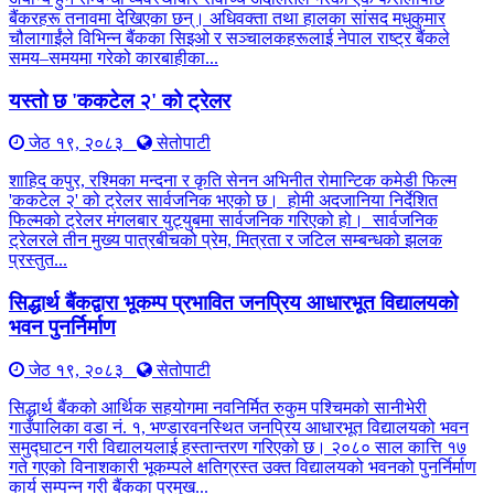
बैंकरहरू तनावमा देखिएका छन्। अधिवक्ता तथा हालका सांसद मधुकुमार
चौलागाईंले विभिन्न बैंकका सिइओ र सञ्चालकहरूलाई नेपाल राष्ट्र बैंकले
समय–समयमा गरेको कारबाहीका...
यस्तो छ 'ककटेल २' को ट्रेलर
जेठ १९, २०८३
सेतोपाटी
शाहिद कपुर, रश्मिका मन्दना र कृति सेनन अभिनीत रोमान्टिक कमेडी फिल्म
'ककटेल २' को ट्रेलर सार्वजनिक भएको छ। होमी अदजानिया निर्देशित
फिल्मको ट्रेलर मंगलबार युट्युबमा सार्वजनिक गरिएको हो। सार्वजनिक
ट्रेलरले तीन मुख्य पात्रबीचको प्रेम, मित्रता र जटिल सम्बन्धको झलक
प्रस्तुत...
सिद्धार्थ बैंकद्वारा भूकम्प प्रभावित जनप्रिय आधारभूत विद्यालयको
भवन पुनर्निर्माण
जेठ १९, २०८३
सेतोपाटी
सिद्धार्थ बैंकको आर्थिक सहयोगमा नवनिर्मित रुकुम पश्चिमको सानीभेरी
गाउँपालिका वडा नं. १, भण्डारवनस्थित जनप्रिय आधारभूत विद्यालयको भवन
समुद्घाटन गरी विद्यालयलाई हस्तान्तरण गरिएको छ। २०८० साल कात्ति १७
गते गएको विनाशकारी भूकम्पले क्षतिग्रस्त उक्त विद्यालयको भवनको पुनर्निर्माण
कार्य सम्पन्न गरी बैंकका प्रमुख...