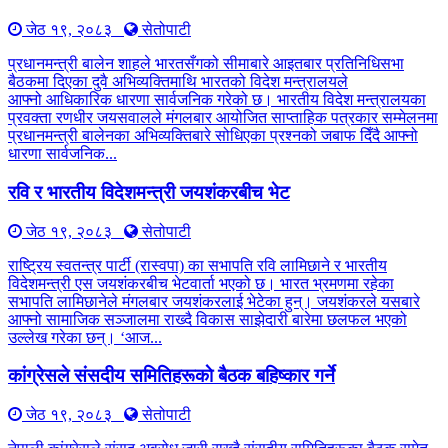
जेठ १९, २०८३
सेतोपाटी
प्रधानमन्त्री बालेन शाहले भारतसँगको सीमाबारे आइतबार प्रतिनिधिसभा
बैठकमा दिएका दुवै अभिव्यक्तिमाथि भारतको विदेश मन्त्रालयले
आफ्नो आधिकारिक धारणा सार्वजनिक गरेको छ। भारतीय विदेश मन्त्रालयका
प्रवक्ता रणधीर जयसवालले मंगलबार आयोजित साप्ताहिक पत्रकार सम्मेलनमा
प्रधानमन्त्री बालेनका अभिव्यक्तिबारे सोधिएका प्रश्नको जबाफ दिँदै आफ्नो
धारणा सार्वजनिक...
रवि र भारतीय विदेशमन्त्री जयशंकरबीच भेट
जेठ १९, २०८३
सेतोपाटी
राष्ट्रिय स्वतन्त्र पार्टी (रास्वपा) का सभापति रवि लामिछाने र भारतीय
विदेशमन्त्री एस जयशंकरबीच भेटवार्ता भएको छ। भारत भ्रमणमा रहेका
सभापति लामिछानेले मंगलबार जयशंकरलाई भेटेका हुन्। जयशंकरले यसबारे
आफ्नो सामाजिक सञ्जालमा राख्दै विकास साझेदारी बारेमा छलफल भएको
उल्लेख गरेका छन्। ‘आज...
कांग्रेसले संसदीय समितिहरूकाे बैठक बहिष्कार गर्ने
जेठ १९, २०८३
सेतोपाटी