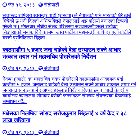
जेठ १९, २०८३
सेतोपाटी
सत्तारूढ राष्ट्रिय स्वतन्त्र पार्टी (रास्वपा) ले नेपालको पनि भारतको धेरै ठाउँ
मिचेको छ भनी दिएको अभिव्यक्तिले नेपाललाई अझ बलियो बनाएको टिप्पणी
गरेको छ। मंगलबार संघीय संसद परिसरमा सञ्चारकर्मीहरूले राखेका
जिज्ञासाको जबाफ दिने क्रममा उक्त पार्टीका महामन्त्री कविन्द्र बुर्लाकोटीले
यस्तो प्रतिक्रिया दिएका...
काठमाडौंमा ५ हजार जना चाहेको बेला उभ्याउन सक्ने आधार
तत्काल तयार गर्न महासचिव पोखरेलको निर्देशन
जेठ १९, २०८३
सेतोपाटी
नेकपा (एमाले) का महासचिव शंकर पोखरेलले काठमाडौंमा आवश्यक पर्दा
कम्तीमा ५ हजार जनालाई चाहेको बेला उभ्याउन सक्ने आधार तत्काल तयार गर्न
जनसंगठनका इन्चार्ज र अध्यक्षहरूलाई निर्देशन दिएका छन्। पार्टी केन्द्रीय
कार्यालय च्यासलमा सोमबार बसेको जनसंगठन समन्वय संयन्त्रको बैठकलाई
सम्बोधन गर्दै...
मधेसका निलम्बित सांसद सरोजकुमार सिंहलाई ४ वर्ष कैद र ३८
लाख जरिवाना
जेठ १९, २०८३
सेतोपाटी