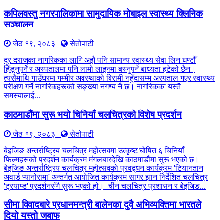
कपिलवस्तु नगरपालिकामा सामुदायिक मोबाइल स्वास्थ्य क्लिनिक
सञ्चालन
जेठ १९, २०८३
सेतोपाटी
दूर दराजका नागरिकका लागि अझै पनि सामान्य स्वास्थ्य सेवा लिन घण्टौँ
हिँड्नुपर्ने र अस्पतालमा पनि लामो लाइनमा बस्नुपर्ने बाध्यता हटेको छैन।
त्यसैमाथि गाउँघरमा गम्भीर अवस्थाको बिरामी नहुँदासम्म अस्पताल गएर स्वास्थ्य
परीक्षण गर्ने नागरिकहरूको सङ्ख्या नगण्य नै छ। नागरिकका यस्तै
समस्यालाई...
काठमाडौंमा सुरू भयो चिनियाँ चलचित्रको विशेष प्रदर्शन
जेठ १९, २०८३
सेतोपाटी
बेइजिङ अन्तर्राष्ट्रिय चलचित्र महोत्सवमा उत्कृष्ट घोषित ६ चिनियाँ
फिल्महरूको प्रदर्शन कार्यक्रम मंगलबारदेखि काठमाडौंमा सुरू भएको छ।
बेइजिङ अन्तर्राष्ट्रिय चलचित्र महोत्सवको प्रवद्र्धन कार्यक्रम 'टियानतान
अवार्ड प्यानोरामा' अन्तर्गत आयोजित कार्यक्रम सागर झान निर्देशित चलचित्र
'ट्रयाप्ड' प्रदर्शनसँगै सुरू भएको हो। चीन चलचित्र प्रशासन र बेइजिङ...
सीमा विवादबारे प्रधानमन्त्री बालेनका दुवै अभिव्यक्तिमा भारतले
दियो यस्तो जबाफ