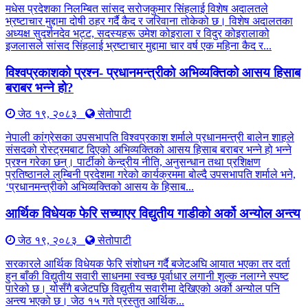
मधेस प्रदेशका निलम्बित सांसद सरोजकुमार सिंहलाई विशेष अदालतले
भ्रष्टाचार मुद्दामा दोषी ठहर गर्दै कैद र जरिवाना तोकेको छ। विशेष अदालतका
अध्यक्ष सुदर्शनदेव भट्ट, सदस्यहरू उमेश कोइराला र विदुर कोइरालाको
इजलासले सांसद सिंहलाई भ्रष्टाचार मुद्दामा चार वर्ष एक महिना कैद र...
विश्वप्रकाशको प्रश्न- प्रधानमन्त्रीको अभिव्यक्तिको आसय हिसाब
बराबर भन्ने हो?
जेठ १९, २०८३
सेतोपाटी
नेपाली कांग्रेसका उपसभापति विश्वप्रकाश शर्माले प्रधानमन्त्री बालेन शाहले
संसदको रोस्ट्रमबाट दिएको अभिव्यक्तिको आसय हिसाब बराबर भन्ने हो भन्ने
प्रश्न गरेका छन्। पार्टीको केन्द्रीय नीति, अनुसन्धान तथा प्रशिक्षण
प्रतिष्ठानले लुम्बिनी प्रदेशमा गरेको कार्यक्रममा बोल्दै उपसभापति शर्माले भने,
‘प्रधानमन्त्रीको अभिव्यक्तिको आसय के हिसाब...
आर्थिक विधेयक फेरि सच्याएर विद्युतीय गाडीको अर्को अन्योल अन्त्य
जेठ १९, २०८३
सेतोपाटी
सरकारले आर्थिक विधेयक फेरि संशोधन गर्दै बजेटअघि आयात भएका तर दर्ता
हुन बाँकी विद्युतीय सवारी साधनमा स्वच्छ पूर्वाधार लगानी शुल्क नलाग्ने स्पष्ट
पारेको छ। योसँगै बजेटपछि विद्युतीय सवारीमा देखिएको अर्को अन्योल पनि
अन्त्य भएको छ। जेठ १५ गते प्रस्तुत आर्थिक...