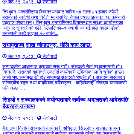
जेठ १९, २०८३
सेतोपाटी
त्रिभुवन अन्तर्राष्ट्रिय विमानस्थलबाट करिब ५४ लाख ७१ हजार रुपैयाँ
बराबरको स्वदेशी तथा विदेशी मुद्रासहित नेपाल एयरलाइन्सका एक कर्मचारी
पक्राउ परेका छन्। त्रिभुवन अन्तर्राष्ट्रिय विमानस्थल सुरक्षा कार्यालयका
अनुसार सुनसरीको गढी गाउँपालिका–१ स्थायी घर भई हाल काठमाडौंको
बनस्थली बस्दै आएका ५० वर्षीय...
सभामुखज्यू साख जोगाउनुस्, भोलि काम लाग्छ!
जेठ १९, २०८३
सेतोपाटी
सम्पादकीय आधारभूत कुराबाट सुरू गरौं। संसदको नेता प्रधानमन्त्री हो।
किनभने, संसदको बहुमतले उनलाई कार्यकारी भूमिकाका लागि चुनेको हुन्छ।
त्यसो भए, सभामुख को हो? सभामुख संसदको 'रेफ्री' हो। संसदमा सरकार र
सांसदबीच बहस तथा वादविवाद चलिरहन्छ। कहिलेकाहीँ संसदमा घम्साघम्सी
पनि चल्छ।...
सिइओ र सञ्चालकको अयोग्यताबारे सर्वोच्च अदालतको आदेशपछि
बैंकरहरू तनावमा
जेठ १९, २०८३
सेतोपाटी
बैंक तथा वित्तीय संस्थाको कार्यकारी अधिकृत (सिइओ) र सञ्चालक बन्न
अयोग्य हुने सम्बन्धी व्यवस्थाबारे सर्वोच्च अदालतले गरेको एक फैसलापछि