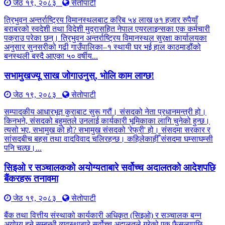
जेठ १९, २०८३
सेतोपाटी
त्रिभुवन अन्तर्राष्ट्रिय विमानस्थलबाट करिब ५४ लाख ७१ हजार रुपैयाँ
बराबरको स्वदेशी तथा विदेशी मुद्रासहित नेपाल एयरलाइन्सका एक कर्मचारी
पक्राउ परेका छन्। त्रिभुवन अन्तर्राष्ट्रिय विमानस्थल सुरक्षा कार्यालयका
अनुसार सुनसरीको गढी गाउँपालिका–१ स्थायी घर भई हाल काठमाडौंको
बनस्थली बस्दै आएका ५० वर्षीय...
सभामुखज्यू साख जोगाउनुस्, भोलि काम लाग्छ!
जेठ १९, २०८३
सेतोपाटी
सम्पादकीय आधारभूत कुराबाट सुरू गरौं। संसदको नेता प्रधानमन्त्री हो।
किनभने, संसदको बहुमतले उनलाई कार्यकारी भूमिकाका लागि चुनेको हुन्छ।
त्यसो भए, सभामुख को हो? सभामुख संसदको 'रेफ्री' हो। संसदमा सरकार र
सांसदबीच बहस तथा वादविवाद चलिरहन्छ। कहिलेकाहीँ संसदमा घम्साघम्सी
पनि चल्छ।...
सिइओ र सञ्चालकको अयोग्यताबारे सर्वोच्च अदालतको आदेशपछि
बैंकरहरू तनावमा
जेठ १९, २०८३
सेतोपाटी
बैंक तथा वित्तीय संस्थाको कार्यकारी अधिकृत (सिइओ) र सञ्चालक बन्न
अयोग्य हुने सम्बन्धी व्यवस्थाबारे सर्वोच्च अदालतले गरेको एक फैसलापछि