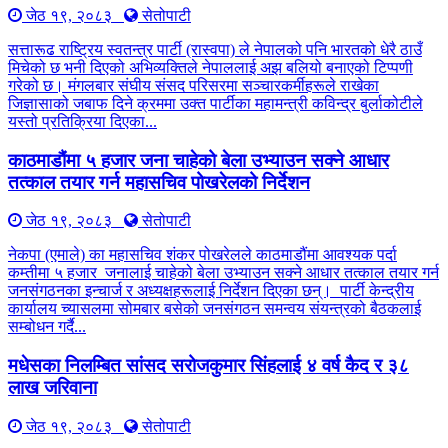
जेठ १९, २०८३
सेतोपाटी
सत्तारूढ राष्ट्रिय स्वतन्त्र पार्टी (रास्वपा) ले नेपालको पनि भारतको धेरै ठाउँ
मिचेको छ भनी दिएको अभिव्यक्तिले नेपाललाई अझ बलियो बनाएको टिप्पणी
गरेको छ। मंगलबार संघीय संसद परिसरमा सञ्चारकर्मीहरूले राखेका
जिज्ञासाको जबाफ दिने क्रममा उक्त पार्टीका महामन्त्री कविन्द्र बुर्लाकोटीले
यस्तो प्रतिक्रिया दिएका...
काठमाडौंमा ५ हजार जना चाहेको बेला उभ्याउन सक्ने आधार
तत्काल तयार गर्न महासचिव पोखरेलको निर्देशन
जेठ १९, २०८३
सेतोपाटी
नेकपा (एमाले) का महासचिव शंकर पोखरेलले काठमाडौंमा आवश्यक पर्दा
कम्तीमा ५ हजार जनालाई चाहेको बेला उभ्याउन सक्ने आधार तत्काल तयार गर्न
जनसंगठनका इन्चार्ज र अध्यक्षहरूलाई निर्देशन दिएका छन्। पार्टी केन्द्रीय
कार्यालय च्यासलमा सोमबार बसेको जनसंगठन समन्वय संयन्त्रको बैठकलाई
सम्बोधन गर्दै...
मधेसका निलम्बित सांसद सरोजकुमार सिंहलाई ४ वर्ष कैद र ३८
लाख जरिवाना
जेठ १९, २०८३
सेतोपाटी