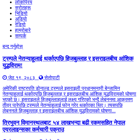
लोकप्रिय
स्रोतहरू
भिडियो
अडियो
रेडियो
हाम्रोबारे
सम्पर्क
बन्द गर्नुहोस्
ट्रम्पले नेतन्याहूलाई थर्काएपछि हिजबुल्लाह र इसराइलबीच आंशिक
युद्धविराम!
जेठ १९, २०८३
सेतोपाटी
अमेरिकी राष्ट्रपति डोनाल्ड ट्रम्पले इसराइली प्रधानमन्त्री बेन्जामिन
नेतन्याहूलाई थर्काएपछि हिजबुल्लाह र इसराइलबीच आंशिक युद्धविरामको घोषणा
भएको छ। इसराइलले हिजबुल्लाहलाई लक्ष्य गरिएको भन्दै लेबननमा आक्रमण
तीव्र पारेपछि ट्रम्पले नेतन्याहूलाई फोन गरेर थर्काएका थिए। त्यसपछि
लेबननले हिजबुल्लाह र इसराइलबीच आंशिक युद्धविरामको घोषणा...
त्रिभुवन विमानस्थलबाट ५४ लाखभन्दा बढी रकमसहित नेपाल
एयरलाइन्सका कर्मचारी पक्राउ