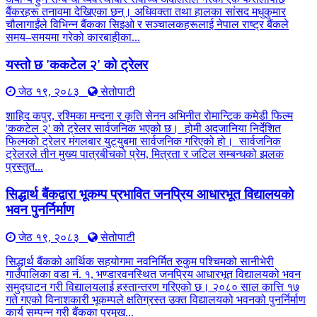
बैंकरहरू तनावमा देखिएका छन्। अधिवक्ता तथा हालका सांसद मधुकुमार
चौलागाईंले विभिन्न बैंकका सिइओ र सञ्चालकहरूलाई नेपाल राष्ट्र बैंकले
समय–समयमा गरेको कारबाहीका...
यस्तो छ 'ककटेल २' को ट्रेलर
जेठ १९, २०८३
सेतोपाटी
शाहिद कपुर, रश्मिका मन्दना र कृति सेनन अभिनीत रोमान्टिक कमेडी फिल्म
'ककटेल २' को ट्रेलर सार्वजनिक भएको छ। होमी अदजानिया निर्देशित
फिल्मको ट्रेलर मंगलबार युट्युबमा सार्वजनिक गरिएको हो। सार्वजनिक
ट्रेलरले तीन मुख्य पात्रबीचको प्रेम, मित्रता र जटिल सम्बन्धको झलक
प्रस्तुत...
सिद्धार्थ बैंकद्वारा भूकम्प प्रभावित जनप्रिय आधारभूत विद्यालयको
भवन पुनर्निर्माण
जेठ १९, २०८३
सेतोपाटी
सिद्धार्थ बैंकको आर्थिक सहयोगमा नवनिर्मित रुकुम पश्चिमको सानीभेरी
गाउँपालिका वडा नं. १, भण्डारवनस्थित जनप्रिय आधारभूत विद्यालयको भवन
समुद्घाटन गरी विद्यालयलाई हस्तान्तरण गरिएको छ। २०८० साल कात्ति १७
गते गएको विनाशकारी भूकम्पले क्षतिग्रस्त उक्त विद्यालयको भवनको पुनर्निर्माण
कार्य सम्पन्न गरी बैंकका प्रमुख...