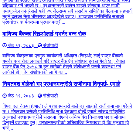
नेपाली कांग्रेसले संसद अवरोध जारी राख्दै संसदीय समितिहरूका बैठक समेत
बहिष्कार गर्ने भएको छ। प्रधानमन्त्री बालेन शाहले संसदमा आएर माफी
नमागुञ्जेल कांग्रेसले यही २५ जेठसम्म सबै संसदीय समितिका बैठकमा सहभागी
नहुने दलका नेता भीष्मराज आङ्देम्बेले बताए। आइतबार प्रतिनिधि सभाको
प्रश्नोत्तर कार्यक्रममा प्रधानमन्त्री...
वाणिज्य बैंकका सिइओलाई गभर्नर बन्न रोक
जेठ १९, २०८३
सेतोपाटी
वाणिज्य बैंकहरूका प्रमुख कार्यकारी अधिकृत (सिइओ) लाई राष्ट्र बैंकको
गभर्नर बन्न रोक लगाउने गरि राष्ट्र बैंक ऐन संशोधन हुन लागेको छ। नेपाल
राष्ट्र बैंक ऐन २०५८ मा हुन लागेको तेस्रो संशोधनले यस्तो व्यवस्था गर्न
लागेको हो। ऐन संशोधनको लागि गत...
नियतवश बोलेको भए प्रधानमन्त्रीले राजीनामा दिनुपर्छ- एमाले
जेठ १९, २०८३
सेतोपाटी
विपक्ष दल नेकपा (एमाले) ले प्रधानमन्त्री बालेन्द्र साहको राजीनामा माग गरेको
छ । मंगलबार बसेको प्रतिनिधि सभा बैठकमा बोल्दै एमाले सांसद गणेशसिंह
ठगुन्नाले प्रधानमन्त्रीले संसदमा दिएको अभिव्यक्ति नियतबश भए राजीनामा
दिनुपर्ने बताएका हुन्। प्रधानमन्त्रीको अभिव्यक्ति नियतबश हो कि भूलबश हो
भन्न्...