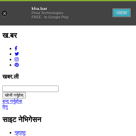
kha.bar
VIEW
Prixa Technologies
FREE - In Google Play
ख.बर
v1.0.0
खबर.ली
खोजी गर्नुहोस्
बन्द गर्नुहोस्
मेनु
साइट नेभिगेसन
गृहपृष्ठ