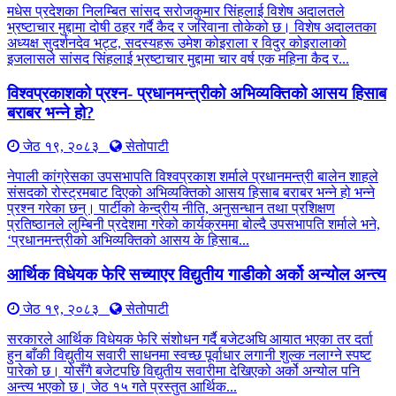
मधेस प्रदेशका निलम्बित सांसद सरोजकुमार सिंहलाई विशेष अदालतले
भ्रष्टाचार मुद्दामा दोषी ठहर गर्दै कैद र जरिवाना तोकेको छ। विशेष अदालतका
अध्यक्ष सुदर्शनदेव भट्ट, सदस्यहरू उमेश कोइराला र विदुर कोइरालाको
इजलासले सांसद सिंहलाई भ्रष्टाचार मुद्दामा चार वर्ष एक महिना कैद र...
विश्वप्रकाशको प्रश्न- प्रधानमन्त्रीको अभिव्यक्तिको आसय हिसाब
बराबर भन्ने हो?
जेठ १९, २०८३
सेतोपाटी
नेपाली कांग्रेसका उपसभापति विश्वप्रकाश शर्माले प्रधानमन्त्री बालेन शाहले
संसदको रोस्ट्रमबाट दिएको अभिव्यक्तिको आसय हिसाब बराबर भन्ने हो भन्ने
प्रश्न गरेका छन्। पार्टीको केन्द्रीय नीति, अनुसन्धान तथा प्रशिक्षण
प्रतिष्ठानले लुम्बिनी प्रदेशमा गरेको कार्यक्रममा बोल्दै उपसभापति शर्माले भने,
‘प्रधानमन्त्रीको अभिव्यक्तिको आसय के हिसाब...
आर्थिक विधेयक फेरि सच्याएर विद्युतीय गाडीको अर्को अन्योल अन्त्य
जेठ १९, २०८३
सेतोपाटी
सरकारले आर्थिक विधेयक फेरि संशोधन गर्दै बजेटअघि आयात भएका तर दर्ता
हुन बाँकी विद्युतीय सवारी साधनमा स्वच्छ पूर्वाधार लगानी शुल्क नलाग्ने स्पष्ट
पारेको छ। योसँगै बजेटपछि विद्युतीय सवारीमा देखिएको अर्को अन्योल पनि
अन्त्य भएको छ। जेठ १५ गते प्रस्तुत आर्थिक...