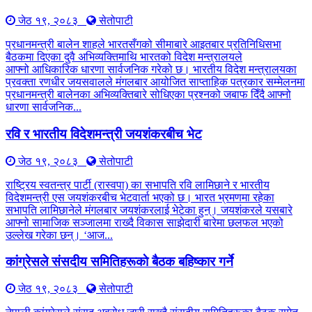
जेठ १९, २०८३
सेतोपाटी
प्रधानमन्त्री बालेन शाहले भारतसँगको सीमाबारे आइतबार प्रतिनिधिसभा
बैठकमा दिएका दुवै अभिव्यक्तिमाथि भारतको विदेश मन्त्रालयले
आफ्नो आधिकारिक धारणा सार्वजनिक गरेको छ। भारतीय विदेश मन्त्रालयका
प्रवक्ता रणधीर जयसवालले मंगलबार आयोजित साप्ताहिक पत्रकार सम्मेलनमा
प्रधानमन्त्री बालेनका अभिव्यक्तिबारे सोधिएका प्रश्नको जबाफ दिँदै आफ्नो
धारणा सार्वजनिक...
रवि र भारतीय विदेशमन्त्री जयशंकरबीच भेट
जेठ १९, २०८३
सेतोपाटी
राष्ट्रिय स्वतन्त्र पार्टी (रास्वपा) का सभापति रवि लामिछाने र भारतीय
विदेशमन्त्री एस जयशंकरबीच भेटवार्ता भएको छ। भारत भ्रमणमा रहेका
सभापति लामिछानेले मंगलबार जयशंकरलाई भेटेका हुन्। जयशंकरले यसबारे
आफ्नो सामाजिक सञ्जालमा राख्दै विकास साझेदारी बारेमा छलफल भएको
उल्लेख गरेका छन्। ‘आज...
कांग्रेसले संसदीय समितिहरूकाे बैठक बहिष्कार गर्ने
जेठ १९, २०८३
सेतोपाटी