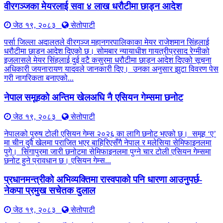
वीरगञ्जका मेयरलाई सवा ४ लाख धरौटीमा छाड्न आदेश
जेठ १९, २०८३
सेतोपाटी
पर्सा जिल्ला अदालतले वीरगञ्ज महानगरपालिकाका मेयर राजेशमान सिंहलाई
धरौटीमा छाड्न आदेश दिएको छ। सोमबार न्यायाधीश गायत्रीप्रसाद रेग्मीको
इजलासले मेयर सिंहलाई दुई वटै कसुरमा धरौटीमा छाड्न आदेश दिएको सूचना
अधिकारी जयनारायण यादवले जानकारी दिए। उनका अनुसार झुटा विवरण पेस
गरी नागरिकता बनाएको...
नेपाल समूहको अन्तिम खेलअघि नै एसियन गेम्समा छनोट
जेठ १९, २०८३
सेतोपाटी
नेपालको पुरुष टोली एसियन गेम्स २०२६ का लागि छनोट भएको छ। समूह ‘ए’
मा चीन दुवै खेलमा पराजित भएर बाहिरिएसँगै नेपाल र मलेसिया सेमिफाइनलमा
पुगे। सिंगापुरमा जारी छनोटमा सेमिफाइनलमा पुग्ने चार टोली एसियन गेम्समा
छनोट हुने प्रावधान छ। एसियन गेम्स...
प्रधानमन्त्रीको अभिव्यक्तिमा रास्वपाको पनि धारणा आउनुपर्छ-
नेकपा प्रमुख सचेतक दुलाल
जेठ १९, २०८३
सेतोपाटी