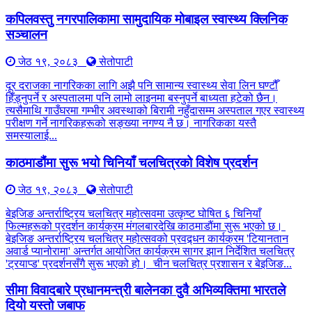
कपिलवस्तु नगरपालिकामा सामुदायिक मोबाइल स्वास्थ्य क्लिनिक
सञ्चालन
जेठ १९, २०८३
सेतोपाटी
दूर दराजका नागरिकका लागि अझै पनि सामान्य स्वास्थ्य सेवा लिन घण्टौँ
हिँड्नुपर्ने र अस्पतालमा पनि लामो लाइनमा बस्नुपर्ने बाध्यता हटेको छैन।
त्यसैमाथि गाउँघरमा गम्भीर अवस्थाको बिरामी नहुँदासम्म अस्पताल गएर स्वास्थ्य
परीक्षण गर्ने नागरिकहरूको सङ्ख्या नगण्य नै छ। नागरिकका यस्तै
समस्यालाई...
काठमाडौंमा सुरू भयो चिनियाँ चलचित्रको विशेष प्रदर्शन
जेठ १९, २०८३
सेतोपाटी
बेइजिङ अन्तर्राष्ट्रिय चलचित्र महोत्सवमा उत्कृष्ट घोषित ६ चिनियाँ
फिल्महरूको प्रदर्शन कार्यक्रम मंगलबारदेखि काठमाडौंमा सुरू भएको छ।
बेइजिङ अन्तर्राष्ट्रिय चलचित्र महोत्सवको प्रवद्र्धन कार्यक्रम 'टियानतान
अवार्ड प्यानोरामा' अन्तर्गत आयोजित कार्यक्रम सागर झान निर्देशित चलचित्र
'ट्रयाप्ड' प्रदर्शनसँगै सुरू भएको हो। चीन चलचित्र प्रशासन र बेइजिङ...
सीमा विवादबारे प्रधानमन्त्री बालेनका दुवै अभिव्यक्तिमा भारतले
दियो यस्तो जबाफ