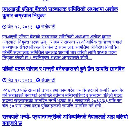
एनआइसी एसिया बैंकको सञ्चालक समितिको अध्यक्षमा अशोक
कुमार अग्रवाल नियुक्त
जेठ १९, २०८३
सेतोपाटी
एनआइसी एसिया बैंकको सञ्चालक समितिको अध्यक्षमा अशोक कुमार
अग्रवाल नियुक्त भएका छन्। सोमबार सम्पन्न २८औं वार्षिक साधारण सभाले
संस्थापक सेयरधनीहरूको तर्फबाट सञ्चालक समितिमा निर्विरोध निर्वाचित
गरेसँगै सञ्चालक समितिले उनलाई आगामी चार वर्षको लागि अध्यक्ष पदमा
नियुक्त गरेको हो। नवनियुक्त अध्यक्ष अग्रवालले सोही...
पहिलो पटक सांसद र मन्त्री बनेकाहरूको हुने छैन सम्पत्ति छानबिन
जेठ १९, २०८३
सेतोपाटी
२०६२/६३ पछि राज्यको उच्च तहमा काम गरेका व्यक्तिहरूको सम्पत्ति छानबिन
गर्न सरकारले बनाएको आयोगले वर्तमान मन्त्रिपरिषद र संसदमा पहिलो पटक
सदस्य रहेकाहरूको छानबिन नगर्ने भएको छ। सरकारले २०६२/६३ पछि गत
चैत ३० सम्म उच्च पदमा पुगेकाहरूको सम्पत्ति छानबिन गर्न भनी...
रास्वपाले भन्यो- प्रधानमन्त्रीको अभिव्यक्तिले नेपाललाई अझ बलियो
बनाएको छ