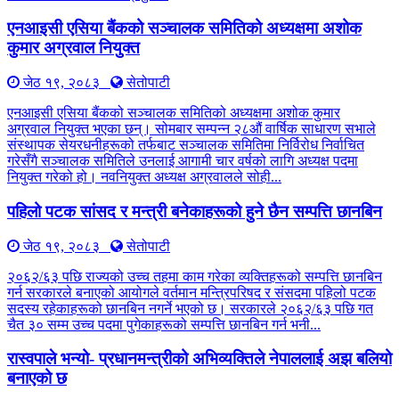
एनआइसी एसिया बैंकको सञ्चालक समितिको अध्यक्षमा अशोक
कुमार अग्रवाल नियुक्त
जेठ १९, २०८३
सेतोपाटी
एनआइसी एसिया बैंकको सञ्चालक समितिको अध्यक्षमा अशोक कुमार
अग्रवाल नियुक्त भएका छन्। सोमबार सम्पन्न २८औं वार्षिक साधारण सभाले
संस्थापक सेयरधनीहरूको तर्फबाट सञ्चालक समितिमा निर्विरोध निर्वाचित
गरेसँगै सञ्चालक समितिले उनलाई आगामी चार वर्षको लागि अध्यक्ष पदमा
नियुक्त गरेको हो। नवनियुक्त अध्यक्ष अग्रवालले सोही...
पहिलो पटक सांसद र मन्त्री बनेकाहरूको हुने छैन सम्पत्ति छानबिन
जेठ १९, २०८३
सेतोपाटी
२०६२/६३ पछि राज्यको उच्च तहमा काम गरेका व्यक्तिहरूको सम्पत्ति छानबिन
गर्न सरकारले बनाएको आयोगले वर्तमान मन्त्रिपरिषद र संसदमा पहिलो पटक
सदस्य रहेकाहरूको छानबिन नगर्ने भएको छ। सरकारले २०६२/६३ पछि गत
चैत ३० सम्म उच्च पदमा पुगेकाहरूको सम्पत्ति छानबिन गर्न भनी...
रास्वपाले भन्यो- प्रधानमन्त्रीको अभिव्यक्तिले नेपाललाई अझ बलियो
बनाएको छ