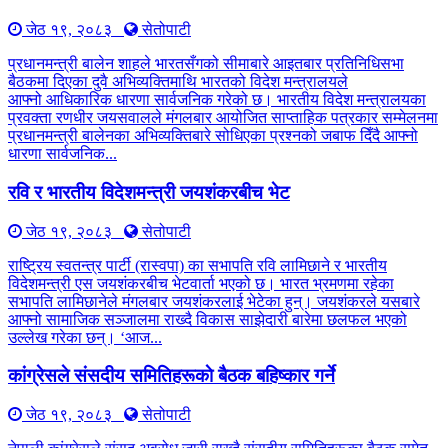
जेठ १९, २०८३
सेतोपाटी
प्रधानमन्त्री बालेन शाहले भारतसँगको सीमाबारे आइतबार प्रतिनिधिसभा
बैठकमा दिएका दुवै अभिव्यक्तिमाथि भारतको विदेश मन्त्रालयले
आफ्नो आधिकारिक धारणा सार्वजनिक गरेको छ। भारतीय विदेश मन्त्रालयका
प्रवक्ता रणधीर जयसवालले मंगलबार आयोजित साप्ताहिक पत्रकार सम्मेलनमा
प्रधानमन्त्री बालेनका अभिव्यक्तिबारे सोधिएका प्रश्नको जबाफ दिँदै आफ्नो
धारणा सार्वजनिक...
रवि र भारतीय विदेशमन्त्री जयशंकरबीच भेट
जेठ १९, २०८३
सेतोपाटी
राष्ट्रिय स्वतन्त्र पार्टी (रास्वपा) का सभापति रवि लामिछाने र भारतीय
विदेशमन्त्री एस जयशंकरबीच भेटवार्ता भएको छ। भारत भ्रमणमा रहेका
सभापति लामिछानेले मंगलबार जयशंकरलाई भेटेका हुन्। जयशंकरले यसबारे
आफ्नो सामाजिक सञ्जालमा राख्दै विकास साझेदारी बारेमा छलफल भएको
उल्लेख गरेका छन्। ‘आज...
कांग्रेसले संसदीय समितिहरूकाे बैठक बहिष्कार गर्ने
जेठ १९, २०८३
सेतोपाटी