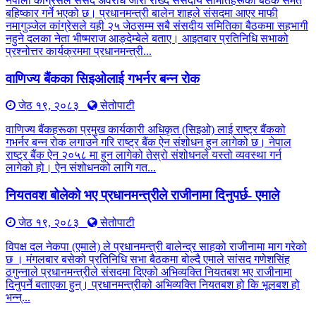
नेपाली कांग्रेसले संसद अवरोध जारी राख्दै संसदीय समितिहरूका बैठक समेत
बहिष्कार गर्ने भएको छ। प्रधानमन्त्री बालेन शाहले संसदमा आएर माफी
नमागुञ्जेल कांग्रेसले यही २५ जेठसम्म सबै संसदीय समितिका बैठकमा सहभागी
नहुने दलका नेता भीष्मराज आङ्देम्बेले बताए। आइतबार प्रतिनिधि सभाको
प्रश्नोत्तर कार्यक्रममा प्रधानमन्त्री...
वाणिज्य बैंकका सिइओलाई गभर्नर बन्न रोक
जेठ १९, २०८३
सेतोपाटी
वाणिज्य बैंकहरूका प्रमुख कार्यकारी अधिकृत (सिइओ) लाई राष्ट्र बैंकको
गभर्नर बन्न रोक लगाउने गरि राष्ट्र बैंक ऐन संशोधन हुन लागेको छ। नेपाल
राष्ट्र बैंक ऐन २०५८ मा हुन लागेको तेस्रो संशोधनले यस्तो व्यवस्था गर्न
लागेको हो। ऐन संशोधनको लागि गत...
नियतवश बोलेको भए प्रधानमन्त्रीले राजीनामा दिनुपर्छ- एमाले
जेठ १९, २०८३
सेतोपाटी
विपक्ष दल नेकपा (एमाले) ले प्रधानमन्त्री बालेन्द्र साहको राजीनामा माग गरेको
छ । मंगलबार बसेको प्रतिनिधि सभा बैठकमा बोल्दै एमाले सांसद गणेशसिंह
ठगुन्नाले प्रधानमन्त्रीले संसदमा दिएको अभिव्यक्ति नियतबश भए राजीनामा
दिनुपर्ने बताएका हुन्। प्रधानमन्त्रीको अभिव्यक्ति नियतबश हो कि भूलबश हो
भन्न्...