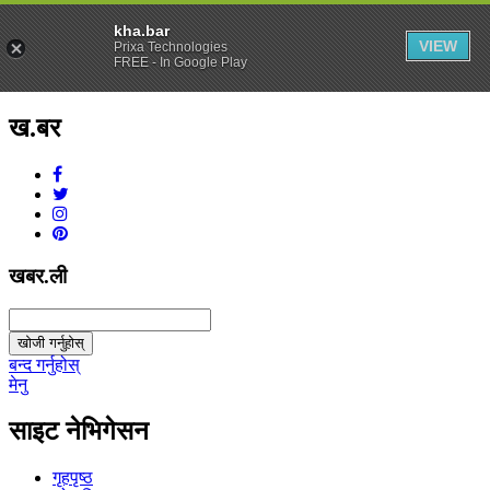
kha.bar
VIEW
Prixa Technologies
FREE - In Google Play
ख.बर
v1.0.0
खबर.ली
खोजी गर्नुहोस्
बन्द गर्नुहोस्
मेनु
साइट नेभिगेसन
गृहपृष्ठ