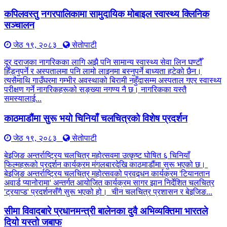
कपिलवस्तु नगरपालिकामा सामुदायिक मोबाइल स्वास्थ्य क्लिनिक
सञ्चालन
जेठ १९, २०८३
सेतोपाटी
दूर दराजका नागरिकका लागि अझै पनि सामान्य स्वास्थ्य सेवा लिन घण्टौँ
हिँड्नुपर्ने र अस्पतालमा पनि लामो लाइनमा बस्नुपर्ने बाध्यता हटेको छैन।
त्यसैमाथि गाउँघरमा गम्भीर अवस्थाको बिरामी नहुँदासम्म अस्पताल गएर स्वास्थ्य
परीक्षण गर्ने नागरिकहरूको सङ्ख्या नगण्य नै छ। नागरिकका यस्तै
समस्यालाई...
काठमाडौंमा सुरू भयो चिनियाँ चलचित्रको विशेष प्रदर्शन
जेठ १९, २०८३
सेतोपाटी
बेइजिङ अन्तर्राष्ट्रिय चलचित्र महोत्सवमा उत्कृष्ट घोषित ६ चिनियाँ
फिल्महरूको प्रदर्शन कार्यक्रम मंगलबारदेखि काठमाडौंमा सुरू भएको छ।
बेइजिङ अन्तर्राष्ट्रिय चलचित्र महोत्सवको प्रवद्र्धन कार्यक्रम 'टियानतान
अवार्ड प्यानोरामा' अन्तर्गत आयोजित कार्यक्रम सागर झान निर्देशित चलचित्र
'ट्रयाप्ड' प्रदर्शनसँगै सुरू भएको हो। चीन चलचित्र प्रशासन र बेइजिङ...
सीमा विवादबारे प्रधानमन्त्री बालेनका दुवै अभिव्यक्तिमा भारतले
दियो यस्तो जबाफ