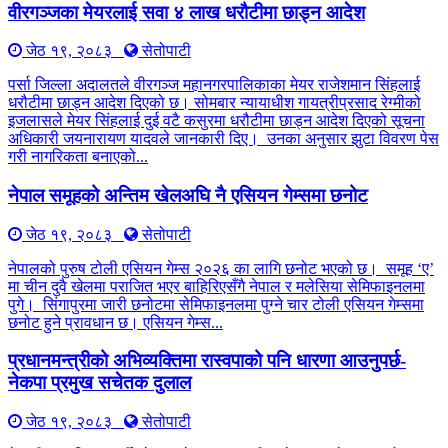
वीरगञ्जका मेयरलाई सवा ४ लाख धरौटीमा छाड्न आदेश
जेठ १९, २०८३
सेतोपाटी
पर्सा जिल्ला अदालतले वीरगञ्ज महानगरपालिकाका मेयर राजेशमान सिंहलाई
धरौटीमा छाड्न आदेश दिएको छ। सोमबार न्यायाधीश गायत्रीप्रसाद रेग्मीको
इजलासले मेयर सिंहलाई दुई वटै कसुरमा धरौटीमा छाड्न आदेश दिएको सूचना
अधिकारी जयनारायण यादवले जानकारी दिए। उनका अनुसार झुटा विवरण पेस
गरी नागरिकता बनाएको...
नेपाल समूहको अन्तिम खेलअघि नै एसियन गेम्समा छनोट
जेठ १९, २०८३
सेतोपाटी
नेपालको पुरुष टोली एसियन गेम्स २०२६ का लागि छनोट भएको छ। समूह ‘ए’
मा चीन दुवै खेलमा पराजित भएर बाहिरिएसँगै नेपाल र मलेसिया सेमिफाइनलमा
पुगे। सिंगापुरमा जारी छनोटमा सेमिफाइनलमा पुग्ने चार टोली एसियन गेम्समा
छनोट हुने प्रावधान छ। एसियन गेम्स...
प्रधानमन्त्रीको अभिव्यक्तिमा रास्वपाको पनि धारणा आउनुपर्छ-
नेकपा प्रमुख सचेतक दुलाल
जेठ १९, २०८३
सेतोपाटी