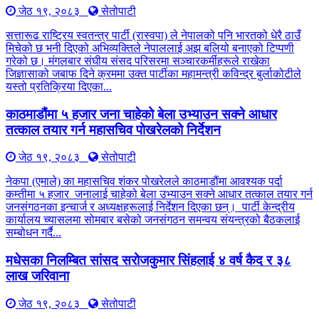
जेठ १९, २०८३
सेतोपाटी
सत्तारूढ राष्ट्रिय स्वतन्त्र पार्टी (रास्वपा) ले नेपालको पनि भारतको धेरै ठाउँ
मिचेको छ भनी दिएको अभिव्यक्तिले नेपाललाई अझ बलियो बनाएको टिप्पणी
गरेको छ। मंगलबार संघीय संसद परिसरमा सञ्चारकर्मीहरूले राखेका
जिज्ञासाको जबाफ दिने क्रममा उक्त पार्टीका महामन्त्री कविन्द्र बुर्लाकोटीले
यस्तो प्रतिक्रिया दिएका...
काठमाडौंमा ५ हजार जना चाहेको बेला उभ्याउन सक्ने आधार
तत्काल तयार गर्न महासचिव पोखरेलको निर्देशन
जेठ १९, २०८३
सेतोपाटी
नेकपा (एमाले) का महासचिव शंकर पोखरेलले काठमाडौंमा आवश्यक पर्दा
कम्तीमा ५ हजार जनालाई चाहेको बेला उभ्याउन सक्ने आधार तत्काल तयार गर्न
जनसंगठनका इन्चार्ज र अध्यक्षहरूलाई निर्देशन दिएका छन्। पार्टी केन्द्रीय
कार्यालय च्यासलमा सोमबार बसेको जनसंगठन समन्वय संयन्त्रको बैठकलाई
सम्बोधन गर्दै...
मधेसका निलम्बित सांसद सरोजकुमार सिंहलाई ४ वर्ष कैद र ३८
लाख जरिवाना
जेठ १९, २०८३
सेतोपाटी