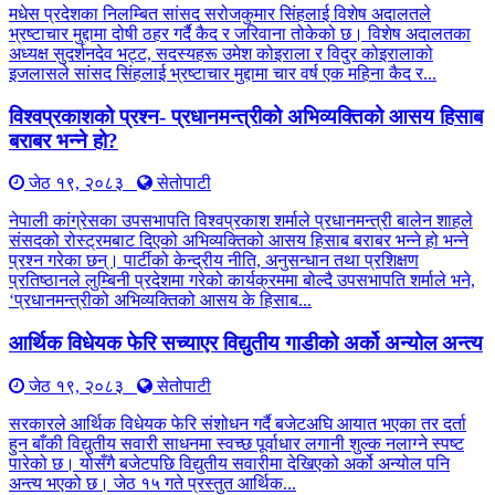
मधेस प्रदेशका निलम्बित सांसद सरोजकुमार सिंहलाई विशेष अदालतले
भ्रष्टाचार मुद्दामा दोषी ठहर गर्दै कैद र जरिवाना तोकेको छ। विशेष अदालतका
अध्यक्ष सुदर्शनदेव भट्ट, सदस्यहरू उमेश कोइराला र विदुर कोइरालाको
इजलासले सांसद सिंहलाई भ्रष्टाचार मुद्दामा चार वर्ष एक महिना कैद र...
विश्वप्रकाशको प्रश्न- प्रधानमन्त्रीको अभिव्यक्तिको आसय हिसाब
बराबर भन्ने हो?
जेठ १९, २०८३
सेतोपाटी
नेपाली कांग्रेसका उपसभापति विश्वप्रकाश शर्माले प्रधानमन्त्री बालेन शाहले
संसदको रोस्ट्रमबाट दिएको अभिव्यक्तिको आसय हिसाब बराबर भन्ने हो भन्ने
प्रश्न गरेका छन्। पार्टीको केन्द्रीय नीति, अनुसन्धान तथा प्रशिक्षण
प्रतिष्ठानले लुम्बिनी प्रदेशमा गरेको कार्यक्रममा बोल्दै उपसभापति शर्माले भने,
‘प्रधानमन्त्रीको अभिव्यक्तिको आसय के हिसाब...
आर्थिक विधेयक फेरि सच्याएर विद्युतीय गाडीको अर्को अन्योल अन्त्य
जेठ १९, २०८३
सेतोपाटी
सरकारले आर्थिक विधेयक फेरि संशोधन गर्दै बजेटअघि आयात भएका तर दर्ता
हुन बाँकी विद्युतीय सवारी साधनमा स्वच्छ पूर्वाधार लगानी शुल्क नलाग्ने स्पष्ट
पारेको छ। योसँगै बजेटपछि विद्युतीय सवारीमा देखिएको अर्को अन्योल पनि
अन्त्य भएको छ। जेठ १५ गते प्रस्तुत आर्थिक...