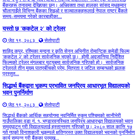
बैंकरहरू तनावमा देखिएका छन्। अधिवक्ता तथा हालका सांसद मधुकुमार
चौलागाईंले विभिन्न बैंकका सिइओ र सञ्चालकहरूलाई नेपाल राष्ट्र बैंकले
समय–समयमा गरेको कारबाहीका...
यस्तो छ 'ककटेल २' को ट्रेलर
जेठ १९, २०८३
सेतोपाटी
शाहिद कपुर, रश्मिका मन्दना र कृति सेनन अभिनीत रोमान्टिक कमेडी फिल्म
'ककटेल २' को ट्रेलर सार्वजनिक भएको छ। होमी अदजानिया निर्देशित
फिल्मको ट्रेलर मंगलबार युट्युबमा सार्वजनिक गरिएको हो। सार्वजनिक
ट्रेलरले तीन मुख्य पात्रबीचको प्रेम, मित्रता र जटिल सम्बन्धको झलक
प्रस्तुत...
सिद्धार्थ बैंकद्वारा भूकम्प प्रभावित जनप्रिय आधारभूत विद्यालयको
भवन पुनर्निर्माण
जेठ १९, २०८३
सेतोपाटी
सिद्धार्थ बैंकको आर्थिक सहयोगमा नवनिर्मित रुकुम पश्चिमको सानीभेरी
गाउँपालिका वडा नं. १, भण्डारवनस्थित जनप्रिय आधारभूत विद्यालयको भवन
समुद्घाटन गरी विद्यालयलाई हस्तान्तरण गरिएको छ। २०८० साल कात्ति १७
गते गएको विनाशकारी भूकम्पले क्षतिग्रस्त उक्त विद्यालयको भवनको पुनर्निर्माण
कार्य सम्पन्न गरी बैंकका प्रमुख...