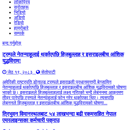
लोकप्रिय
स्रोतहरू
भिडियो
अडियो
रेडियो
हाम्रोबारे
सम्पर्क
बन्द गर्नुहोस्
ट्रम्पले नेतन्याहूलाई थर्काएपछि हिजबुल्लाह र इसराइलबीच आंशिक
युद्धविराम!
जेठ १९, २०८३
सेतोपाटी
अमेरिकी राष्ट्रपति डोनाल्ड ट्रम्पले इसराइली प्रधानमन्त्री बेन्जामिन
नेतन्याहूलाई थर्काएपछि हिजबुल्लाह र इसराइलबीच आंशिक युद्धविरामको घोषणा
भएको छ। इसराइलले हिजबुल्लाहलाई लक्ष्य गरिएको भन्दै लेबननमा आक्रमण
तीव्र पारेपछि ट्रम्पले नेतन्याहूलाई फोन गरेर थर्काएका थिए। त्यसपछि
लेबननले हिजबुल्लाह र इसराइलबीच आंशिक युद्धविरामको घोषणा...
त्रिभुवन विमानस्थलबाट ५४ लाखभन्दा बढी रकमसहित नेपाल
एयरलाइन्सका कर्मचारी पक्राउ