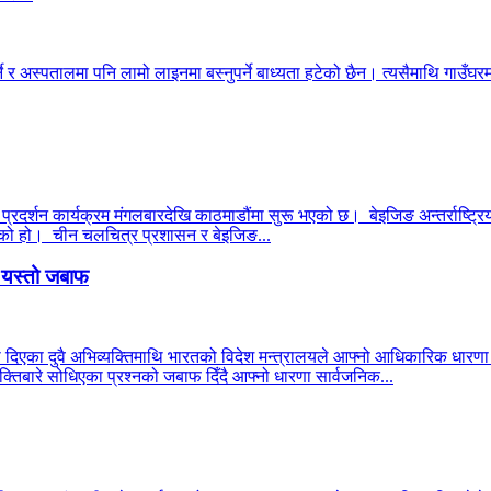
ने र अस्पतालमा पनि लामो लाइनमा बस्नुपर्ने बाध्यता हटेको छैन। त्यसैमाथि गाउँघरमा
 प्रदर्शन कार्यक्रम मंगलबारदेखि काठमाडौंमा सुरू भएको छ। बेइजिङ अन्तर्राष्ट्रिय
 भएको हो। चीन चलचित्र प्रशासन र बेइजिङ...
ो यस्तो जबाफ
ा दिएका दुवै अभिव्यक्तिमाथि भारतको विदेश मन्त्रालयले आफ्नो आधिकारिक धार
्तिबारे सोधिएका प्रश्नको जबाफ दिँदै आफ्नो धारणा सार्वजनिक...