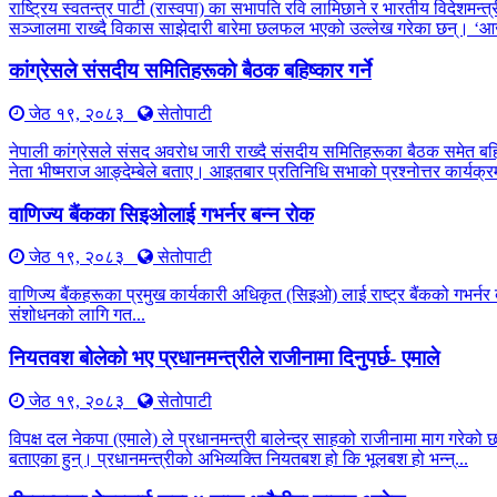
राष्ट्रिय स्वतन्त्र पार्टी (रास्वपा) का सभापति रवि लामिछाने र भारतीय विद
सञ्जालमा राख्दै विकास साझेदारी बारेमा छलफल भएको उल्लेख गरेका छन्। ‘आ
कांग्रेसले संसदीय समितिहरूकाे बैठक बहिष्कार गर्ने
जेठ १९, २०८३
सेतोपाटी
नेपाली कांग्रेसले संसद अवरोध जारी राख्दै संसदीय समितिहरूका बैठक समेत बह
नेता भीष्मराज आङ्देम्बेले बताए। आइतबार प्रतिनिधि सभाको प्रश्नोत्तर कार्यक्रम
वाणिज्य बैंकका सिइओलाई गभर्नर बन्न रोक
जेठ १९, २०८३
सेतोपाटी
वाणिज्य बैंकहरूका प्रमुख कार्यकारी अधिकृत (सिइओ) लाई राष्ट्र बैंकको गभर्नर 
संशोधनको लागि गत...
नियतवश बोलेको भए प्रधानमन्त्रीले राजीनामा दिनुपर्छ- एमाले
जेठ १९, २०८३
सेतोपाटी
विपक्ष दल नेकपा (एमाले) ले प्रधानमन्त्री बालेन्द्र साहको राजीनामा माग गरेको
बताएका हुन्। प्रधानमन्त्रीको अभिव्यक्ति नियतबश हो कि भूलबश हो भन्न्...