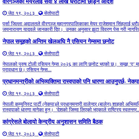
वीरगञ्जका मेयरलाई सवा ४ लाख धरौटीमा छाड्न आदेश
जेठ १९, २०८३
सेतोपाटी
पर्सा जिल्ला अदालतले वीरगञ्ज महानगरपालिकाका मेयर राजेशमान सिंहलाई धरौट
जयनारायण यादवले जानकारी दिए। उनका अनुसार झुटा विवरण पेस गरी नागरिक
नेपाल समूहको अन्तिम खेलअघि नै एसियन गेम्समा छनोट
जेठ १९, २०८३
सेतोपाटी
नेपालको पुरुष टोली एसियन गेम्स २०२६ का लागि छनोट भएको छ। समूह ‘ए’ मा ची
प्रावधान छ। एसियन गेम्स...
प्रधानमन्त्रीको अभिव्यक्तिमा रास्वपाको पनि धारणा आउनुपर्छ- नेक
जेठ १९, २०८३
सेतोपाटी
नेपाली कम्युनिस्ट पार्टी (नेकपा)ले प्रधानमन्त्री वालेन्द्र (बालेन) शाहको अभिव
रास्वपाको धारणा मागेका हुन्। 'देशको जिम्मा लिएको भएकाले राष्ट्रिय स्वतन्त्र..
कांग्रेसले बोलायो केन्द्रीय अनुशासन समिति बैठक
जेठ १९, २०८३
सेतोपाटी