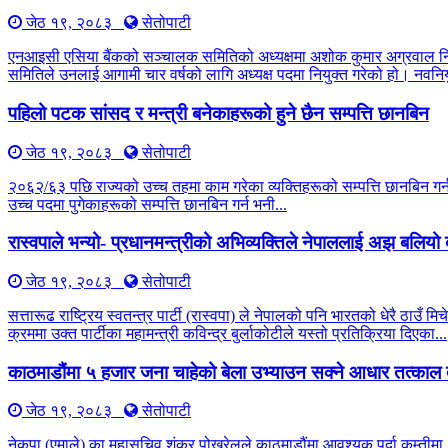
जेठ १९, २०८३
सेतोपाटी
एनआइसी एसिया बैंकको सञ्चालक समितिको अध्यक्षमा अशोक कुमार अग्रवाल नियु
समितिले उनलाई आगामी चार वर्षको लागि अध्यक्ष पदमा नियुक्त गरेको हो। नवनियु
पहिलो पटक सांसद र मन्त्री बनेकाहरूको हुने छैन सम्पत्ति छानबिन
जेठ १९, २०८३
सेतोपाटी
२०६२/६३ पछि राज्यको उच्च तहमा काम गरेका व्यक्तिहरूको सम्पत्ति छानबिन 
उच्च पदमा पुगेकाहरूको सम्पत्ति छानबिन गर्न भनी...
रास्वपाले भन्यो- प्रधानमन्त्रीको अभिव्यक्तिले नेपाललाई अझ बलिय
जेठ १९, २०८३
सेतोपाटी
सत्तारूढ राष्ट्रिय स्वतन्त्र पार्टी (रास्वपा) ले नेपालको पनि भारतको धेरै 
क्रममा उक्त पार्टीका महामन्त्री कविन्द्र बुर्लाकोटीले यस्तो प्रतिक्रिया दिएका...
काठमाडौंमा ५ हजार जना चाहेको बेला उभ्याउन सक्ने आधार तत्काल 
जेठ १९, २०८३
सेतोपाटी
नेकपा (एमाले) का महासचिव शंकर पोखरेलले काठमाडौंमा आवश्यक पर्दा कम्तीमा ५