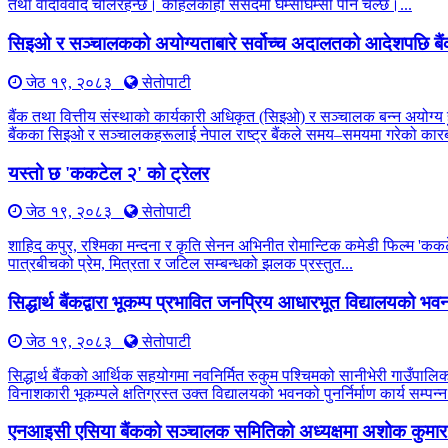
तथा वादविवाद चलिरहन्छ। कहिलेकाहीँ संसदमा घम्साघम्सी पनि चल्छ।...
सिइओ र सञ्चालकको अयोग्यताबारे सर्वोच्च अदालतको आदेशपछि बै
जेठ १९, २०८३
सेतोपाटी
बैंक तथा वित्तीय संस्थाको कार्यकारी अधिकृत (सिइओ) र सञ्चालक बन्न अयोग्य 
बैंकका सिइओ र सञ्चालकहरूलाई नेपाल राष्ट्र बैंकले समय–समयमा गरेको कारब
यस्तो छ 'ककटेल २' को ट्रेलर
जेठ १९, २०८३
सेतोपाटी
शाहिद कपुर, रश्मिका मन्दना र कृति सेनन अभिनीत रोमान्टिक कमेडी फिल्म 'कक
पात्रबीचको प्रेम, मित्रता र जटिल सम्बन्धको झलक प्रस्तुत...
सिद्धार्थ बैंकद्वारा भूकम्प प्रभावित जनप्रिय आधारभूत विद्यालयको भवन प
जेठ १९, २०८३
सेतोपाटी
सिद्धार्थ बैंकको आर्थिक सहयोगमा नवनिर्मित रुकुम पश्चिमको सानीभेरी गाउँप
विनाशकारी भूकम्पले क्षतिग्रस्त उक्त विद्यालयको भवनको पुनर्निर्माण कार्य सम्पन्न
एनआइसी एसिया बैंकको सञ्चालक समितिको अध्यक्षमा अशोक कुमार 