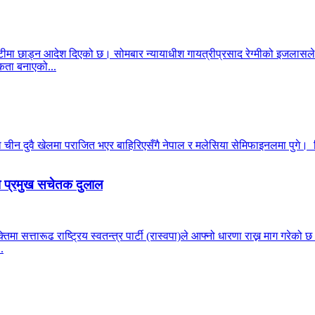
ीमा छाड्न आदेश दिएको छ। सोमबार न्यायाधीश गायत्रीप्रसाद रेग्मीको इजलासले
ता बनाएको...
न दुवै खेलमा पराजित भएर बाहिरिएसँगै नेपाल र मलेसिया सेमिफाइनलमा पुगे। सिं
पा प्रमुख सचेतक दुलाल
्यक्तिमा सत्तारूढ राष्ट्रिय स्वतन्त्र पार्टी (रास्वपा)ले आफ्नो धारणा राख्न माग ग
.