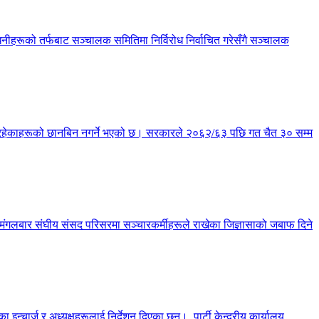
हरूको तर्फबाट सञ्चालक समितिमा निर्विरोध निर्वाचित गरेसँगै सञ्चालक
्य रहेकाहरूको छानबिन नगर्ने भएको छ। सरकारले २०६२/६३ पछि गत चैत ३० सम्म
छ। मंगलबार संघीय संसद परिसरमा सञ्चारकर्मीहरूले राखेका जिज्ञासाको जबाफ दिने
चार्ज र अध्यक्षहरूलाई निर्देशन दिएका छन्। पार्टी केन्द्रीय कार्यालय