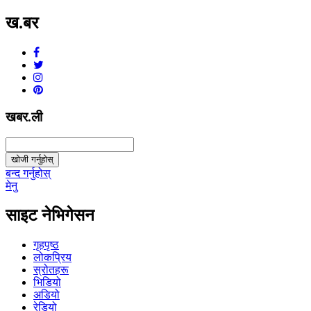
ख.बर
v1.0.0
खबर.ली
खोजी गर्नुहोस्
बन्द गर्नुहोस्
मेनु
साइट नेभिगेसन
गृहपृष्ठ
लोकप्रिय
स्रोतहरू
भिडियो
अडियो
रेडियो