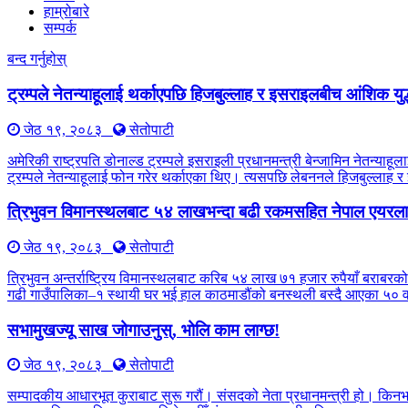
हाम्रोबारे
सम्पर्क
बन्द गर्नुहोस्
ट्रम्पले नेतन्याहूलाई थर्काएपछि हिजबुल्लाह र इसराइलबीच आंशिक युद
जेठ १९, २०८३
सेतोपाटी
अमेरिकी राष्ट्रपति डोनाल्ड ट्रम्पले इसराइली प्रधानमन्त्री बेन्जामिन नेतन्
ट्रम्पले नेतन्याहूलाई फोन गरेर थर्काएका थिए। त्यसपछि लेबननले हिजबुल्लाह 
त्रिभुवन विमानस्थलबाट ५४ लाखभन्दा बढी रकमसहित नेपाल एयरलाइ
जेठ १९, २०८३
सेतोपाटी
त्रिभुवन अन्तर्राष्ट्रिय विमानस्थलबाट करिब ५४ लाख ७१ हजार रुपैयाँ बराबरको
गढी गाउँपालिका–१ स्थायी घर भई हाल काठमाडौंको बनस्थली बस्दै आएका ५० वर्
सभामुखज्यू साख जोगाउनुस्, भोलि काम लाग्छ!
जेठ १९, २०८३
सेतोपाटी
सम्पादकीय आधारभूत कुराबाट सुरू गरौं। संसदको नेता प्रधानमन्त्री हो। किन