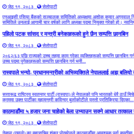
जेठ १९, २०८३
सेतोपाटी
एनआइसी एसिया बैंकको सञ्चालक समितिको अध्यक्षमा अशोक कुमार अग्रवाल नियु
समितिले उनलाई आगामी चार वर्षको लागि अध्यक्ष पदमा नियुक्त गरेको हो। नवनियु
पहिलो पटक सांसद र मन्त्री बनेकाहरूको हुने छैन सम्पत्ति छानबिन
जेठ १९, २०८३
सेतोपाटी
२०६२/६३ पछि राज्यको उच्च तहमा काम गरेका व्यक्तिहरूको सम्पत्ति छानबिन 
उच्च पदमा पुगेकाहरूको सम्पत्ति छानबिन गर्न भनी...
रास्वपाले भन्यो- प्रधानमन्त्रीको अभिव्यक्तिले नेपाललाई अझ बलिय
जेठ १९, २०८३
सेतोपाटी
सत्तारूढ राष्ट्रिय स्वतन्त्र पार्टी (रास्वपा) ले नेपालको पनि भारतको धेरै 
क्रममा उक्त पार्टीका महामन्त्री कविन्द्र बुर्लाकोटीले यस्तो प्रतिक्रिया दिएका...
काठमाडौंमा ५ हजार जना चाहेको बेला उभ्याउन सक्ने आधार तत्काल 
जेठ १९, २०८३
सेतोपाटी
नेकपा (एमाले) का महासचिव शंकर पोखरेलले काठमाडौंमा आवश्यक पर्दा कम्तीमा ५