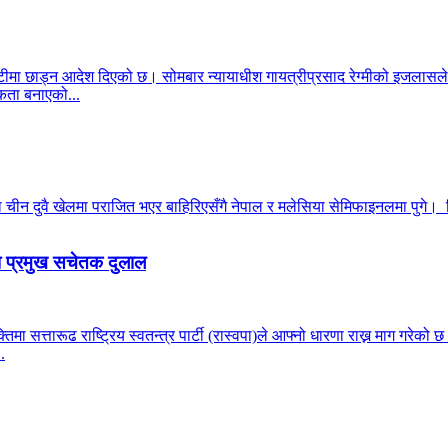
ीमा छाड्न आदेश दिएको छ। सोमबार न्यायाधीश गायत्रीप्रसाद रेग्मीको इजलासले
ता बनाएको...
न दुवै खेलमा पराजित भएर बाहिरिएसँगै नेपाल र मलेसिया सेमिफाइनलमा पुगे। सिं
पा प्रमुख सचेतक दुलाल
्यक्तिमा सत्तारूढ राष्ट्रिय स्वतन्त्र पार्टी (रास्वपा)ले आफ्नो धारणा राख्न माग ग
.