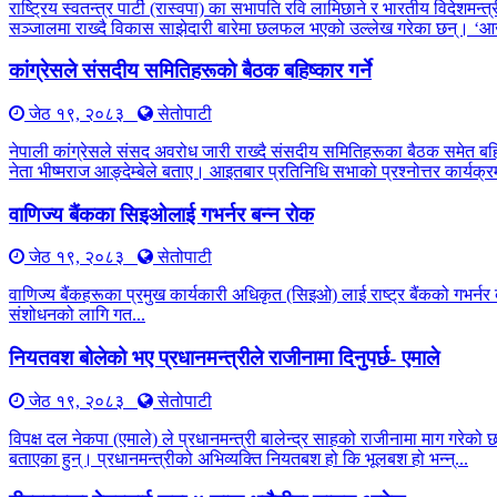
राष्ट्रिय स्वतन्त्र पार्टी (रास्वपा) का सभापति रवि लामिछाने र भारतीय विद
सञ्जालमा राख्दै विकास साझेदारी बारेमा छलफल भएको उल्लेख गरेका छन्। ‘आ
कांग्रेसले संसदीय समितिहरूकाे बैठक बहिष्कार गर्ने
जेठ १९, २०८३
सेतोपाटी
नेपाली कांग्रेसले संसद अवरोध जारी राख्दै संसदीय समितिहरूका बैठक समेत बह
नेता भीष्मराज आङ्देम्बेले बताए। आइतबार प्रतिनिधि सभाको प्रश्नोत्तर कार्यक्रम
वाणिज्य बैंकका सिइओलाई गभर्नर बन्न रोक
जेठ १९, २०८३
सेतोपाटी
वाणिज्य बैंकहरूका प्रमुख कार्यकारी अधिकृत (सिइओ) लाई राष्ट्र बैंकको गभर्नर 
संशोधनको लागि गत...
नियतवश बोलेको भए प्रधानमन्त्रीले राजीनामा दिनुपर्छ- एमाले
जेठ १९, २०८३
सेतोपाटी
विपक्ष दल नेकपा (एमाले) ले प्रधानमन्त्री बालेन्द्र साहको राजीनामा माग गरेको
बताएका हुन्। प्रधानमन्त्रीको अभिव्यक्ति नियतबश हो कि भूलबश हो भन्न्...