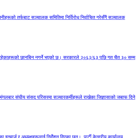
हरूको तर्फबाट सञ्चालक समितिमा निर्विरोध निर्वाचित गरेसँगै सञ्चालक
्य रहेकाहरूको छानबिन नगर्ने भएको छ। सरकारले २०६२/६३ पछि गत चैत ३० सम्म
छ। मंगलबार संघीय संसद परिसरमा सञ्चारकर्मीहरूले राखेका जिज्ञासाको जबाफ दिने
चार्ज र अध्यक्षहरूलाई निर्देशन दिएका छन्। पार्टी केन्द्रीय कार्यालय