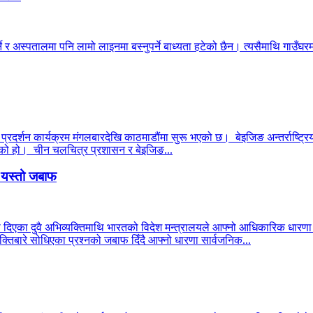
ने र अस्पतालमा पनि लामो लाइनमा बस्नुपर्ने बाध्यता हटेको छैन। त्यसैमाथि गाउँघरमा
 प्रदर्शन कार्यक्रम मंगलबारदेखि काठमाडौंमा सुरू भएको छ। बेइजिङ अन्तर्राष्ट्रिय
 भएको हो। चीन चलचित्र प्रशासन र बेइजिङ...
ो यस्तो जबाफ
ा दिएका दुवै अभिव्यक्तिमाथि भारतको विदेश मन्त्रालयले आफ्नो आधिकारिक धार
्तिबारे सोधिएका प्रश्नको जबाफ दिँदै आफ्नो धारणा सार्वजनिक...