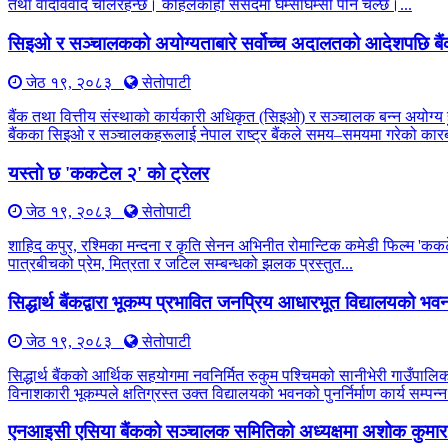
तथा वादविवाद चलिरहन्छ। कहिलेकाहीँ संसदमा घम्साघम्सी पनि चल्छ।...
सिइओ र सञ्चालकको अयोग्यताबारे सर्वोच्च अदालतको आदेशपछि बै
जेठ १९, २०८३
सेतोपाटी
बैंक तथा वित्तीय संस्थाको कार्यकारी अधिकृत (सिइओ) र सञ्चालक बन्न अयोग्य 
बैंकका सिइओ र सञ्चालकहरूलाई नेपाल राष्ट्र बैंकले समय–समयमा गरेको कारब
यस्तो छ 'ककटेल २' को ट्रेलर
जेठ १९, २०८३
सेतोपाटी
शाहिद कपुर, रश्मिका मन्दना र कृति सेनन अभिनीत रोमान्टिक कमेडी फिल्म 'कक
पात्रबीचको प्रेम, मित्रता र जटिल सम्बन्धको झलक प्रस्तुत...
सिद्धार्थ बैंकद्वारा भूकम्प प्रभावित जनप्रिय आधारभूत विद्यालयको भवन प
जेठ १९, २०८३
सेतोपाटी
सिद्धार्थ बैंकको आर्थिक सहयोगमा नवनिर्मित रुकुम पश्चिमको सानीभेरी गाउँप
विनाशकारी भूकम्पले क्षतिग्रस्त उक्त विद्यालयको भवनको पुनर्निर्माण कार्य सम्पन्न
एनआइसी एसिया बैंकको सञ्चालक समितिको अध्यक्षमा अशोक कुमार 