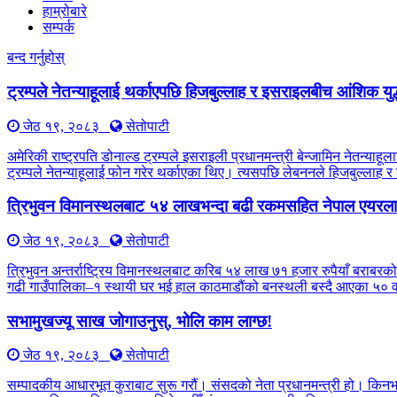
हाम्रोबारे
सम्पर्क
बन्द गर्नुहोस्
ट्रम्पले नेतन्याहूलाई थर्काएपछि हिजबुल्लाह र इसराइलबीच आंशिक युद
जेठ १९, २०८३
सेतोपाटी
अमेरिकी राष्ट्रपति डोनाल्ड ट्रम्पले इसराइली प्रधानमन्त्री बेन्जामिन नेतन्
ट्रम्पले नेतन्याहूलाई फोन गरेर थर्काएका थिए। त्यसपछि लेबननले हिजबुल्लाह 
त्रिभुवन विमानस्थलबाट ५४ लाखभन्दा बढी रकमसहित नेपाल एयरलाइ
जेठ १९, २०८३
सेतोपाटी
त्रिभुवन अन्तर्राष्ट्रिय विमानस्थलबाट करिब ५४ लाख ७१ हजार रुपैयाँ बराबरको
गढी गाउँपालिका–१ स्थायी घर भई हाल काठमाडौंको बनस्थली बस्दै आएका ५० वर्
सभामुखज्यू साख जोगाउनुस्, भोलि काम लाग्छ!
जेठ १९, २०८३
सेतोपाटी
सम्पादकीय आधारभूत कुराबाट सुरू गरौं। संसदको नेता प्रधानमन्त्री हो। किन