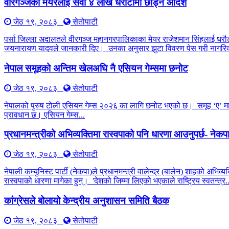
वीरगञ्जका मेयरलाई सवा ४ लाख धरौटीमा छाड्न आदेश
जेठ १९, २०८३
सेतोपाटी
पर्सा जिल्ला अदालतले वीरगञ्ज महानगरपालिकाका मेयर राजेशमान सिंहलाई धरौट
जयनारायण यादवले जानकारी दिए। उनका अनुसार झुटा विवरण पेस गरी नागरिक
नेपाल समूहको अन्तिम खेलअघि नै एसियन गेम्समा छनोट
जेठ १९, २०८३
सेतोपाटी
नेपालको पुरुष टोली एसियन गेम्स २०२६ का लागि छनोट भएको छ। समूह ‘ए’ मा ची
प्रावधान छ। एसियन गेम्स...
प्रधानमन्त्रीको अभिव्यक्तिमा रास्वपाको पनि धारणा आउनुपर्छ- नेक
जेठ १९, २०८३
सेतोपाटी
नेपाली कम्युनिस्ट पार्टी (नेकपा)ले प्रधानमन्त्री वालेन्द्र (बालेन) शाहको अभिव
रास्वपाको धारणा मागेका हुन्। 'देशको जिम्मा लिएको भएकाले राष्ट्रिय स्वतन्त्र..
कांग्रेसले बोलायो केन्द्रीय अनुशासन समिति बैठक
जेठ १९, २०८३
सेतोपाटी