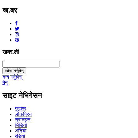
ख.बर
v1.0.0
खबर.ली
खोजी गर्नुहोस्
बन्द गर्नुहोस्
मेनु
साइट नेभिगेसन
गृहपृष्ठ
लोकप्रिय
स्रोतहरू
भिडियो
अडियो
रेडियो