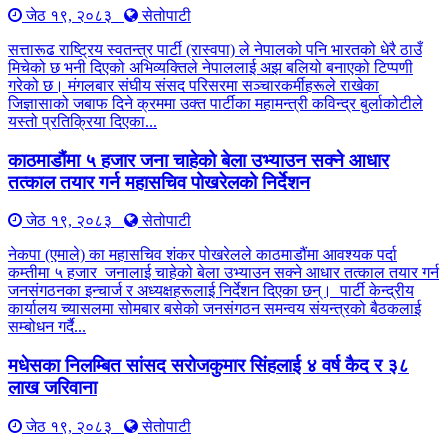
जेठ १९, २०८३
सेतोपाटी
सत्तारूढ राष्ट्रिय स्वतन्त्र पार्टी (रास्वपा) ले नेपालको पनि भारतको धेरै ठाउँ
मिचेको छ भनी दिएको अभिव्यक्तिले नेपाललाई अझ बलियो बनाएको टिप्पणी
गरेको छ। मंगलबार संघीय संसद परिसरमा सञ्चारकर्मीहरूले राखेका
जिज्ञासाको जबाफ दिने क्रममा उक्त पार्टीका महामन्त्री कविन्द्र बुर्लाकोटीले
यस्तो प्रतिक्रिया दिएका...
काठमाडौंमा ५ हजार जना चाहेको बेला उभ्याउन सक्ने आधार
तत्काल तयार गर्न महासचिव पोखरेलको निर्देशन
जेठ १९, २०८३
सेतोपाटी
नेकपा (एमाले) का महासचिव शंकर पोखरेलले काठमाडौंमा आवश्यक पर्दा
कम्तीमा ५ हजार जनालाई चाहेको बेला उभ्याउन सक्ने आधार तत्काल तयार गर्न
जनसंगठनका इन्चार्ज र अध्यक्षहरूलाई निर्देशन दिएका छन्। पार्टी केन्द्रीय
कार्यालय च्यासलमा सोमबार बसेको जनसंगठन समन्वय संयन्त्रको बैठकलाई
सम्बोधन गर्दै...
मधेसका निलम्बित सांसद सरोजकुमार सिंहलाई ४ वर्ष कैद र ३८
लाख जरिवाना
जेठ १९, २०८३
सेतोपाटी