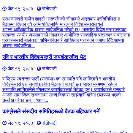
जेठ १९, २०८३
सेतोपाटी
प्रधानमन्त्री बालेन शाहले भारतसँगको सीमाबारे आइतबार प्रतिनिधिसभा
बैठकमा दिएका दुवै अभिव्यक्तिमाथि भारतको विदेश मन्त्रालयले
आफ्नो आधिकारिक धारणा सार्वजनिक गरेको छ। भारतीय विदेश मन्त्रालयका
प्रवक्ता रणधीर जयसवालले मंगलबार आयोजित साप्ताहिक पत्रकार सम्मेलनमा
प्रधानमन्त्री बालेनका अभिव्यक्तिबारे सोधिएका प्रश्नको जबाफ दिँदै आफ्नो
धारणा सार्वजनिक...
रवि र भारतीय विदेशमन्त्री जयशंकरबीच भेट
जेठ १९, २०८३
सेतोपाटी
राष्ट्रिय स्वतन्त्र पार्टी (रास्वपा) का सभापति रवि लामिछाने र भारतीय
विदेशमन्त्री एस जयशंकरबीच भेटवार्ता भएको छ। भारत भ्रमणमा रहेका
सभापति लामिछानेले मंगलबार जयशंकरलाई भेटेका हुन्। जयशंकरले यसबारे
आफ्नो सामाजिक सञ्जालमा राख्दै विकास साझेदारी बारेमा छलफल भएको
उल्लेख गरेका छन्। ‘आज...
कांग्रेसले संसदीय समितिहरूकाे बैठक बहिष्कार गर्ने
जेठ १९, २०८३
सेतोपाटी