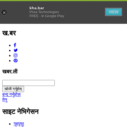
kha.bar
VIEW
Prixa Technologies
FREE - In Google Play
ख.बर
v1.0.0
खबर.ली
खोजी गर्नुहोस्
बन्द गर्नुहोस्
मेनु
साइट नेभिगेसन
गृहपृष्ठ