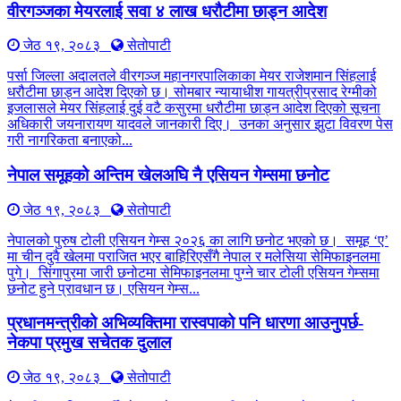
वीरगञ्जका मेयरलाई सवा ४ लाख धरौटीमा छाड्न आदेश
जेठ १९, २०८३
सेतोपाटी
पर्सा जिल्ला अदालतले वीरगञ्ज महानगरपालिकाका मेयर राजेशमान सिंहलाई
धरौटीमा छाड्न आदेश दिएको छ। सोमबार न्यायाधीश गायत्रीप्रसाद रेग्मीको
इजलासले मेयर सिंहलाई दुई वटै कसुरमा धरौटीमा छाड्न आदेश दिएको सूचना
अधिकारी जयनारायण यादवले जानकारी दिए। उनका अनुसार झुटा विवरण पेस
गरी नागरिकता बनाएको...
नेपाल समूहको अन्तिम खेलअघि नै एसियन गेम्समा छनोट
जेठ १९, २०८३
सेतोपाटी
नेपालको पुरुष टोली एसियन गेम्स २०२६ का लागि छनोट भएको छ। समूह ‘ए’
मा चीन दुवै खेलमा पराजित भएर बाहिरिएसँगै नेपाल र मलेसिया सेमिफाइनलमा
पुगे। सिंगापुरमा जारी छनोटमा सेमिफाइनलमा पुग्ने चार टोली एसियन गेम्समा
छनोट हुने प्रावधान छ। एसियन गेम्स...
प्रधानमन्त्रीको अभिव्यक्तिमा रास्वपाको पनि धारणा आउनुपर्छ-
नेकपा प्रमुख सचेतक दुलाल
जेठ १९, २०८३
सेतोपाटी