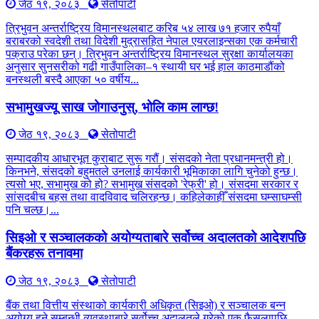
जेठ १९, २०८३
सेतोपाटी
त्रिभुवन अन्तर्राष्ट्रिय विमानस्थलबाट करिब ५४ लाख ७१ हजार रुपैयाँ
बराबरको स्वदेशी तथा विदेशी मुद्रासहित नेपाल एयरलाइन्सका एक कर्मचारी
पक्राउ परेका छन्। त्रिभुवन अन्तर्राष्ट्रिय विमानस्थल सुरक्षा कार्यालयका
अनुसार सुनसरीको गढी गाउँपालिका–१ स्थायी घर भई हाल काठमाडौंको
बनस्थली बस्दै आएका ५० वर्षीय...
सभामुखज्यू साख जोगाउनुस्, भोलि काम लाग्छ!
जेठ १९, २०८३
सेतोपाटी
सम्पादकीय आधारभूत कुराबाट सुरू गरौं। संसदको नेता प्रधानमन्त्री हो।
किनभने, संसदको बहुमतले उनलाई कार्यकारी भूमिकाका लागि चुनेको हुन्छ।
त्यसो भए, सभामुख को हो? सभामुख संसदको 'रेफ्री' हो। संसदमा सरकार र
सांसदबीच बहस तथा वादविवाद चलिरहन्छ। कहिलेकाहीँ संसदमा घम्साघम्सी
पनि चल्छ।...
सिइओ र सञ्चालकको अयोग्यताबारे सर्वोच्च अदालतको आदेशपछि
बैंकरहरू तनावमा
जेठ १९, २०८३
सेतोपाटी
बैंक तथा वित्तीय संस्थाको कार्यकारी अधिकृत (सिइओ) र सञ्चालक बन्न
अयोग्य हुने सम्बन्धी व्यवस्थाबारे सर्वोच्च अदालतले गरेको एक फैसलापछि