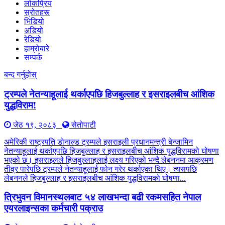
लोकप्रिय
स्रोतहरू
भिडियो
अडियो
रेडियो
हाम्रोबारे
सम्पर्क
बन्द गर्नुहोस्
ट्रम्पले नेतन्याहूलाई थर्काएपछि हिजबुल्लाह र इसराइलबीच आंशिक
युद्धविराम!
जेठ १९, २०८३
सेतोपाटी
अमेरिकी राष्ट्रपति डोनाल्ड ट्रम्पले इसराइली प्रधानमन्त्री बेन्जामिन
नेतन्याहूलाई थर्काएपछि हिजबुल्लाह र इसराइलबीच आंशिक युद्धविरामको घोषणा
भएको छ। इसराइलले हिजबुल्लाहलाई लक्ष्य गरिएको भन्दै लेबननमा आक्रमण
तीव्र पारेपछि ट्रम्पले नेतन्याहूलाई फोन गरेर थर्काएका थिए। त्यसपछि
लेबननले हिजबुल्लाह र इसराइलबीच आंशिक युद्धविरामको घोषणा...
त्रिभुवन विमानस्थलबाट ५४ लाखभन्दा बढी रकमसहित नेपाल
एयरलाइन्सका कर्मचारी पक्राउ