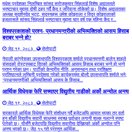
मधेस प्रदेशका निलम्बित सांसद सरोजकुमार सिंहलाई विशेष अदालतले
भ्रष्टाचार मुद्दामा दोषी ठहर गर्दै कैद र जरिवाना तोकेको छ। विशेष अदालतका
अध्यक्ष सुदर्शनदेव भट्ट, सदस्यहरू उमेश कोइराला र विदुर कोइरालाको
इजलासले सांसद सिंहलाई भ्रष्टाचार मुद्दामा चार वर्ष एक महिना कैद र...
विश्वप्रकाशको प्रश्न- प्रधानमन्त्रीको अभिव्यक्तिको आसय हिसाब
बराबर भन्ने हो?
जेठ १९, २०८३
सेतोपाटी
नेपाली कांग्रेसका उपसभापति विश्वप्रकाश शर्माले प्रधानमन्त्री बालेन शाहले
संसदको रोस्ट्रमबाट दिएको अभिव्यक्तिको आसय हिसाब बराबर भन्ने हो भन्ने
प्रश्न गरेका छन्। पार्टीको केन्द्रीय नीति, अनुसन्धान तथा प्रशिक्षण
प्रतिष्ठानले लुम्बिनी प्रदेशमा गरेको कार्यक्रममा बोल्दै उपसभापति शर्माले भने,
‘प्रधानमन्त्रीको अभिव्यक्तिको आसय के हिसाब...
आर्थिक विधेयक फेरि सच्याएर विद्युतीय गाडीको अर्को अन्योल अन्त्य
जेठ १९, २०८३
सेतोपाटी
सरकारले आर्थिक विधेयक फेरि संशोधन गर्दै बजेटअघि आयात भएका तर दर्ता
हुन बाँकी विद्युतीय सवारी साधनमा स्वच्छ पूर्वाधार लगानी शुल्क नलाग्ने स्पष्ट
पारेको छ। योसँगै बजेटपछि विद्युतीय सवारीमा देखिएको अर्को अन्योल पनि
अन्त्य भएको छ। जेठ १५ गते प्रस्तुत आर्थिक...