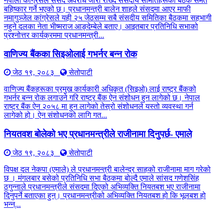
नेपाली कांग्रेसले संसद अवरोध जारी राख्दै संसदीय समितिहरूका बैठक समेत
बहिष्कार गर्ने भएको छ। प्रधानमन्त्री बालेन शाहले संसदमा आएर माफी
नमागुञ्जेल कांग्रेसले यही २५ जेठसम्म सबै संसदीय समितिका बैठकमा सहभागी
नहुने दलका नेता भीष्मराज आङ्देम्बेले बताए। आइतबार प्रतिनिधि सभाको
प्रश्नोत्तर कार्यक्रममा प्रधानमन्त्री...
वाणिज्य बैंकका सिइओलाई गभर्नर बन्न रोक
जेठ १९, २०८३
सेतोपाटी
वाणिज्य बैंकहरूका प्रमुख कार्यकारी अधिकृत (सिइओ) लाई राष्ट्र बैंकको
गभर्नर बन्न रोक लगाउने गरि राष्ट्र बैंक ऐन संशोधन हुन लागेको छ। नेपाल
राष्ट्र बैंक ऐन २०५८ मा हुन लागेको तेस्रो संशोधनले यस्तो व्यवस्था गर्न
लागेको हो। ऐन संशोधनको लागि गत...
नियतवश बोलेको भए प्रधानमन्त्रीले राजीनामा दिनुपर्छ- एमाले
जेठ १९, २०८३
सेतोपाटी
विपक्ष दल नेकपा (एमाले) ले प्रधानमन्त्री बालेन्द्र साहको राजीनामा माग गरेको
छ । मंगलबार बसेको प्रतिनिधि सभा बैठकमा बोल्दै एमाले सांसद गणेशसिंह
ठगुन्नाले प्रधानमन्त्रीले संसदमा दिएको अभिव्यक्ति नियतबश भए राजीनामा
दिनुपर्ने बताएका हुन्। प्रधानमन्त्रीको अभिव्यक्ति नियतबश हो कि भूलबश हो
भन्न्...