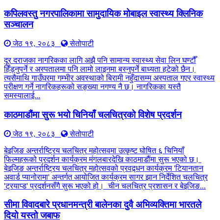
कपिलवस्तु नगरपालिकामा सामुदायिक मोबाइल स्वास्थ्य क्लिनिक
सञ्चालन
जेठ १९, २०८३
सेतोपाटी
दूर दराजका नागरिकका लागि अझै पनि सामान्य स्वास्थ्य सेवा लिन घण्टौँ
हिँड्नुपर्ने र अस्पतालमा पनि लामो लाइनमा बस्नुपर्ने बाध्यता हटेको छैन।
त्यसैमाथि गाउँघरमा गम्भीर अवस्थाको बिरामी नहुँदासम्म अस्पताल गएर स्वास्थ्य
परीक्षण गर्ने नागरिकहरूको सङ्ख्या नगण्य नै छ। नागरिकका यस्तै
समस्यालाई...
काठमाडौंमा सुरू भयो चिनियाँ चलचित्रको विशेष प्रदर्शन
जेठ १९, २०८३
सेतोपाटी
बेइजिङ अन्तर्राष्ट्रिय चलचित्र महोत्सवमा उत्कृष्ट घोषित ६ चिनियाँ
फिल्महरूको प्रदर्शन कार्यक्रम मंगलबारदेखि काठमाडौंमा सुरू भएको छ।
बेइजिङ अन्तर्राष्ट्रिय चलचित्र महोत्सवको प्रवद्र्धन कार्यक्रम 'टियानतान
अवार्ड प्यानोरामा' अन्तर्गत आयोजित कार्यक्रम सागर झान निर्देशित चलचित्र
'ट्रयाप्ड' प्रदर्शनसँगै सुरू भएको हो। चीन चलचित्र प्रशासन र बेइजिङ...
सीमा विवादबारे प्रधानमन्त्री बालेनका दुवै अभिव्यक्तिमा भारतले
दियो यस्तो जबाफ