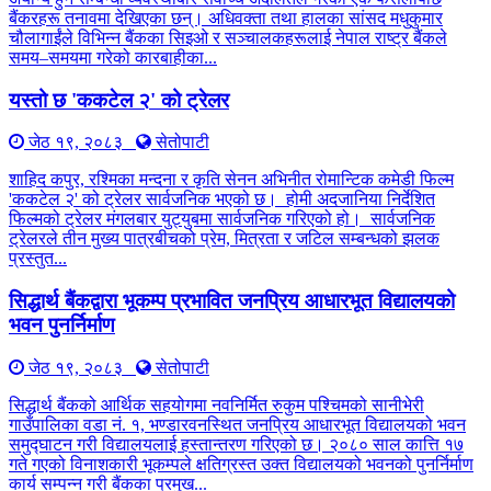
बैंकरहरू तनावमा देखिएका छन्। अधिवक्ता तथा हालका सांसद मधुकुमार
चौलागाईंले विभिन्न बैंकका सिइओ र सञ्चालकहरूलाई नेपाल राष्ट्र बैंकले
समय–समयमा गरेको कारबाहीका...
यस्तो छ 'ककटेल २' को ट्रेलर
जेठ १९, २०८३
सेतोपाटी
शाहिद कपुर, रश्मिका मन्दना र कृति सेनन अभिनीत रोमान्टिक कमेडी फिल्म
'ककटेल २' को ट्रेलर सार्वजनिक भएको छ। होमी अदजानिया निर्देशित
फिल्मको ट्रेलर मंगलबार युट्युबमा सार्वजनिक गरिएको हो। सार्वजनिक
ट्रेलरले तीन मुख्य पात्रबीचको प्रेम, मित्रता र जटिल सम्बन्धको झलक
प्रस्तुत...
सिद्धार्थ बैंकद्वारा भूकम्प प्रभावित जनप्रिय आधारभूत विद्यालयको
भवन पुनर्निर्माण
जेठ १९, २०८३
सेतोपाटी
सिद्धार्थ बैंकको आर्थिक सहयोगमा नवनिर्मित रुकुम पश्चिमको सानीभेरी
गाउँपालिका वडा नं. १, भण्डारवनस्थित जनप्रिय आधारभूत विद्यालयको भवन
समुद्घाटन गरी विद्यालयलाई हस्तान्तरण गरिएको छ। २०८० साल कात्ति १७
गते गएको विनाशकारी भूकम्पले क्षतिग्रस्त उक्त विद्यालयको भवनको पुनर्निर्माण
कार्य सम्पन्न गरी बैंकका प्रमुख...