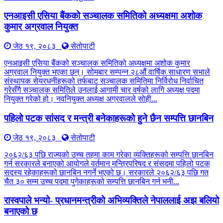
एनआइसी एसिया बैंकको सञ्चालक समितिको अध्यक्षमा अशोक
कुमार अग्रवाल नियुक्त
जेठ १९, २०८३
सेतोपाटी
एनआइसी एसिया बैंकको सञ्चालक समितिको अध्यक्षमा अशोक कुमार
अग्रवाल नियुक्त भएका छन्। सोमबार सम्पन्न २८औं वार्षिक साधारण सभाले
संस्थापक सेयरधनीहरूको तर्फबाट सञ्चालक समितिमा निर्विरोध निर्वाचित
गरेसँगै सञ्चालक समितिले उनलाई आगामी चार वर्षको लागि अध्यक्ष पदमा
नियुक्त गरेको हो। नवनियुक्त अध्यक्ष अग्रवालले सोही...
पहिलो पटक सांसद र मन्त्री बनेकाहरूको हुने छैन सम्पत्ति छानबिन
जेठ १९, २०८३
सेतोपाटी
२०६२/६३ पछि राज्यको उच्च तहमा काम गरेका व्यक्तिहरूको सम्पत्ति छानबिन
गर्न सरकारले बनाएको आयोगले वर्तमान मन्त्रिपरिषद र संसदमा पहिलो पटक
सदस्य रहेकाहरूको छानबिन नगर्ने भएको छ। सरकारले २०६२/६३ पछि गत
चैत ३० सम्म उच्च पदमा पुगेकाहरूको सम्पत्ति छानबिन गर्न भनी...
रास्वपाले भन्यो- प्रधानमन्त्रीको अभिव्यक्तिले नेपाललाई अझ बलियो
बनाएको छ