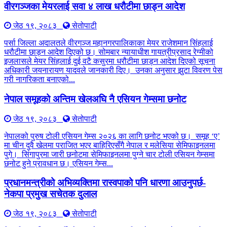
वीरगञ्जका मेयरलाई सवा ४ लाख धरौटीमा छाड्न आदेश
जेठ १९, २०८३
सेतोपाटी
पर्सा जिल्ला अदालतले वीरगञ्ज महानगरपालिकाका मेयर राजेशमान सिंहलाई
धरौटीमा छाड्न आदेश दिएको छ। सोमबार न्यायाधीश गायत्रीप्रसाद रेग्मीको
इजलासले मेयर सिंहलाई दुई वटै कसुरमा धरौटीमा छाड्न आदेश दिएको सूचना
अधिकारी जयनारायण यादवले जानकारी दिए। उनका अनुसार झुटा विवरण पेस
गरी नागरिकता बनाएको...
नेपाल समूहको अन्तिम खेलअघि नै एसियन गेम्समा छनोट
जेठ १९, २०८३
सेतोपाटी
नेपालको पुरुष टोली एसियन गेम्स २०२६ का लागि छनोट भएको छ। समूह ‘ए’
मा चीन दुवै खेलमा पराजित भएर बाहिरिएसँगै नेपाल र मलेसिया सेमिफाइनलमा
पुगे। सिंगापुरमा जारी छनोटमा सेमिफाइनलमा पुग्ने चार टोली एसियन गेम्समा
छनोट हुने प्रावधान छ। एसियन गेम्स...
प्रधानमन्त्रीको अभिव्यक्तिमा रास्वपाको पनि धारणा आउनुपर्छ-
नेकपा प्रमुख सचेतक दुलाल
जेठ १९, २०८३
सेतोपाटी