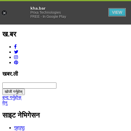
kha.bar
VIEW
Prixa Technologies
FREE - In Google Play
ख.बर
v1.0.0
खबर.ली
खोजी गर्नुहोस्
बन्द गर्नुहोस्
मेनु
साइट नेभिगेसन
गृहपृष्ठ