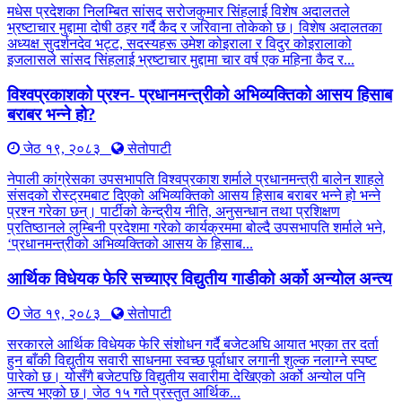
मधेस प्रदेशका निलम्बित सांसद सरोजकुमार सिंहलाई विशेष अदालतले
भ्रष्टाचार मुद्दामा दोषी ठहर गर्दै कैद र जरिवाना तोकेको छ। विशेष अदालतका
अध्यक्ष सुदर्शनदेव भट्ट, सदस्यहरू उमेश कोइराला र विदुर कोइरालाको
इजलासले सांसद सिंहलाई भ्रष्टाचार मुद्दामा चार वर्ष एक महिना कैद र...
विश्वप्रकाशको प्रश्न- प्रधानमन्त्रीको अभिव्यक्तिको आसय हिसाब
बराबर भन्ने हो?
जेठ १९, २०८३
सेतोपाटी
नेपाली कांग्रेसका उपसभापति विश्वप्रकाश शर्माले प्रधानमन्त्री बालेन शाहले
संसदको रोस्ट्रमबाट दिएको अभिव्यक्तिको आसय हिसाब बराबर भन्ने हो भन्ने
प्रश्न गरेका छन्। पार्टीको केन्द्रीय नीति, अनुसन्धान तथा प्रशिक्षण
प्रतिष्ठानले लुम्बिनी प्रदेशमा गरेको कार्यक्रममा बोल्दै उपसभापति शर्माले भने,
‘प्रधानमन्त्रीको अभिव्यक्तिको आसय के हिसाब...
आर्थिक विधेयक फेरि सच्याएर विद्युतीय गाडीको अर्को अन्योल अन्त्य
जेठ १९, २०८३
सेतोपाटी
सरकारले आर्थिक विधेयक फेरि संशोधन गर्दै बजेटअघि आयात भएका तर दर्ता
हुन बाँकी विद्युतीय सवारी साधनमा स्वच्छ पूर्वाधार लगानी शुल्क नलाग्ने स्पष्ट
पारेको छ। योसँगै बजेटपछि विद्युतीय सवारीमा देखिएको अर्को अन्योल पनि
अन्त्य भएको छ। जेठ १५ गते प्रस्तुत आर्थिक...