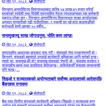
जेठ १९, २०८३
सेतोपाटी
त्रिभुवन अन्तर्राष्ट्रिय विमानस्थलबाट करिब ५४ लाख ७१ हजार रुपैयाँ
बराबरको स्वदेशी तथा विदेशी मुद्रासहित नेपाल एयरलाइन्सका एक कर्मचारी
पक्राउ परेका छन्। त्रिभुवन अन्तर्राष्ट्रिय विमानस्थल सुरक्षा कार्यालयका
अनुसार सुनसरीको गढी गाउँपालिका–१ स्थायी घर भई हाल काठमाडौंको
बनस्थली बस्दै आएका ५० वर्षीय...
सभामुखज्यू साख जोगाउनुस्, भोलि काम लाग्छ!
जेठ १९, २०८३
सेतोपाटी
सम्पादकीय आधारभूत कुराबाट सुरू गरौं। संसदको नेता प्रधानमन्त्री हो।
किनभने, संसदको बहुमतले उनलाई कार्यकारी भूमिकाका लागि चुनेको हुन्छ।
त्यसो भए, सभामुख को हो? सभामुख संसदको 'रेफ्री' हो। संसदमा सरकार र
सांसदबीच बहस तथा वादविवाद चलिरहन्छ। कहिलेकाहीँ संसदमा घम्साघम्सी
पनि चल्छ।...
सिइओ र सञ्चालकको अयोग्यताबारे सर्वोच्च अदालतको आदेशपछि
बैंकरहरू तनावमा
जेठ १९, २०८३
सेतोपाटी
बैंक तथा वित्तीय संस्थाको कार्यकारी अधिकृत (सिइओ) र सञ्चालक बन्न
अयोग्य हुने सम्बन्धी व्यवस्थाबारे सर्वोच्च अदालतले गरेको एक फैसलापछि