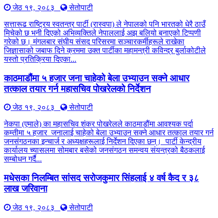
जेठ १९, २०८३
सेतोपाटी
सत्तारूढ राष्ट्रिय स्वतन्त्र पार्टी (रास्वपा) ले नेपालको पनि भारतको धेरै ठाउँ
मिचेको छ भनी दिएको अभिव्यक्तिले नेपाललाई अझ बलियो बनाएको टिप्पणी
गरेको छ। मंगलबार संघीय संसद परिसरमा सञ्चारकर्मीहरूले राखेका
जिज्ञासाको जबाफ दिने क्रममा उक्त पार्टीका महामन्त्री कविन्द्र बुर्लाकोटीले
यस्तो प्रतिक्रिया दिएका...
काठमाडौंमा ५ हजार जना चाहेको बेला उभ्याउन सक्ने आधार
तत्काल तयार गर्न महासचिव पोखरेलको निर्देशन
जेठ १९, २०८३
सेतोपाटी
नेकपा (एमाले) का महासचिव शंकर पोखरेलले काठमाडौंमा आवश्यक पर्दा
कम्तीमा ५ हजार जनालाई चाहेको बेला उभ्याउन सक्ने आधार तत्काल तयार गर्न
जनसंगठनका इन्चार्ज र अध्यक्षहरूलाई निर्देशन दिएका छन्। पार्टी केन्द्रीय
कार्यालय च्यासलमा सोमबार बसेको जनसंगठन समन्वय संयन्त्रको बैठकलाई
सम्बोधन गर्दै...
मधेसका निलम्बित सांसद सरोजकुमार सिंहलाई ४ वर्ष कैद र ३८
लाख जरिवाना
जेठ १९, २०८३
सेतोपाटी