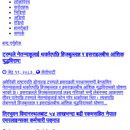
लोकप्रिय
स्रोतहरू
भिडियो
अडियो
रेडियो
हाम्रोबारे
सम्पर्क
बन्द गर्नुहोस्
ट्रम्पले नेतन्याहूलाई थर्काएपछि हिजबुल्लाह र इसराइलबीच आंशिक
युद्धविराम!
जेठ १९, २०८३
सेतोपाटी
अमेरिकी राष्ट्रपति डोनाल्ड ट्रम्पले इसराइली प्रधानमन्त्री बेन्जामिन
नेतन्याहूलाई थर्काएपछि हिजबुल्लाह र इसराइलबीच आंशिक युद्धविरामको घोषणा
भएको छ। इसराइलले हिजबुल्लाहलाई लक्ष्य गरिएको भन्दै लेबननमा आक्रमण
तीव्र पारेपछि ट्रम्पले नेतन्याहूलाई फोन गरेर थर्काएका थिए। त्यसपछि
लेबननले हिजबुल्लाह र इसराइलबीच आंशिक युद्धविरामको घोषणा...
त्रिभुवन विमानस्थलबाट ५४ लाखभन्दा बढी रकमसहित नेपाल
एयरलाइन्सका कर्मचारी पक्राउ