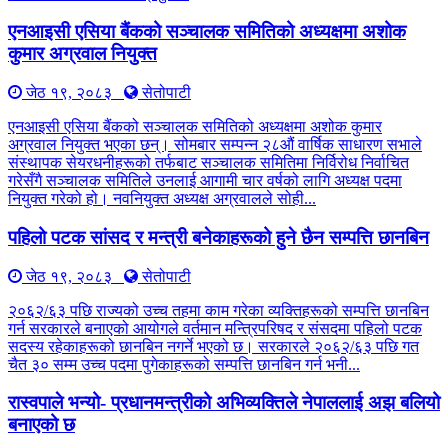
एनआइसी एसिया बैंकको सञ्चालक समितिको अध्यक्षमा अशोक
कुमार अग्रवाल नियुक्त
जेठ १९, २०८३
सेतोपाटी
एनआइसी एसिया बैंकको सञ्चालक समितिको अध्यक्षमा अशोक कुमार
अग्रवाल नियुक्त भएका छन्। सोमबार सम्पन्न २८औं वार्षिक साधारण सभाले
संस्थापक सेयरधनीहरूको तर्फबाट सञ्चालक समितिमा निर्विरोध निर्वाचित
गरेसँगै सञ्चालक समितिले उनलाई आगामी चार वर्षको लागि अध्यक्ष पदमा
नियुक्त गरेको हो। नवनियुक्त अध्यक्ष अग्रवालले सोही...
पहिलो पटक सांसद र मन्त्री बनेकाहरूको हुने छैन सम्पत्ति छानबिन
जेठ १९, २०८३
सेतोपाटी
२०६२/६३ पछि राज्यको उच्च तहमा काम गरेका व्यक्तिहरूको सम्पत्ति छानबिन
गर्न सरकारले बनाएको आयोगले वर्तमान मन्त्रिपरिषद र संसदमा पहिलो पटक
सदस्य रहेकाहरूको छानबिन नगर्ने भएको छ। सरकारले २०६२/६३ पछि गत
चैत ३० सम्म उच्च पदमा पुगेकाहरूको सम्पत्ति छानबिन गर्न भनी...
रास्वपाले भन्यो- प्रधानमन्त्रीको अभिव्यक्तिले नेपाललाई अझ बलियो
बनाएको छ