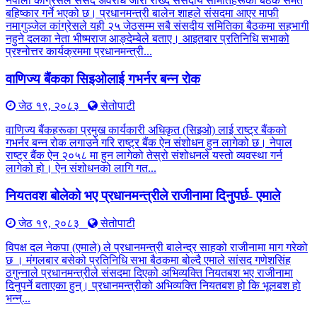
नेपाली कांग्रेसले संसद अवरोध जारी राख्दै संसदीय समितिहरूका बैठक समेत
बहिष्कार गर्ने भएको छ। प्रधानमन्त्री बालेन शाहले संसदमा आएर माफी
नमागुञ्जेल कांग्रेसले यही २५ जेठसम्म सबै संसदीय समितिका बैठकमा सहभागी
नहुने दलका नेता भीष्मराज आङ्देम्बेले बताए। आइतबार प्रतिनिधि सभाको
प्रश्नोत्तर कार्यक्रममा प्रधानमन्त्री...
वाणिज्य बैंकका सिइओलाई गभर्नर बन्न रोक
जेठ १९, २०८३
सेतोपाटी
वाणिज्य बैंकहरूका प्रमुख कार्यकारी अधिकृत (सिइओ) लाई राष्ट्र बैंकको
गभर्नर बन्न रोक लगाउने गरि राष्ट्र बैंक ऐन संशोधन हुन लागेको छ। नेपाल
राष्ट्र बैंक ऐन २०५८ मा हुन लागेको तेस्रो संशोधनले यस्तो व्यवस्था गर्न
लागेको हो। ऐन संशोधनको लागि गत...
नियतवश बोलेको भए प्रधानमन्त्रीले राजीनामा दिनुपर्छ- एमाले
जेठ १९, २०८३
सेतोपाटी
विपक्ष दल नेकपा (एमाले) ले प्रधानमन्त्री बालेन्द्र साहको राजीनामा माग गरेको
छ । मंगलबार बसेको प्रतिनिधि सभा बैठकमा बोल्दै एमाले सांसद गणेशसिंह
ठगुन्नाले प्रधानमन्त्रीले संसदमा दिएको अभिव्यक्ति नियतबश भए राजीनामा
दिनुपर्ने बताएका हुन्। प्रधानमन्त्रीको अभिव्यक्ति नियतबश हो कि भूलबश हो
भन्न्...