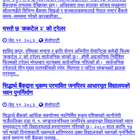
बैंकरहरू तनावमा देखिएका छन्। अधिवक्ता तथा हालका सांसद मधुकुमार
चौलागाईंले विभिन्न बैंकका सिइओ र सञ्चालकहरूलाई नेपाल राष्ट्र बैंकले
समय–समयमा गरेको कारबाहीका...
यस्तो छ 'ककटेल २' को ट्रेलर
जेठ १९, २०८३
सेतोपाटी
शाहिद कपुर, रश्मिका मन्दना र कृति सेनन अभिनीत रोमान्टिक कमेडी फिल्म
'ककटेल २' को ट्रेलर सार्वजनिक भएको छ। होमी अदजानिया निर्देशित
फिल्मको ट्रेलर मंगलबार युट्युबमा सार्वजनिक गरिएको हो। सार्वजनिक
ट्रेलरले तीन मुख्य पात्रबीचको प्रेम, मित्रता र जटिल सम्बन्धको झलक
प्रस्तुत...
सिद्धार्थ बैंकद्वारा भूकम्प प्रभावित जनप्रिय आधारभूत विद्यालयको
भवन पुनर्निर्माण
जेठ १९, २०८३
सेतोपाटी
सिद्धार्थ बैंकको आर्थिक सहयोगमा नवनिर्मित रुकुम पश्चिमको सानीभेरी
गाउँपालिका वडा नं. १, भण्डारवनस्थित जनप्रिय आधारभूत विद्यालयको भवन
समुद्घाटन गरी विद्यालयलाई हस्तान्तरण गरिएको छ। २०८० साल कात्ति १७
गते गएको विनाशकारी भूकम्पले क्षतिग्रस्त उक्त विद्यालयको भवनको पुनर्निर्माण
कार्य सम्पन्न गरी बैंकका प्रमुख...