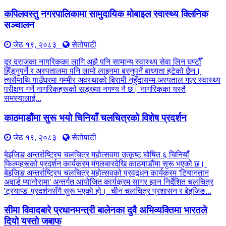
कपिलवस्तु नगरपालिकामा सामुदायिक मोबाइल स्वास्थ्य क्लिनिक
सञ्चालन
जेठ १९, २०८३
सेतोपाटी
दूर दराजका नागरिकका लागि अझै पनि सामान्य स्वास्थ्य सेवा लिन घण्टौँ
हिँड्नुपर्ने र अस्पतालमा पनि लामो लाइनमा बस्नुपर्ने बाध्यता हटेको छैन।
त्यसैमाथि गाउँघरमा गम्भीर अवस्थाको बिरामी नहुँदासम्म अस्पताल गएर स्वास्थ्य
परीक्षण गर्ने नागरिकहरूको सङ्ख्या नगण्य नै छ। नागरिकका यस्तै
समस्यालाई...
काठमाडौंमा सुरू भयो चिनियाँ चलचित्रको विशेष प्रदर्शन
जेठ १९, २०८३
सेतोपाटी
बेइजिङ अन्तर्राष्ट्रिय चलचित्र महोत्सवमा उत्कृष्ट घोषित ६ चिनियाँ
फिल्महरूको प्रदर्शन कार्यक्रम मंगलबारदेखि काठमाडौंमा सुरू भएको छ।
बेइजिङ अन्तर्राष्ट्रिय चलचित्र महोत्सवको प्रवद्र्धन कार्यक्रम 'टियानतान
अवार्ड प्यानोरामा' अन्तर्गत आयोजित कार्यक्रम सागर झान निर्देशित चलचित्र
'ट्रयाप्ड' प्रदर्शनसँगै सुरू भएको हो। चीन चलचित्र प्रशासन र बेइजिङ...
सीमा विवादबारे प्रधानमन्त्री बालेनका दुवै अभिव्यक्तिमा भारतले
दियो यस्तो जबाफ