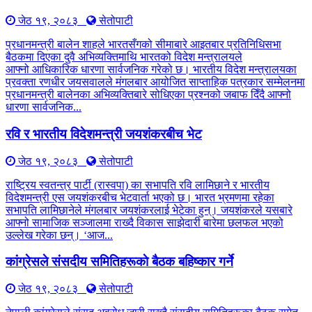
जेठ १९, २०८३
सेतोपाटी
प्रधानमन्त्री बालेन शाहले भारतसँगको सीमाबारे आइतबार प्रतिनिधिसभा
बैठकमा दिएका दुवै अभिव्यक्तिमाथि भारतको विदेश मन्त्रालयले
आफ्नो आधिकारिक धारणा सार्वजनिक गरेको छ। भारतीय विदेश मन्त्रालयका
प्रवक्ता रणधीर जयसवालले मंगलबार आयोजित साप्ताहिक पत्रकार सम्मेलनमा
प्रधानमन्त्री बालेनका अभिव्यक्तिबारे सोधिएका प्रश्नको जबाफ दिँदै आफ्नो
धारणा सार्वजनिक...
रवि र भारतीय विदेशमन्त्री जयशंकरबीच भेट
जेठ १९, २०८३
सेतोपाटी
राष्ट्रिय स्वतन्त्र पार्टी (रास्वपा) का सभापति रवि लामिछाने र भारतीय
विदेशमन्त्री एस जयशंकरबीच भेटवार्ता भएको छ। भारत भ्रमणमा रहेका
सभापति लामिछानेले मंगलबार जयशंकरलाई भेटेका हुन्। जयशंकरले यसबारे
आफ्नो सामाजिक सञ्जालमा राख्दै विकास साझेदारी बारेमा छलफल भएको
उल्लेख गरेका छन्। ‘आज...
कांग्रेसले संसदीय समितिहरूकाे बैठक बहिष्कार गर्ने
जेठ १९, २०८३
सेतोपाटी