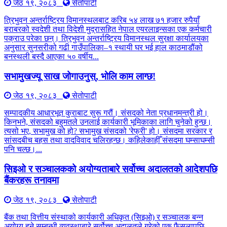
जेठ १९, २०८३
सेतोपाटी
त्रिभुवन अन्तर्राष्ट्रिय विमानस्थलबाट करिब ५४ लाख ७१ हजार रुपैयाँ
बराबरको स्वदेशी तथा विदेशी मुद्रासहित नेपाल एयरलाइन्सका एक कर्मचारी
पक्राउ परेका छन्। त्रिभुवन अन्तर्राष्ट्रिय विमानस्थल सुरक्षा कार्यालयका
अनुसार सुनसरीको गढी गाउँपालिका–१ स्थायी घर भई हाल काठमाडौंको
बनस्थली बस्दै आएका ५० वर्षीय...
सभामुखज्यू साख जोगाउनुस्, भोलि काम लाग्छ!
जेठ १९, २०८३
सेतोपाटी
सम्पादकीय आधारभूत कुराबाट सुरू गरौं। संसदको नेता प्रधानमन्त्री हो।
किनभने, संसदको बहुमतले उनलाई कार्यकारी भूमिकाका लागि चुनेको हुन्छ।
त्यसो भए, सभामुख को हो? सभामुख संसदको 'रेफ्री' हो। संसदमा सरकार र
सांसदबीच बहस तथा वादविवाद चलिरहन्छ। कहिलेकाहीँ संसदमा घम्साघम्सी
पनि चल्छ।...
सिइओ र सञ्चालकको अयोग्यताबारे सर्वोच्च अदालतको आदेशपछि
बैंकरहरू तनावमा
जेठ १९, २०८३
सेतोपाटी
बैंक तथा वित्तीय संस्थाको कार्यकारी अधिकृत (सिइओ) र सञ्चालक बन्न
अयोग्य हुने सम्बन्धी व्यवस्थाबारे सर्वोच्च अदालतले गरेको एक फैसलापछि