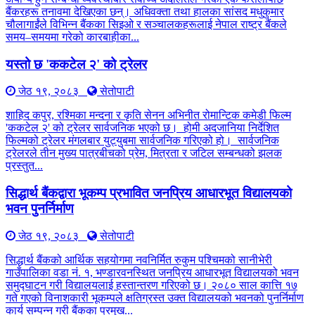
बैंकरहरू तनावमा देखिएका छन्। अधिवक्ता तथा हालका सांसद मधुकुमार
चौलागाईंले विभिन्न बैंकका सिइओ र सञ्चालकहरूलाई नेपाल राष्ट्र बैंकले
समय–समयमा गरेको कारबाहीका...
यस्तो छ 'ककटेल २' को ट्रेलर
जेठ १९, २०८३
सेतोपाटी
शाहिद कपुर, रश्मिका मन्दना र कृति सेनन अभिनीत रोमान्टिक कमेडी फिल्म
'ककटेल २' को ट्रेलर सार्वजनिक भएको छ। होमी अदजानिया निर्देशित
फिल्मको ट्रेलर मंगलबार युट्युबमा सार्वजनिक गरिएको हो। सार्वजनिक
ट्रेलरले तीन मुख्य पात्रबीचको प्रेम, मित्रता र जटिल सम्बन्धको झलक
प्रस्तुत...
सिद्धार्थ बैंकद्वारा भूकम्प प्रभावित जनप्रिय आधारभूत विद्यालयको
भवन पुनर्निर्माण
जेठ १९, २०८३
सेतोपाटी
सिद्धार्थ बैंकको आर्थिक सहयोगमा नवनिर्मित रुकुम पश्चिमको सानीभेरी
गाउँपालिका वडा नं. १, भण्डारवनस्थित जनप्रिय आधारभूत विद्यालयको भवन
समुद्घाटन गरी विद्यालयलाई हस्तान्तरण गरिएको छ। २०८० साल कात्ति १७
गते गएको विनाशकारी भूकम्पले क्षतिग्रस्त उक्त विद्यालयको भवनको पुनर्निर्माण
कार्य सम्पन्न गरी बैंकका प्रमुख...