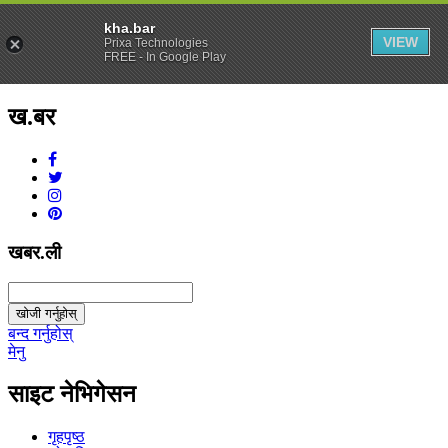
kha.bar
VIEW
Prixa Technologies
FREE - In Google Play
ख.बर
v1.0.0
खबर.ली
खोजी गर्नुहोस्
बन्द गर्नुहोस्
मेनु
साइट नेभिगेसन
गृहपृष्ठ