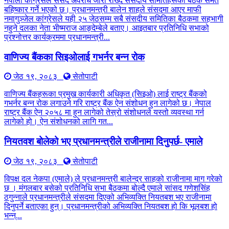
नेपाली कांग्रेसले संसद अवरोध जारी राख्दै संसदीय समितिहरूका बैठक समेत
बहिष्कार गर्ने भएको छ। प्रधानमन्त्री बालेन शाहले संसदमा आएर माफी
नमागुञ्जेल कांग्रेसले यही २५ जेठसम्म सबै संसदीय समितिका बैठकमा सहभागी
नहुने दलका नेता भीष्मराज आङ्देम्बेले बताए। आइतबार प्रतिनिधि सभाको
प्रश्नोत्तर कार्यक्रममा प्रधानमन्त्री...
वाणिज्य बैंकका सिइओलाई गभर्नर बन्न रोक
जेठ १९, २०८३
सेतोपाटी
वाणिज्य बैंकहरूका प्रमुख कार्यकारी अधिकृत (सिइओ) लाई राष्ट्र बैंकको
गभर्नर बन्न रोक लगाउने गरि राष्ट्र बैंक ऐन संशोधन हुन लागेको छ। नेपाल
राष्ट्र बैंक ऐन २०५८ मा हुन लागेको तेस्रो संशोधनले यस्तो व्यवस्था गर्न
लागेको हो। ऐन संशोधनको लागि गत...
नियतवश बोलेको भए प्रधानमन्त्रीले राजीनामा दिनुपर्छ- एमाले
जेठ १९, २०८३
सेतोपाटी
विपक्ष दल नेकपा (एमाले) ले प्रधानमन्त्री बालेन्द्र साहको राजीनामा माग गरेको
छ । मंगलबार बसेको प्रतिनिधि सभा बैठकमा बोल्दै एमाले सांसद गणेशसिंह
ठगुन्नाले प्रधानमन्त्रीले संसदमा दिएको अभिव्यक्ति नियतबश भए राजीनामा
दिनुपर्ने बताएका हुन्। प्रधानमन्त्रीको अभिव्यक्ति नियतबश हो कि भूलबश हो
भन्न्...