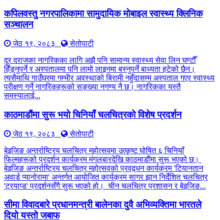
कपिलवस्तु नगरपालिकामा सामुदायिक मोबाइल स्वास्थ्य क्लिनिक
सञ्चालन
जेठ १९, २०८३
सेतोपाटी
दूर दराजका नागरिकका लागि अझै पनि सामान्य स्वास्थ्य सेवा लिन घण्टौँ
हिँड्नुपर्ने र अस्पतालमा पनि लामो लाइनमा बस्नुपर्ने बाध्यता हटेको छैन।
त्यसैमाथि गाउँघरमा गम्भीर अवस्थाको बिरामी नहुँदासम्म अस्पताल गएर स्वास्थ्य
परीक्षण गर्ने नागरिकहरूको सङ्ख्या नगण्य नै छ। नागरिकका यस्तै
समस्यालाई...
काठमाडौंमा सुरू भयो चिनियाँ चलचित्रको विशेष प्रदर्शन
जेठ १९, २०८३
सेतोपाटी
बेइजिङ अन्तर्राष्ट्रिय चलचित्र महोत्सवमा उत्कृष्ट घोषित ६ चिनियाँ
फिल्महरूको प्रदर्शन कार्यक्रम मंगलबारदेखि काठमाडौंमा सुरू भएको छ।
बेइजिङ अन्तर्राष्ट्रिय चलचित्र महोत्सवको प्रवद्र्धन कार्यक्रम 'टियानतान
अवार्ड प्यानोरामा' अन्तर्गत आयोजित कार्यक्रम सागर झान निर्देशित चलचित्र
'ट्रयाप्ड' प्रदर्शनसँगै सुरू भएको हो। चीन चलचित्र प्रशासन र बेइजिङ...
सीमा विवादबारे प्रधानमन्त्री बालेनका दुवै अभिव्यक्तिमा भारतले
दियो यस्तो जबाफ