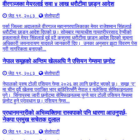
वीरगञ्जका मेयरलाई सवा ४ लाख धरौटीमा छाड्न आदेश
जेठ १९, २०८३
सेतोपाटी
पर्सा जिल्ला अदालतले वीरगञ्ज महानगरपालिकाका मेयर राजेशमान सिंहलाई
धरौटीमा छाड्न आदेश दिएको छ। सोमबार न्यायाधीश गायत्रीप्रसाद रेग्मीको
इजलासले मेयर सिंहलाई दुई वटै कसुरमा धरौटीमा छाड्न आदेश दिएको सूचना
अधिकारी जयनारायण यादवले जानकारी दिए। उनका अनुसार झुटा विवरण पेस
गरी नागरिकता बनाएको...
नेपाल समूहको अन्तिम खेलअघि नै एसियन गेम्समा छनोट
जेठ १९, २०८३
सेतोपाटी
नेपालको पुरुष टोली एसियन गेम्स २०२६ का लागि छनोट भएको छ। समूह ‘ए’
मा चीन दुवै खेलमा पराजित भएर बाहिरिएसँगै नेपाल र मलेसिया सेमिफाइनलमा
पुगे। सिंगापुरमा जारी छनोटमा सेमिफाइनलमा पुग्ने चार टोली एसियन गेम्समा
छनोट हुने प्रावधान छ। एसियन गेम्स...
प्रधानमन्त्रीको अभिव्यक्तिमा रास्वपाको पनि धारणा आउनुपर्छ-
नेकपा प्रमुख सचेतक दुलाल
जेठ १९, २०८३
सेतोपाटी