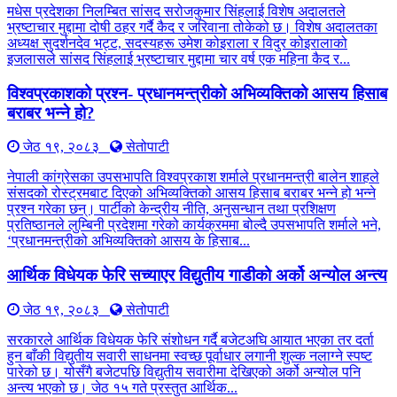
मधेस प्रदेशका निलम्बित सांसद सरोजकुमार सिंहलाई विशेष अदालतले
भ्रष्टाचार मुद्दामा दोषी ठहर गर्दै कैद र जरिवाना तोकेको छ। विशेष अदालतका
अध्यक्ष सुदर्शनदेव भट्ट, सदस्यहरू उमेश कोइराला र विदुर कोइरालाको
इजलासले सांसद सिंहलाई भ्रष्टाचार मुद्दामा चार वर्ष एक महिना कैद र...
विश्वप्रकाशको प्रश्न- प्रधानमन्त्रीको अभिव्यक्तिको आसय हिसाब
बराबर भन्ने हो?
जेठ १९, २०८३
सेतोपाटी
नेपाली कांग्रेसका उपसभापति विश्वप्रकाश शर्माले प्रधानमन्त्री बालेन शाहले
संसदको रोस्ट्रमबाट दिएको अभिव्यक्तिको आसय हिसाब बराबर भन्ने हो भन्ने
प्रश्न गरेका छन्। पार्टीको केन्द्रीय नीति, अनुसन्धान तथा प्रशिक्षण
प्रतिष्ठानले लुम्बिनी प्रदेशमा गरेको कार्यक्रममा बोल्दै उपसभापति शर्माले भने,
‘प्रधानमन्त्रीको अभिव्यक्तिको आसय के हिसाब...
आर्थिक विधेयक फेरि सच्याएर विद्युतीय गाडीको अर्को अन्योल अन्त्य
जेठ १९, २०८३
सेतोपाटी
सरकारले आर्थिक विधेयक फेरि संशोधन गर्दै बजेटअघि आयात भएका तर दर्ता
हुन बाँकी विद्युतीय सवारी साधनमा स्वच्छ पूर्वाधार लगानी शुल्क नलाग्ने स्पष्ट
पारेको छ। योसँगै बजेटपछि विद्युतीय सवारीमा देखिएको अर्को अन्योल पनि
अन्त्य भएको छ। जेठ १५ गते प्रस्तुत आर्थिक...