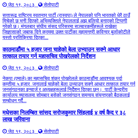
जेठ १९, २०८३
सेतोपाटी
सत्तारूढ राष्ट्रिय स्वतन्त्र पार्टी (रास्वपा) ले नेपालको पनि भारतको धेरै ठाउँ
मिचेको छ भनी दिएको अभिव्यक्तिले नेपाललाई अझ बलियो बनाएको टिप्पणी
गरेको छ। मंगलबार संघीय संसद परिसरमा सञ्चारकर्मीहरूले राखेका
जिज्ञासाको जबाफ दिने क्रममा उक्त पार्टीका महामन्त्री कविन्द्र बुर्लाकोटीले
यस्तो प्रतिक्रिया दिएका...
काठमाडौंमा ५ हजार जना चाहेको बेला उभ्याउन सक्ने आधार
तत्काल तयार गर्न महासचिव पोखरेलको निर्देशन
जेठ १९, २०८३
सेतोपाटी
नेकपा (एमाले) का महासचिव शंकर पोखरेलले काठमाडौंमा आवश्यक पर्दा
कम्तीमा ५ हजार जनालाई चाहेको बेला उभ्याउन सक्ने आधार तत्काल तयार गर्न
जनसंगठनका इन्चार्ज र अध्यक्षहरूलाई निर्देशन दिएका छन्। पार्टी केन्द्रीय
कार्यालय च्यासलमा सोमबार बसेको जनसंगठन समन्वय संयन्त्रको बैठकलाई
सम्बोधन गर्दै...
मधेसका निलम्बित सांसद सरोजकुमार सिंहलाई ४ वर्ष कैद र ३८
लाख जरिवाना
जेठ १९, २०८३
सेतोपाटी