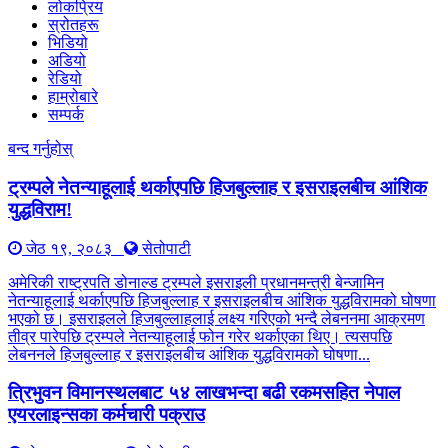
लोकप्रिय
स्रोतहरू
भिडियो
अडियो
रेडियो
हाम्रोबारे
सम्पर्क
बन्द गर्नुहोस्
ट्रम्पले नेतन्याहूलाई थर्काएपछि हिजबुल्लाह र इसराइलबीच आंशिक
युद्धविराम!
जेठ १९, २०८३
सेतोपाटी
अमेरिकी राष्ट्रपति डोनाल्ड ट्रम्पले इसराइली प्रधानमन्त्री बेन्जामिन
नेतन्याहूलाई थर्काएपछि हिजबुल्लाह र इसराइलबीच आंशिक युद्धविरामको घोषणा
भएको छ। इसराइलले हिजबुल्लाहलाई लक्ष्य गरिएको भन्दै लेबननमा आक्रमण
तीव्र पारेपछि ट्रम्पले नेतन्याहूलाई फोन गरेर थर्काएका थिए। त्यसपछि
लेबननले हिजबुल्लाह र इसराइलबीच आंशिक युद्धविरामको घोषणा...
त्रिभुवन विमानस्थलबाट ५४ लाखभन्दा बढी रकमसहित नेपाल
एयरलाइन्सका कर्मचारी पक्राउ