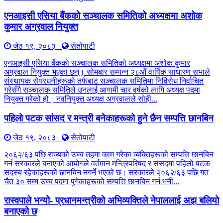
एनआइसी एसिया बैंकको सञ्चालक समितिको अध्यक्षमा अशोक
कुमार अग्रवाल नियुक्त
जेठ १९, २०८३
सेतोपाटी
एनआइसी एसिया बैंकको सञ्चालक समितिको अध्यक्षमा अशोक कुमार
अग्रवाल नियुक्त भएका छन्। सोमबार सम्पन्न २८औं वार्षिक साधारण सभाले
संस्थापक सेयरधनीहरूको तर्फबाट सञ्चालक समितिमा निर्विरोध निर्वाचित
गरेसँगै सञ्चालक समितिले उनलाई आगामी चार वर्षको लागि अध्यक्ष पदमा
नियुक्त गरेको हो। नवनियुक्त अध्यक्ष अग्रवालले सोही...
पहिलो पटक सांसद र मन्त्री बनेकाहरूको हुने छैन सम्पत्ति छानबिन
जेठ १९, २०८३
सेतोपाटी
२०६२/६३ पछि राज्यको उच्च तहमा काम गरेका व्यक्तिहरूको सम्पत्ति छानबिन
गर्न सरकारले बनाएको आयोगले वर्तमान मन्त्रिपरिषद र संसदमा पहिलो पटक
सदस्य रहेकाहरूको छानबिन नगर्ने भएको छ। सरकारले २०६२/६३ पछि गत
चैत ३० सम्म उच्च पदमा पुगेकाहरूको सम्पत्ति छानबिन गर्न भनी...
रास्वपाले भन्यो- प्रधानमन्त्रीको अभिव्यक्तिले नेपाललाई अझ बलियो
बनाएको छ