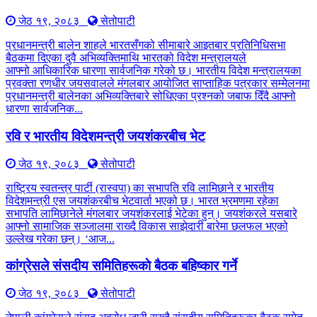
जेठ १९, २०८३
सेतोपाटी
प्रधानमन्त्री बालेन शाहले भारतसँगको सीमाबारे आइतबार प्रतिनिधिसभा
बैठकमा दिएका दुवै अभिव्यक्तिमाथि भारतको विदेश मन्त्रालयले
आफ्नो आधिकारिक धारणा सार्वजनिक गरेको छ। भारतीय विदेश मन्त्रालयका
प्रवक्ता रणधीर जयसवालले मंगलबार आयोजित साप्ताहिक पत्रकार सम्मेलनमा
प्रधानमन्त्री बालेनका अभिव्यक्तिबारे सोधिएका प्रश्नको जबाफ दिँदै आफ्नो
धारणा सार्वजनिक...
रवि र भारतीय विदेशमन्त्री जयशंकरबीच भेट
जेठ १९, २०८३
सेतोपाटी
राष्ट्रिय स्वतन्त्र पार्टी (रास्वपा) का सभापति रवि लामिछाने र भारतीय
विदेशमन्त्री एस जयशंकरबीच भेटवार्ता भएको छ। भारत भ्रमणमा रहेका
सभापति लामिछानेले मंगलबार जयशंकरलाई भेटेका हुन्। जयशंकरले यसबारे
आफ्नो सामाजिक सञ्जालमा राख्दै विकास साझेदारी बारेमा छलफल भएको
उल्लेख गरेका छन्। ‘आज...
कांग्रेसले संसदीय समितिहरूकाे बैठक बहिष्कार गर्ने
जेठ १९, २०८३
सेतोपाटी