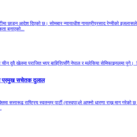
ीमा छाड्न आदेश दिएको छ। सोमबार न्यायाधीश गायत्रीप्रसाद रेग्मीको इजलासले
ता बनाएको...
न दुवै खेलमा पराजित भएर बाहिरिएसँगै नेपाल र मलेसिया सेमिफाइनलमा पुगे। सिं
पा प्रमुख सचेतक दुलाल
्यक्तिमा सत्तारूढ राष्ट्रिय स्वतन्त्र पार्टी (रास्वपा)ले आफ्नो धारणा राख्न माग ग
.