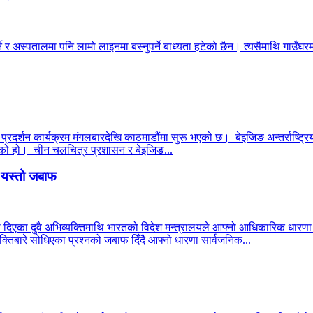
ने र अस्पतालमा पनि लामो लाइनमा बस्नुपर्ने बाध्यता हटेको छैन। त्यसैमाथि गाउँघरमा
 प्रदर्शन कार्यक्रम मंगलबारदेखि काठमाडौंमा सुरू भएको छ। बेइजिङ अन्तर्राष्ट्रिय
 भएको हो। चीन चलचित्र प्रशासन र बेइजिङ...
ो यस्तो जबाफ
ा दिएका दुवै अभिव्यक्तिमाथि भारतको विदेश मन्त्रालयले आफ्नो आधिकारिक धार
्तिबारे सोधिएका प्रश्नको जबाफ दिँदै आफ्नो धारणा सार्वजनिक...