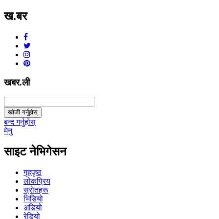
ख.बर
v1.0.0
खबर.ली
खोजी गर्नुहोस्
बन्द गर्नुहोस्
मेनु
साइट नेभिगेसन
गृहपृष्ठ
लोकप्रिय
स्रोतहरू
भिडियो
अडियो
रेडियो