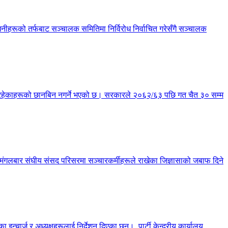
हरूको तर्फबाट सञ्चालक समितिमा निर्विरोध निर्वाचित गरेसँगै सञ्चालक
्य रहेकाहरूको छानबिन नगर्ने भएको छ। सरकारले २०६२/६३ पछि गत चैत ३० सम्म
छ। मंगलबार संघीय संसद परिसरमा सञ्चारकर्मीहरूले राखेका जिज्ञासाको जबाफ दिने
चार्ज र अध्यक्षहरूलाई निर्देशन दिएका छन्। पार्टी केन्द्रीय कार्यालय