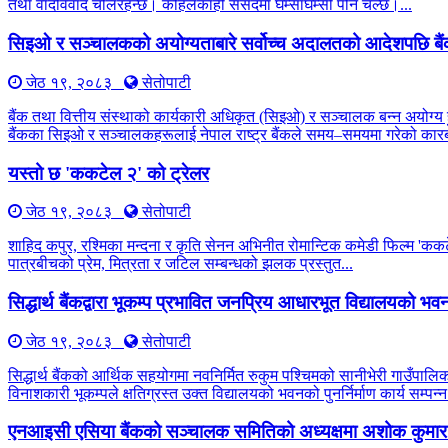
तथा वादविवाद चलिरहन्छ। कहिलेकाहीँ संसदमा घम्साघम्सी पनि चल्छ।...
सिइओ र सञ्चालकको अयोग्यताबारे सर्वोच्च अदालतको आदेशपछि बै
जेठ १९, २०८३
सेतोपाटी
बैंक तथा वित्तीय संस्थाको कार्यकारी अधिकृत (सिइओ) र सञ्चालक बन्न अयोग्य 
बैंकका सिइओ र सञ्चालकहरूलाई नेपाल राष्ट्र बैंकले समय–समयमा गरेको कारब
यस्तो छ 'ककटेल २' को ट्रेलर
जेठ १९, २०८३
सेतोपाटी
शाहिद कपुर, रश्मिका मन्दना र कृति सेनन अभिनीत रोमान्टिक कमेडी फिल्म 'कक
पात्रबीचको प्रेम, मित्रता र जटिल सम्बन्धको झलक प्रस्तुत...
सिद्धार्थ बैंकद्वारा भूकम्प प्रभावित जनप्रिय आधारभूत विद्यालयको भवन प
जेठ १९, २०८३
सेतोपाटी
सिद्धार्थ बैंकको आर्थिक सहयोगमा नवनिर्मित रुकुम पश्चिमको सानीभेरी गाउँप
विनाशकारी भूकम्पले क्षतिग्रस्त उक्त विद्यालयको भवनको पुनर्निर्माण कार्य सम्पन्न
एनआइसी एसिया बैंकको सञ्चालक समितिको अध्यक्षमा अशोक कुमार 