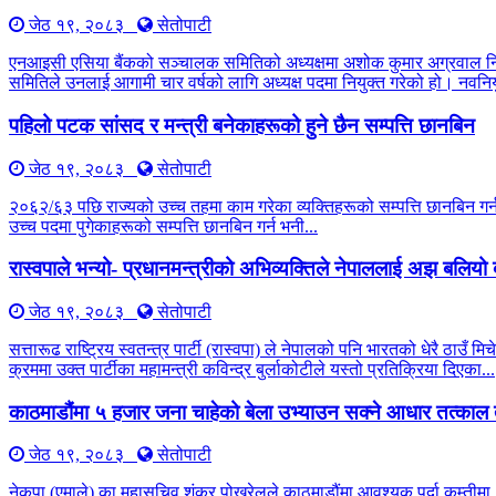
जेठ १९, २०८३
सेतोपाटी
एनआइसी एसिया बैंकको सञ्चालक समितिको अध्यक्षमा अशोक कुमार अग्रवाल नियु
समितिले उनलाई आगामी चार वर्षको लागि अध्यक्ष पदमा नियुक्त गरेको हो। नवनियु
पहिलो पटक सांसद र मन्त्री बनेकाहरूको हुने छैन सम्पत्ति छानबिन
जेठ १९, २०८३
सेतोपाटी
२०६२/६३ पछि राज्यको उच्च तहमा काम गरेका व्यक्तिहरूको सम्पत्ति छानबिन 
उच्च पदमा पुगेकाहरूको सम्पत्ति छानबिन गर्न भनी...
रास्वपाले भन्यो- प्रधानमन्त्रीको अभिव्यक्तिले नेपाललाई अझ बलिय
जेठ १९, २०८३
सेतोपाटी
सत्तारूढ राष्ट्रिय स्वतन्त्र पार्टी (रास्वपा) ले नेपालको पनि भारतको धेरै 
क्रममा उक्त पार्टीका महामन्त्री कविन्द्र बुर्लाकोटीले यस्तो प्रतिक्रिया दिएका...
काठमाडौंमा ५ हजार जना चाहेको बेला उभ्याउन सक्ने आधार तत्काल 
जेठ १९, २०८३
सेतोपाटी
नेकपा (एमाले) का महासचिव शंकर पोखरेलले काठमाडौंमा आवश्यक पर्दा कम्तीमा ५