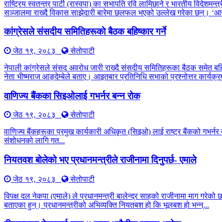
राष्ट्रिय स्वतन्त्र पार्टी (रास्वपा) का सभापति रवि लामिछाने र भारतीय विद
सञ्जालमा राख्दै विकास साझेदारी बारेमा छलफल भएको उल्लेख गरेका छन्। ‘आ
कांग्रेसले संसदीय समितिहरूकाे बैठक बहिष्कार गर्ने
जेठ १९, २०८३
सेतोपाटी
नेपाली कांग्रेसले संसद अवरोध जारी राख्दै संसदीय समितिहरूका बैठक समेत बह
नेता भीष्मराज आङ्देम्बेले बताए। आइतबार प्रतिनिधि सभाको प्रश्नोत्तर कार्यक्रम
वाणिज्य बैंकका सिइओलाई गभर्नर बन्न रोक
जेठ १९, २०८३
सेतोपाटी
वाणिज्य बैंकहरूका प्रमुख कार्यकारी अधिकृत (सिइओ) लाई राष्ट्र बैंकको गभर्नर 
संशोधनको लागि गत...
नियतवश बोलेको भए प्रधानमन्त्रीले राजीनामा दिनुपर्छ- एमाले
जेठ १९, २०८३
सेतोपाटी
विपक्ष दल नेकपा (एमाले) ले प्रधानमन्त्री बालेन्द्र साहको राजीनामा माग गरेको
बताएका हुन्। प्रधानमन्त्रीको अभिव्यक्ति नियतबश हो कि भूलबश हो भन्न्...