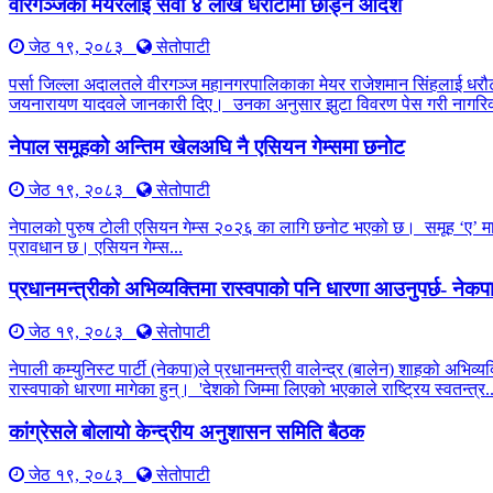
वीरगञ्जका मेयरलाई सवा ४ लाख धरौटीमा छाड्न आदेश
जेठ १९, २०८३
सेतोपाटी
पर्सा जिल्ला अदालतले वीरगञ्ज महानगरपालिकाका मेयर राजेशमान सिंहलाई धरौट
जयनारायण यादवले जानकारी दिए। उनका अनुसार झुटा विवरण पेस गरी नागरिक
नेपाल समूहको अन्तिम खेलअघि नै एसियन गेम्समा छनोट
जेठ १९, २०८३
सेतोपाटी
नेपालको पुरुष टोली एसियन गेम्स २०२६ का लागि छनोट भएको छ। समूह ‘ए’ मा ची
प्रावधान छ। एसियन गेम्स...
प्रधानमन्त्रीको अभिव्यक्तिमा रास्वपाको पनि धारणा आउनुपर्छ- नेक
जेठ १९, २०८३
सेतोपाटी
नेपाली कम्युनिस्ट पार्टी (नेकपा)ले प्रधानमन्त्री वालेन्द्र (बालेन) शाहको अभिव
रास्वपाको धारणा मागेका हुन्। 'देशको जिम्मा लिएको भएकाले राष्ट्रिय स्वतन्त्र..
कांग्रेसले बोलायो केन्द्रीय अनुशासन समिति बैठक
जेठ १९, २०८३
सेतोपाटी