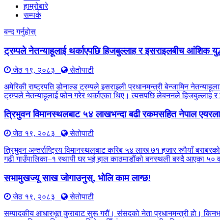
हाम्रोबारे
सम्पर्क
बन्द गर्नुहोस्
ट्रम्पले नेतन्याहूलाई थर्काएपछि हिजबुल्लाह र इसराइलबीच आंशिक युद
जेठ १९, २०८३
सेतोपाटी
अमेरिकी राष्ट्रपति डोनाल्ड ट्रम्पले इसराइली प्रधानमन्त्री बेन्जामिन नेतन्
ट्रम्पले नेतन्याहूलाई फोन गरेर थर्काएका थिए। त्यसपछि लेबननले हिजबुल्लाह 
त्रिभुवन विमानस्थलबाट ५४ लाखभन्दा बढी रकमसहित नेपाल एयरलाइ
जेठ १९, २०८३
सेतोपाटी
त्रिभुवन अन्तर्राष्ट्रिय विमानस्थलबाट करिब ५४ लाख ७१ हजार रुपैयाँ बराबरको
गढी गाउँपालिका–१ स्थायी घर भई हाल काठमाडौंको बनस्थली बस्दै आएका ५० वर्
सभामुखज्यू साख जोगाउनुस्, भोलि काम लाग्छ!
जेठ १९, २०८३
सेतोपाटी
सम्पादकीय आधारभूत कुराबाट सुरू गरौं। संसदको नेता प्रधानमन्त्री हो। किन