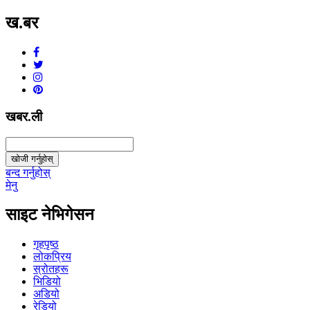
ख.बर
v1.0.0
खबर.ली
खोजी गर्नुहोस्
बन्द गर्नुहोस्
मेनु
साइट नेभिगेसन
गृहपृष्ठ
लोकप्रिय
स्रोतहरू
भिडियो
अडियो
रेडियो