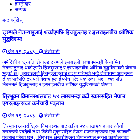
हाम्रोबारे
सम्पर्क
बन्द गर्नुहोस्
ट्रम्पले नेतन्याहूलाई थर्काएपछि हिजबुल्लाह र इसराइलबीच आंशिक
युद्धविराम!
जेठ १९, २०८३
सेतोपाटी
अमेरिकी राष्ट्रपति डोनाल्ड ट्रम्पले इसराइली प्रधानमन्त्री बेन्जामिन
नेतन्याहूलाई थर्काएपछि हिजबुल्लाह र इसराइलबीच आंशिक युद्धविरामको घोषणा
भएको छ। इसराइलले हिजबुल्लाहलाई लक्ष्य गरिएको भन्दै लेबननमा आक्रमण
तीव्र पारेपछि ट्रम्पले नेतन्याहूलाई फोन गरेर थर्काएका थिए। त्यसपछि
लेबननले हिजबुल्लाह र इसराइलबीच आंशिक युद्धविरामको घोषणा...
त्रिभुवन विमानस्थलबाट ५४ लाखभन्दा बढी रकमसहित नेपाल
एयरलाइन्सका कर्मचारी पक्राउ
जेठ १९, २०८३
सेतोपाटी
त्रिभुवन अन्तर्राष्ट्रिय विमानस्थलबाट करिब ५४ लाख ७१ हजार रुपैयाँ
बराबरको स्वदेशी तथा विदेशी मुद्रासहित नेपाल एयरलाइन्सका एक कर्मचारी
पक्राउ परेका छन्। त्रिभुवन अन्तर्राष्ट्रिय विमानस्थल सुरक्षा कार्यालयका