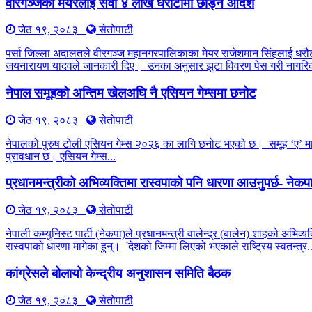
वीरगञ्जका मेयरलाई सवा ४ लाख धरौटीमा छाड्न आदेश
जेठ १९, २०८३
सेतोपाटी
पर्सा जिल्ला अदालतले वीरगञ्ज महानगरपालिकाका मेयर राजेशमान सिंहलाई धरौट
जयनारायण यादवले जानकारी दिए। उनका अनुसार झुटा विवरण पेस गरी नागरिक
नेपाल समूहको अन्तिम खेलअघि नै एसियन गेम्समा छनोट
जेठ १९, २०८३
सेतोपाटी
नेपालको पुरुष टोली एसियन गेम्स २०२६ का लागि छनोट भएको छ। समूह ‘ए’ मा ची
प्रावधान छ। एसियन गेम्स...
प्रधानमन्त्रीको अभिव्यक्तिमा रास्वपाको पनि धारणा आउनुपर्छ- नेक
जेठ १९, २०८३
सेतोपाटी
नेपाली कम्युनिस्ट पार्टी (नेकपा)ले प्रधानमन्त्री वालेन्द्र (बालेन) शाहको अभिव
रास्वपाको धारणा मागेका हुन्। 'देशको जिम्मा लिएको भएकाले राष्ट्रिय स्वतन्त्र..
कांग्रेसले बोलायो केन्द्रीय अनुशासन समिति बैठक
जेठ १९, २०८३
सेतोपाटी