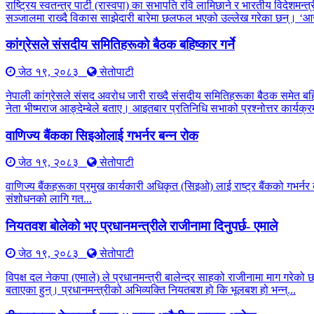
राष्ट्रिय स्वतन्त्र पार्टी (रास्वपा) का सभापति रवि लामिछाने र भारतीय विद
सञ्जालमा राख्दै विकास साझेदारी बारेमा छलफल भएको उल्लेख गरेका छन्। ‘आ
कांग्रेसले संसदीय समितिहरूकाे बैठक बहिष्कार गर्ने
जेठ १९, २०८३
सेतोपाटी
नेपाली कांग्रेसले संसद अवरोध जारी राख्दै संसदीय समितिहरूका बैठक समेत बह
नेता भीष्मराज आङ्देम्बेले बताए। आइतबार प्रतिनिधि सभाको प्रश्नोत्तर कार्यक्रम
वाणिज्य बैंकका सिइओलाई गभर्नर बन्न रोक
जेठ १९, २०८३
सेतोपाटी
वाणिज्य बैंकहरूका प्रमुख कार्यकारी अधिकृत (सिइओ) लाई राष्ट्र बैंकको गभर्नर 
संशोधनको लागि गत...
नियतवश बोलेको भए प्रधानमन्त्रीले राजीनामा दिनुपर्छ- एमाले
जेठ १९, २०८३
सेतोपाटी
विपक्ष दल नेकपा (एमाले) ले प्रधानमन्त्री बालेन्द्र साहको राजीनामा माग गरेको
बताएका हुन्। प्रधानमन्त्रीको अभिव्यक्ति नियतबश हो कि भूलबश हो भन्न्...