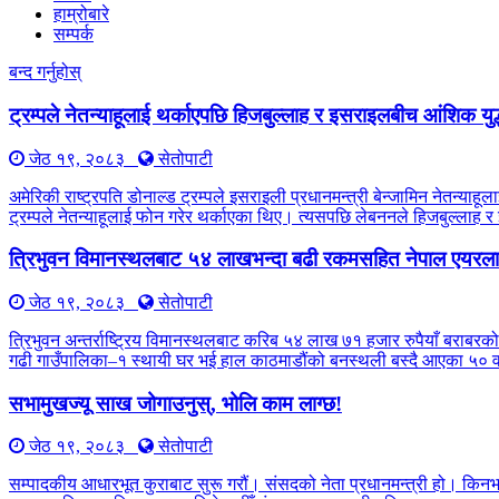
हाम्रोबारे
सम्पर्क
बन्द गर्नुहोस्
ट्रम्पले नेतन्याहूलाई थर्काएपछि हिजबुल्लाह र इसराइलबीच आंशिक युद
जेठ १९, २०८३
सेतोपाटी
अमेरिकी राष्ट्रपति डोनाल्ड ट्रम्पले इसराइली प्रधानमन्त्री बेन्जामिन नेतन्
ट्रम्पले नेतन्याहूलाई फोन गरेर थर्काएका थिए। त्यसपछि लेबननले हिजबुल्लाह 
त्रिभुवन विमानस्थलबाट ५४ लाखभन्दा बढी रकमसहित नेपाल एयरलाइ
जेठ १९, २०८३
सेतोपाटी
त्रिभुवन अन्तर्राष्ट्रिय विमानस्थलबाट करिब ५४ लाख ७१ हजार रुपैयाँ बराबरको
गढी गाउँपालिका–१ स्थायी घर भई हाल काठमाडौंको बनस्थली बस्दै आएका ५० वर्
सभामुखज्यू साख जोगाउनुस्, भोलि काम लाग्छ!
जेठ १९, २०८३
सेतोपाटी
सम्पादकीय आधारभूत कुराबाट सुरू गरौं। संसदको नेता प्रधानमन्त्री हो। किन