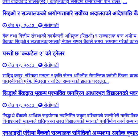
तथा वादविवाद चलिरहन्छ। कहिलेकाहीँ संसदमा घम्साघम्सी पनि चल्छ।...
सिइओ र सञ्चालकको अयोग्यताबारे सर्वोच्च अदालतको आदेशपछि बै
जेठ १९, २०८३
सेतोपाटी
बैंक तथा वित्तीय संस्थाको कार्यकारी अधिकृत (सिइओ) र सञ्चालक बन्न अयोग्य 
बैंकका सिइओ र सञ्चालकहरूलाई नेपाल राष्ट्र बैंकले समय–समयमा गरेको कारब
यस्तो छ 'ककटेल २' को ट्रेलर
जेठ १९, २०८३
सेतोपाटी
शाहिद कपुर, रश्मिका मन्दना र कृति सेनन अभिनीत रोमान्टिक कमेडी फिल्म 'कक
पात्रबीचको प्रेम, मित्रता र जटिल सम्बन्धको झलक प्रस्तुत...
सिद्धार्थ बैंकद्वारा भूकम्प प्रभावित जनप्रिय आधारभूत विद्यालयको भवन प
जेठ १९, २०८३
सेतोपाटी
सिद्धार्थ बैंकको आर्थिक सहयोगमा नवनिर्मित रुकुम पश्चिमको सानीभेरी गाउँप
विनाशकारी भूकम्पले क्षतिग्रस्त उक्त विद्यालयको भवनको पुनर्निर्माण कार्य सम्पन्न
एनआइसी एसिया बैंकको सञ्चालक समितिको अध्यक्षमा अशोक कुमार 