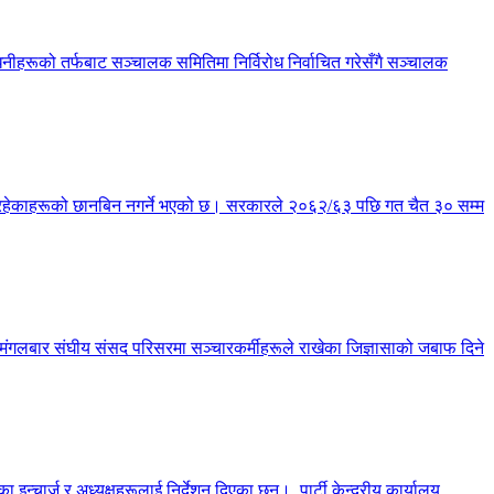
हरूको तर्फबाट सञ्चालक समितिमा निर्विरोध निर्वाचित गरेसँगै सञ्चालक
्य रहेकाहरूको छानबिन नगर्ने भएको छ। सरकारले २०६२/६३ पछि गत चैत ३० सम्म
छ। मंगलबार संघीय संसद परिसरमा सञ्चारकर्मीहरूले राखेका जिज्ञासाको जबाफ दिने
चार्ज र अध्यक्षहरूलाई निर्देशन दिएका छन्। पार्टी केन्द्रीय कार्यालय