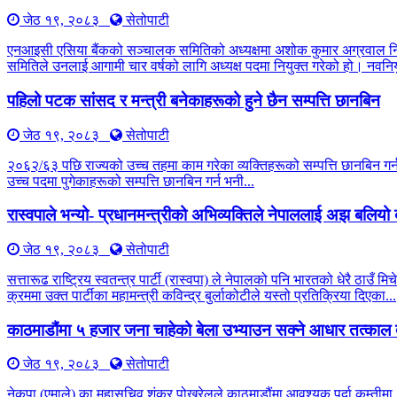
जेठ १९, २०८३
सेतोपाटी
एनआइसी एसिया बैंकको सञ्चालक समितिको अध्यक्षमा अशोक कुमार अग्रवाल नियु
समितिले उनलाई आगामी चार वर्षको लागि अध्यक्ष पदमा नियुक्त गरेको हो। नवनियु
पहिलो पटक सांसद र मन्त्री बनेकाहरूको हुने छैन सम्पत्ति छानबिन
जेठ १९, २०८३
सेतोपाटी
२०६२/६३ पछि राज्यको उच्च तहमा काम गरेका व्यक्तिहरूको सम्पत्ति छानबिन 
उच्च पदमा पुगेकाहरूको सम्पत्ति छानबिन गर्न भनी...
रास्वपाले भन्यो- प्रधानमन्त्रीको अभिव्यक्तिले नेपाललाई अझ बलिय
जेठ १९, २०८३
सेतोपाटी
सत्तारूढ राष्ट्रिय स्वतन्त्र पार्टी (रास्वपा) ले नेपालको पनि भारतको धेरै 
क्रममा उक्त पार्टीका महामन्त्री कविन्द्र बुर्लाकोटीले यस्तो प्रतिक्रिया दिएका...
काठमाडौंमा ५ हजार जना चाहेको बेला उभ्याउन सक्ने आधार तत्काल 
जेठ १९, २०८३
सेतोपाटी
नेकपा (एमाले) का महासचिव शंकर पोखरेलले काठमाडौंमा आवश्यक पर्दा कम्तीमा ५