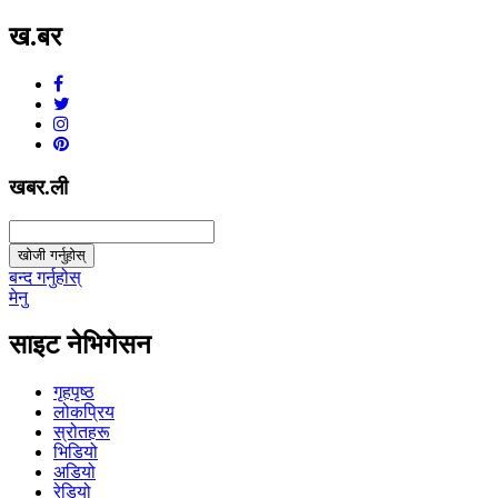
ख.बर
v1.0.0
खबर.ली
खोजी गर्नुहोस्
बन्द गर्नुहोस्
मेनु
साइट नेभिगेसन
गृहपृष्ठ
लोकप्रिय
स्रोतहरू
भिडियो
अडियो
रेडियो