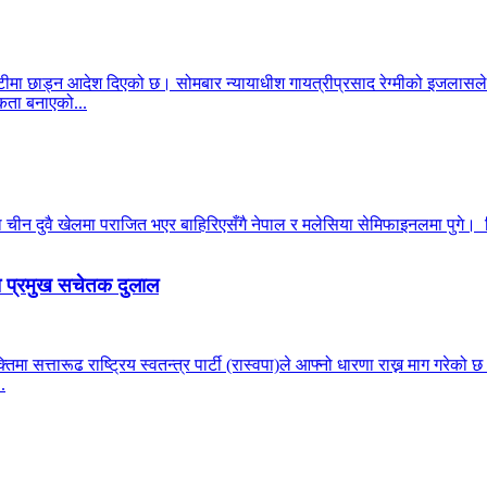
ीमा छाड्न आदेश दिएको छ। सोमबार न्यायाधीश गायत्रीप्रसाद रेग्मीको इजलासले
ता बनाएको...
न दुवै खेलमा पराजित भएर बाहिरिएसँगै नेपाल र मलेसिया सेमिफाइनलमा पुगे। सिं
पा प्रमुख सचेतक दुलाल
्यक्तिमा सत्तारूढ राष्ट्रिय स्वतन्त्र पार्टी (रास्वपा)ले आफ्नो धारणा राख्न माग ग
.