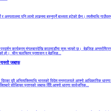
ने र अस्पतालमा पनि लामो लाइनमा बस्नुपर्ने बाध्यता हटेको छैन। त्यसैमाथि गाउँघरमा
 प्रदर्शन कार्यक्रम मंगलबारदेखि काठमाडौंमा सुरू भएको छ। बेइजिङ अन्तर्राष्ट्रिय
 भएको हो। चीन चलचित्र प्रशासन र बेइजिङ...
ो यस्तो जबाफ
ा दिएका दुवै अभिव्यक्तिमाथि भारतको विदेश मन्त्रालयले आफ्नो आधिकारिक धार
्तिबारे सोधिएका प्रश्नको जबाफ दिँदै आफ्नो धारणा सार्वजनिक...