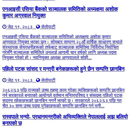
एनआइसी एसिया बैंकको सञ्चालक समितिको अध्यक्षमा अशोक
कुमार अग्रवाल नियुक्त
जेठ १९, २०८३
सेतोपाटी
एनआइसी एसिया बैंकको सञ्चालक समितिको अध्यक्षमा अशोक कुमार
अग्रवाल नियुक्त भएका छन्। सोमबार सम्पन्न २८औं वार्षिक साधारण सभाले
संस्थापक सेयरधनीहरूको तर्फबाट सञ्चालक समितिमा निर्विरोध निर्वाचित
गरेसँगै सञ्चालक समितिले उनलाई आगामी चार वर्षको लागि अध्यक्ष पदमा
नियुक्त गरेको हो। नवनियुक्त अध्यक्ष अग्रवालले सोही...
पहिलो पटक सांसद र मन्त्री बनेकाहरूको हुने छैन सम्पत्ति छानबिन
जेठ १९, २०८३
सेतोपाटी
२०६२/६३ पछि राज्यको उच्च तहमा काम गरेका व्यक्तिहरूको सम्पत्ति छानबिन
गर्न सरकारले बनाएको आयोगले वर्तमान मन्त्रिपरिषद र संसदमा पहिलो पटक
सदस्य रहेकाहरूको छानबिन नगर्ने भएको छ। सरकारले २०६२/६३ पछि गत
चैत ३० सम्म उच्च पदमा पुगेकाहरूको सम्पत्ति छानबिन गर्न भनी...
रास्वपाले भन्यो- प्रधानमन्त्रीको अभिव्यक्तिले नेपाललाई अझ बलियो
बनाएको छ