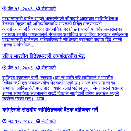
जेठ १९, २०८३
सेतोपाटी
प्रधानमन्त्री बालेन शाहले भारतसँगको सीमाबारे आइतबार प्रतिनिधिसभा
बैठकमा दिएका दुवै अभिव्यक्तिमाथि भारतको विदेश मन्त्रालयले
आफ्नो आधिकारिक धारणा सार्वजनिक गरेको छ। भारतीय विदेश मन्त्रालयका
प्रवक्ता रणधीर जयसवालले मंगलबार आयोजित साप्ताहिक पत्रकार सम्मेलनमा
प्रधानमन्त्री बालेनका अभिव्यक्तिबारे सोधिएका प्रश्नको जबाफ दिँदै आफ्नो
धारणा सार्वजनिक...
रवि र भारतीय विदेशमन्त्री जयशंकरबीच भेट
जेठ १९, २०८३
सेतोपाटी
राष्ट्रिय स्वतन्त्र पार्टी (रास्वपा) का सभापति रवि लामिछाने र भारतीय
विदेशमन्त्री एस जयशंकरबीच भेटवार्ता भएको छ। भारत भ्रमणमा रहेका
सभापति लामिछानेले मंगलबार जयशंकरलाई भेटेका हुन्। जयशंकरले यसबारे
आफ्नो सामाजिक सञ्जालमा राख्दै विकास साझेदारी बारेमा छलफल भएको
उल्लेख गरेका छन्। ‘आज...
कांग्रेसले संसदीय समितिहरूकाे बैठक बहिष्कार गर्ने
जेठ १९, २०८३
सेतोपाटी