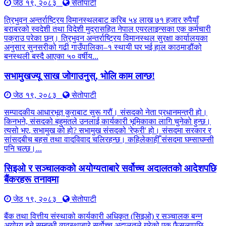
जेठ १९, २०८३
सेतोपाटी
त्रिभुवन अन्तर्राष्ट्रिय विमानस्थलबाट करिब ५४ लाख ७१ हजार रुपैयाँ
बराबरको स्वदेशी तथा विदेशी मुद्रासहित नेपाल एयरलाइन्सका एक कर्मचारी
पक्राउ परेका छन्। त्रिभुवन अन्तर्राष्ट्रिय विमानस्थल सुरक्षा कार्यालयका
अनुसार सुनसरीको गढी गाउँपालिका–१ स्थायी घर भई हाल काठमाडौंको
बनस्थली बस्दै आएका ५० वर्षीय...
सभामुखज्यू साख जोगाउनुस्, भोलि काम लाग्छ!
जेठ १९, २०८३
सेतोपाटी
सम्पादकीय आधारभूत कुराबाट सुरू गरौं। संसदको नेता प्रधानमन्त्री हो।
किनभने, संसदको बहुमतले उनलाई कार्यकारी भूमिकाका लागि चुनेको हुन्छ।
त्यसो भए, सभामुख को हो? सभामुख संसदको 'रेफ्री' हो। संसदमा सरकार र
सांसदबीच बहस तथा वादविवाद चलिरहन्छ। कहिलेकाहीँ संसदमा घम्साघम्सी
पनि चल्छ।...
सिइओ र सञ्चालकको अयोग्यताबारे सर्वोच्च अदालतको आदेशपछि
बैंकरहरू तनावमा
जेठ १९, २०८३
सेतोपाटी
बैंक तथा वित्तीय संस्थाको कार्यकारी अधिकृत (सिइओ) र सञ्चालक बन्न
अयोग्य हुने सम्बन्धी व्यवस्थाबारे सर्वोच्च अदालतले गरेको एक फैसलापछि