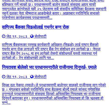
नेपाली कांग्रेसले संसद अवरोध जारी राख्दै संसदीय समितिहरूका बैठक समेत
बहिष्कार गर्ने भएको छ। प्रधानमन्त्री बालेन शाहले संसदमा आएर माफी
नमागुञ्जेल कांग्रेसले यही २५ जेठसम्म सबै संसदीय समितिका बैठकमा सहभागी
नहुने दलका नेता भीष्मराज आङ्देम्बेले बताए। आइतबार प्रतिनिधि सभाको
प्रश्नोत्तर कार्यक्रममा प्रधानमन्त्री...
वाणिज्य बैंकका सिइओलाई गभर्नर बन्न रोक
जेठ १९, २०८३
सेतोपाटी
वाणिज्य बैंकहरूका प्रमुख कार्यकारी अधिकृत (सिइओ) लाई राष्ट्र बैंकको
गभर्नर बन्न रोक लगाउने गरि राष्ट्र बैंक ऐन संशोधन हुन लागेको छ। नेपाल
राष्ट्र बैंक ऐन २०५८ मा हुन लागेको तेस्रो संशोधनले यस्तो व्यवस्था गर्न
लागेको हो। ऐन संशोधनको लागि गत...
नियतवश बोलेको भए प्रधानमन्त्रीले राजीनामा दिनुपर्छ- एमाले
जेठ १९, २०८३
सेतोपाटी
विपक्ष दल नेकपा (एमाले) ले प्रधानमन्त्री बालेन्द्र साहको राजीनामा माग गरेको
छ । मंगलबार बसेको प्रतिनिधि सभा बैठकमा बोल्दै एमाले सांसद गणेशसिंह
ठगुन्नाले प्रधानमन्त्रीले संसदमा दिएको अभिव्यक्ति नियतबश भए राजीनामा
दिनुपर्ने बताएका हुन्। प्रधानमन्त्रीको अभिव्यक्ति नियतबश हो कि भूलबश हो
भन्न्...