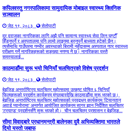
कपिलवस्तु नगरपालिकामा सामुदायिक मोबाइल स्वास्थ्य क्लिनिक
सञ्चालन
जेठ १९, २०८३
सेतोपाटी
दूर दराजका नागरिकका लागि अझै पनि सामान्य स्वास्थ्य सेवा लिन घण्टौँ
हिँड्नुपर्ने र अस्पतालमा पनि लामो लाइनमा बस्नुपर्ने बाध्यता हटेको छैन।
त्यसैमाथि गाउँघरमा गम्भीर अवस्थाको बिरामी नहुँदासम्म अस्पताल गएर स्वास्थ्य
परीक्षण गर्ने नागरिकहरूको सङ्ख्या नगण्य नै छ। नागरिकका यस्तै
समस्यालाई...
काठमाडौंमा सुरू भयो चिनियाँ चलचित्रको विशेष प्रदर्शन
जेठ १९, २०८३
सेतोपाटी
बेइजिङ अन्तर्राष्ट्रिय चलचित्र महोत्सवमा उत्कृष्ट घोषित ६ चिनियाँ
फिल्महरूको प्रदर्शन कार्यक्रम मंगलबारदेखि काठमाडौंमा सुरू भएको छ।
बेइजिङ अन्तर्राष्ट्रिय चलचित्र महोत्सवको प्रवद्र्धन कार्यक्रम 'टियानतान
अवार्ड प्यानोरामा' अन्तर्गत आयोजित कार्यक्रम सागर झान निर्देशित चलचित्र
'ट्रयाप्ड' प्रदर्शनसँगै सुरू भएको हो। चीन चलचित्र प्रशासन र बेइजिङ...
सीमा विवादबारे प्रधानमन्त्री बालेनका दुवै अभिव्यक्तिमा भारतले
दियो यस्तो जबाफ