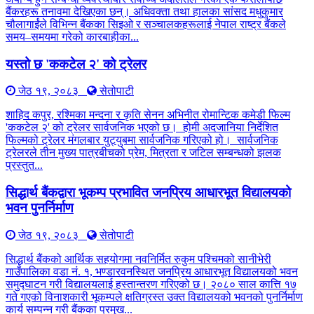
बैंकरहरू तनावमा देखिएका छन्। अधिवक्ता तथा हालका सांसद मधुकुमार
चौलागाईंले विभिन्न बैंकका सिइओ र सञ्चालकहरूलाई नेपाल राष्ट्र बैंकले
समय–समयमा गरेको कारबाहीका...
यस्तो छ 'ककटेल २' को ट्रेलर
जेठ १९, २०८३
सेतोपाटी
शाहिद कपुर, रश्मिका मन्दना र कृति सेनन अभिनीत रोमान्टिक कमेडी फिल्म
'ककटेल २' को ट्रेलर सार्वजनिक भएको छ। होमी अदजानिया निर्देशित
फिल्मको ट्रेलर मंगलबार युट्युबमा सार्वजनिक गरिएको हो। सार्वजनिक
ट्रेलरले तीन मुख्य पात्रबीचको प्रेम, मित्रता र जटिल सम्बन्धको झलक
प्रस्तुत...
सिद्धार्थ बैंकद्वारा भूकम्प प्रभावित जनप्रिय आधारभूत विद्यालयको
भवन पुनर्निर्माण
जेठ १९, २०८३
सेतोपाटी
सिद्धार्थ बैंकको आर्थिक सहयोगमा नवनिर्मित रुकुम पश्चिमको सानीभेरी
गाउँपालिका वडा नं. १, भण्डारवनस्थित जनप्रिय आधारभूत विद्यालयको भवन
समुद्घाटन गरी विद्यालयलाई हस्तान्तरण गरिएको छ। २०८० साल कात्ति १७
गते गएको विनाशकारी भूकम्पले क्षतिग्रस्त उक्त विद्यालयको भवनको पुनर्निर्माण
कार्य सम्पन्न गरी बैंकका प्रमुख...