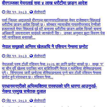
वीरगञ्जका मेयरलाई सवा ४ लाख धरौटीमा छाड्न आदेश
जेठ १९, २०८३
सेतोपाटी
पर्सा जिल्ला अदालतले वीरगञ्ज महानगरपालिकाका मेयर राजेशमान सिंहलाई
धरौटीमा छाड्न आदेश दिएको छ। सोमबार न्यायाधीश गायत्रीप्रसाद रेग्मीको
इजलासले मेयर सिंहलाई दुई वटै कसुरमा धरौटीमा छाड्न आदेश दिएको सूचना
अधिकारी जयनारायण यादवले जानकारी दिए। उनका अनुसार झुटा विवरण पेस
गरी नागरिकता बनाएको...
नेपाल समूहको अन्तिम खेलअघि नै एसियन गेम्समा छनोट
जेठ १९, २०८३
सेतोपाटी
नेपालको पुरुष टोली एसियन गेम्स २०२६ का लागि छनोट भएको छ। समूह ‘ए’
मा चीन दुवै खेलमा पराजित भएर बाहिरिएसँगै नेपाल र मलेसिया सेमिफाइनलमा
पुगे। सिंगापुरमा जारी छनोटमा सेमिफाइनलमा पुग्ने चार टोली एसियन गेम्समा
छनोट हुने प्रावधान छ। एसियन गेम्स...
प्रधानमन्त्रीको अभिव्यक्तिमा रास्वपाको पनि धारणा आउनुपर्छ-
नेकपा प्रमुख सचेतक दुलाल
जेठ १९, २०८३
सेतोपाटी