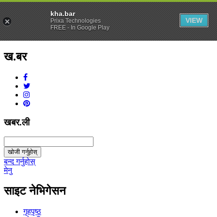
kha.bar
VIEW
Prixa Technologies
FREE - In Google Play
ख.बर
v1.0.0
खबर.ली
खोजी गर्नुहोस्
बन्द गर्नुहोस्
मेनु
साइट नेभिगेसन
गृहपृष्ठ