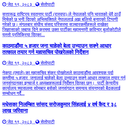
जेठ १९, २०८३
सेतोपाटी
सत्तारूढ राष्ट्रिय स्वतन्त्र पार्टी (रास्वपा) ले नेपालको पनि भारतको धेरै ठाउँ
मिचेको छ भनी दिएको अभिव्यक्तिले नेपाललाई अझ बलियो बनाएको टिप्पणी
गरेको छ। मंगलबार संघीय संसद परिसरमा सञ्चारकर्मीहरूले राखेका
जिज्ञासाको जबाफ दिने क्रममा उक्त पार्टीका महामन्त्री कविन्द्र बुर्लाकोटीले
यस्तो प्रतिक्रिया दिएका...
काठमाडौंमा ५ हजार जना चाहेको बेला उभ्याउन सक्ने आधार
तत्काल तयार गर्न महासचिव पोखरेलको निर्देशन
जेठ १९, २०८३
सेतोपाटी
नेकपा (एमाले) का महासचिव शंकर पोखरेलले काठमाडौंमा आवश्यक पर्दा
कम्तीमा ५ हजार जनालाई चाहेको बेला उभ्याउन सक्ने आधार तत्काल तयार गर्न
जनसंगठनका इन्चार्ज र अध्यक्षहरूलाई निर्देशन दिएका छन्। पार्टी केन्द्रीय
कार्यालय च्यासलमा सोमबार बसेको जनसंगठन समन्वय संयन्त्रको बैठकलाई
सम्बोधन गर्दै...
मधेसका निलम्बित सांसद सरोजकुमार सिंहलाई ४ वर्ष कैद र ३८
लाख जरिवाना
जेठ १९, २०८३
सेतोपाटी