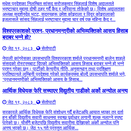
मधेस प्रदेशका निलम्बित सांसद सरोजकुमार सिंहलाई विशेष अदालतले
भ्रष्टाचार मुद्दामा दोषी ठहर गर्दै कैद र जरिवाना तोकेको छ। विशेष अदालतका
अध्यक्ष सुदर्शनदेव भट्ट, सदस्यहरू उमेश कोइराला र विदुर कोइरालाको
इजलासले सांसद सिंहलाई भ्रष्टाचार मुद्दामा चार वर्ष एक महिना कैद र...
विश्वप्रकाशको प्रश्न- प्रधानमन्त्रीको अभिव्यक्तिको आसय हिसाब
बराबर भन्ने हो?
जेठ १९, २०८३
सेतोपाटी
नेपाली कांग्रेसका उपसभापति विश्वप्रकाश शर्माले प्रधानमन्त्री बालेन शाहले
संसदको रोस्ट्रमबाट दिएको अभिव्यक्तिको आसय हिसाब बराबर भन्ने हो भन्ने
प्रश्न गरेका छन्। पार्टीको केन्द्रीय नीति, अनुसन्धान तथा प्रशिक्षण
प्रतिष्ठानले लुम्बिनी प्रदेशमा गरेको कार्यक्रममा बोल्दै उपसभापति शर्माले भने,
‘प्रधानमन्त्रीको अभिव्यक्तिको आसय के हिसाब...
आर्थिक विधेयक फेरि सच्याएर विद्युतीय गाडीको अर्को अन्योल अन्त्य
जेठ १९, २०८३
सेतोपाटी
सरकारले आर्थिक विधेयक फेरि संशोधन गर्दै बजेटअघि आयात भएका तर दर्ता
हुन बाँकी विद्युतीय सवारी साधनमा स्वच्छ पूर्वाधार लगानी शुल्क नलाग्ने स्पष्ट
पारेको छ। योसँगै बजेटपछि विद्युतीय सवारीमा देखिएको अर्को अन्योल पनि
अन्त्य भएको छ। जेठ १५ गते प्रस्तुत आर्थिक...