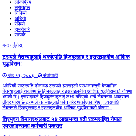
लोकप्रिय
स्रोतहरू
भिडियो
अडियो
रेडियो
हाम्रोबारे
सम्पर्क
बन्द गर्नुहोस्
ट्रम्पले नेतन्याहूलाई थर्काएपछि हिजबुल्लाह र इसराइलबीच आंशिक
युद्धविराम!
जेठ १९, २०८३
सेतोपाटी
अमेरिकी राष्ट्रपति डोनाल्ड ट्रम्पले इसराइली प्रधानमन्त्री बेन्जामिन
नेतन्याहूलाई थर्काएपछि हिजबुल्लाह र इसराइलबीच आंशिक युद्धविरामको घोषणा
भएको छ। इसराइलले हिजबुल्लाहलाई लक्ष्य गरिएको भन्दै लेबननमा आक्रमण
तीव्र पारेपछि ट्रम्पले नेतन्याहूलाई फोन गरेर थर्काएका थिए। त्यसपछि
लेबननले हिजबुल्लाह र इसराइलबीच आंशिक युद्धविरामको घोषणा...
त्रिभुवन विमानस्थलबाट ५४ लाखभन्दा बढी रकमसहित नेपाल
एयरलाइन्सका कर्मचारी पक्राउ