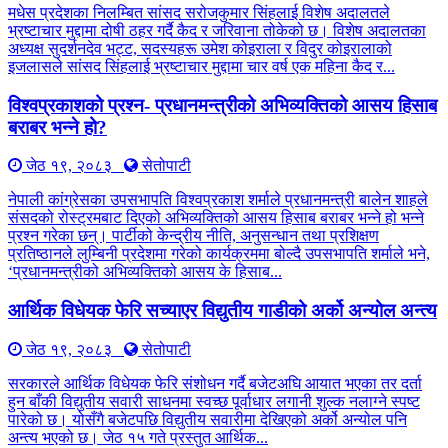
मधेस प्रदेशका निलम्बित सांसद सरोजकुमार सिंहलाई विशेष अदालतले
भ्रष्टाचार मुद्दामा दोषी ठहर गर्दै कैद र जरिवाना तोकेको छ। विशेष अदालतका
अध्यक्ष सुदर्शनदेव भट्ट, सदस्यहरू उमेश कोइराला र विदुर कोइरालाको
इजलासले सांसद सिंहलाई भ्रष्टाचार मुद्दामा चार वर्ष एक महिना कैद र...
विश्वप्रकाशको प्रश्न- प्रधानमन्त्रीको अभिव्यक्तिको आसय हिसाब
बराबर भन्ने हो?
जेठ १९, २०८३
सेतोपाटी
नेपाली कांग्रेसका उपसभापति विश्वप्रकाश शर्माले प्रधानमन्त्री बालेन शाहले
संसदको रोस्ट्रमबाट दिएको अभिव्यक्तिको आसय हिसाब बराबर भन्ने हो भन्ने
प्रश्न गरेका छन्। पार्टीको केन्द्रीय नीति, अनुसन्धान तथा प्रशिक्षण
प्रतिष्ठानले लुम्बिनी प्रदेशमा गरेको कार्यक्रममा बोल्दै उपसभापति शर्माले भने,
‘प्रधानमन्त्रीको अभिव्यक्तिको आसय के हिसाब...
आर्थिक विधेयक फेरि सच्याएर विद्युतीय गाडीको अर्को अन्योल अन्त्य
जेठ १९, २०८३
सेतोपाटी
सरकारले आर्थिक विधेयक फेरि संशोधन गर्दै बजेटअघि आयात भएका तर दर्ता
हुन बाँकी विद्युतीय सवारी साधनमा स्वच्छ पूर्वाधार लगानी शुल्क नलाग्ने स्पष्ट
पारेको छ। योसँगै बजेटपछि विद्युतीय सवारीमा देखिएको अर्को अन्योल पनि
अन्त्य भएको छ। जेठ १५ गते प्रस्तुत आर्थिक...