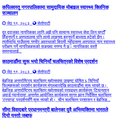
कपिलवस्तु नगरपालिकामा सामुदायिक मोबाइल स्वास्थ्य क्लिनिक
सञ्चालन
जेठ १९, २०८३
सेतोपाटी
दूर दराजका नागरिकका लागि अझै पनि सामान्य स्वास्थ्य सेवा लिन घण्टौँ
हिँड्नुपर्ने र अस्पतालमा पनि लामो लाइनमा बस्नुपर्ने बाध्यता हटेको छैन।
त्यसैमाथि गाउँघरमा गम्भीर अवस्थाको बिरामी नहुँदासम्म अस्पताल गएर स्वास्थ्य
परीक्षण गर्ने नागरिकहरूको सङ्ख्या नगण्य नै छ। नागरिकका यस्तै
समस्यालाई...
काठमाडौंमा सुरू भयो चिनियाँ चलचित्रको विशेष प्रदर्शन
जेठ १९, २०८३
सेतोपाटी
बेइजिङ अन्तर्राष्ट्रिय चलचित्र महोत्सवमा उत्कृष्ट घोषित ६ चिनियाँ
फिल्महरूको प्रदर्शन कार्यक्रम मंगलबारदेखि काठमाडौंमा सुरू भएको छ।
बेइजिङ अन्तर्राष्ट्रिय चलचित्र महोत्सवको प्रवद्र्धन कार्यक्रम 'टियानतान
अवार्ड प्यानोरामा' अन्तर्गत आयोजित कार्यक्रम सागर झान निर्देशित चलचित्र
'ट्रयाप्ड' प्रदर्शनसँगै सुरू भएको हो। चीन चलचित्र प्रशासन र बेइजिङ...
सीमा विवादबारे प्रधानमन्त्री बालेनका दुवै अभिव्यक्तिमा भारतले
दियो यस्तो जबाफ