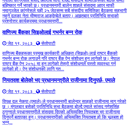
नेपाली कांग्रेसले संसद अवरोध जारी राख्दै संसदीय समितिहरूका बैठक समेत
बहिष्कार गर्ने भएको छ। प्रधानमन्त्री बालेन शाहले संसदमा आएर माफी
नमागुञ्जेल कांग्रेसले यही २५ जेठसम्म सबै संसदीय समितिका बैठकमा सहभागी
नहुने दलका नेता भीष्मराज आङ्देम्बेले बताए। आइतबार प्रतिनिधि सभाको
प्रश्नोत्तर कार्यक्रममा प्रधानमन्त्री...
वाणिज्य बैंकका सिइओलाई गभर्नर बन्न रोक
जेठ १९, २०८३
सेतोपाटी
वाणिज्य बैंकहरूका प्रमुख कार्यकारी अधिकृत (सिइओ) लाई राष्ट्र बैंकको
गभर्नर बन्न रोक लगाउने गरि राष्ट्र बैंक ऐन संशोधन हुन लागेको छ। नेपाल
राष्ट्र बैंक ऐन २०५८ मा हुन लागेको तेस्रो संशोधनले यस्तो व्यवस्था गर्न
लागेको हो। ऐन संशोधनको लागि गत...
नियतवश बोलेको भए प्रधानमन्त्रीले राजीनामा दिनुपर्छ- एमाले
जेठ १९, २०८३
सेतोपाटी
विपक्ष दल नेकपा (एमाले) ले प्रधानमन्त्री बालेन्द्र साहको राजीनामा माग गरेको
छ । मंगलबार बसेको प्रतिनिधि सभा बैठकमा बोल्दै एमाले सांसद गणेशसिंह
ठगुन्नाले प्रधानमन्त्रीले संसदमा दिएको अभिव्यक्ति नियतबश भए राजीनामा
दिनुपर्ने बताएका हुन्। प्रधानमन्त्रीको अभिव्यक्ति नियतबश हो कि भूलबश हो
भन्न्...