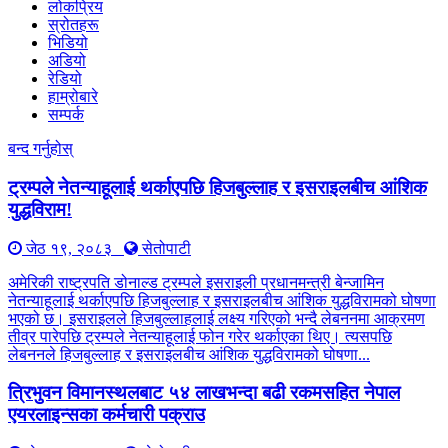
लोकप्रिय
स्रोतहरू
भिडियो
अडियो
रेडियो
हाम्रोबारे
सम्पर्क
बन्द गर्नुहोस्
ट्रम्पले नेतन्याहूलाई थर्काएपछि हिजबुल्लाह र इसराइलबीच आंशिक
युद्धविराम!
जेठ १९, २०८३
सेतोपाटी
अमेरिकी राष्ट्रपति डोनाल्ड ट्रम्पले इसराइली प्रधानमन्त्री बेन्जामिन
नेतन्याहूलाई थर्काएपछि हिजबुल्लाह र इसराइलबीच आंशिक युद्धविरामको घोषणा
भएको छ। इसराइलले हिजबुल्लाहलाई लक्ष्य गरिएको भन्दै लेबननमा आक्रमण
तीव्र पारेपछि ट्रम्पले नेतन्याहूलाई फोन गरेर थर्काएका थिए। त्यसपछि
लेबननले हिजबुल्लाह र इसराइलबीच आंशिक युद्धविरामको घोषणा...
त्रिभुवन विमानस्थलबाट ५४ लाखभन्दा बढी रकमसहित नेपाल
एयरलाइन्सका कर्मचारी पक्राउ