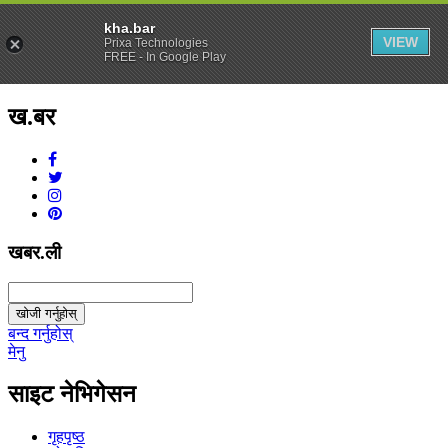
kha.bar
VIEW
Prixa Technologies
FREE - In Google Play
ख.बर
v1.0.0
खबर.ली
खोजी गर्नुहोस्
बन्द गर्नुहोस्
मेनु
साइट नेभिगेसन
गृहपृष्ठ