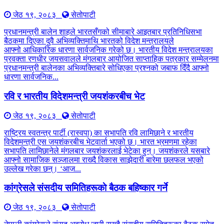
जेठ १९, २०८३
सेतोपाटी
प्रधानमन्त्री बालेन शाहले भारतसँगको सीमाबारे आइतबार प्रतिनिधिसभा
बैठकमा दिएका दुवै अभिव्यक्तिमाथि भारतको विदेश मन्त्रालयले
आफ्नो आधिकारिक धारणा सार्वजनिक गरेको छ। भारतीय विदेश मन्त्रालयका
प्रवक्ता रणधीर जयसवालले मंगलबार आयोजित साप्ताहिक पत्रकार सम्मेलनमा
प्रधानमन्त्री बालेनका अभिव्यक्तिबारे सोधिएका प्रश्नको जबाफ दिँदै आफ्नो
धारणा सार्वजनिक...
रवि र भारतीय विदेशमन्त्री जयशंकरबीच भेट
जेठ १९, २०८३
सेतोपाटी
राष्ट्रिय स्वतन्त्र पार्टी (रास्वपा) का सभापति रवि लामिछाने र भारतीय
विदेशमन्त्री एस जयशंकरबीच भेटवार्ता भएको छ। भारत भ्रमणमा रहेका
सभापति लामिछानेले मंगलबार जयशंकरलाई भेटेका हुन्। जयशंकरले यसबारे
आफ्नो सामाजिक सञ्जालमा राख्दै विकास साझेदारी बारेमा छलफल भएको
उल्लेख गरेका छन्। ‘आज...
कांग्रेसले संसदीय समितिहरूकाे बैठक बहिष्कार गर्ने
जेठ १९, २०८३
सेतोपाटी