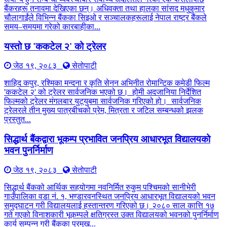
बैंकरहरू तनावमा देखिएका छन्। अधिवक्ता तथा हालका सांसद मधुकुमार
चौलागाईंले विभिन्न बैंकका सिइओ र सञ्चालकहरूलाई नेपाल राष्ट्र बैंकले
समय–समयमा गरेको कारबाहीका...
यस्तो छ 'ककटेल २' को ट्रेलर
जेठ १९, २०८३
सेतोपाटी
शाहिद कपुर, रश्मिका मन्दना र कृति सेनन अभिनीत रोमान्टिक कमेडी फिल्म
'ककटेल २' को ट्रेलर सार्वजनिक भएको छ। होमी अदजानिया निर्देशित
फिल्मको ट्रेलर मंगलबार युट्युबमा सार्वजनिक गरिएको हो। सार्वजनिक
ट्रेलरले तीन मुख्य पात्रबीचको प्रेम, मित्रता र जटिल सम्बन्धको झलक
प्रस्तुत...
सिद्धार्थ बैंकद्वारा भूकम्प प्रभावित जनप्रिय आधारभूत विद्यालयको
भवन पुनर्निर्माण
जेठ १९, २०८३
सेतोपाटी
सिद्धार्थ बैंकको आर्थिक सहयोगमा नवनिर्मित रुकुम पश्चिमको सानीभेरी
गाउँपालिका वडा नं. १, भण्डारवनस्थित जनप्रिय आधारभूत विद्यालयको भवन
समुद्घाटन गरी विद्यालयलाई हस्तान्तरण गरिएको छ। २०८० साल कात्ति १७
गते गएको विनाशकारी भूकम्पले क्षतिग्रस्त उक्त विद्यालयको भवनको पुनर्निर्माण
कार्य सम्पन्न गरी बैंकका प्रमुख...