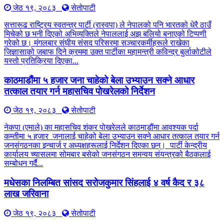
जेठ १९, २०८३
सेतोपाटी
सत्तारूढ राष्ट्रिय स्वतन्त्र पार्टी (रास्वपा) ले नेपालको पनि भारतको धेरै ठाउँ
मिचेको छ भनी दिएको अभिव्यक्तिले नेपाललाई अझ बलियो बनाएको टिप्पणी
गरेको छ। मंगलबार संघीय संसद परिसरमा सञ्चारकर्मीहरूले राखेका
जिज्ञासाको जबाफ दिने क्रममा उक्त पार्टीका महामन्त्री कविन्द्र बुर्लाकोटीले
यस्तो प्रतिक्रिया दिएका...
काठमाडौंमा ५ हजार जना चाहेको बेला उभ्याउन सक्ने आधार
तत्काल तयार गर्न महासचिव पोखरेलको निर्देशन
जेठ १९, २०८३
सेतोपाटी
नेकपा (एमाले) का महासचिव शंकर पोखरेलले काठमाडौंमा आवश्यक पर्दा
कम्तीमा ५ हजार जनालाई चाहेको बेला उभ्याउन सक्ने आधार तत्काल तयार गर्न
जनसंगठनका इन्चार्ज र अध्यक्षहरूलाई निर्देशन दिएका छन्। पार्टी केन्द्रीय
कार्यालय च्यासलमा सोमबार बसेको जनसंगठन समन्वय संयन्त्रको बैठकलाई
सम्बोधन गर्दै...
मधेसका निलम्बित सांसद सरोजकुमार सिंहलाई ४ वर्ष कैद र ३८
लाख जरिवाना
जेठ १९, २०८३
सेतोपाटी