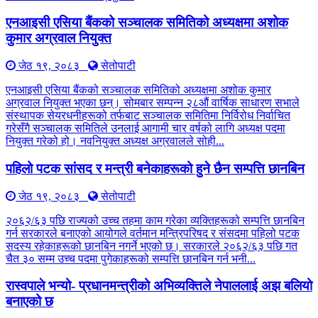
एनआइसी एसिया बैंकको सञ्चालक समितिको अध्यक्षमा अशोक
कुमार अग्रवाल नियुक्त
जेठ १९, २०८३
सेतोपाटी
एनआइसी एसिया बैंकको सञ्चालक समितिको अध्यक्षमा अशोक कुमार
अग्रवाल नियुक्त भएका छन्। सोमबार सम्पन्न २८औं वार्षिक साधारण सभाले
संस्थापक सेयरधनीहरूको तर्फबाट सञ्चालक समितिमा निर्विरोध निर्वाचित
गरेसँगै सञ्चालक समितिले उनलाई आगामी चार वर्षको लागि अध्यक्ष पदमा
नियुक्त गरेको हो। नवनियुक्त अध्यक्ष अग्रवालले सोही...
पहिलो पटक सांसद र मन्त्री बनेकाहरूको हुने छैन सम्पत्ति छानबिन
जेठ १९, २०८३
सेतोपाटी
२०६२/६३ पछि राज्यको उच्च तहमा काम गरेका व्यक्तिहरूको सम्पत्ति छानबिन
गर्न सरकारले बनाएको आयोगले वर्तमान मन्त्रिपरिषद र संसदमा पहिलो पटक
सदस्य रहेकाहरूको छानबिन नगर्ने भएको छ। सरकारले २०६२/६३ पछि गत
चैत ३० सम्म उच्च पदमा पुगेकाहरूको सम्पत्ति छानबिन गर्न भनी...
रास्वपाले भन्यो- प्रधानमन्त्रीको अभिव्यक्तिले नेपाललाई अझ बलियो
बनाएको छ