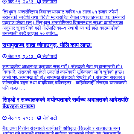
जेठ १९, २०८३
सेतोपाटी
त्रिभुवन अन्तर्राष्ट्रिय विमानस्थलबाट करिब ५४ लाख ७१ हजार रुपैयाँ
बराबरको स्वदेशी तथा विदेशी मुद्रासहित नेपाल एयरलाइन्सका एक कर्मचारी
पक्राउ परेका छन्। त्रिभुवन अन्तर्राष्ट्रिय विमानस्थल सुरक्षा कार्यालयका
अनुसार सुनसरीको गढी गाउँपालिका–१ स्थायी घर भई हाल काठमाडौंको
बनस्थली बस्दै आएका ५० वर्षीय...
सभामुखज्यू साख जोगाउनुस्, भोलि काम लाग्छ!
जेठ १९, २०८३
सेतोपाटी
सम्पादकीय आधारभूत कुराबाट सुरू गरौं। संसदको नेता प्रधानमन्त्री हो।
किनभने, संसदको बहुमतले उनलाई कार्यकारी भूमिकाका लागि चुनेको हुन्छ।
त्यसो भए, सभामुख को हो? सभामुख संसदको 'रेफ्री' हो। संसदमा सरकार र
सांसदबीच बहस तथा वादविवाद चलिरहन्छ। कहिलेकाहीँ संसदमा घम्साघम्सी
पनि चल्छ।...
सिइओ र सञ्चालकको अयोग्यताबारे सर्वोच्च अदालतको आदेशपछि
बैंकरहरू तनावमा
जेठ १९, २०८३
सेतोपाटी
बैंक तथा वित्तीय संस्थाको कार्यकारी अधिकृत (सिइओ) र सञ्चालक बन्न
अयोग्य हुने सम्बन्धी व्यवस्थाबारे सर्वोच्च अदालतले गरेको एक फैसलापछि