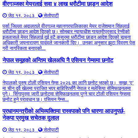
वीरगञ्जका मेयरलाई सवा ४ लाख धरौटीमा छाड्न आदेश
जेठ १९, २०८३
सेतोपाटी
पर्सा जिल्ला अदालतले वीरगञ्ज महानगरपालिकाका मेयर राजेशमान सिंहलाई
धरौटीमा छाड्न आदेश दिएको छ। सोमबार न्यायाधीश गायत्रीप्रसाद रेग्मीको
इजलासले मेयर सिंहलाई दुई वटै कसुरमा धरौटीमा छाड्न आदेश दिएको सूचना
अधिकारी जयनारायण यादवले जानकारी दिए। उनका अनुसार झुटा विवरण पेस
गरी नागरिकता बनाएको...
नेपाल समूहको अन्तिम खेलअघि नै एसियन गेम्समा छनोट
जेठ १९, २०८३
सेतोपाटी
नेपालको पुरुष टोली एसियन गेम्स २०२६ का लागि छनोट भएको छ। समूह ‘ए’
मा चीन दुवै खेलमा पराजित भएर बाहिरिएसँगै नेपाल र मलेसिया सेमिफाइनलमा
पुगे। सिंगापुरमा जारी छनोटमा सेमिफाइनलमा पुग्ने चार टोली एसियन गेम्समा
छनोट हुने प्रावधान छ। एसियन गेम्स...
प्रधानमन्त्रीको अभिव्यक्तिमा रास्वपाको पनि धारणा आउनुपर्छ-
नेकपा प्रमुख सचेतक दुलाल
जेठ १९, २०८३
सेतोपाटी