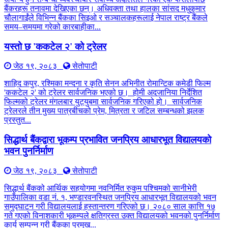
बैंकरहरू तनावमा देखिएका छन्। अधिवक्ता तथा हालका सांसद मधुकुमार
चौलागाईंले विभिन्न बैंकका सिइओ र सञ्चालकहरूलाई नेपाल राष्ट्र बैंकले
समय–समयमा गरेको कारबाहीका...
यस्तो छ 'ककटेल २' को ट्रेलर
जेठ १९, २०८३
सेतोपाटी
शाहिद कपुर, रश्मिका मन्दना र कृति सेनन अभिनीत रोमान्टिक कमेडी फिल्म
'ककटेल २' को ट्रेलर सार्वजनिक भएको छ। होमी अदजानिया निर्देशित
फिल्मको ट्रेलर मंगलबार युट्युबमा सार्वजनिक गरिएको हो। सार्वजनिक
ट्रेलरले तीन मुख्य पात्रबीचको प्रेम, मित्रता र जटिल सम्बन्धको झलक
प्रस्तुत...
सिद्धार्थ बैंकद्वारा भूकम्प प्रभावित जनप्रिय आधारभूत विद्यालयको
भवन पुनर्निर्माण
जेठ १९, २०८३
सेतोपाटी
सिद्धार्थ बैंकको आर्थिक सहयोगमा नवनिर्मित रुकुम पश्चिमको सानीभेरी
गाउँपालिका वडा नं. १, भण्डारवनस्थित जनप्रिय आधारभूत विद्यालयको भवन
समुद्घाटन गरी विद्यालयलाई हस्तान्तरण गरिएको छ। २०८० साल कात्ति १७
गते गएको विनाशकारी भूकम्पले क्षतिग्रस्त उक्त विद्यालयको भवनको पुनर्निर्माण
कार्य सम्पन्न गरी बैंकका प्रमुख...