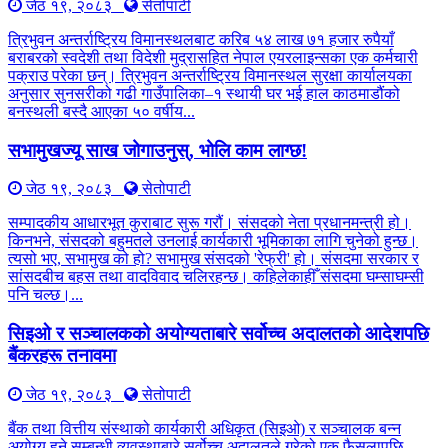
जेठ १९, २०८३
सेतोपाटी
त्रिभुवन अन्तर्राष्ट्रिय विमानस्थलबाट करिब ५४ लाख ७१ हजार रुपैयाँ
बराबरको स्वदेशी तथा विदेशी मुद्रासहित नेपाल एयरलाइन्सका एक कर्मचारी
पक्राउ परेका छन्। त्रिभुवन अन्तर्राष्ट्रिय विमानस्थल सुरक्षा कार्यालयका
अनुसार सुनसरीको गढी गाउँपालिका–१ स्थायी घर भई हाल काठमाडौंको
बनस्थली बस्दै आएका ५० वर्षीय...
सभामुखज्यू साख जोगाउनुस्, भोलि काम लाग्छ!
जेठ १९, २०८३
सेतोपाटी
सम्पादकीय आधारभूत कुराबाट सुरू गरौं। संसदको नेता प्रधानमन्त्री हो।
किनभने, संसदको बहुमतले उनलाई कार्यकारी भूमिकाका लागि चुनेको हुन्छ।
त्यसो भए, सभामुख को हो? सभामुख संसदको 'रेफ्री' हो। संसदमा सरकार र
सांसदबीच बहस तथा वादविवाद चलिरहन्छ। कहिलेकाहीँ संसदमा घम्साघम्सी
पनि चल्छ।...
सिइओ र सञ्चालकको अयोग्यताबारे सर्वोच्च अदालतको आदेशपछि
बैंकरहरू तनावमा
जेठ १९, २०८३
सेतोपाटी
बैंक तथा वित्तीय संस्थाको कार्यकारी अधिकृत (सिइओ) र सञ्चालक बन्न
अयोग्य हुने सम्बन्धी व्यवस्थाबारे सर्वोच्च अदालतले गरेको एक फैसलापछि