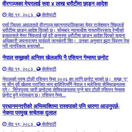
वीरगञ्जका मेयरलाई सवा ४ लाख धरौटीमा छाड्न आदेश
जेठ १९, २०८३
सेतोपाटी
पर्सा जिल्ला अदालतले वीरगञ्ज महानगरपालिकाका मेयर राजेशमान सिंहलाई
धरौटीमा छाड्न आदेश दिएको छ। सोमबार न्यायाधीश गायत्रीप्रसाद रेग्मीको
इजलासले मेयर सिंहलाई दुई वटै कसुरमा धरौटीमा छाड्न आदेश दिएको सूचना
अधिकारी जयनारायण यादवले जानकारी दिए। उनका अनुसार झुटा विवरण पेस
गरी नागरिकता बनाएको...
नेपाल समूहको अन्तिम खेलअघि नै एसियन गेम्समा छनोट
जेठ १९, २०८३
सेतोपाटी
नेपालको पुरुष टोली एसियन गेम्स २०२६ का लागि छनोट भएको छ। समूह ‘ए’
मा चीन दुवै खेलमा पराजित भएर बाहिरिएसँगै नेपाल र मलेसिया सेमिफाइनलमा
पुगे। सिंगापुरमा जारी छनोटमा सेमिफाइनलमा पुग्ने चार टोली एसियन गेम्समा
छनोट हुने प्रावधान छ। एसियन गेम्स...
प्रधानमन्त्रीको अभिव्यक्तिमा रास्वपाको पनि धारणा आउनुपर्छ-
नेकपा प्रमुख सचेतक दुलाल
जेठ १९, २०८३
सेतोपाटी