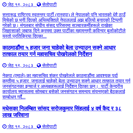
जेठ १९, २०८३
सेतोपाटी
सत्तारूढ राष्ट्रिय स्वतन्त्र पार्टी (रास्वपा) ले नेपालको पनि भारतको धेरै ठाउँ
मिचेको छ भनी दिएको अभिव्यक्तिले नेपाललाई अझ बलियो बनाएको टिप्पणी
गरेको छ। मंगलबार संघीय संसद परिसरमा सञ्चारकर्मीहरूले राखेका
जिज्ञासाको जबाफ दिने क्रममा उक्त पार्टीका महामन्त्री कविन्द्र बुर्लाकोटीले
यस्तो प्रतिक्रिया दिएका...
काठमाडौंमा ५ हजार जना चाहेको बेला उभ्याउन सक्ने आधार
तत्काल तयार गर्न महासचिव पोखरेलको निर्देशन
जेठ १९, २०८३
सेतोपाटी
नेकपा (एमाले) का महासचिव शंकर पोखरेलले काठमाडौंमा आवश्यक पर्दा
कम्तीमा ५ हजार जनालाई चाहेको बेला उभ्याउन सक्ने आधार तत्काल तयार गर्न
जनसंगठनका इन्चार्ज र अध्यक्षहरूलाई निर्देशन दिएका छन्। पार्टी केन्द्रीय
कार्यालय च्यासलमा सोमबार बसेको जनसंगठन समन्वय संयन्त्रको बैठकलाई
सम्बोधन गर्दै...
मधेसका निलम्बित सांसद सरोजकुमार सिंहलाई ४ वर्ष कैद र ३८
लाख जरिवाना
जेठ १९, २०८३
सेतोपाटी