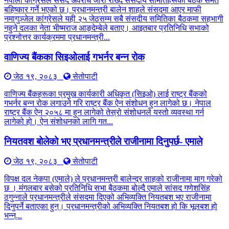
नेपाली कांग्रेसले संसद अवरोध जारी राख्दै संसदीय समितिहरूका बैठक समेत
बहिष्कार गर्ने भएको छ। प्रधानमन्त्री बालेन शाहले संसदमा आएर माफी
नमागुञ्जेल कांग्रेसले यही २५ जेठसम्म सबै संसदीय समितिका बैठकमा सहभागी
नहुने दलका नेता भीष्मराज आङ्देम्बेले बताए। आइतबार प्रतिनिधि सभाको
प्रश्नोत्तर कार्यक्रममा प्रधानमन्त्री...
वाणिज्य बैंकका सिइओलाई गभर्नर बन्न रोक
जेठ १९, २०८३
सेतोपाटी
वाणिज्य बैंकहरूका प्रमुख कार्यकारी अधिकृत (सिइओ) लाई राष्ट्र बैंकको
गभर्नर बन्न रोक लगाउने गरि राष्ट्र बैंक ऐन संशोधन हुन लागेको छ। नेपाल
राष्ट्र बैंक ऐन २०५८ मा हुन लागेको तेस्रो संशोधनले यस्तो व्यवस्था गर्न
लागेको हो। ऐन संशोधनको लागि गत...
नियतवश बोलेको भए प्रधानमन्त्रीले राजीनामा दिनुपर्छ- एमाले
जेठ १९, २०८३
सेतोपाटी
विपक्ष दल नेकपा (एमाले) ले प्रधानमन्त्री बालेन्द्र साहको राजीनामा माग गरेको
छ । मंगलबार बसेको प्रतिनिधि सभा बैठकमा बोल्दै एमाले सांसद गणेशसिंह
ठगुन्नाले प्रधानमन्त्रीले संसदमा दिएको अभिव्यक्ति नियतबश भए राजीनामा
दिनुपर्ने बताएका हुन्। प्रधानमन्त्रीको अभिव्यक्ति नियतबश हो कि भूलबश हो
भन्न्...