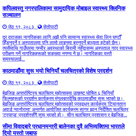
कपिलवस्तु नगरपालिकामा सामुदायिक मोबाइल स्वास्थ्य क्लिनिक
सञ्चालन
जेठ १९, २०८३
सेतोपाटी
दूर दराजका नागरिकका लागि अझै पनि सामान्य स्वास्थ्य सेवा लिन घण्टौँ
हिँड्नुपर्ने र अस्पतालमा पनि लामो लाइनमा बस्नुपर्ने बाध्यता हटेको छैन।
त्यसैमाथि गाउँघरमा गम्भीर अवस्थाको बिरामी नहुँदासम्म अस्पताल गएर स्वास्थ्य
परीक्षण गर्ने नागरिकहरूको सङ्ख्या नगण्य नै छ। नागरिकका यस्तै
समस्यालाई...
काठमाडौंमा सुरू भयो चिनियाँ चलचित्रको विशेष प्रदर्शन
जेठ १९, २०८३
सेतोपाटी
बेइजिङ अन्तर्राष्ट्रिय चलचित्र महोत्सवमा उत्कृष्ट घोषित ६ चिनियाँ
फिल्महरूको प्रदर्शन कार्यक्रम मंगलबारदेखि काठमाडौंमा सुरू भएको छ।
बेइजिङ अन्तर्राष्ट्रिय चलचित्र महोत्सवको प्रवद्र्धन कार्यक्रम 'टियानतान
अवार्ड प्यानोरामा' अन्तर्गत आयोजित कार्यक्रम सागर झान निर्देशित चलचित्र
'ट्रयाप्ड' प्रदर्शनसँगै सुरू भएको हो। चीन चलचित्र प्रशासन र बेइजिङ...
सीमा विवादबारे प्रधानमन्त्री बालेनका दुवै अभिव्यक्तिमा भारतले
दियो यस्तो जबाफ