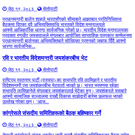
जेठ १९, २०८३
सेतोपाटी
प्रधानमन्त्री बालेन शाहले भारतसँगको सीमाबारे आइतबार प्रतिनिधिसभा
बैठकमा दिएका दुवै अभिव्यक्तिमाथि भारतको विदेश मन्त्रालयले
आफ्नो आधिकारिक धारणा सार्वजनिक गरेको छ। भारतीय विदेश मन्त्रालयका
प्रवक्ता रणधीर जयसवालले मंगलबार आयोजित साप्ताहिक पत्रकार सम्मेलनमा
प्रधानमन्त्री बालेनका अभिव्यक्तिबारे सोधिएका प्रश्नको जबाफ दिँदै आफ्नो
धारणा सार्वजनिक...
रवि र भारतीय विदेशमन्त्री जयशंकरबीच भेट
जेठ १९, २०८३
सेतोपाटी
राष्ट्रिय स्वतन्त्र पार्टी (रास्वपा) का सभापति रवि लामिछाने र भारतीय
विदेशमन्त्री एस जयशंकरबीच भेटवार्ता भएको छ। भारत भ्रमणमा रहेका
सभापति लामिछानेले मंगलबार जयशंकरलाई भेटेका हुन्। जयशंकरले यसबारे
आफ्नो सामाजिक सञ्जालमा राख्दै विकास साझेदारी बारेमा छलफल भएको
उल्लेख गरेका छन्। ‘आज...
कांग्रेसले संसदीय समितिहरूकाे बैठक बहिष्कार गर्ने
जेठ १९, २०८३
सेतोपाटी