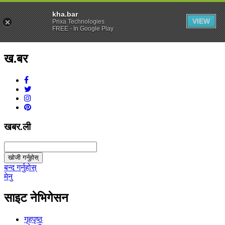
kha.bar
VIEW
Prixa Technologies
FREE - In Google Play
ख.बर
v1.0.0
खबर.ली
खोजी गर्नुहोस्
बन्द गर्नुहोस्
मेनु
साइट नेभिगेसन
गृहपृष्ठ