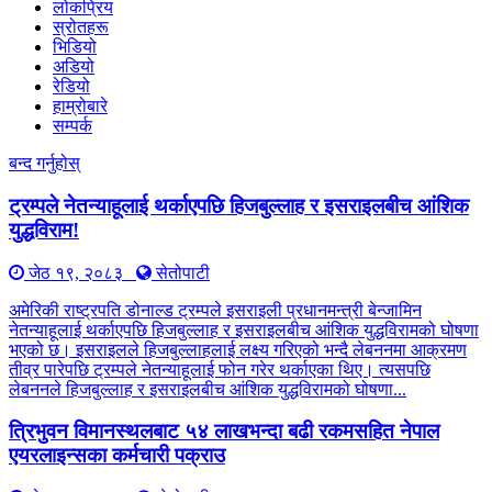
लोकप्रिय
स्रोतहरू
भिडियो
अडियो
रेडियो
हाम्रोबारे
सम्पर्क
बन्द गर्नुहोस्
ट्रम्पले नेतन्याहूलाई थर्काएपछि हिजबुल्लाह र इसराइलबीच आंशिक
युद्धविराम!
जेठ १९, २०८३
सेतोपाटी
अमेरिकी राष्ट्रपति डोनाल्ड ट्रम्पले इसराइली प्रधानमन्त्री बेन्जामिन
नेतन्याहूलाई थर्काएपछि हिजबुल्लाह र इसराइलबीच आंशिक युद्धविरामको घोषणा
भएको छ। इसराइलले हिजबुल्लाहलाई लक्ष्य गरिएको भन्दै लेबननमा आक्रमण
तीव्र पारेपछि ट्रम्पले नेतन्याहूलाई फोन गरेर थर्काएका थिए। त्यसपछि
लेबननले हिजबुल्लाह र इसराइलबीच आंशिक युद्धविरामको घोषणा...
त्रिभुवन विमानस्थलबाट ५४ लाखभन्दा बढी रकमसहित नेपाल
एयरलाइन्सका कर्मचारी पक्राउ