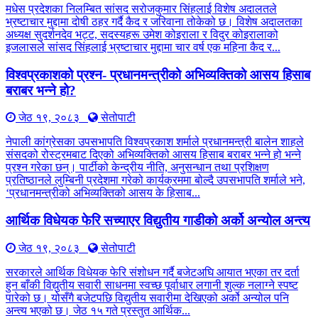
मधेस प्रदेशका निलम्बित सांसद सरोजकुमार सिंहलाई विशेष अदालतले
भ्रष्टाचार मुद्दामा दोषी ठहर गर्दै कैद र जरिवाना तोकेको छ। विशेष अदालतका
अध्यक्ष सुदर्शनदेव भट्ट, सदस्यहरू उमेश कोइराला र विदुर कोइरालाको
इजलासले सांसद सिंहलाई भ्रष्टाचार मुद्दामा चार वर्ष एक महिना कैद र...
विश्वप्रकाशको प्रश्न- प्रधानमन्त्रीको अभिव्यक्तिको आसय हिसाब
बराबर भन्ने हो?
जेठ १९, २०८३
सेतोपाटी
नेपाली कांग्रेसका उपसभापति विश्वप्रकाश शर्माले प्रधानमन्त्री बालेन शाहले
संसदको रोस्ट्रमबाट दिएको अभिव्यक्तिको आसय हिसाब बराबर भन्ने हो भन्ने
प्रश्न गरेका छन्। पार्टीको केन्द्रीय नीति, अनुसन्धान तथा प्रशिक्षण
प्रतिष्ठानले लुम्बिनी प्रदेशमा गरेको कार्यक्रममा बोल्दै उपसभापति शर्माले भने,
‘प्रधानमन्त्रीको अभिव्यक्तिको आसय के हिसाब...
आर्थिक विधेयक फेरि सच्याएर विद्युतीय गाडीको अर्को अन्योल अन्त्य
जेठ १९, २०८३
सेतोपाटी
सरकारले आर्थिक विधेयक फेरि संशोधन गर्दै बजेटअघि आयात भएका तर दर्ता
हुन बाँकी विद्युतीय सवारी साधनमा स्वच्छ पूर्वाधार लगानी शुल्क नलाग्ने स्पष्ट
पारेको छ। योसँगै बजेटपछि विद्युतीय सवारीमा देखिएको अर्को अन्योल पनि
अन्त्य भएको छ। जेठ १५ गते प्रस्तुत आर्थिक...