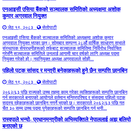
एनआइसी एसिया बैंकको सञ्चालक समितिको अध्यक्षमा अशोक
कुमार अग्रवाल नियुक्त
जेठ १९, २०८३
सेतोपाटी
एनआइसी एसिया बैंकको सञ्चालक समितिको अध्यक्षमा अशोक कुमार
अग्रवाल नियुक्त भएका छन्। सोमबार सम्पन्न २८औं वार्षिक साधारण सभाले
संस्थापक सेयरधनीहरूको तर्फबाट सञ्चालक समितिमा निर्विरोध निर्वाचित
गरेसँगै सञ्चालक समितिले उनलाई आगामी चार वर्षको लागि अध्यक्ष पदमा
नियुक्त गरेको हो। नवनियुक्त अध्यक्ष अग्रवालले सोही...
पहिलो पटक सांसद र मन्त्री बनेकाहरूको हुने छैन सम्पत्ति छानबिन
जेठ १९, २०८३
सेतोपाटी
२०६२/६३ पछि राज्यको उच्च तहमा काम गरेका व्यक्तिहरूको सम्पत्ति छानबिन
गर्न सरकारले बनाएको आयोगले वर्तमान मन्त्रिपरिषद र संसदमा पहिलो पटक
सदस्य रहेकाहरूको छानबिन नगर्ने भएको छ। सरकारले २०६२/६३ पछि गत
चैत ३० सम्म उच्च पदमा पुगेकाहरूको सम्पत्ति छानबिन गर्न भनी...
रास्वपाले भन्यो- प्रधानमन्त्रीको अभिव्यक्तिले नेपाललाई अझ बलियो
बनाएको छ