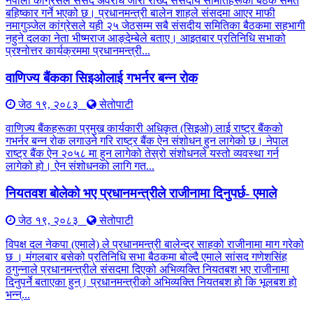
नेपाली कांग्रेसले संसद अवरोध जारी राख्दै संसदीय समितिहरूका बैठक समेत
बहिष्कार गर्ने भएको छ। प्रधानमन्त्री बालेन शाहले संसदमा आएर माफी
नमागुञ्जेल कांग्रेसले यही २५ जेठसम्म सबै संसदीय समितिका बैठकमा सहभागी
नहुने दलका नेता भीष्मराज आङ्देम्बेले बताए। आइतबार प्रतिनिधि सभाको
प्रश्नोत्तर कार्यक्रममा प्रधानमन्त्री...
वाणिज्य बैंकका सिइओलाई गभर्नर बन्न रोक
जेठ १९, २०८३
सेतोपाटी
वाणिज्य बैंकहरूका प्रमुख कार्यकारी अधिकृत (सिइओ) लाई राष्ट्र बैंकको
गभर्नर बन्न रोक लगाउने गरि राष्ट्र बैंक ऐन संशोधन हुन लागेको छ। नेपाल
राष्ट्र बैंक ऐन २०५८ मा हुन लागेको तेस्रो संशोधनले यस्तो व्यवस्था गर्न
लागेको हो। ऐन संशोधनको लागि गत...
नियतवश बोलेको भए प्रधानमन्त्रीले राजीनामा दिनुपर्छ- एमाले
जेठ १९, २०८३
सेतोपाटी
विपक्ष दल नेकपा (एमाले) ले प्रधानमन्त्री बालेन्द्र साहको राजीनामा माग गरेको
छ । मंगलबार बसेको प्रतिनिधि सभा बैठकमा बोल्दै एमाले सांसद गणेशसिंह
ठगुन्नाले प्रधानमन्त्रीले संसदमा दिएको अभिव्यक्ति नियतबश भए राजीनामा
दिनुपर्ने बताएका हुन्। प्रधानमन्त्रीको अभिव्यक्ति नियतबश हो कि भूलबश हो
भन्न्...