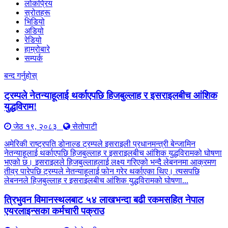
लोकप्रिय
स्रोतहरू
भिडियो
अडियो
रेडियो
हाम्रोबारे
सम्पर्क
बन्द गर्नुहोस्
ट्रम्पले नेतन्याहूलाई थर्काएपछि हिजबुल्लाह र इसराइलबीच आंशिक
युद्धविराम!
जेठ १९, २०८३
सेतोपाटी
अमेरिकी राष्ट्रपति डोनाल्ड ट्रम्पले इसराइली प्रधानमन्त्री बेन्जामिन
नेतन्याहूलाई थर्काएपछि हिजबुल्लाह र इसराइलबीच आंशिक युद्धविरामको घोषणा
भएको छ। इसराइलले हिजबुल्लाहलाई लक्ष्य गरिएको भन्दै लेबननमा आक्रमण
तीव्र पारेपछि ट्रम्पले नेतन्याहूलाई फोन गरेर थर्काएका थिए। त्यसपछि
लेबननले हिजबुल्लाह र इसराइलबीच आंशिक युद्धविरामको घोषणा...
त्रिभुवन विमानस्थलबाट ५४ लाखभन्दा बढी रकमसहित नेपाल
एयरलाइन्सका कर्मचारी पक्राउ