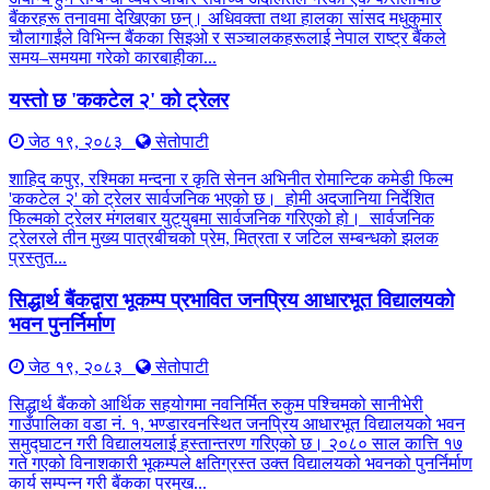
बैंकरहरू तनावमा देखिएका छन्। अधिवक्ता तथा हालका सांसद मधुकुमार
चौलागाईंले विभिन्न बैंकका सिइओ र सञ्चालकहरूलाई नेपाल राष्ट्र बैंकले
समय–समयमा गरेको कारबाहीका...
यस्तो छ 'ककटेल २' को ट्रेलर
जेठ १९, २०८३
सेतोपाटी
शाहिद कपुर, रश्मिका मन्दना र कृति सेनन अभिनीत रोमान्टिक कमेडी फिल्म
'ककटेल २' को ट्रेलर सार्वजनिक भएको छ। होमी अदजानिया निर्देशित
फिल्मको ट्रेलर मंगलबार युट्युबमा सार्वजनिक गरिएको हो। सार्वजनिक
ट्रेलरले तीन मुख्य पात्रबीचको प्रेम, मित्रता र जटिल सम्बन्धको झलक
प्रस्तुत...
सिद्धार्थ बैंकद्वारा भूकम्प प्रभावित जनप्रिय आधारभूत विद्यालयको
भवन पुनर्निर्माण
जेठ १९, २०८३
सेतोपाटी
सिद्धार्थ बैंकको आर्थिक सहयोगमा नवनिर्मित रुकुम पश्चिमको सानीभेरी
गाउँपालिका वडा नं. १, भण्डारवनस्थित जनप्रिय आधारभूत विद्यालयको भवन
समुद्घाटन गरी विद्यालयलाई हस्तान्तरण गरिएको छ। २०८० साल कात्ति १७
गते गएको विनाशकारी भूकम्पले क्षतिग्रस्त उक्त विद्यालयको भवनको पुनर्निर्माण
कार्य सम्पन्न गरी बैंकका प्रमुख...