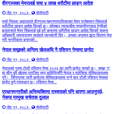
वीरगञ्जका मेयरलाई सवा ४ लाख धरौटीमा छाड्न आदेश
जेठ १९, २०८३
सेतोपाटी
पर्सा जिल्ला अदालतले वीरगञ्ज महानगरपालिकाका मेयर राजेशमान सिंहलाई
धरौटीमा छाड्न आदेश दिएको छ। सोमबार न्यायाधीश गायत्रीप्रसाद रेग्मीको
इजलासले मेयर सिंहलाई दुई वटै कसुरमा धरौटीमा छाड्न आदेश दिएको सूचना
अधिकारी जयनारायण यादवले जानकारी दिए। उनका अनुसार झुटा विवरण पेस
गरी नागरिकता बनाएको...
नेपाल समूहको अन्तिम खेलअघि नै एसियन गेम्समा छनोट
जेठ १९, २०८३
सेतोपाटी
नेपालको पुरुष टोली एसियन गेम्स २०२६ का लागि छनोट भएको छ। समूह ‘ए’
मा चीन दुवै खेलमा पराजित भएर बाहिरिएसँगै नेपाल र मलेसिया सेमिफाइनलमा
पुगे। सिंगापुरमा जारी छनोटमा सेमिफाइनलमा पुग्ने चार टोली एसियन गेम्समा
छनोट हुने प्रावधान छ। एसियन गेम्स...
प्रधानमन्त्रीको अभिव्यक्तिमा रास्वपाको पनि धारणा आउनुपर्छ-
नेकपा प्रमुख सचेतक दुलाल
जेठ १९, २०८३
सेतोपाटी