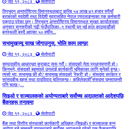
जेठ १९, २०८३
सेतोपाटी
त्रिभुवन अन्तर्राष्ट्रिय विमानस्थलबाट करिब ५४ लाख ७१ हजार रुपैयाँ
बराबरको स्वदेशी तथा विदेशी मुद्रासहित नेपाल एयरलाइन्सका एक कर्मचारी
पक्राउ परेका छन्। त्रिभुवन अन्तर्राष्ट्रिय विमानस्थल सुरक्षा कार्यालयका
अनुसार सुनसरीको गढी गाउँपालिका–१ स्थायी घर भई हाल काठमाडौंको
बनस्थली बस्दै आएका ५० वर्षीय...
सभामुखज्यू साख जोगाउनुस्, भोलि काम लाग्छ!
जेठ १९, २०८३
सेतोपाटी
सम्पादकीय आधारभूत कुराबाट सुरू गरौं। संसदको नेता प्रधानमन्त्री हो।
किनभने, संसदको बहुमतले उनलाई कार्यकारी भूमिकाका लागि चुनेको हुन्छ।
त्यसो भए, सभामुख को हो? सभामुख संसदको 'रेफ्री' हो। संसदमा सरकार र
सांसदबीच बहस तथा वादविवाद चलिरहन्छ। कहिलेकाहीँ संसदमा घम्साघम्सी
पनि चल्छ।...
सिइओ र सञ्चालकको अयोग्यताबारे सर्वोच्च अदालतको आदेशपछि
बैंकरहरू तनावमा
जेठ १९, २०८३
सेतोपाटी
बैंक तथा वित्तीय संस्थाको कार्यकारी अधिकृत (सिइओ) र सञ्चालक बन्न
अयोग्य हुने सम्बन्धी व्यवस्थाबारे सर्वोच्च अदालतले गरेको एक फैसलापछि