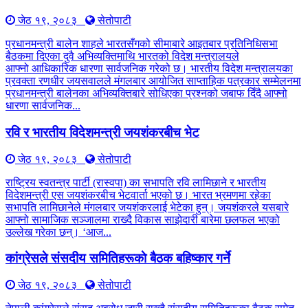
जेठ १९, २०८३
सेतोपाटी
प्रधानमन्त्री बालेन शाहले भारतसँगको सीमाबारे आइतबार प्रतिनिधिसभा
बैठकमा दिएका दुवै अभिव्यक्तिमाथि भारतको विदेश मन्त्रालयले
आफ्नो आधिकारिक धारणा सार्वजनिक गरेको छ। भारतीय विदेश मन्त्रालयका
प्रवक्ता रणधीर जयसवालले मंगलबार आयोजित साप्ताहिक पत्रकार सम्मेलनमा
प्रधानमन्त्री बालेनका अभिव्यक्तिबारे सोधिएका प्रश्नको जबाफ दिँदै आफ्नो
धारणा सार्वजनिक...
रवि र भारतीय विदेशमन्त्री जयशंकरबीच भेट
जेठ १९, २०८३
सेतोपाटी
राष्ट्रिय स्वतन्त्र पार्टी (रास्वपा) का सभापति रवि लामिछाने र भारतीय
विदेशमन्त्री एस जयशंकरबीच भेटवार्ता भएको छ। भारत भ्रमणमा रहेका
सभापति लामिछानेले मंगलबार जयशंकरलाई भेटेका हुन्। जयशंकरले यसबारे
आफ्नो सामाजिक सञ्जालमा राख्दै विकास साझेदारी बारेमा छलफल भएको
उल्लेख गरेका छन्। ‘आज...
कांग्रेसले संसदीय समितिहरूकाे बैठक बहिष्कार गर्ने
जेठ १९, २०८३
सेतोपाटी