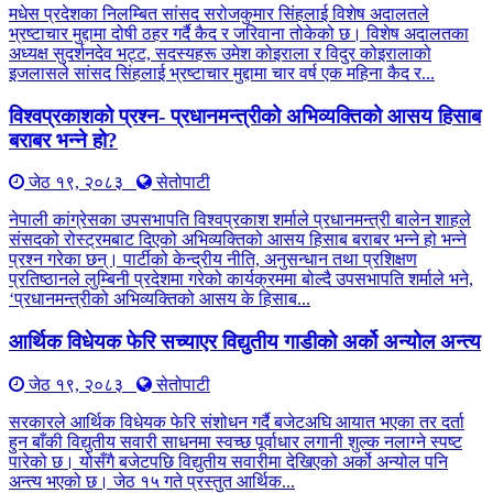
मधेस प्रदेशका निलम्बित सांसद सरोजकुमार सिंहलाई विशेष अदालतले
भ्रष्टाचार मुद्दामा दोषी ठहर गर्दै कैद र जरिवाना तोकेको छ। विशेष अदालतका
अध्यक्ष सुदर्शनदेव भट्ट, सदस्यहरू उमेश कोइराला र विदुर कोइरालाको
इजलासले सांसद सिंहलाई भ्रष्टाचार मुद्दामा चार वर्ष एक महिना कैद र...
विश्वप्रकाशको प्रश्न- प्रधानमन्त्रीको अभिव्यक्तिको आसय हिसाब
बराबर भन्ने हो?
जेठ १९, २०८३
सेतोपाटी
नेपाली कांग्रेसका उपसभापति विश्वप्रकाश शर्माले प्रधानमन्त्री बालेन शाहले
संसदको रोस्ट्रमबाट दिएको अभिव्यक्तिको आसय हिसाब बराबर भन्ने हो भन्ने
प्रश्न गरेका छन्। पार्टीको केन्द्रीय नीति, अनुसन्धान तथा प्रशिक्षण
प्रतिष्ठानले लुम्बिनी प्रदेशमा गरेको कार्यक्रममा बोल्दै उपसभापति शर्माले भने,
‘प्रधानमन्त्रीको अभिव्यक्तिको आसय के हिसाब...
आर्थिक विधेयक फेरि सच्याएर विद्युतीय गाडीको अर्को अन्योल अन्त्य
जेठ १९, २०८३
सेतोपाटी
सरकारले आर्थिक विधेयक फेरि संशोधन गर्दै बजेटअघि आयात भएका तर दर्ता
हुन बाँकी विद्युतीय सवारी साधनमा स्वच्छ पूर्वाधार लगानी शुल्क नलाग्ने स्पष्ट
पारेको छ। योसँगै बजेटपछि विद्युतीय सवारीमा देखिएको अर्को अन्योल पनि
अन्त्य भएको छ। जेठ १५ गते प्रस्तुत आर्थिक...