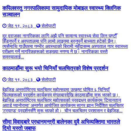
कपिलवस्तु नगरपालिकामा सामुदायिक मोबाइल स्वास्थ्य क्लिनिक
सञ्चालन
जेठ १९, २०८३
सेतोपाटी
दूर दराजका नागरिकका लागि अझै पनि सामान्य स्वास्थ्य सेवा लिन घण्टौँ
हिँड्नुपर्ने र अस्पतालमा पनि लामो लाइनमा बस्नुपर्ने बाध्यता हटेको छैन।
त्यसैमाथि गाउँघरमा गम्भीर अवस्थाको बिरामी नहुँदासम्म अस्पताल गएर स्वास्थ्य
परीक्षण गर्ने नागरिकहरूको सङ्ख्या नगण्य नै छ। नागरिकका यस्तै
समस्यालाई...
काठमाडौंमा सुरू भयो चिनियाँ चलचित्रको विशेष प्रदर्शन
जेठ १९, २०८३
सेतोपाटी
बेइजिङ अन्तर्राष्ट्रिय चलचित्र महोत्सवमा उत्कृष्ट घोषित ६ चिनियाँ
फिल्महरूको प्रदर्शन कार्यक्रम मंगलबारदेखि काठमाडौंमा सुरू भएको छ।
बेइजिङ अन्तर्राष्ट्रिय चलचित्र महोत्सवको प्रवद्र्धन कार्यक्रम 'टियानतान
अवार्ड प्यानोरामा' अन्तर्गत आयोजित कार्यक्रम सागर झान निर्देशित चलचित्र
'ट्रयाप्ड' प्रदर्शनसँगै सुरू भएको हो। चीन चलचित्र प्रशासन र बेइजिङ...
सीमा विवादबारे प्रधानमन्त्री बालेनका दुवै अभिव्यक्तिमा भारतले
दियो यस्तो जबाफ