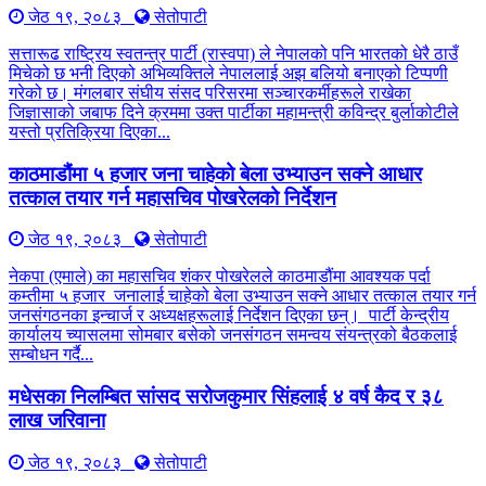
जेठ १९, २०८३
सेतोपाटी
सत्तारूढ राष्ट्रिय स्वतन्त्र पार्टी (रास्वपा) ले नेपालको पनि भारतको धेरै ठाउँ
मिचेको छ भनी दिएको अभिव्यक्तिले नेपाललाई अझ बलियो बनाएको टिप्पणी
गरेको छ। मंगलबार संघीय संसद परिसरमा सञ्चारकर्मीहरूले राखेका
जिज्ञासाको जबाफ दिने क्रममा उक्त पार्टीका महामन्त्री कविन्द्र बुर्लाकोटीले
यस्तो प्रतिक्रिया दिएका...
काठमाडौंमा ५ हजार जना चाहेको बेला उभ्याउन सक्ने आधार
तत्काल तयार गर्न महासचिव पोखरेलको निर्देशन
जेठ १९, २०८३
सेतोपाटी
नेकपा (एमाले) का महासचिव शंकर पोखरेलले काठमाडौंमा आवश्यक पर्दा
कम्तीमा ५ हजार जनालाई चाहेको बेला उभ्याउन सक्ने आधार तत्काल तयार गर्न
जनसंगठनका इन्चार्ज र अध्यक्षहरूलाई निर्देशन दिएका छन्। पार्टी केन्द्रीय
कार्यालय च्यासलमा सोमबार बसेको जनसंगठन समन्वय संयन्त्रको बैठकलाई
सम्बोधन गर्दै...
मधेसका निलम्बित सांसद सरोजकुमार सिंहलाई ४ वर्ष कैद र ३८
लाख जरिवाना
जेठ १९, २०८३
सेतोपाटी