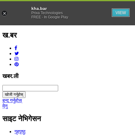
kha.bar
VIEW
Prixa Technologies
FREE - In Google Play
ख.बर
v1.0.0
खबर.ली
खोजी गर्नुहोस्
बन्द गर्नुहोस्
मेनु
साइट नेभिगेसन
गृहपृष्ठ