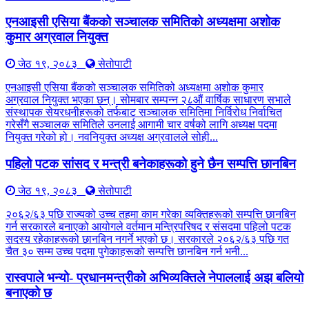
एनआइसी एसिया बैंकको सञ्चालक समितिको अध्यक्षमा अशोक
कुमार अग्रवाल नियुक्त
जेठ १९, २०८३
सेतोपाटी
एनआइसी एसिया बैंकको सञ्चालक समितिको अध्यक्षमा अशोक कुमार
अग्रवाल नियुक्त भएका छन्। सोमबार सम्पन्न २८औं वार्षिक साधारण सभाले
संस्थापक सेयरधनीहरूको तर्फबाट सञ्चालक समितिमा निर्विरोध निर्वाचित
गरेसँगै सञ्चालक समितिले उनलाई आगामी चार वर्षको लागि अध्यक्ष पदमा
नियुक्त गरेको हो। नवनियुक्त अध्यक्ष अग्रवालले सोही...
पहिलो पटक सांसद र मन्त्री बनेकाहरूको हुने छैन सम्पत्ति छानबिन
जेठ १९, २०८३
सेतोपाटी
२०६२/६३ पछि राज्यको उच्च तहमा काम गरेका व्यक्तिहरूको सम्पत्ति छानबिन
गर्न सरकारले बनाएको आयोगले वर्तमान मन्त्रिपरिषद र संसदमा पहिलो पटक
सदस्य रहेकाहरूको छानबिन नगर्ने भएको छ। सरकारले २०६२/६३ पछि गत
चैत ३० सम्म उच्च पदमा पुगेकाहरूको सम्पत्ति छानबिन गर्न भनी...
रास्वपाले भन्यो- प्रधानमन्त्रीको अभिव्यक्तिले नेपाललाई अझ बलियो
बनाएको छ