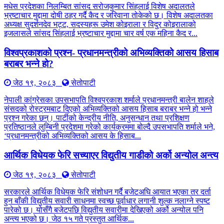
मधेस प्रदेशका निलम्बित सांसद सरोजकुमार सिंहलाई विशेष अदालतले
भ्रष्टाचार मुद्दामा दोषी ठहर गर्दै कैद र जरिवाना तोकेको छ। विशेष अदालतका
अध्यक्ष सुदर्शनदेव भट्ट, सदस्यहरू उमेश कोइराला र विदुर कोइरालाको
इजलासले सांसद सिंहलाई भ्रष्टाचार मुद्दामा चार वर्ष एक महिना कैद र...
विश्वप्रकाशको प्रश्न- प्रधानमन्त्रीको अभिव्यक्तिको आसय हिसाब
बराबर भन्ने हो?
जेठ १९, २०८३
सेतोपाटी
नेपाली कांग्रेसका उपसभापति विश्वप्रकाश शर्माले प्रधानमन्त्री बालेन शाहले
संसदको रोस्ट्रमबाट दिएको अभिव्यक्तिको आसय हिसाब बराबर भन्ने हो भन्ने
प्रश्न गरेका छन्। पार्टीको केन्द्रीय नीति, अनुसन्धान तथा प्रशिक्षण
प्रतिष्ठानले लुम्बिनी प्रदेशमा गरेको कार्यक्रममा बोल्दै उपसभापति शर्माले भने,
‘प्रधानमन्त्रीको अभिव्यक्तिको आसय के हिसाब...
आर्थिक विधेयक फेरि सच्याएर विद्युतीय गाडीको अर्को अन्योल अन्त्य
जेठ १९, २०८३
सेतोपाटी
सरकारले आर्थिक विधेयक फेरि संशोधन गर्दै बजेटअघि आयात भएका तर दर्ता
हुन बाँकी विद्युतीय सवारी साधनमा स्वच्छ पूर्वाधार लगानी शुल्क नलाग्ने स्पष्ट
पारेको छ। योसँगै बजेटपछि विद्युतीय सवारीमा देखिएको अर्को अन्योल पनि
अन्त्य भएको छ। जेठ १५ गते प्रस्तुत आर्थिक...