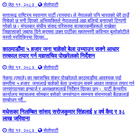
जेठ १९, २०८३
सेतोपाटी
सत्तारूढ राष्ट्रिय स्वतन्त्र पार्टी (रास्वपा) ले नेपालको पनि भारतको धेरै ठाउँ
मिचेको छ भनी दिएको अभिव्यक्तिले नेपाललाई अझ बलियो बनाएको टिप्पणी
गरेको छ। मंगलबार संघीय संसद परिसरमा सञ्चारकर्मीहरूले राखेका
जिज्ञासाको जबाफ दिने क्रममा उक्त पार्टीका महामन्त्री कविन्द्र बुर्लाकोटीले
यस्तो प्रतिक्रिया दिएका...
काठमाडौंमा ५ हजार जना चाहेको बेला उभ्याउन सक्ने आधार
तत्काल तयार गर्न महासचिव पोखरेलको निर्देशन
जेठ १९, २०८३
सेतोपाटी
नेकपा (एमाले) का महासचिव शंकर पोखरेलले काठमाडौंमा आवश्यक पर्दा
कम्तीमा ५ हजार जनालाई चाहेको बेला उभ्याउन सक्ने आधार तत्काल तयार गर्न
जनसंगठनका इन्चार्ज र अध्यक्षहरूलाई निर्देशन दिएका छन्। पार्टी केन्द्रीय
कार्यालय च्यासलमा सोमबार बसेको जनसंगठन समन्वय संयन्त्रको बैठकलाई
सम्बोधन गर्दै...
मधेसका निलम्बित सांसद सरोजकुमार सिंहलाई ४ वर्ष कैद र ३८
लाख जरिवाना
जेठ १९, २०८३
सेतोपाटी