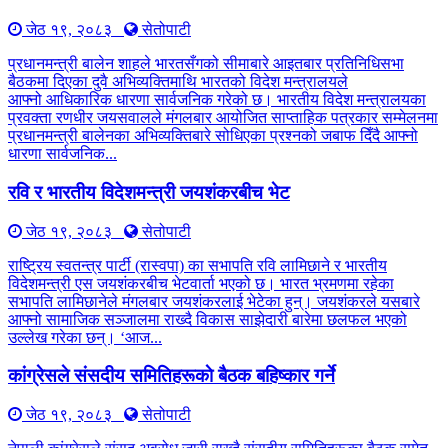
जेठ १९, २०८३
सेतोपाटी
प्रधानमन्त्री बालेन शाहले भारतसँगको सीमाबारे आइतबार प्रतिनिधिसभा
बैठकमा दिएका दुवै अभिव्यक्तिमाथि भारतको विदेश मन्त्रालयले
आफ्नो आधिकारिक धारणा सार्वजनिक गरेको छ। भारतीय विदेश मन्त्रालयका
प्रवक्ता रणधीर जयसवालले मंगलबार आयोजित साप्ताहिक पत्रकार सम्मेलनमा
प्रधानमन्त्री बालेनका अभिव्यक्तिबारे सोधिएका प्रश्नको जबाफ दिँदै आफ्नो
धारणा सार्वजनिक...
रवि र भारतीय विदेशमन्त्री जयशंकरबीच भेट
जेठ १९, २०८३
सेतोपाटी
राष्ट्रिय स्वतन्त्र पार्टी (रास्वपा) का सभापति रवि लामिछाने र भारतीय
विदेशमन्त्री एस जयशंकरबीच भेटवार्ता भएको छ। भारत भ्रमणमा रहेका
सभापति लामिछानेले मंगलबार जयशंकरलाई भेटेका हुन्। जयशंकरले यसबारे
आफ्नो सामाजिक सञ्जालमा राख्दै विकास साझेदारी बारेमा छलफल भएको
उल्लेख गरेका छन्। ‘आज...
कांग्रेसले संसदीय समितिहरूकाे बैठक बहिष्कार गर्ने
जेठ १९, २०८३
सेतोपाटी