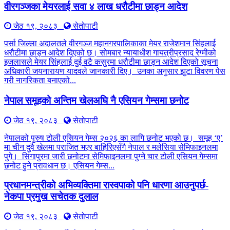
वीरगञ्जका मेयरलाई सवा ४ लाख धरौटीमा छाड्न आदेश
जेठ १९, २०८३
सेतोपाटी
पर्सा जिल्ला अदालतले वीरगञ्ज महानगरपालिकाका मेयर राजेशमान सिंहलाई
धरौटीमा छाड्न आदेश दिएको छ। सोमबार न्यायाधीश गायत्रीप्रसाद रेग्मीको
इजलासले मेयर सिंहलाई दुई वटै कसुरमा धरौटीमा छाड्न आदेश दिएको सूचना
अधिकारी जयनारायण यादवले जानकारी दिए। उनका अनुसार झुटा विवरण पेस
गरी नागरिकता बनाएको...
नेपाल समूहको अन्तिम खेलअघि नै एसियन गेम्समा छनोट
जेठ १९, २०८३
सेतोपाटी
नेपालको पुरुष टोली एसियन गेम्स २०२६ का लागि छनोट भएको छ। समूह ‘ए’
मा चीन दुवै खेलमा पराजित भएर बाहिरिएसँगै नेपाल र मलेसिया सेमिफाइनलमा
पुगे। सिंगापुरमा जारी छनोटमा सेमिफाइनलमा पुग्ने चार टोली एसियन गेम्समा
छनोट हुने प्रावधान छ। एसियन गेम्स...
प्रधानमन्त्रीको अभिव्यक्तिमा रास्वपाको पनि धारणा आउनुपर्छ-
नेकपा प्रमुख सचेतक दुलाल
जेठ १९, २०८३
सेतोपाटी