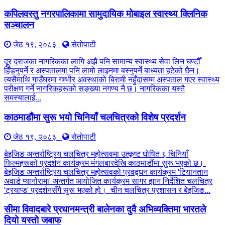
कपिलवस्तु नगरपालिकामा सामुदायिक मोबाइल स्वास्थ्य क्लिनिक
सञ्चालन
जेठ १९, २०८३
सेतोपाटी
दूर दराजका नागरिकका लागि अझै पनि सामान्य स्वास्थ्य सेवा लिन घण्टौँ
हिँड्नुपर्ने र अस्पतालमा पनि लामो लाइनमा बस्नुपर्ने बाध्यता हटेको छैन।
त्यसैमाथि गाउँघरमा गम्भीर अवस्थाको बिरामी नहुँदासम्म अस्पताल गएर स्वास्थ्य
परीक्षण गर्ने नागरिकहरूको सङ्ख्या नगण्य नै छ। नागरिकका यस्तै
समस्यालाई...
काठमाडौंमा सुरू भयो चिनियाँ चलचित्रको विशेष प्रदर्शन
जेठ १९, २०८३
सेतोपाटी
बेइजिङ अन्तर्राष्ट्रिय चलचित्र महोत्सवमा उत्कृष्ट घोषित ६ चिनियाँ
फिल्महरूको प्रदर्शन कार्यक्रम मंगलबारदेखि काठमाडौंमा सुरू भएको छ।
बेइजिङ अन्तर्राष्ट्रिय चलचित्र महोत्सवको प्रवद्र्धन कार्यक्रम 'टियानतान
अवार्ड प्यानोरामा' अन्तर्गत आयोजित कार्यक्रम सागर झान निर्देशित चलचित्र
'ट्रयाप्ड' प्रदर्शनसँगै सुरू भएको हो। चीन चलचित्र प्रशासन र बेइजिङ...
सीमा विवादबारे प्रधानमन्त्री बालेनका दुवै अभिव्यक्तिमा भारतले
दियो यस्तो जबाफ