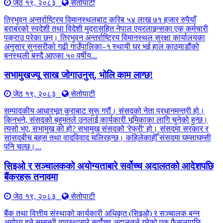
जेठ १९, २०८३
सेतोपाटी
त्रिभुवन अन्तर्राष्ट्रिय विमानस्थलबाट करिब ५४ लाख ७१ हजार रुपैयाँ
बराबरको स्वदेशी तथा विदेशी मुद्रासहित नेपाल एयरलाइन्सका एक कर्मचारी
पक्राउ परेका छन्। त्रिभुवन अन्तर्राष्ट्रिय विमानस्थल सुरक्षा कार्यालयका
अनुसार सुनसरीको गढी गाउँपालिका–१ स्थायी घर भई हाल काठमाडौंको
बनस्थली बस्दै आएका ५० वर्षीय...
सभामुखज्यू साख जोगाउनुस्, भोलि काम लाग्छ!
जेठ १९, २०८३
सेतोपाटी
सम्पादकीय आधारभूत कुराबाट सुरू गरौं। संसदको नेता प्रधानमन्त्री हो।
किनभने, संसदको बहुमतले उनलाई कार्यकारी भूमिकाका लागि चुनेको हुन्छ।
त्यसो भए, सभामुख को हो? सभामुख संसदको 'रेफ्री' हो। संसदमा सरकार र
सांसदबीच बहस तथा वादविवाद चलिरहन्छ। कहिलेकाहीँ संसदमा घम्साघम्सी
पनि चल्छ।...
सिइओ र सञ्चालकको अयोग्यताबारे सर्वोच्च अदालतको आदेशपछि
बैंकरहरू तनावमा
जेठ १९, २०८३
सेतोपाटी
बैंक तथा वित्तीय संस्थाको कार्यकारी अधिकृत (सिइओ) र सञ्चालक बन्न
अयोग्य हुने सम्बन्धी व्यवस्थाबारे सर्वोच्च अदालतले गरेको एक फैसलापछि