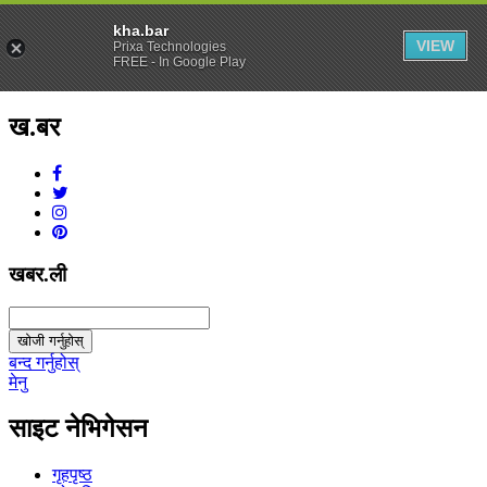
kha.bar
VIEW
Prixa Technologies
FREE - In Google Play
ख.बर
v1.0.0
खबर.ली
खोजी गर्नुहोस्
बन्द गर्नुहोस्
मेनु
साइट नेभिगेसन
गृहपृष्ठ