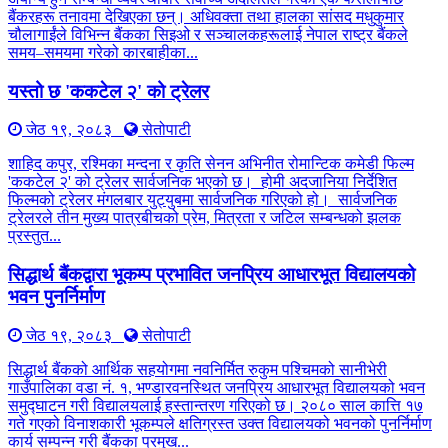
बैंकरहरू तनावमा देखिएका छन्। अधिवक्ता तथा हालका सांसद मधुकुमार
चौलागाईंले विभिन्न बैंकका सिइओ र सञ्चालकहरूलाई नेपाल राष्ट्र बैंकले
समय–समयमा गरेको कारबाहीका...
यस्तो छ 'ककटेल २' को ट्रेलर
जेठ १९, २०८३
सेतोपाटी
शाहिद कपुर, रश्मिका मन्दना र कृति सेनन अभिनीत रोमान्टिक कमेडी फिल्म
'ककटेल २' को ट्रेलर सार्वजनिक भएको छ। होमी अदजानिया निर्देशित
फिल्मको ट्रेलर मंगलबार युट्युबमा सार्वजनिक गरिएको हो। सार्वजनिक
ट्रेलरले तीन मुख्य पात्रबीचको प्रेम, मित्रता र जटिल सम्बन्धको झलक
प्रस्तुत...
सिद्धार्थ बैंकद्वारा भूकम्प प्रभावित जनप्रिय आधारभूत विद्यालयको
भवन पुनर्निर्माण
जेठ १९, २०८३
सेतोपाटी
सिद्धार्थ बैंकको आर्थिक सहयोगमा नवनिर्मित रुकुम पश्चिमको सानीभेरी
गाउँपालिका वडा नं. १, भण्डारवनस्थित जनप्रिय आधारभूत विद्यालयको भवन
समुद्घाटन गरी विद्यालयलाई हस्तान्तरण गरिएको छ। २०८० साल कात्ति १७
गते गएको विनाशकारी भूकम्पले क्षतिग्रस्त उक्त विद्यालयको भवनको पुनर्निर्माण
कार्य सम्पन्न गरी बैंकका प्रमुख...