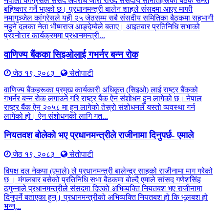
नेपाली कांग्रेसले संसद अवरोध जारी राख्दै संसदीय समितिहरूका बैठक समेत
बहिष्कार गर्ने भएको छ। प्रधानमन्त्री बालेन शाहले संसदमा आएर माफी
नमागुञ्जेल कांग्रेसले यही २५ जेठसम्म सबै संसदीय समितिका बैठकमा सहभागी
नहुने दलका नेता भीष्मराज आङ्देम्बेले बताए। आइतबार प्रतिनिधि सभाको
प्रश्नोत्तर कार्यक्रममा प्रधानमन्त्री...
वाणिज्य बैंकका सिइओलाई गभर्नर बन्न रोक
जेठ १९, २०८३
सेतोपाटी
वाणिज्य बैंकहरूका प्रमुख कार्यकारी अधिकृत (सिइओ) लाई राष्ट्र बैंकको
गभर्नर बन्न रोक लगाउने गरि राष्ट्र बैंक ऐन संशोधन हुन लागेको छ। नेपाल
राष्ट्र बैंक ऐन २०५८ मा हुन लागेको तेस्रो संशोधनले यस्तो व्यवस्था गर्न
लागेको हो। ऐन संशोधनको लागि गत...
नियतवश बोलेको भए प्रधानमन्त्रीले राजीनामा दिनुपर्छ- एमाले
जेठ १९, २०८३
सेतोपाटी
विपक्ष दल नेकपा (एमाले) ले प्रधानमन्त्री बालेन्द्र साहको राजीनामा माग गरेको
छ । मंगलबार बसेको प्रतिनिधि सभा बैठकमा बोल्दै एमाले सांसद गणेशसिंह
ठगुन्नाले प्रधानमन्त्रीले संसदमा दिएको अभिव्यक्ति नियतबश भए राजीनामा
दिनुपर्ने बताएका हुन्। प्रधानमन्त्रीको अभिव्यक्ति नियतबश हो कि भूलबश हो
भन्न्...