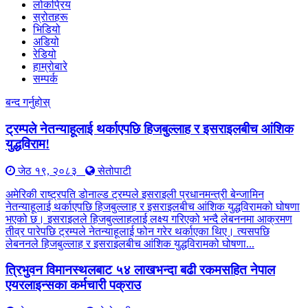
लोकप्रिय
स्रोतहरू
भिडियो
अडियो
रेडियो
हाम्रोबारे
सम्पर्क
बन्द गर्नुहोस्
ट्रम्पले नेतन्याहूलाई थर्काएपछि हिजबुल्लाह र इसराइलबीच आंशिक
युद्धविराम!
जेठ १९, २०८३
सेतोपाटी
अमेरिकी राष्ट्रपति डोनाल्ड ट्रम्पले इसराइली प्रधानमन्त्री बेन्जामिन
नेतन्याहूलाई थर्काएपछि हिजबुल्लाह र इसराइलबीच आंशिक युद्धविरामको घोषणा
भएको छ। इसराइलले हिजबुल्लाहलाई लक्ष्य गरिएको भन्दै लेबननमा आक्रमण
तीव्र पारेपछि ट्रम्पले नेतन्याहूलाई फोन गरेर थर्काएका थिए। त्यसपछि
लेबननले हिजबुल्लाह र इसराइलबीच आंशिक युद्धविरामको घोषणा...
त्रिभुवन विमानस्थलबाट ५४ लाखभन्दा बढी रकमसहित नेपाल
एयरलाइन्सका कर्मचारी पक्राउ