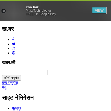
kha.bar
VIEW
Prixa Technologies
FREE - In Google Play
ख.बर
v1.0.0
खबर.ली
खोजी गर्नुहोस्
बन्द गर्नुहोस्
मेनु
साइट नेभिगेसन
गृहपृष्ठ