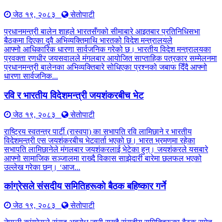
जेठ १९, २०८३
सेतोपाटी
प्रधानमन्त्री बालेन शाहले भारतसँगको सीमाबारे आइतबार प्रतिनिधिसभा
बैठकमा दिएका दुवै अभिव्यक्तिमाथि भारतको विदेश मन्त्रालयले
आफ्नो आधिकारिक धारणा सार्वजनिक गरेको छ। भारतीय विदेश मन्त्रालयका
प्रवक्ता रणधीर जयसवालले मंगलबार आयोजित साप्ताहिक पत्रकार सम्मेलनमा
प्रधानमन्त्री बालेनका अभिव्यक्तिबारे सोधिएका प्रश्नको जबाफ दिँदै आफ्नो
धारणा सार्वजनिक...
रवि र भारतीय विदेशमन्त्री जयशंकरबीच भेट
जेठ १९, २०८३
सेतोपाटी
राष्ट्रिय स्वतन्त्र पार्टी (रास्वपा) का सभापति रवि लामिछाने र भारतीय
विदेशमन्त्री एस जयशंकरबीच भेटवार्ता भएको छ। भारत भ्रमणमा रहेका
सभापति लामिछानेले मंगलबार जयशंकरलाई भेटेका हुन्। जयशंकरले यसबारे
आफ्नो सामाजिक सञ्जालमा राख्दै विकास साझेदारी बारेमा छलफल भएको
उल्लेख गरेका छन्। ‘आज...
कांग्रेसले संसदीय समितिहरूकाे बैठक बहिष्कार गर्ने
जेठ १९, २०८३
सेतोपाटी