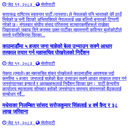
जेठ १९, २०८३
सेतोपाटी
सत्तारूढ राष्ट्रिय स्वतन्त्र पार्टी (रास्वपा) ले नेपालको पनि भारतको धेरै ठाउँ
मिचेको छ भनी दिएको अभिव्यक्तिले नेपाललाई अझ बलियो बनाएको टिप्पणी
गरेको छ। मंगलबार संघीय संसद परिसरमा सञ्चारकर्मीहरूले राखेका
जिज्ञासाको जबाफ दिने क्रममा उक्त पार्टीका महामन्त्री कविन्द्र बुर्लाकोटीले
यस्तो प्रतिक्रिया दिएका...
काठमाडौंमा ५ हजार जना चाहेको बेला उभ्याउन सक्ने आधार
तत्काल तयार गर्न महासचिव पोखरेलको निर्देशन
जेठ १९, २०८३
सेतोपाटी
नेकपा (एमाले) का महासचिव शंकर पोखरेलले काठमाडौंमा आवश्यक पर्दा
कम्तीमा ५ हजार जनालाई चाहेको बेला उभ्याउन सक्ने आधार तत्काल तयार गर्न
जनसंगठनका इन्चार्ज र अध्यक्षहरूलाई निर्देशन दिएका छन्। पार्टी केन्द्रीय
कार्यालय च्यासलमा सोमबार बसेको जनसंगठन समन्वय संयन्त्रको बैठकलाई
सम्बोधन गर्दै...
मधेसका निलम्बित सांसद सरोजकुमार सिंहलाई ४ वर्ष कैद र ३८
लाख जरिवाना
जेठ १९, २०८३
सेतोपाटी