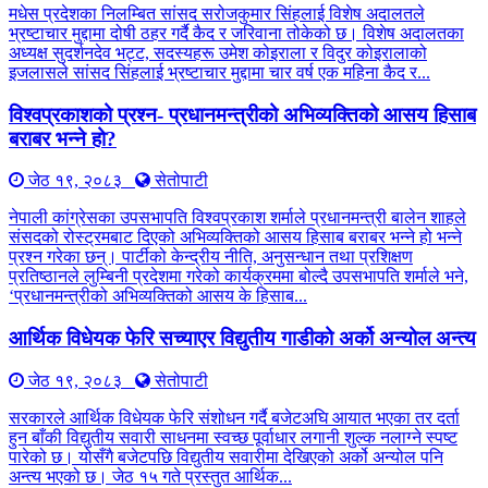
मधेस प्रदेशका निलम्बित सांसद सरोजकुमार सिंहलाई विशेष अदालतले
भ्रष्टाचार मुद्दामा दोषी ठहर गर्दै कैद र जरिवाना तोकेको छ। विशेष अदालतका
अध्यक्ष सुदर्शनदेव भट्ट, सदस्यहरू उमेश कोइराला र विदुर कोइरालाको
इजलासले सांसद सिंहलाई भ्रष्टाचार मुद्दामा चार वर्ष एक महिना कैद र...
विश्वप्रकाशको प्रश्न- प्रधानमन्त्रीको अभिव्यक्तिको आसय हिसाब
बराबर भन्ने हो?
जेठ १९, २०८३
सेतोपाटी
नेपाली कांग्रेसका उपसभापति विश्वप्रकाश शर्माले प्रधानमन्त्री बालेन शाहले
संसदको रोस्ट्रमबाट दिएको अभिव्यक्तिको आसय हिसाब बराबर भन्ने हो भन्ने
प्रश्न गरेका छन्। पार्टीको केन्द्रीय नीति, अनुसन्धान तथा प्रशिक्षण
प्रतिष्ठानले लुम्बिनी प्रदेशमा गरेको कार्यक्रममा बोल्दै उपसभापति शर्माले भने,
‘प्रधानमन्त्रीको अभिव्यक्तिको आसय के हिसाब...
आर्थिक विधेयक फेरि सच्याएर विद्युतीय गाडीको अर्को अन्योल अन्त्य
जेठ १९, २०८३
सेतोपाटी
सरकारले आर्थिक विधेयक फेरि संशोधन गर्दै बजेटअघि आयात भएका तर दर्ता
हुन बाँकी विद्युतीय सवारी साधनमा स्वच्छ पूर्वाधार लगानी शुल्क नलाग्ने स्पष्ट
पारेको छ। योसँगै बजेटपछि विद्युतीय सवारीमा देखिएको अर्को अन्योल पनि
अन्त्य भएको छ। जेठ १५ गते प्रस्तुत आर्थिक...