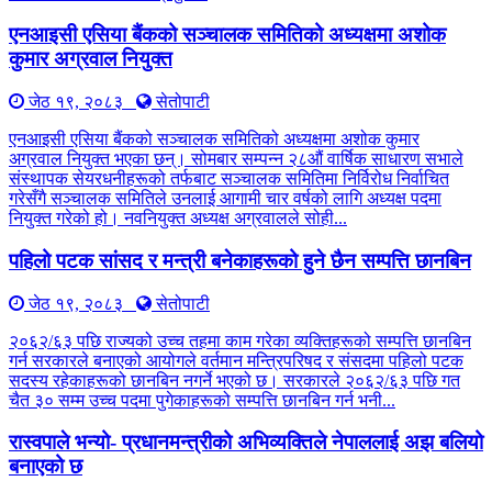
एनआइसी एसिया बैंकको सञ्चालक समितिको अध्यक्षमा अशोक
कुमार अग्रवाल नियुक्त
जेठ १९, २०८३
सेतोपाटी
एनआइसी एसिया बैंकको सञ्चालक समितिको अध्यक्षमा अशोक कुमार
अग्रवाल नियुक्त भएका छन्। सोमबार सम्पन्न २८औं वार्षिक साधारण सभाले
संस्थापक सेयरधनीहरूको तर्फबाट सञ्चालक समितिमा निर्विरोध निर्वाचित
गरेसँगै सञ्चालक समितिले उनलाई आगामी चार वर्षको लागि अध्यक्ष पदमा
नियुक्त गरेको हो। नवनियुक्त अध्यक्ष अग्रवालले सोही...
पहिलो पटक सांसद र मन्त्री बनेकाहरूको हुने छैन सम्पत्ति छानबिन
जेठ १९, २०८३
सेतोपाटी
२०६२/६३ पछि राज्यको उच्च तहमा काम गरेका व्यक्तिहरूको सम्पत्ति छानबिन
गर्न सरकारले बनाएको आयोगले वर्तमान मन्त्रिपरिषद र संसदमा पहिलो पटक
सदस्य रहेकाहरूको छानबिन नगर्ने भएको छ। सरकारले २०६२/६३ पछि गत
चैत ३० सम्म उच्च पदमा पुगेकाहरूको सम्पत्ति छानबिन गर्न भनी...
रास्वपाले भन्यो- प्रधानमन्त्रीको अभिव्यक्तिले नेपाललाई अझ बलियो
बनाएको छ