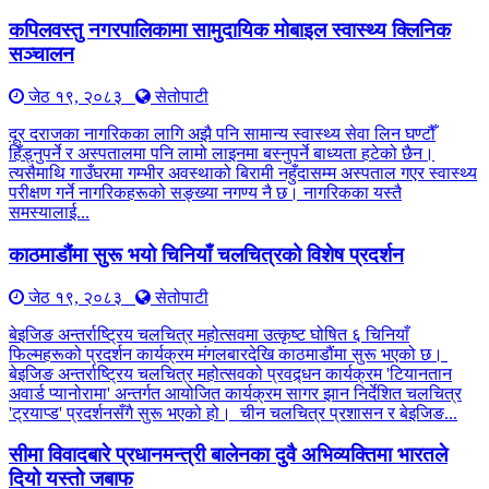
कपिलवस्तु नगरपालिकामा सामुदायिक मोबाइल स्वास्थ्य क्लिनिक
सञ्चालन
जेठ १९, २०८३
सेतोपाटी
दूर दराजका नागरिकका लागि अझै पनि सामान्य स्वास्थ्य सेवा लिन घण्टौँ
हिँड्नुपर्ने र अस्पतालमा पनि लामो लाइनमा बस्नुपर्ने बाध्यता हटेको छैन।
त्यसैमाथि गाउँघरमा गम्भीर अवस्थाको बिरामी नहुँदासम्म अस्पताल गएर स्वास्थ्य
परीक्षण गर्ने नागरिकहरूको सङ्ख्या नगण्य नै छ। नागरिकका यस्तै
समस्यालाई...
काठमाडौंमा सुरू भयो चिनियाँ चलचित्रको विशेष प्रदर्शन
जेठ १९, २०८३
सेतोपाटी
बेइजिङ अन्तर्राष्ट्रिय चलचित्र महोत्सवमा उत्कृष्ट घोषित ६ चिनियाँ
फिल्महरूको प्रदर्शन कार्यक्रम मंगलबारदेखि काठमाडौंमा सुरू भएको छ।
बेइजिङ अन्तर्राष्ट्रिय चलचित्र महोत्सवको प्रवद्र्धन कार्यक्रम 'टियानतान
अवार्ड प्यानोरामा' अन्तर्गत आयोजित कार्यक्रम सागर झान निर्देशित चलचित्र
'ट्रयाप्ड' प्रदर्शनसँगै सुरू भएको हो। चीन चलचित्र प्रशासन र बेइजिङ...
सीमा विवादबारे प्रधानमन्त्री बालेनका दुवै अभिव्यक्तिमा भारतले
दियो यस्तो जबाफ