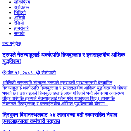
लोकप्रिय
स्रोतहरू
भिडियो
अडियो
रेडियो
हाम्रोबारे
सम्पर्क
बन्द गर्नुहोस्
ट्रम्पले नेतन्याहूलाई थर्काएपछि हिजबुल्लाह र इसराइलबीच आंशिक
युद्धविराम!
जेठ १९, २०८३
सेतोपाटी
अमेरिकी राष्ट्रपति डोनाल्ड ट्रम्पले इसराइली प्रधानमन्त्री बेन्जामिन
नेतन्याहूलाई थर्काएपछि हिजबुल्लाह र इसराइलबीच आंशिक युद्धविरामको घोषणा
भएको छ। इसराइलले हिजबुल्लाहलाई लक्ष्य गरिएको भन्दै लेबननमा आक्रमण
तीव्र पारेपछि ट्रम्पले नेतन्याहूलाई फोन गरेर थर्काएका थिए। त्यसपछि
लेबननले हिजबुल्लाह र इसराइलबीच आंशिक युद्धविरामको घोषणा...
त्रिभुवन विमानस्थलबाट ५४ लाखभन्दा बढी रकमसहित नेपाल
एयरलाइन्सका कर्मचारी पक्राउ