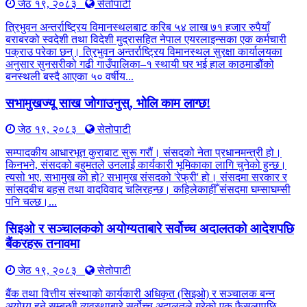
जेठ १९, २०८३
सेतोपाटी
त्रिभुवन अन्तर्राष्ट्रिय विमानस्थलबाट करिब ५४ लाख ७१ हजार रुपैयाँ
बराबरको स्वदेशी तथा विदेशी मुद्रासहित नेपाल एयरलाइन्सका एक कर्मचारी
पक्राउ परेका छन्। त्रिभुवन अन्तर्राष्ट्रिय विमानस्थल सुरक्षा कार्यालयका
अनुसार सुनसरीको गढी गाउँपालिका–१ स्थायी घर भई हाल काठमाडौंको
बनस्थली बस्दै आएका ५० वर्षीय...
सभामुखज्यू साख जोगाउनुस्, भोलि काम लाग्छ!
जेठ १९, २०८३
सेतोपाटी
सम्पादकीय आधारभूत कुराबाट सुरू गरौं। संसदको नेता प्रधानमन्त्री हो।
किनभने, संसदको बहुमतले उनलाई कार्यकारी भूमिकाका लागि चुनेको हुन्छ।
त्यसो भए, सभामुख को हो? सभामुख संसदको 'रेफ्री' हो। संसदमा सरकार र
सांसदबीच बहस तथा वादविवाद चलिरहन्छ। कहिलेकाहीँ संसदमा घम्साघम्सी
पनि चल्छ।...
सिइओ र सञ्चालकको अयोग्यताबारे सर्वोच्च अदालतको आदेशपछि
बैंकरहरू तनावमा
जेठ १९, २०८३
सेतोपाटी
बैंक तथा वित्तीय संस्थाको कार्यकारी अधिकृत (सिइओ) र सञ्चालक बन्न
अयोग्य हुने सम्बन्धी व्यवस्थाबारे सर्वोच्च अदालतले गरेको एक फैसलापछि