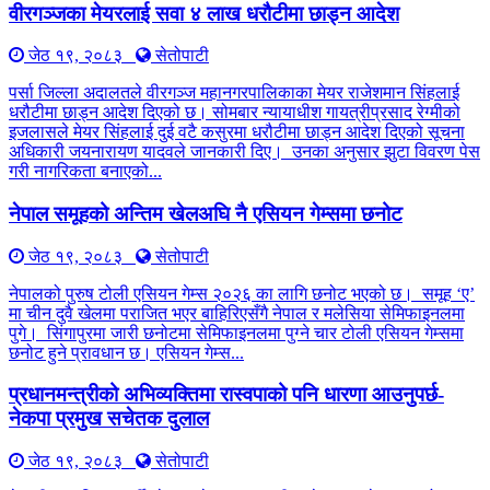
वीरगञ्जका मेयरलाई सवा ४ लाख धरौटीमा छाड्न आदेश
जेठ १९, २०८३
सेतोपाटी
पर्सा जिल्ला अदालतले वीरगञ्ज महानगरपालिकाका मेयर राजेशमान सिंहलाई
धरौटीमा छाड्न आदेश दिएको छ। सोमबार न्यायाधीश गायत्रीप्रसाद रेग्मीको
इजलासले मेयर सिंहलाई दुई वटै कसुरमा धरौटीमा छाड्न आदेश दिएको सूचना
अधिकारी जयनारायण यादवले जानकारी दिए। उनका अनुसार झुटा विवरण पेस
गरी नागरिकता बनाएको...
नेपाल समूहको अन्तिम खेलअघि नै एसियन गेम्समा छनोट
जेठ १९, २०८३
सेतोपाटी
नेपालको पुरुष टोली एसियन गेम्स २०२६ का लागि छनोट भएको छ। समूह ‘ए’
मा चीन दुवै खेलमा पराजित भएर बाहिरिएसँगै नेपाल र मलेसिया सेमिफाइनलमा
पुगे। सिंगापुरमा जारी छनोटमा सेमिफाइनलमा पुग्ने चार टोली एसियन गेम्समा
छनोट हुने प्रावधान छ। एसियन गेम्स...
प्रधानमन्त्रीको अभिव्यक्तिमा रास्वपाको पनि धारणा आउनुपर्छ-
नेकपा प्रमुख सचेतक दुलाल
जेठ १९, २०८३
सेतोपाटी