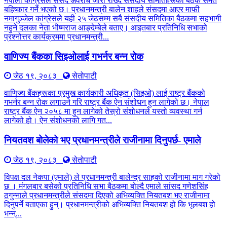
नेपाली कांग्रेसले संसद अवरोध जारी राख्दै संसदीय समितिहरूका बैठक समेत
बहिष्कार गर्ने भएको छ। प्रधानमन्त्री बालेन शाहले संसदमा आएर माफी
नमागुञ्जेल कांग्रेसले यही २५ जेठसम्म सबै संसदीय समितिका बैठकमा सहभागी
नहुने दलका नेता भीष्मराज आङ्देम्बेले बताए। आइतबार प्रतिनिधि सभाको
प्रश्नोत्तर कार्यक्रममा प्रधानमन्त्री...
वाणिज्य बैंकका सिइओलाई गभर्नर बन्न रोक
जेठ १९, २०८३
सेतोपाटी
वाणिज्य बैंकहरूका प्रमुख कार्यकारी अधिकृत (सिइओ) लाई राष्ट्र बैंकको
गभर्नर बन्न रोक लगाउने गरि राष्ट्र बैंक ऐन संशोधन हुन लागेको छ। नेपाल
राष्ट्र बैंक ऐन २०५८ मा हुन लागेको तेस्रो संशोधनले यस्तो व्यवस्था गर्न
लागेको हो। ऐन संशोधनको लागि गत...
नियतवश बोलेको भए प्रधानमन्त्रीले राजीनामा दिनुपर्छ- एमाले
जेठ १९, २०८३
सेतोपाटी
विपक्ष दल नेकपा (एमाले) ले प्रधानमन्त्री बालेन्द्र साहको राजीनामा माग गरेको
छ । मंगलबार बसेको प्रतिनिधि सभा बैठकमा बोल्दै एमाले सांसद गणेशसिंह
ठगुन्नाले प्रधानमन्त्रीले संसदमा दिएको अभिव्यक्ति नियतबश भए राजीनामा
दिनुपर्ने बताएका हुन्। प्रधानमन्त्रीको अभिव्यक्ति नियतबश हो कि भूलबश हो
भन्न्...