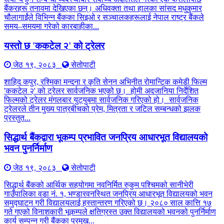
बैंकरहरू तनावमा देखिएका छन्। अधिवक्ता तथा हालका सांसद मधुकुमार
चौलागाईंले विभिन्न बैंकका सिइओ र सञ्चालकहरूलाई नेपाल राष्ट्र बैंकले
समय–समयमा गरेको कारबाहीका...
यस्तो छ 'ककटेल २' को ट्रेलर
जेठ १९, २०८३
सेतोपाटी
शाहिद कपुर, रश्मिका मन्दना र कृति सेनन अभिनीत रोमान्टिक कमेडी फिल्म
'ककटेल २' को ट्रेलर सार्वजनिक भएको छ। होमी अदजानिया निर्देशित
फिल्मको ट्रेलर मंगलबार युट्युबमा सार्वजनिक गरिएको हो। सार्वजनिक
ट्रेलरले तीन मुख्य पात्रबीचको प्रेम, मित्रता र जटिल सम्बन्धको झलक
प्रस्तुत...
सिद्धार्थ बैंकद्वारा भूकम्प प्रभावित जनप्रिय आधारभूत विद्यालयको
भवन पुनर्निर्माण
जेठ १९, २०८३
सेतोपाटी
सिद्धार्थ बैंकको आर्थिक सहयोगमा नवनिर्मित रुकुम पश्चिमको सानीभेरी
गाउँपालिका वडा नं. १, भण्डारवनस्थित जनप्रिय आधारभूत विद्यालयको भवन
समुद्घाटन गरी विद्यालयलाई हस्तान्तरण गरिएको छ। २०८० साल कात्ति १७
गते गएको विनाशकारी भूकम्पले क्षतिग्रस्त उक्त विद्यालयको भवनको पुनर्निर्माण
कार्य सम्पन्न गरी बैंकका प्रमुख...