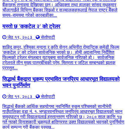
बैंकरहरू तनावमा देखिएका छन्। अधिवक्ता तथा हालका सांसद मधुकुमार
चौलागाईंले विभिन्न बैंकका सिइओ र सञ्चालकहरूलाई नेपाल राष्ट्र बैंकले
समय–समयमा गरेको कारबाहीका...
यस्तो छ 'ककटेल २' को ट्रेलर
जेठ १९, २०८३
सेतोपाटी
शाहिद कपुर, रश्मिका मन्दना र कृति सेनन अभिनीत रोमान्टिक कमेडी फिल्म
'ककटेल २' को ट्रेलर सार्वजनिक भएको छ। होमी अदजानिया निर्देशित
फिल्मको ट्रेलर मंगलबार युट्युबमा सार्वजनिक गरिएको हो। सार्वजनिक
ट्रेलरले तीन मुख्य पात्रबीचको प्रेम, मित्रता र जटिल सम्बन्धको झलक
प्रस्तुत...
सिद्धार्थ बैंकद्वारा भूकम्प प्रभावित जनप्रिय आधारभूत विद्यालयको
भवन पुनर्निर्माण
जेठ १९, २०८३
सेतोपाटी
सिद्धार्थ बैंकको आर्थिक सहयोगमा नवनिर्मित रुकुम पश्चिमको सानीभेरी
गाउँपालिका वडा नं. १, भण्डारवनस्थित जनप्रिय आधारभूत विद्यालयको भवन
समुद्घाटन गरी विद्यालयलाई हस्तान्तरण गरिएको छ। २०८० साल कात्ति १७
गते गएको विनाशकारी भूकम्पले क्षतिग्रस्त उक्त विद्यालयको भवनको पुनर्निर्माण
कार्य सम्पन्न गरी बैंकका प्रमुख...