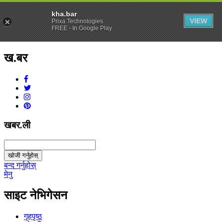
kha.bar
VIEW
Prixa Technologies
FREE - In Google Play
ख.बर
v1.0.0
खबर.ली
खोजी गर्नुहोस्
बन्द गर्नुहोस्
मेनु
साइट नेभिगेसन
गृहपृष्ठ