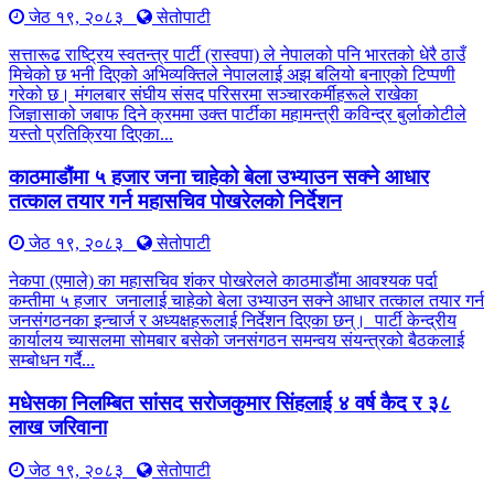
जेठ १९, २०८३
सेतोपाटी
सत्तारूढ राष्ट्रिय स्वतन्त्र पार्टी (रास्वपा) ले नेपालको पनि भारतको धेरै ठाउँ
मिचेको छ भनी दिएको अभिव्यक्तिले नेपाललाई अझ बलियो बनाएको टिप्पणी
गरेको छ। मंगलबार संघीय संसद परिसरमा सञ्चारकर्मीहरूले राखेका
जिज्ञासाको जबाफ दिने क्रममा उक्त पार्टीका महामन्त्री कविन्द्र बुर्लाकोटीले
यस्तो प्रतिक्रिया दिएका...
काठमाडौंमा ५ हजार जना चाहेको बेला उभ्याउन सक्ने आधार
तत्काल तयार गर्न महासचिव पोखरेलको निर्देशन
जेठ १९, २०८३
सेतोपाटी
नेकपा (एमाले) का महासचिव शंकर पोखरेलले काठमाडौंमा आवश्यक पर्दा
कम्तीमा ५ हजार जनालाई चाहेको बेला उभ्याउन सक्ने आधार तत्काल तयार गर्न
जनसंगठनका इन्चार्ज र अध्यक्षहरूलाई निर्देशन दिएका छन्। पार्टी केन्द्रीय
कार्यालय च्यासलमा सोमबार बसेको जनसंगठन समन्वय संयन्त्रको बैठकलाई
सम्बोधन गर्दै...
मधेसका निलम्बित सांसद सरोजकुमार सिंहलाई ४ वर्ष कैद र ३८
लाख जरिवाना
जेठ १९, २०८३
सेतोपाटी