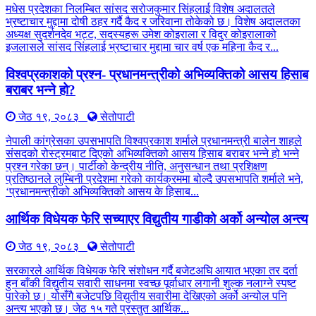
मधेस प्रदेशका निलम्बित सांसद सरोजकुमार सिंहलाई विशेष अदालतले
भ्रष्टाचार मुद्दामा दोषी ठहर गर्दै कैद र जरिवाना तोकेको छ। विशेष अदालतका
अध्यक्ष सुदर्शनदेव भट्ट, सदस्यहरू उमेश कोइराला र विदुर कोइरालाको
इजलासले सांसद सिंहलाई भ्रष्टाचार मुद्दामा चार वर्ष एक महिना कैद र...
विश्वप्रकाशको प्रश्न- प्रधानमन्त्रीको अभिव्यक्तिको आसय हिसाब
बराबर भन्ने हो?
जेठ १९, २०८३
सेतोपाटी
नेपाली कांग्रेसका उपसभापति विश्वप्रकाश शर्माले प्रधानमन्त्री बालेन शाहले
संसदको रोस्ट्रमबाट दिएको अभिव्यक्तिको आसय हिसाब बराबर भन्ने हो भन्ने
प्रश्न गरेका छन्। पार्टीको केन्द्रीय नीति, अनुसन्धान तथा प्रशिक्षण
प्रतिष्ठानले लुम्बिनी प्रदेशमा गरेको कार्यक्रममा बोल्दै उपसभापति शर्माले भने,
‘प्रधानमन्त्रीको अभिव्यक्तिको आसय के हिसाब...
आर्थिक विधेयक फेरि सच्याएर विद्युतीय गाडीको अर्को अन्योल अन्त्य
जेठ १९, २०८३
सेतोपाटी
सरकारले आर्थिक विधेयक फेरि संशोधन गर्दै बजेटअघि आयात भएका तर दर्ता
हुन बाँकी विद्युतीय सवारी साधनमा स्वच्छ पूर्वाधार लगानी शुल्क नलाग्ने स्पष्ट
पारेको छ। योसँगै बजेटपछि विद्युतीय सवारीमा देखिएको अर्को अन्योल पनि
अन्त्य भएको छ। जेठ १५ गते प्रस्तुत आर्थिक...