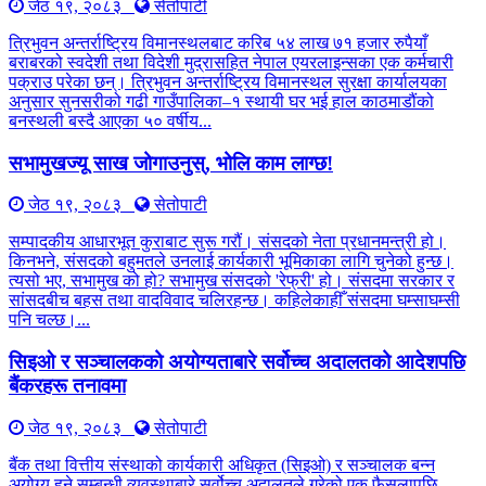
जेठ १९, २०८३
सेतोपाटी
त्रिभुवन अन्तर्राष्ट्रिय विमानस्थलबाट करिब ५४ लाख ७१ हजार रुपैयाँ
बराबरको स्वदेशी तथा विदेशी मुद्रासहित नेपाल एयरलाइन्सका एक कर्मचारी
पक्राउ परेका छन्। त्रिभुवन अन्तर्राष्ट्रिय विमानस्थल सुरक्षा कार्यालयका
अनुसार सुनसरीको गढी गाउँपालिका–१ स्थायी घर भई हाल काठमाडौंको
बनस्थली बस्दै आएका ५० वर्षीय...
सभामुखज्यू साख जोगाउनुस्, भोलि काम लाग्छ!
जेठ १९, २०८३
सेतोपाटी
सम्पादकीय आधारभूत कुराबाट सुरू गरौं। संसदको नेता प्रधानमन्त्री हो।
किनभने, संसदको बहुमतले उनलाई कार्यकारी भूमिकाका लागि चुनेको हुन्छ।
त्यसो भए, सभामुख को हो? सभामुख संसदको 'रेफ्री' हो। संसदमा सरकार र
सांसदबीच बहस तथा वादविवाद चलिरहन्छ। कहिलेकाहीँ संसदमा घम्साघम्सी
पनि चल्छ।...
सिइओ र सञ्चालकको अयोग्यताबारे सर्वोच्च अदालतको आदेशपछि
बैंकरहरू तनावमा
जेठ १९, २०८३
सेतोपाटी
बैंक तथा वित्तीय संस्थाको कार्यकारी अधिकृत (सिइओ) र सञ्चालक बन्न
अयोग्य हुने सम्बन्धी व्यवस्थाबारे सर्वोच्च अदालतले गरेको एक फैसलापछि