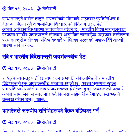
जेठ १९, २०८३
सेतोपाटी
प्रधानमन्त्री बालेन शाहले भारतसँगको सीमाबारे आइतबार प्रतिनिधिसभा
बैठकमा दिएका दुवै अभिव्यक्तिमाथि भारतको विदेश मन्त्रालयले
आफ्नो आधिकारिक धारणा सार्वजनिक गरेको छ। भारतीय विदेश मन्त्रालयका
प्रवक्ता रणधीर जयसवालले मंगलबार आयोजित साप्ताहिक पत्रकार सम्मेलनमा
प्रधानमन्त्री बालेनका अभिव्यक्तिबारे सोधिएका प्रश्नको जबाफ दिँदै आफ्नो
धारणा सार्वजनिक...
रवि र भारतीय विदेशमन्त्री जयशंकरबीच भेट
जेठ १९, २०८३
सेतोपाटी
राष्ट्रिय स्वतन्त्र पार्टी (रास्वपा) का सभापति रवि लामिछाने र भारतीय
विदेशमन्त्री एस जयशंकरबीच भेटवार्ता भएको छ। भारत भ्रमणमा रहेका
सभापति लामिछानेले मंगलबार जयशंकरलाई भेटेका हुन्। जयशंकरले यसबारे
आफ्नो सामाजिक सञ्जालमा राख्दै विकास साझेदारी बारेमा छलफल भएको
उल्लेख गरेका छन्। ‘आज...
कांग्रेसले संसदीय समितिहरूकाे बैठक बहिष्कार गर्ने
जेठ १९, २०८३
सेतोपाटी