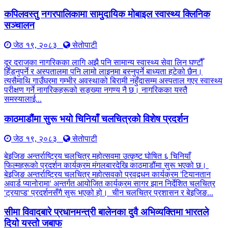
कपिलवस्तु नगरपालिकामा सामुदायिक मोबाइल स्वास्थ्य क्लिनिक
सञ्चालन
जेठ १९, २०८३
सेतोपाटी
दूर दराजका नागरिकका लागि अझै पनि सामान्य स्वास्थ्य सेवा लिन घण्टौँ
हिँड्नुपर्ने र अस्पतालमा पनि लामो लाइनमा बस्नुपर्ने बाध्यता हटेको छैन।
त्यसैमाथि गाउँघरमा गम्भीर अवस्थाको बिरामी नहुँदासम्म अस्पताल गएर स्वास्थ्य
परीक्षण गर्ने नागरिकहरूको सङ्ख्या नगण्य नै छ। नागरिकका यस्तै
समस्यालाई...
काठमाडौंमा सुरू भयो चिनियाँ चलचित्रको विशेष प्रदर्शन
जेठ १९, २०८३
सेतोपाटी
बेइजिङ अन्तर्राष्ट्रिय चलचित्र महोत्सवमा उत्कृष्ट घोषित ६ चिनियाँ
फिल्महरूको प्रदर्शन कार्यक्रम मंगलबारदेखि काठमाडौंमा सुरू भएको छ।
बेइजिङ अन्तर्राष्ट्रिय चलचित्र महोत्सवको प्रवद्र्धन कार्यक्रम 'टियानतान
अवार्ड प्यानोरामा' अन्तर्गत आयोजित कार्यक्रम सागर झान निर्देशित चलचित्र
'ट्रयाप्ड' प्रदर्शनसँगै सुरू भएको हो। चीन चलचित्र प्रशासन र बेइजिङ...
सीमा विवादबारे प्रधानमन्त्री बालेनका दुवै अभिव्यक्तिमा भारतले
दियो यस्तो जबाफ