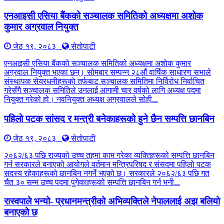
एनआइसी एसिया बैंकको सञ्चालक समितिको अध्यक्षमा अशोक
कुमार अग्रवाल नियुक्त
जेठ १९, २०८३
सेतोपाटी
एनआइसी एसिया बैंकको सञ्चालक समितिको अध्यक्षमा अशोक कुमार
अग्रवाल नियुक्त भएका छन्। सोमबार सम्पन्न २८औं वार्षिक साधारण सभाले
संस्थापक सेयरधनीहरूको तर्फबाट सञ्चालक समितिमा निर्विरोध निर्वाचित
गरेसँगै सञ्चालक समितिले उनलाई आगामी चार वर्षको लागि अध्यक्ष पदमा
नियुक्त गरेको हो। नवनियुक्त अध्यक्ष अग्रवालले सोही...
पहिलो पटक सांसद र मन्त्री बनेकाहरूको हुने छैन सम्पत्ति छानबिन
जेठ १९, २०८३
सेतोपाटी
२०६२/६३ पछि राज्यको उच्च तहमा काम गरेका व्यक्तिहरूको सम्पत्ति छानबिन
गर्न सरकारले बनाएको आयोगले वर्तमान मन्त्रिपरिषद र संसदमा पहिलो पटक
सदस्य रहेकाहरूको छानबिन नगर्ने भएको छ। सरकारले २०६२/६३ पछि गत
चैत ३० सम्म उच्च पदमा पुगेकाहरूको सम्पत्ति छानबिन गर्न भनी...
रास्वपाले भन्यो- प्रधानमन्त्रीको अभिव्यक्तिले नेपाललाई अझ बलियो
बनाएको छ