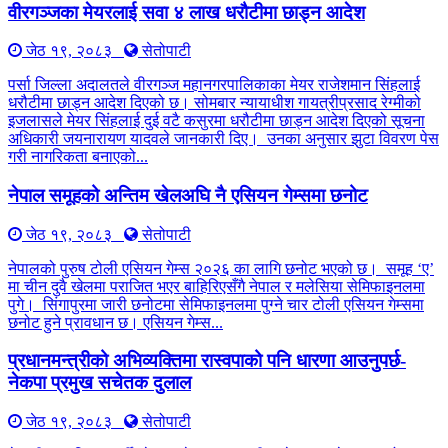
वीरगञ्जका मेयरलाई सवा ४ लाख धरौटीमा छाड्न आदेश
जेठ १९, २०८३
सेतोपाटी
पर्सा जिल्ला अदालतले वीरगञ्ज महानगरपालिकाका मेयर राजेशमान सिंहलाई
धरौटीमा छाड्न आदेश दिएको छ। सोमबार न्यायाधीश गायत्रीप्रसाद रेग्मीको
इजलासले मेयर सिंहलाई दुई वटै कसुरमा धरौटीमा छाड्न आदेश दिएको सूचना
अधिकारी जयनारायण यादवले जानकारी दिए। उनका अनुसार झुटा विवरण पेस
गरी नागरिकता बनाएको...
नेपाल समूहको अन्तिम खेलअघि नै एसियन गेम्समा छनोट
जेठ १९, २०८३
सेतोपाटी
नेपालको पुरुष टोली एसियन गेम्स २०२६ का लागि छनोट भएको छ। समूह ‘ए’
मा चीन दुवै खेलमा पराजित भएर बाहिरिएसँगै नेपाल र मलेसिया सेमिफाइनलमा
पुगे। सिंगापुरमा जारी छनोटमा सेमिफाइनलमा पुग्ने चार टोली एसियन गेम्समा
छनोट हुने प्रावधान छ। एसियन गेम्स...
प्रधानमन्त्रीको अभिव्यक्तिमा रास्वपाको पनि धारणा आउनुपर्छ-
नेकपा प्रमुख सचेतक दुलाल
जेठ १९, २०८३
सेतोपाटी