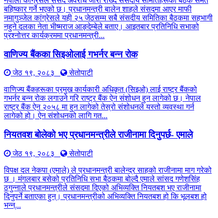
नेपाली कांग्रेसले संसद अवरोध जारी राख्दै संसदीय समितिहरूका बैठक समेत
बहिष्कार गर्ने भएको छ। प्रधानमन्त्री बालेन शाहले संसदमा आएर माफी
नमागुञ्जेल कांग्रेसले यही २५ जेठसम्म सबै संसदीय समितिका बैठकमा सहभागी
नहुने दलका नेता भीष्मराज आङ्देम्बेले बताए। आइतबार प्रतिनिधि सभाको
प्रश्नोत्तर कार्यक्रममा प्रधानमन्त्री...
वाणिज्य बैंकका सिइओलाई गभर्नर बन्न रोक
जेठ १९, २०८३
सेतोपाटी
वाणिज्य बैंकहरूका प्रमुख कार्यकारी अधिकृत (सिइओ) लाई राष्ट्र बैंकको
गभर्नर बन्न रोक लगाउने गरि राष्ट्र बैंक ऐन संशोधन हुन लागेको छ। नेपाल
राष्ट्र बैंक ऐन २०५८ मा हुन लागेको तेस्रो संशोधनले यस्तो व्यवस्था गर्न
लागेको हो। ऐन संशोधनको लागि गत...
नियतवश बोलेको भए प्रधानमन्त्रीले राजीनामा दिनुपर्छ- एमाले
जेठ १९, २०८३
सेतोपाटी
विपक्ष दल नेकपा (एमाले) ले प्रधानमन्त्री बालेन्द्र साहको राजीनामा माग गरेको
छ । मंगलबार बसेको प्रतिनिधि सभा बैठकमा बोल्दै एमाले सांसद गणेशसिंह
ठगुन्नाले प्रधानमन्त्रीले संसदमा दिएको अभिव्यक्ति नियतबश भए राजीनामा
दिनुपर्ने बताएका हुन्। प्रधानमन्त्रीको अभिव्यक्ति नियतबश हो कि भूलबश हो
भन्न्...