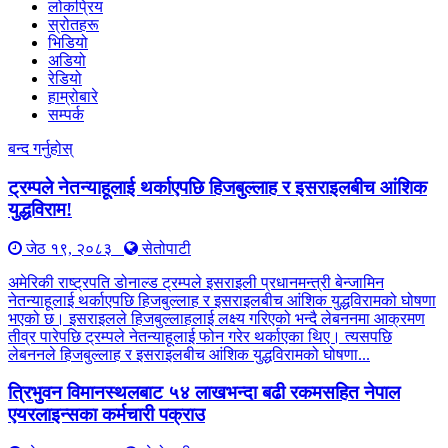
लोकप्रिय
स्रोतहरू
भिडियो
अडियो
रेडियो
हाम्रोबारे
सम्पर्क
बन्द गर्नुहोस्
ट्रम्पले नेतन्याहूलाई थर्काएपछि हिजबुल्लाह र इसराइलबीच आंशिक
युद्धविराम!
जेठ १९, २०८३
सेतोपाटी
अमेरिकी राष्ट्रपति डोनाल्ड ट्रम्पले इसराइली प्रधानमन्त्री बेन्जामिन
नेतन्याहूलाई थर्काएपछि हिजबुल्लाह र इसराइलबीच आंशिक युद्धविरामको घोषणा
भएको छ। इसराइलले हिजबुल्लाहलाई लक्ष्य गरिएको भन्दै लेबननमा आक्रमण
तीव्र पारेपछि ट्रम्पले नेतन्याहूलाई फोन गरेर थर्काएका थिए। त्यसपछि
लेबननले हिजबुल्लाह र इसराइलबीच आंशिक युद्धविरामको घोषणा...
त्रिभुवन विमानस्थलबाट ५४ लाखभन्दा बढी रकमसहित नेपाल
एयरलाइन्सका कर्मचारी पक्राउ