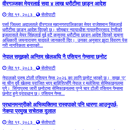
वीरगञ्जका मेयरलाई सवा ४ लाख धरौटीमा छाड्न आदेश
जेठ १९, २०८३
सेतोपाटी
पर्सा जिल्ला अदालतले वीरगञ्ज महानगरपालिकाका मेयर राजेशमान सिंहलाई
धरौटीमा छाड्न आदेश दिएको छ। सोमबार न्यायाधीश गायत्रीप्रसाद रेग्मीको
इजलासले मेयर सिंहलाई दुई वटै कसुरमा धरौटीमा छाड्न आदेश दिएको सूचना
अधिकारी जयनारायण यादवले जानकारी दिए। उनका अनुसार झुटा विवरण पेस
गरी नागरिकता बनाएको...
नेपाल समूहको अन्तिम खेलअघि नै एसियन गेम्समा छनोट
जेठ १९, २०८३
सेतोपाटी
नेपालको पुरुष टोली एसियन गेम्स २०२६ का लागि छनोट भएको छ। समूह ‘ए’
मा चीन दुवै खेलमा पराजित भएर बाहिरिएसँगै नेपाल र मलेसिया सेमिफाइनलमा
पुगे। सिंगापुरमा जारी छनोटमा सेमिफाइनलमा पुग्ने चार टोली एसियन गेम्समा
छनोट हुने प्रावधान छ। एसियन गेम्स...
प्रधानमन्त्रीको अभिव्यक्तिमा रास्वपाको पनि धारणा आउनुपर्छ-
नेकपा प्रमुख सचेतक दुलाल
जेठ १९, २०८३
सेतोपाटी