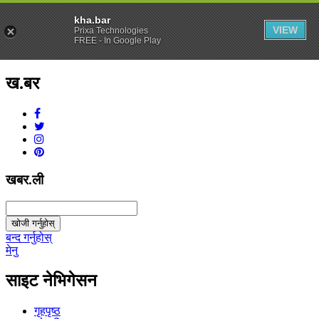
kha.bar
VIEW
Prixa Technologies
FREE - In Google Play
ख.बर
v1.0.0
खबर.ली
खोजी गर्नुहोस्
बन्द गर्नुहोस्
मेनु
साइट नेभिगेसन
गृहपृष्ठ