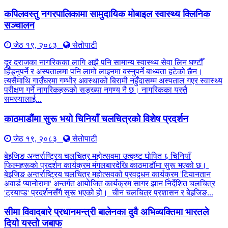
कपिलवस्तु नगरपालिकामा सामुदायिक मोबाइल स्वास्थ्य क्लिनिक
सञ्चालन
जेठ १९, २०८३
सेतोपाटी
दूर दराजका नागरिकका लागि अझै पनि सामान्य स्वास्थ्य सेवा लिन घण्टौँ
हिँड्नुपर्ने र अस्पतालमा पनि लामो लाइनमा बस्नुपर्ने बाध्यता हटेको छैन।
त्यसैमाथि गाउँघरमा गम्भीर अवस्थाको बिरामी नहुँदासम्म अस्पताल गएर स्वास्थ्य
परीक्षण गर्ने नागरिकहरूको सङ्ख्या नगण्य नै छ। नागरिकका यस्तै
समस्यालाई...
काठमाडौंमा सुरू भयो चिनियाँ चलचित्रको विशेष प्रदर्शन
जेठ १९, २०८३
सेतोपाटी
बेइजिङ अन्तर्राष्ट्रिय चलचित्र महोत्सवमा उत्कृष्ट घोषित ६ चिनियाँ
फिल्महरूको प्रदर्शन कार्यक्रम मंगलबारदेखि काठमाडौंमा सुरू भएको छ।
बेइजिङ अन्तर्राष्ट्रिय चलचित्र महोत्सवको प्रवद्र्धन कार्यक्रम 'टियानतान
अवार्ड प्यानोरामा' अन्तर्गत आयोजित कार्यक्रम सागर झान निर्देशित चलचित्र
'ट्रयाप्ड' प्रदर्शनसँगै सुरू भएको हो। चीन चलचित्र प्रशासन र बेइजिङ...
सीमा विवादबारे प्रधानमन्त्री बालेनका दुवै अभिव्यक्तिमा भारतले
दियो यस्तो जबाफ