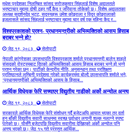
मधेस प्रदेशका निलम्बित सांसद सरोजकुमार सिंहलाई विशेष अदालतले
भ्रष्टाचार मुद्दामा दोषी ठहर गर्दै कैद र जरिवाना तोकेको छ। विशेष अदालतका
अध्यक्ष सुदर्शनदेव भट्ट, सदस्यहरू उमेश कोइराला र विदुर कोइरालाको
इजलासले सांसद सिंहलाई भ्रष्टाचार मुद्दामा चार वर्ष एक महिना कैद र...
विश्वप्रकाशको प्रश्न- प्रधानमन्त्रीको अभिव्यक्तिको आसय हिसाब
बराबर भन्ने हो?
जेठ १९, २०८३
सेतोपाटी
नेपाली कांग्रेसका उपसभापति विश्वप्रकाश शर्माले प्रधानमन्त्री बालेन शाहले
संसदको रोस्ट्रमबाट दिएको अभिव्यक्तिको आसय हिसाब बराबर भन्ने हो भन्ने
प्रश्न गरेका छन्। पार्टीको केन्द्रीय नीति, अनुसन्धान तथा प्रशिक्षण
प्रतिष्ठानले लुम्बिनी प्रदेशमा गरेको कार्यक्रममा बोल्दै उपसभापति शर्माले भने,
‘प्रधानमन्त्रीको अभिव्यक्तिको आसय के हिसाब...
आर्थिक विधेयक फेरि सच्याएर विद्युतीय गाडीको अर्को अन्योल अन्त्य
जेठ १९, २०८३
सेतोपाटी
सरकारले आर्थिक विधेयक फेरि संशोधन गर्दै बजेटअघि आयात भएका तर दर्ता
हुन बाँकी विद्युतीय सवारी साधनमा स्वच्छ पूर्वाधार लगानी शुल्क नलाग्ने स्पष्ट
पारेको छ। योसँगै बजेटपछि विद्युतीय सवारीमा देखिएको अर्को अन्योल पनि
अन्त्य भएको छ। जेठ १५ गते प्रस्तुत आर्थिक...