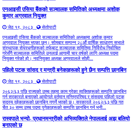
एनआइसी एसिया बैंकको सञ्चालक समितिको अध्यक्षमा अशोक
कुमार अग्रवाल नियुक्त
जेठ १९, २०८३
सेतोपाटी
एनआइसी एसिया बैंकको सञ्चालक समितिको अध्यक्षमा अशोक कुमार
अग्रवाल नियुक्त भएका छन्। सोमबार सम्पन्न २८औं वार्षिक साधारण सभाले
संस्थापक सेयरधनीहरूको तर्फबाट सञ्चालक समितिमा निर्विरोध निर्वाचित
गरेसँगै सञ्चालक समितिले उनलाई आगामी चार वर्षको लागि अध्यक्ष पदमा
नियुक्त गरेको हो। नवनियुक्त अध्यक्ष अग्रवालले सोही...
पहिलो पटक सांसद र मन्त्री बनेकाहरूको हुने छैन सम्पत्ति छानबिन
जेठ १९, २०८३
सेतोपाटी
२०६२/६३ पछि राज्यको उच्च तहमा काम गरेका व्यक्तिहरूको सम्पत्ति छानबिन
गर्न सरकारले बनाएको आयोगले वर्तमान मन्त्रिपरिषद र संसदमा पहिलो पटक
सदस्य रहेकाहरूको छानबिन नगर्ने भएको छ। सरकारले २०६२/६३ पछि गत
चैत ३० सम्म उच्च पदमा पुगेकाहरूको सम्पत्ति छानबिन गर्न भनी...
रास्वपाले भन्यो- प्रधानमन्त्रीको अभिव्यक्तिले नेपाललाई अझ बलियो
बनाएको छ