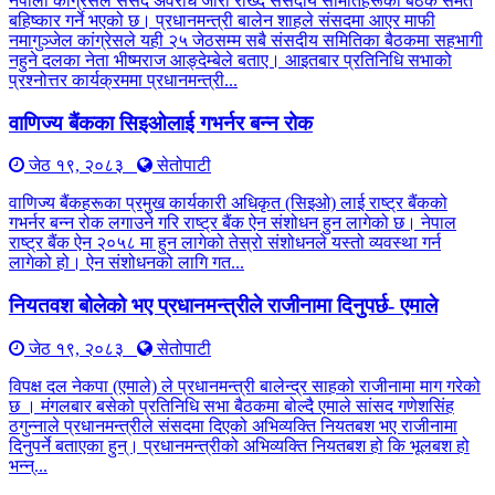
नेपाली कांग्रेसले संसद अवरोध जारी राख्दै संसदीय समितिहरूका बैठक समेत
बहिष्कार गर्ने भएको छ। प्रधानमन्त्री बालेन शाहले संसदमा आएर माफी
नमागुञ्जेल कांग्रेसले यही २५ जेठसम्म सबै संसदीय समितिका बैठकमा सहभागी
नहुने दलका नेता भीष्मराज आङ्देम्बेले बताए। आइतबार प्रतिनिधि सभाको
प्रश्नोत्तर कार्यक्रममा प्रधानमन्त्री...
वाणिज्य बैंकका सिइओलाई गभर्नर बन्न रोक
जेठ १९, २०८३
सेतोपाटी
वाणिज्य बैंकहरूका प्रमुख कार्यकारी अधिकृत (सिइओ) लाई राष्ट्र बैंकको
गभर्नर बन्न रोक लगाउने गरि राष्ट्र बैंक ऐन संशोधन हुन लागेको छ। नेपाल
राष्ट्र बैंक ऐन २०५८ मा हुन लागेको तेस्रो संशोधनले यस्तो व्यवस्था गर्न
लागेको हो। ऐन संशोधनको लागि गत...
नियतवश बोलेको भए प्रधानमन्त्रीले राजीनामा दिनुपर्छ- एमाले
जेठ १९, २०८३
सेतोपाटी
विपक्ष दल नेकपा (एमाले) ले प्रधानमन्त्री बालेन्द्र साहको राजीनामा माग गरेको
छ । मंगलबार बसेको प्रतिनिधि सभा बैठकमा बोल्दै एमाले सांसद गणेशसिंह
ठगुन्नाले प्रधानमन्त्रीले संसदमा दिएको अभिव्यक्ति नियतबश भए राजीनामा
दिनुपर्ने बताएका हुन्। प्रधानमन्त्रीको अभिव्यक्ति नियतबश हो कि भूलबश हो
भन्न्...