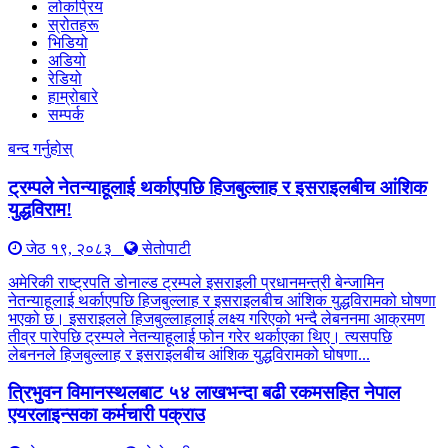
लोकप्रिय
स्रोतहरू
भिडियो
अडियो
रेडियो
हाम्रोबारे
सम्पर्क
बन्द गर्नुहोस्
ट्रम्पले नेतन्याहूलाई थर्काएपछि हिजबुल्लाह र इसराइलबीच आंशिक
युद्धविराम!
जेठ १९, २०८३
सेतोपाटी
अमेरिकी राष्ट्रपति डोनाल्ड ट्रम्पले इसराइली प्रधानमन्त्री बेन्जामिन
नेतन्याहूलाई थर्काएपछि हिजबुल्लाह र इसराइलबीच आंशिक युद्धविरामको घोषणा
भएको छ। इसराइलले हिजबुल्लाहलाई लक्ष्य गरिएको भन्दै लेबननमा आक्रमण
तीव्र पारेपछि ट्रम्पले नेतन्याहूलाई फोन गरेर थर्काएका थिए। त्यसपछि
लेबननले हिजबुल्लाह र इसराइलबीच आंशिक युद्धविरामको घोषणा...
त्रिभुवन विमानस्थलबाट ५४ लाखभन्दा बढी रकमसहित नेपाल
एयरलाइन्सका कर्मचारी पक्राउ