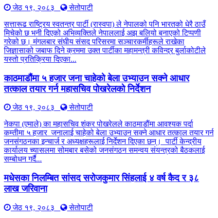
जेठ १९, २०८३
सेतोपाटी
सत्तारूढ राष्ट्रिय स्वतन्त्र पार्टी (रास्वपा) ले नेपालको पनि भारतको धेरै ठाउँ
मिचेको छ भनी दिएको अभिव्यक्तिले नेपाललाई अझ बलियो बनाएको टिप्पणी
गरेको छ। मंगलबार संघीय संसद परिसरमा सञ्चारकर्मीहरूले राखेका
जिज्ञासाको जबाफ दिने क्रममा उक्त पार्टीका महामन्त्री कविन्द्र बुर्लाकोटीले
यस्तो प्रतिक्रिया दिएका...
काठमाडौंमा ५ हजार जना चाहेको बेला उभ्याउन सक्ने आधार
तत्काल तयार गर्न महासचिव पोखरेलको निर्देशन
जेठ १९, २०८३
सेतोपाटी
नेकपा (एमाले) का महासचिव शंकर पोखरेलले काठमाडौंमा आवश्यक पर्दा
कम्तीमा ५ हजार जनालाई चाहेको बेला उभ्याउन सक्ने आधार तत्काल तयार गर्न
जनसंगठनका इन्चार्ज र अध्यक्षहरूलाई निर्देशन दिएका छन्। पार्टी केन्द्रीय
कार्यालय च्यासलमा सोमबार बसेको जनसंगठन समन्वय संयन्त्रको बैठकलाई
सम्बोधन गर्दै...
मधेसका निलम्बित सांसद सरोजकुमार सिंहलाई ४ वर्ष कैद र ३८
लाख जरिवाना
जेठ १९, २०८३
सेतोपाटी