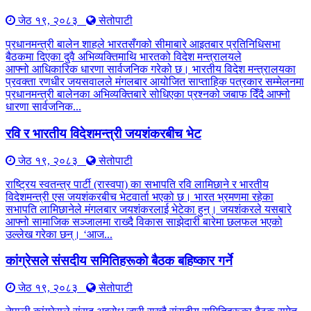
जेठ १९, २०८३
सेतोपाटी
प्रधानमन्त्री बालेन शाहले भारतसँगको सीमाबारे आइतबार प्रतिनिधिसभा
बैठकमा दिएका दुवै अभिव्यक्तिमाथि भारतको विदेश मन्त्रालयले
आफ्नो आधिकारिक धारणा सार्वजनिक गरेको छ। भारतीय विदेश मन्त्रालयका
प्रवक्ता रणधीर जयसवालले मंगलबार आयोजित साप्ताहिक पत्रकार सम्मेलनमा
प्रधानमन्त्री बालेनका अभिव्यक्तिबारे सोधिएका प्रश्नको जबाफ दिँदै आफ्नो
धारणा सार्वजनिक...
रवि र भारतीय विदेशमन्त्री जयशंकरबीच भेट
जेठ १९, २०८३
सेतोपाटी
राष्ट्रिय स्वतन्त्र पार्टी (रास्वपा) का सभापति रवि लामिछाने र भारतीय
विदेशमन्त्री एस जयशंकरबीच भेटवार्ता भएको छ। भारत भ्रमणमा रहेका
सभापति लामिछानेले मंगलबार जयशंकरलाई भेटेका हुन्। जयशंकरले यसबारे
आफ्नो सामाजिक सञ्जालमा राख्दै विकास साझेदारी बारेमा छलफल भएको
उल्लेख गरेका छन्। ‘आज...
कांग्रेसले संसदीय समितिहरूकाे बैठक बहिष्कार गर्ने
जेठ १९, २०८३
सेतोपाटी