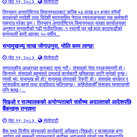
जेठ १९, २०८३
सेतोपाटी
त्रिभुवन अन्तर्राष्ट्रिय विमानस्थलबाट करिब ५४ लाख ७१ हजार रुपैयाँ
बराबरको स्वदेशी तथा विदेशी मुद्रासहित नेपाल एयरलाइन्सका एक कर्मचारी
पक्राउ परेका छन्। त्रिभुवन अन्तर्राष्ट्रिय विमानस्थल सुरक्षा कार्यालयका
अनुसार सुनसरीको गढी गाउँपालिका–१ स्थायी घर भई हाल काठमाडौंको
बनस्थली बस्दै आएका ५० वर्षीय...
सभामुखज्यू साख जोगाउनुस्, भोलि काम लाग्छ!
जेठ १९, २०८३
सेतोपाटी
सम्पादकीय आधारभूत कुराबाट सुरू गरौं। संसदको नेता प्रधानमन्त्री हो।
किनभने, संसदको बहुमतले उनलाई कार्यकारी भूमिकाका लागि चुनेको हुन्छ।
त्यसो भए, सभामुख को हो? सभामुख संसदको 'रेफ्री' हो। संसदमा सरकार र
सांसदबीच बहस तथा वादविवाद चलिरहन्छ। कहिलेकाहीँ संसदमा घम्साघम्सी
पनि चल्छ।...
सिइओ र सञ्चालकको अयोग्यताबारे सर्वोच्च अदालतको आदेशपछि
बैंकरहरू तनावमा
जेठ १९, २०८३
सेतोपाटी
बैंक तथा वित्तीय संस्थाको कार्यकारी अधिकृत (सिइओ) र सञ्चालक बन्न
अयोग्य हुने सम्बन्धी व्यवस्थाबारे सर्वोच्च अदालतले गरेको एक फैसलापछि