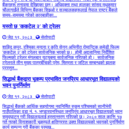
बैंकरहरू तनावमा देखिएका छन्। अधिवक्ता तथा हालका सांसद मधुकुमार
चौलागाईंले विभिन्न बैंकका सिइओ र सञ्चालकहरूलाई नेपाल राष्ट्र बैंकले
समय–समयमा गरेको कारबाहीका...
यस्तो छ 'ककटेल २' को ट्रेलर
जेठ १९, २०८३
सेतोपाटी
शाहिद कपुर, रश्मिका मन्दना र कृति सेनन अभिनीत रोमान्टिक कमेडी फिल्म
'ककटेल २' को ट्रेलर सार्वजनिक भएको छ। होमी अदजानिया निर्देशित
फिल्मको ट्रेलर मंगलबार युट्युबमा सार्वजनिक गरिएको हो। सार्वजनिक
ट्रेलरले तीन मुख्य पात्रबीचको प्रेम, मित्रता र जटिल सम्बन्धको झलक
प्रस्तुत...
सिद्धार्थ बैंकद्वारा भूकम्प प्रभावित जनप्रिय आधारभूत विद्यालयको
भवन पुनर्निर्माण
जेठ १९, २०८३
सेतोपाटी
सिद्धार्थ बैंकको आर्थिक सहयोगमा नवनिर्मित रुकुम पश्चिमको सानीभेरी
गाउँपालिका वडा नं. १, भण्डारवनस्थित जनप्रिय आधारभूत विद्यालयको भवन
समुद्घाटन गरी विद्यालयलाई हस्तान्तरण गरिएको छ। २०८० साल कात्ति १७
गते गएको विनाशकारी भूकम्पले क्षतिग्रस्त उक्त विद्यालयको भवनको पुनर्निर्माण
कार्य सम्पन्न गरी बैंकका प्रमुख...