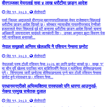
वीरगञ्जका मेयरलाई सवा ४ लाख धरौटीमा छाड्न आदेश
जेठ १९, २०८३
सेतोपाटी
पर्सा जिल्ला अदालतले वीरगञ्ज महानगरपालिकाका मेयर राजेशमान सिंहलाई
धरौटीमा छाड्न आदेश दिएको छ। सोमबार न्यायाधीश गायत्रीप्रसाद रेग्मीको
इजलासले मेयर सिंहलाई दुई वटै कसुरमा धरौटीमा छाड्न आदेश दिएको सूचना
अधिकारी जयनारायण यादवले जानकारी दिए। उनका अनुसार झुटा विवरण पेस
गरी नागरिकता बनाएको...
नेपाल समूहको अन्तिम खेलअघि नै एसियन गेम्समा छनोट
जेठ १९, २०८३
सेतोपाटी
नेपालको पुरुष टोली एसियन गेम्स २०२६ का लागि छनोट भएको छ। समूह ‘ए’
मा चीन दुवै खेलमा पराजित भएर बाहिरिएसँगै नेपाल र मलेसिया सेमिफाइनलमा
पुगे। सिंगापुरमा जारी छनोटमा सेमिफाइनलमा पुग्ने चार टोली एसियन गेम्समा
छनोट हुने प्रावधान छ। एसियन गेम्स...
प्रधानमन्त्रीको अभिव्यक्तिमा रास्वपाको पनि धारणा आउनुपर्छ-
नेकपा प्रमुख सचेतक दुलाल
जेठ १९, २०८३
सेतोपाटी