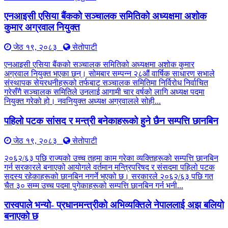
एनआइसी एसिया बैंकको सञ्चालक समितिको अध्यक्षमा अशोक
कुमार अग्रवाल नियुक्त
जेठ १९, २०८३
सेतोपाटी
एनआइसी एसिया बैंकको सञ्चालक समितिको अध्यक्षमा अशोक कुमार
अग्रवाल नियुक्त भएका छन्। सोमबार सम्पन्न २८औं वार्षिक साधारण सभाले
संस्थापक सेयरधनीहरूको तर्फबाट सञ्चालक समितिमा निर्विरोध निर्वाचित
गरेसँगै सञ्चालक समितिले उनलाई आगामी चार वर्षको लागि अध्यक्ष पदमा
नियुक्त गरेको हो। नवनियुक्त अध्यक्ष अग्रवालले सोही...
पहिलो पटक सांसद र मन्त्री बनेकाहरूको हुने छैन सम्पत्ति छानबिन
जेठ १९, २०८३
सेतोपाटी
२०६२/६३ पछि राज्यको उच्च तहमा काम गरेका व्यक्तिहरूको सम्पत्ति छानबिन
गर्न सरकारले बनाएको आयोगले वर्तमान मन्त्रिपरिषद र संसदमा पहिलो पटक
सदस्य रहेकाहरूको छानबिन नगर्ने भएको छ। सरकारले २०६२/६३ पछि गत
चैत ३० सम्म उच्च पदमा पुगेकाहरूको सम्पत्ति छानबिन गर्न भनी...
रास्वपाले भन्यो- प्रधानमन्त्रीको अभिव्यक्तिले नेपाललाई अझ बलियो
बनाएको छ