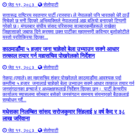
जेठ १९, २०८३
सेतोपाटी
सत्तारूढ राष्ट्रिय स्वतन्त्र पार्टी (रास्वपा) ले नेपालको पनि भारतको धेरै ठाउँ
मिचेको छ भनी दिएको अभिव्यक्तिले नेपाललाई अझ बलियो बनाएको टिप्पणी
गरेको छ। मंगलबार संघीय संसद परिसरमा सञ्चारकर्मीहरूले राखेका
जिज्ञासाको जबाफ दिने क्रममा उक्त पार्टीका महामन्त्री कविन्द्र बुर्लाकोटीले
यस्तो प्रतिक्रिया दिएका...
काठमाडौंमा ५ हजार जना चाहेको बेला उभ्याउन सक्ने आधार
तत्काल तयार गर्न महासचिव पोखरेलको निर्देशन
जेठ १९, २०८३
सेतोपाटी
नेकपा (एमाले) का महासचिव शंकर पोखरेलले काठमाडौंमा आवश्यक पर्दा
कम्तीमा ५ हजार जनालाई चाहेको बेला उभ्याउन सक्ने आधार तत्काल तयार गर्न
जनसंगठनका इन्चार्ज र अध्यक्षहरूलाई निर्देशन दिएका छन्। पार्टी केन्द्रीय
कार्यालय च्यासलमा सोमबार बसेको जनसंगठन समन्वय संयन्त्रको बैठकलाई
सम्बोधन गर्दै...
मधेसका निलम्बित सांसद सरोजकुमार सिंहलाई ४ वर्ष कैद र ३८
लाख जरिवाना
जेठ १९, २०८३
सेतोपाटी