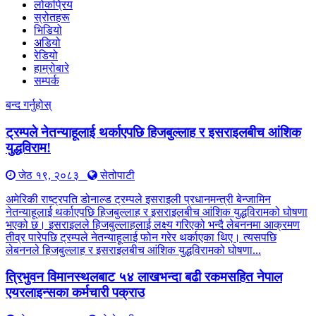
लोकप्रिय
स्रोतहरू
भिडियो
अडियो
रेडियो
हाम्रोबारे
सम्पर्क
बन्द गर्नुहोस्
ट्रम्पले नेतन्याहूलाई थर्काएपछि हिजबुल्लाह र इसराइलबीच आंशिक
युद्धविराम!
जेठ १९, २०८३
सेतोपाटी
अमेरिकी राष्ट्रपति डोनाल्ड ट्रम्पले इसराइली प्रधानमन्त्री बेन्जामिन
नेतन्याहूलाई थर्काएपछि हिजबुल्लाह र इसराइलबीच आंशिक युद्धविरामको घोषणा
भएको छ। इसराइलले हिजबुल्लाहलाई लक्ष्य गरिएको भन्दै लेबननमा आक्रमण
तीव्र पारेपछि ट्रम्पले नेतन्याहूलाई फोन गरेर थर्काएका थिए। त्यसपछि
लेबननले हिजबुल्लाह र इसराइलबीच आंशिक युद्धविरामको घोषणा...
त्रिभुवन विमानस्थलबाट ५४ लाखभन्दा बढी रकमसहित नेपाल
एयरलाइन्सका कर्मचारी पक्राउ