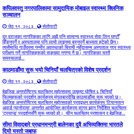
कपिलवस्तु नगरपालिकामा सामुदायिक मोबाइल स्वास्थ्य क्लिनिक
सञ्चालन
जेठ १९, २०८३
सेतोपाटी
दूर दराजका नागरिकका लागि अझै पनि सामान्य स्वास्थ्य सेवा लिन घण्टौँ
हिँड्नुपर्ने र अस्पतालमा पनि लामो लाइनमा बस्नुपर्ने बाध्यता हटेको छैन।
त्यसैमाथि गाउँघरमा गम्भीर अवस्थाको बिरामी नहुँदासम्म अस्पताल गएर स्वास्थ्य
परीक्षण गर्ने नागरिकहरूको सङ्ख्या नगण्य नै छ। नागरिकका यस्तै
समस्यालाई...
काठमाडौंमा सुरू भयो चिनियाँ चलचित्रको विशेष प्रदर्शन
जेठ १९, २०८३
सेतोपाटी
बेइजिङ अन्तर्राष्ट्रिय चलचित्र महोत्सवमा उत्कृष्ट घोषित ६ चिनियाँ
फिल्महरूको प्रदर्शन कार्यक्रम मंगलबारदेखि काठमाडौंमा सुरू भएको छ।
बेइजिङ अन्तर्राष्ट्रिय चलचित्र महोत्सवको प्रवद्र्धन कार्यक्रम 'टियानतान
अवार्ड प्यानोरामा' अन्तर्गत आयोजित कार्यक्रम सागर झान निर्देशित चलचित्र
'ट्रयाप्ड' प्रदर्शनसँगै सुरू भएको हो। चीन चलचित्र प्रशासन र बेइजिङ...
सीमा विवादबारे प्रधानमन्त्री बालेनका दुवै अभिव्यक्तिमा भारतले
दियो यस्तो जबाफ