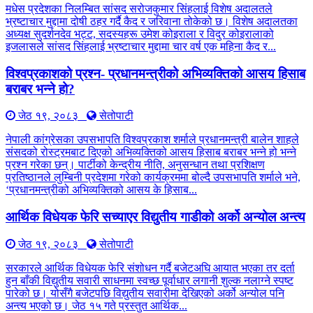
मधेस प्रदेशका निलम्बित सांसद सरोजकुमार सिंहलाई विशेष अदालतले
भ्रष्टाचार मुद्दामा दोषी ठहर गर्दै कैद र जरिवाना तोकेको छ। विशेष अदालतका
अध्यक्ष सुदर्शनदेव भट्ट, सदस्यहरू उमेश कोइराला र विदुर कोइरालाको
इजलासले सांसद सिंहलाई भ्रष्टाचार मुद्दामा चार वर्ष एक महिना कैद र...
विश्वप्रकाशको प्रश्न- प्रधानमन्त्रीको अभिव्यक्तिको आसय हिसाब
बराबर भन्ने हो?
जेठ १९, २०८३
सेतोपाटी
नेपाली कांग्रेसका उपसभापति विश्वप्रकाश शर्माले प्रधानमन्त्री बालेन शाहले
संसदको रोस्ट्रमबाट दिएको अभिव्यक्तिको आसय हिसाब बराबर भन्ने हो भन्ने
प्रश्न गरेका छन्। पार्टीको केन्द्रीय नीति, अनुसन्धान तथा प्रशिक्षण
प्रतिष्ठानले लुम्बिनी प्रदेशमा गरेको कार्यक्रममा बोल्दै उपसभापति शर्माले भने,
‘प्रधानमन्त्रीको अभिव्यक्तिको आसय के हिसाब...
आर्थिक विधेयक फेरि सच्याएर विद्युतीय गाडीको अर्को अन्योल अन्त्य
जेठ १९, २०८३
सेतोपाटी
सरकारले आर्थिक विधेयक फेरि संशोधन गर्दै बजेटअघि आयात भएका तर दर्ता
हुन बाँकी विद्युतीय सवारी साधनमा स्वच्छ पूर्वाधार लगानी शुल्क नलाग्ने स्पष्ट
पारेको छ। योसँगै बजेटपछि विद्युतीय सवारीमा देखिएको अर्को अन्योल पनि
अन्त्य भएको छ। जेठ १५ गते प्रस्तुत आर्थिक...