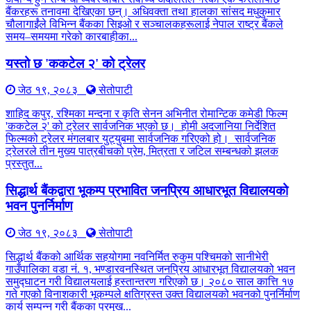
बैंकरहरू तनावमा देखिएका छन्। अधिवक्ता तथा हालका सांसद मधुकुमार
चौलागाईंले विभिन्न बैंकका सिइओ र सञ्चालकहरूलाई नेपाल राष्ट्र बैंकले
समय–समयमा गरेको कारबाहीका...
यस्तो छ 'ककटेल २' को ट्रेलर
जेठ १९, २०८३
सेतोपाटी
शाहिद कपुर, रश्मिका मन्दना र कृति सेनन अभिनीत रोमान्टिक कमेडी फिल्म
'ककटेल २' को ट्रेलर सार्वजनिक भएको छ। होमी अदजानिया निर्देशित
फिल्मको ट्रेलर मंगलबार युट्युबमा सार्वजनिक गरिएको हो। सार्वजनिक
ट्रेलरले तीन मुख्य पात्रबीचको प्रेम, मित्रता र जटिल सम्बन्धको झलक
प्रस्तुत...
सिद्धार्थ बैंकद्वारा भूकम्प प्रभावित जनप्रिय आधारभूत विद्यालयको
भवन पुनर्निर्माण
जेठ १९, २०८३
सेतोपाटी
सिद्धार्थ बैंकको आर्थिक सहयोगमा नवनिर्मित रुकुम पश्चिमको सानीभेरी
गाउँपालिका वडा नं. १, भण्डारवनस्थित जनप्रिय आधारभूत विद्यालयको भवन
समुद्घाटन गरी विद्यालयलाई हस्तान्तरण गरिएको छ। २०८० साल कात्ति १७
गते गएको विनाशकारी भूकम्पले क्षतिग्रस्त उक्त विद्यालयको भवनको पुनर्निर्माण
कार्य सम्पन्न गरी बैंकका प्रमुख...