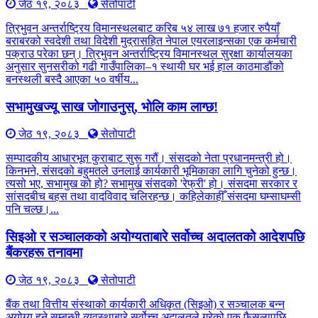
जेठ १९, २०८३
सेतोपाटी
त्रिभुवन अन्तर्राष्ट्रिय विमानस्थलबाट करिब ५४ लाख ७१ हजार रुपैयाँ
बराबरको स्वदेशी तथा विदेशी मुद्रासहित नेपाल एयरलाइन्सका एक कर्मचारी
पक्राउ परेका छन्। त्रिभुवन अन्तर्राष्ट्रिय विमानस्थल सुरक्षा कार्यालयका
अनुसार सुनसरीको गढी गाउँपालिका–१ स्थायी घर भई हाल काठमाडौंको
बनस्थली बस्दै आएका ५० वर्षीय...
सभामुखज्यू साख जोगाउनुस्, भोलि काम लाग्छ!
जेठ १९, २०८३
सेतोपाटी
सम्पादकीय आधारभूत कुराबाट सुरू गरौं। संसदको नेता प्रधानमन्त्री हो।
किनभने, संसदको बहुमतले उनलाई कार्यकारी भूमिकाका लागि चुनेको हुन्छ।
त्यसो भए, सभामुख को हो? सभामुख संसदको 'रेफ्री' हो। संसदमा सरकार र
सांसदबीच बहस तथा वादविवाद चलिरहन्छ। कहिलेकाहीँ संसदमा घम्साघम्सी
पनि चल्छ।...
सिइओ र सञ्चालकको अयोग्यताबारे सर्वोच्च अदालतको आदेशपछि
बैंकरहरू तनावमा
जेठ १९, २०८३
सेतोपाटी
बैंक तथा वित्तीय संस्थाको कार्यकारी अधिकृत (सिइओ) र सञ्चालक बन्न
अयोग्य हुने सम्बन्धी व्यवस्थाबारे सर्वोच्च अदालतले गरेको एक फैसलापछि