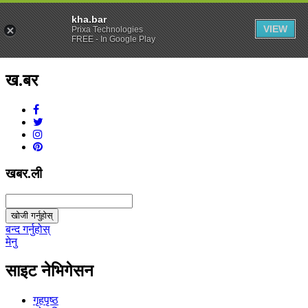
kha.bar
VIEW
Prixa Technologies
FREE - In Google Play
ख.बर
v1.0.0
खबर.ली
खोजी गर्नुहोस्
बन्द गर्नुहोस्
मेनु
साइट नेभिगेसन
गृहपृष्ठ