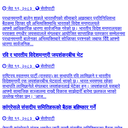
जेठ १९, २०८३
सेतोपाटी
प्रधानमन्त्री बालेन शाहले भारतसँगको सीमाबारे आइतबार प्रतिनिधिसभा
बैठकमा दिएका दुवै अभिव्यक्तिमाथि भारतको विदेश मन्त्रालयले
आफ्नो आधिकारिक धारणा सार्वजनिक गरेको छ। भारतीय विदेश मन्त्रालयका
प्रवक्ता रणधीर जयसवालले मंगलबार आयोजित साप्ताहिक पत्रकार सम्मेलनमा
प्रधानमन्त्री बालेनका अभिव्यक्तिबारे सोधिएका प्रश्नको जबाफ दिँदै आफ्नो
धारणा सार्वजनिक...
रवि र भारतीय विदेशमन्त्री जयशंकरबीच भेट
जेठ १९, २०८३
सेतोपाटी
राष्ट्रिय स्वतन्त्र पार्टी (रास्वपा) का सभापति रवि लामिछाने र भारतीय
विदेशमन्त्री एस जयशंकरबीच भेटवार्ता भएको छ। भारत भ्रमणमा रहेका
सभापति लामिछानेले मंगलबार जयशंकरलाई भेटेका हुन्। जयशंकरले यसबारे
आफ्नो सामाजिक सञ्जालमा राख्दै विकास साझेदारी बारेमा छलफल भएको
उल्लेख गरेका छन्। ‘आज...
कांग्रेसले संसदीय समितिहरूकाे बैठक बहिष्कार गर्ने
जेठ १९, २०८३
सेतोपाटी