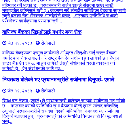
नेपाली कांग्रेसले संसद अवरोध जारी राख्दै संसदीय समितिहरूका बैठक समेत
बहिष्कार गर्ने भएको छ। प्रधानमन्त्री बालेन शाहले संसदमा आएर माफी
नमागुञ्जेल कांग्रेसले यही २५ जेठसम्म सबै संसदीय समितिका बैठकमा सहभागी
नहुने दलका नेता भीष्मराज आङ्देम्बेले बताए। आइतबार प्रतिनिधि सभाको
प्रश्नोत्तर कार्यक्रममा प्रधानमन्त्री...
वाणिज्य बैंकका सिइओलाई गभर्नर बन्न रोक
जेठ १९, २०८३
सेतोपाटी
वाणिज्य बैंकहरूका प्रमुख कार्यकारी अधिकृत (सिइओ) लाई राष्ट्र बैंकको
गभर्नर बन्न रोक लगाउने गरि राष्ट्र बैंक ऐन संशोधन हुन लागेको छ। नेपाल
राष्ट्र बैंक ऐन २०५८ मा हुन लागेको तेस्रो संशोधनले यस्तो व्यवस्था गर्न
लागेको हो। ऐन संशोधनको लागि गत...
नियतवश बोलेको भए प्रधानमन्त्रीले राजीनामा दिनुपर्छ- एमाले
जेठ १९, २०८३
सेतोपाटी
विपक्ष दल नेकपा (एमाले) ले प्रधानमन्त्री बालेन्द्र साहको राजीनामा माग गरेको
छ । मंगलबार बसेको प्रतिनिधि सभा बैठकमा बोल्दै एमाले सांसद गणेशसिंह
ठगुन्नाले प्रधानमन्त्रीले संसदमा दिएको अभिव्यक्ति नियतबश भए राजीनामा
दिनुपर्ने बताएका हुन्। प्रधानमन्त्रीको अभिव्यक्ति नियतबश हो कि भूलबश हो
भन्न्...