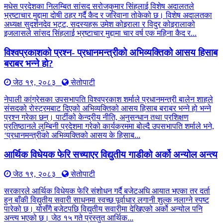
मधेस प्रदेशका निलम्बित सांसद सरोजकुमार सिंहलाई विशेष अदालतले
भ्रष्टाचार मुद्दामा दोषी ठहर गर्दै कैद र जरिवाना तोकेको छ। विशेष अदालतका
अध्यक्ष सुदर्शनदेव भट्ट, सदस्यहरू उमेश कोइराला र विदुर कोइरालाको
इजलासले सांसद सिंहलाई भ्रष्टाचार मुद्दामा चार वर्ष एक महिना कैद र...
विश्वप्रकाशको प्रश्न- प्रधानमन्त्रीको अभिव्यक्तिको आसय हिसाब
बराबर भन्ने हो?
जेठ १९, २०८३
सेतोपाटी
नेपाली कांग्रेसका उपसभापति विश्वप्रकाश शर्माले प्रधानमन्त्री बालेन शाहले
संसदको रोस्ट्रमबाट दिएको अभिव्यक्तिको आसय हिसाब बराबर भन्ने हो भन्ने
प्रश्न गरेका छन्। पार्टीको केन्द्रीय नीति, अनुसन्धान तथा प्रशिक्षण
प्रतिष्ठानले लुम्बिनी प्रदेशमा गरेको कार्यक्रममा बोल्दै उपसभापति शर्माले भने,
‘प्रधानमन्त्रीको अभिव्यक्तिको आसय के हिसाब...
आर्थिक विधेयक फेरि सच्याएर विद्युतीय गाडीको अर्को अन्योल अन्त्य
जेठ १९, २०८३
सेतोपाटी
सरकारले आर्थिक विधेयक फेरि संशोधन गर्दै बजेटअघि आयात भएका तर दर्ता
हुन बाँकी विद्युतीय सवारी साधनमा स्वच्छ पूर्वाधार लगानी शुल्क नलाग्ने स्पष्ट
पारेको छ। योसँगै बजेटपछि विद्युतीय सवारीमा देखिएको अर्को अन्योल पनि
अन्त्य भएको छ। जेठ १५ गते प्रस्तुत आर्थिक...