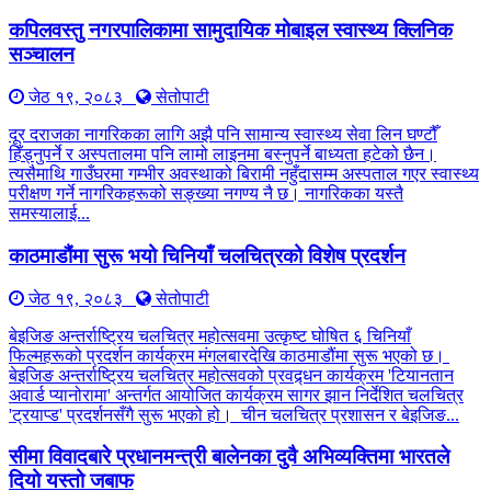
कपिलवस्तु नगरपालिकामा सामुदायिक मोबाइल स्वास्थ्य क्लिनिक
सञ्चालन
जेठ १९, २०८३
सेतोपाटी
दूर दराजका नागरिकका लागि अझै पनि सामान्य स्वास्थ्य सेवा लिन घण्टौँ
हिँड्नुपर्ने र अस्पतालमा पनि लामो लाइनमा बस्नुपर्ने बाध्यता हटेको छैन।
त्यसैमाथि गाउँघरमा गम्भीर अवस्थाको बिरामी नहुँदासम्म अस्पताल गएर स्वास्थ्य
परीक्षण गर्ने नागरिकहरूको सङ्ख्या नगण्य नै छ। नागरिकका यस्तै
समस्यालाई...
काठमाडौंमा सुरू भयो चिनियाँ चलचित्रको विशेष प्रदर्शन
जेठ १९, २०८३
सेतोपाटी
बेइजिङ अन्तर्राष्ट्रिय चलचित्र महोत्सवमा उत्कृष्ट घोषित ६ चिनियाँ
फिल्महरूको प्रदर्शन कार्यक्रम मंगलबारदेखि काठमाडौंमा सुरू भएको छ।
बेइजिङ अन्तर्राष्ट्रिय चलचित्र महोत्सवको प्रवद्र्धन कार्यक्रम 'टियानतान
अवार्ड प्यानोरामा' अन्तर्गत आयोजित कार्यक्रम सागर झान निर्देशित चलचित्र
'ट्रयाप्ड' प्रदर्शनसँगै सुरू भएको हो। चीन चलचित्र प्रशासन र बेइजिङ...
सीमा विवादबारे प्रधानमन्त्री बालेनका दुवै अभिव्यक्तिमा भारतले
दियो यस्तो जबाफ