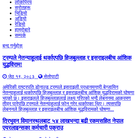
लोकप्रिय
स्रोतहरू
भिडियो
अडियो
रेडियो
हाम्रोबारे
सम्पर्क
बन्द गर्नुहोस्
ट्रम्पले नेतन्याहूलाई थर्काएपछि हिजबुल्लाह र इसराइलबीच आंशिक
युद्धविराम!
जेठ १९, २०८३
सेतोपाटी
अमेरिकी राष्ट्रपति डोनाल्ड ट्रम्पले इसराइली प्रधानमन्त्री बेन्जामिन
नेतन्याहूलाई थर्काएपछि हिजबुल्लाह र इसराइलबीच आंशिक युद्धविरामको घोषणा
भएको छ। इसराइलले हिजबुल्लाहलाई लक्ष्य गरिएको भन्दै लेबननमा आक्रमण
तीव्र पारेपछि ट्रम्पले नेतन्याहूलाई फोन गरेर थर्काएका थिए। त्यसपछि
लेबननले हिजबुल्लाह र इसराइलबीच आंशिक युद्धविरामको घोषणा...
त्रिभुवन विमानस्थलबाट ५४ लाखभन्दा बढी रकमसहित नेपाल
एयरलाइन्सका कर्मचारी पक्राउ