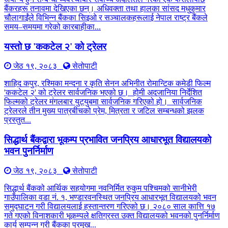
बैंकरहरू तनावमा देखिएका छन्। अधिवक्ता तथा हालका सांसद मधुकुमार
चौलागाईंले विभिन्न बैंकका सिइओ र सञ्चालकहरूलाई नेपाल राष्ट्र बैंकले
समय–समयमा गरेको कारबाहीका...
यस्तो छ 'ककटेल २' को ट्रेलर
जेठ १९, २०८३
सेतोपाटी
शाहिद कपुर, रश्मिका मन्दना र कृति सेनन अभिनीत रोमान्टिक कमेडी फिल्म
'ककटेल २' को ट्रेलर सार्वजनिक भएको छ। होमी अदजानिया निर्देशित
फिल्मको ट्रेलर मंगलबार युट्युबमा सार्वजनिक गरिएको हो। सार्वजनिक
ट्रेलरले तीन मुख्य पात्रबीचको प्रेम, मित्रता र जटिल सम्बन्धको झलक
प्रस्तुत...
सिद्धार्थ बैंकद्वारा भूकम्प प्रभावित जनप्रिय आधारभूत विद्यालयको
भवन पुनर्निर्माण
जेठ १९, २०८३
सेतोपाटी
सिद्धार्थ बैंकको आर्थिक सहयोगमा नवनिर्मित रुकुम पश्चिमको सानीभेरी
गाउँपालिका वडा नं. १, भण्डारवनस्थित जनप्रिय आधारभूत विद्यालयको भवन
समुद्घाटन गरी विद्यालयलाई हस्तान्तरण गरिएको छ। २०८० साल कात्ति १७
गते गएको विनाशकारी भूकम्पले क्षतिग्रस्त उक्त विद्यालयको भवनको पुनर्निर्माण
कार्य सम्पन्न गरी बैंकका प्रमुख...