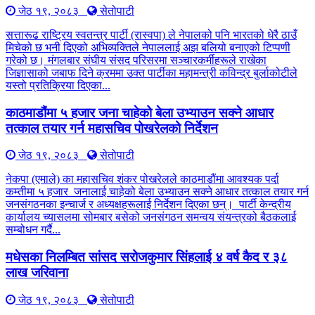
जेठ १९, २०८३
सेतोपाटी
सत्तारूढ राष्ट्रिय स्वतन्त्र पार्टी (रास्वपा) ले नेपालको पनि भारतको धेरै ठाउँ
मिचेको छ भनी दिएको अभिव्यक्तिले नेपाललाई अझ बलियो बनाएको टिप्पणी
गरेको छ। मंगलबार संघीय संसद परिसरमा सञ्चारकर्मीहरूले राखेका
जिज्ञासाको जबाफ दिने क्रममा उक्त पार्टीका महामन्त्री कविन्द्र बुर्लाकोटीले
यस्तो प्रतिक्रिया दिएका...
काठमाडौंमा ५ हजार जना चाहेको बेला उभ्याउन सक्ने आधार
तत्काल तयार गर्न महासचिव पोखरेलको निर्देशन
जेठ १९, २०८३
सेतोपाटी
नेकपा (एमाले) का महासचिव शंकर पोखरेलले काठमाडौंमा आवश्यक पर्दा
कम्तीमा ५ हजार जनालाई चाहेको बेला उभ्याउन सक्ने आधार तत्काल तयार गर्न
जनसंगठनका इन्चार्ज र अध्यक्षहरूलाई निर्देशन दिएका छन्। पार्टी केन्द्रीय
कार्यालय च्यासलमा सोमबार बसेको जनसंगठन समन्वय संयन्त्रको बैठकलाई
सम्बोधन गर्दै...
मधेसका निलम्बित सांसद सरोजकुमार सिंहलाई ४ वर्ष कैद र ३८
लाख जरिवाना
जेठ १९, २०८३
सेतोपाटी