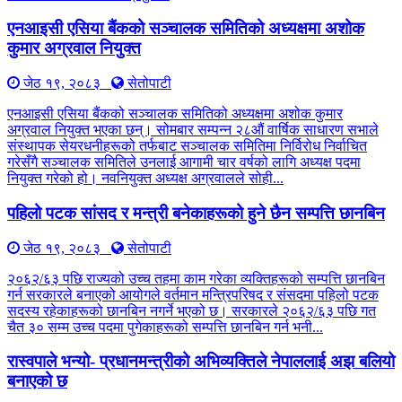
एनआइसी एसिया बैंकको सञ्चालक समितिको अध्यक्षमा अशोक
कुमार अग्रवाल नियुक्त
जेठ १९, २०८३
सेतोपाटी
एनआइसी एसिया बैंकको सञ्चालक समितिको अध्यक्षमा अशोक कुमार
अग्रवाल नियुक्त भएका छन्। सोमबार सम्पन्न २८औं वार्षिक साधारण सभाले
संस्थापक सेयरधनीहरूको तर्फबाट सञ्चालक समितिमा निर्विरोध निर्वाचित
गरेसँगै सञ्चालक समितिले उनलाई आगामी चार वर्षको लागि अध्यक्ष पदमा
नियुक्त गरेको हो। नवनियुक्त अध्यक्ष अग्रवालले सोही...
पहिलो पटक सांसद र मन्त्री बनेकाहरूको हुने छैन सम्पत्ति छानबिन
जेठ १९, २०८३
सेतोपाटी
२०६२/६३ पछि राज्यको उच्च तहमा काम गरेका व्यक्तिहरूको सम्पत्ति छानबिन
गर्न सरकारले बनाएको आयोगले वर्तमान मन्त्रिपरिषद र संसदमा पहिलो पटक
सदस्य रहेकाहरूको छानबिन नगर्ने भएको छ। सरकारले २०६२/६३ पछि गत
चैत ३० सम्म उच्च पदमा पुगेकाहरूको सम्पत्ति छानबिन गर्न भनी...
रास्वपाले भन्यो- प्रधानमन्त्रीको अभिव्यक्तिले नेपाललाई अझ बलियो
बनाएको छ