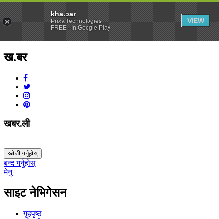
kha.bar
VIEW
Prixa Technologies
FREE - In Google Play
ख.बर
v1.0.0
खबर.ली
खोजी गर्नुहोस्
बन्द गर्नुहोस्
मेनु
साइट नेभिगेसन
गृहपृष्ठ