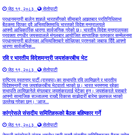
जेठ १९, २०८३
सेतोपाटी
प्रधानमन्त्री बालेन शाहले भारतसँगको सीमाबारे आइतबार प्रतिनिधिसभा
बैठकमा दिएका दुवै अभिव्यक्तिमाथि भारतको विदेश मन्त्रालयले
आफ्नो आधिकारिक धारणा सार्वजनिक गरेको छ। भारतीय विदेश मन्त्रालयका
प्रवक्ता रणधीर जयसवालले मंगलबार आयोजित साप्ताहिक पत्रकार सम्मेलनमा
प्रधानमन्त्री बालेनका अभिव्यक्तिबारे सोधिएका प्रश्नको जबाफ दिँदै आफ्नो
धारणा सार्वजनिक...
रवि र भारतीय विदेशमन्त्री जयशंकरबीच भेट
जेठ १९, २०८३
सेतोपाटी
राष्ट्रिय स्वतन्त्र पार्टी (रास्वपा) का सभापति रवि लामिछाने र भारतीय
विदेशमन्त्री एस जयशंकरबीच भेटवार्ता भएको छ। भारत भ्रमणमा रहेका
सभापति लामिछानेले मंगलबार जयशंकरलाई भेटेका हुन्। जयशंकरले यसबारे
आफ्नो सामाजिक सञ्जालमा राख्दै विकास साझेदारी बारेमा छलफल भएको
उल्लेख गरेका छन्। ‘आज...
कांग्रेसले संसदीय समितिहरूकाे बैठक बहिष्कार गर्ने
जेठ १९, २०८३
सेतोपाटी