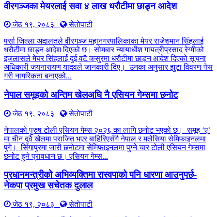
वीरगञ्जका मेयरलाई सवा ४ लाख धरौटीमा छाड्न आदेश
जेठ १९, २०८३
सेतोपाटी
पर्सा जिल्ला अदालतले वीरगञ्ज महानगरपालिकाका मेयर राजेशमान सिंहलाई
धरौटीमा छाड्न आदेश दिएको छ। सोमबार न्यायाधीश गायत्रीप्रसाद रेग्मीको
इजलासले मेयर सिंहलाई दुई वटै कसुरमा धरौटीमा छाड्न आदेश दिएको सूचना
अधिकारी जयनारायण यादवले जानकारी दिए। उनका अनुसार झुटा विवरण पेस
गरी नागरिकता बनाएको...
नेपाल समूहको अन्तिम खेलअघि नै एसियन गेम्समा छनोट
जेठ १९, २०८३
सेतोपाटी
नेपालको पुरुष टोली एसियन गेम्स २०२६ का लागि छनोट भएको छ। समूह ‘ए’
मा चीन दुवै खेलमा पराजित भएर बाहिरिएसँगै नेपाल र मलेसिया सेमिफाइनलमा
पुगे। सिंगापुरमा जारी छनोटमा सेमिफाइनलमा पुग्ने चार टोली एसियन गेम्समा
छनोट हुने प्रावधान छ। एसियन गेम्स...
प्रधानमन्त्रीको अभिव्यक्तिमा रास्वपाको पनि धारणा आउनुपर्छ-
नेकपा प्रमुख सचेतक दुलाल
जेठ १९, २०८३
सेतोपाटी