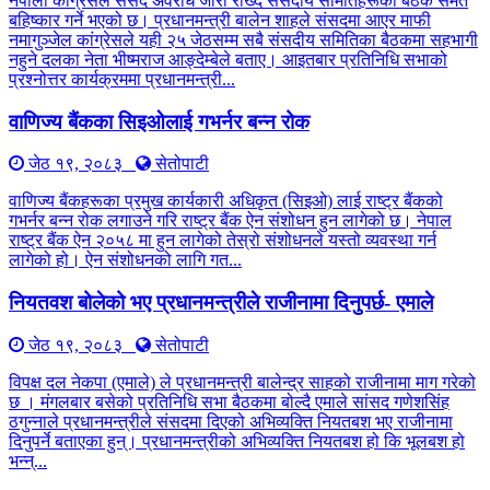
नेपाली कांग्रेसले संसद अवरोध जारी राख्दै संसदीय समितिहरूका बैठक समेत
बहिष्कार गर्ने भएको छ। प्रधानमन्त्री बालेन शाहले संसदमा आएर माफी
नमागुञ्जेल कांग्रेसले यही २५ जेठसम्म सबै संसदीय समितिका बैठकमा सहभागी
नहुने दलका नेता भीष्मराज आङ्देम्बेले बताए। आइतबार प्रतिनिधि सभाको
प्रश्नोत्तर कार्यक्रममा प्रधानमन्त्री...
वाणिज्य बैंकका सिइओलाई गभर्नर बन्न रोक
जेठ १९, २०८३
सेतोपाटी
वाणिज्य बैंकहरूका प्रमुख कार्यकारी अधिकृत (सिइओ) लाई राष्ट्र बैंकको
गभर्नर बन्न रोक लगाउने गरि राष्ट्र बैंक ऐन संशोधन हुन लागेको छ। नेपाल
राष्ट्र बैंक ऐन २०५८ मा हुन लागेको तेस्रो संशोधनले यस्तो व्यवस्था गर्न
लागेको हो। ऐन संशोधनको लागि गत...
नियतवश बोलेको भए प्रधानमन्त्रीले राजीनामा दिनुपर्छ- एमाले
जेठ १९, २०८३
सेतोपाटी
विपक्ष दल नेकपा (एमाले) ले प्रधानमन्त्री बालेन्द्र साहको राजीनामा माग गरेको
छ । मंगलबार बसेको प्रतिनिधि सभा बैठकमा बोल्दै एमाले सांसद गणेशसिंह
ठगुन्नाले प्रधानमन्त्रीले संसदमा दिएको अभिव्यक्ति नियतबश भए राजीनामा
दिनुपर्ने बताएका हुन्। प्रधानमन्त्रीको अभिव्यक्ति नियतबश हो कि भूलबश हो
भन्न्...