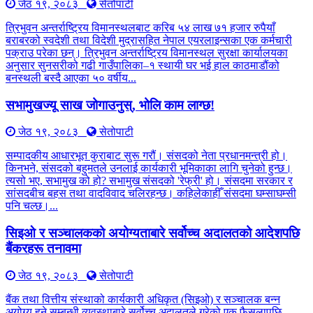
जेठ १९, २०८३
सेतोपाटी
त्रिभुवन अन्तर्राष्ट्रिय विमानस्थलबाट करिब ५४ लाख ७१ हजार रुपैयाँ
बराबरको स्वदेशी तथा विदेशी मुद्रासहित नेपाल एयरलाइन्सका एक कर्मचारी
पक्राउ परेका छन्। त्रिभुवन अन्तर्राष्ट्रिय विमानस्थल सुरक्षा कार्यालयका
अनुसार सुनसरीको गढी गाउँपालिका–१ स्थायी घर भई हाल काठमाडौंको
बनस्थली बस्दै आएका ५० वर्षीय...
सभामुखज्यू साख जोगाउनुस्, भोलि काम लाग्छ!
जेठ १९, २०८३
सेतोपाटी
सम्पादकीय आधारभूत कुराबाट सुरू गरौं। संसदको नेता प्रधानमन्त्री हो।
किनभने, संसदको बहुमतले उनलाई कार्यकारी भूमिकाका लागि चुनेको हुन्छ।
त्यसो भए, सभामुख को हो? सभामुख संसदको 'रेफ्री' हो। संसदमा सरकार र
सांसदबीच बहस तथा वादविवाद चलिरहन्छ। कहिलेकाहीँ संसदमा घम्साघम्सी
पनि चल्छ।...
सिइओ र सञ्चालकको अयोग्यताबारे सर्वोच्च अदालतको आदेशपछि
बैंकरहरू तनावमा
जेठ १९, २०८३
सेतोपाटी
बैंक तथा वित्तीय संस्थाको कार्यकारी अधिकृत (सिइओ) र सञ्चालक बन्न
अयोग्य हुने सम्बन्धी व्यवस्थाबारे सर्वोच्च अदालतले गरेको एक फैसलापछि