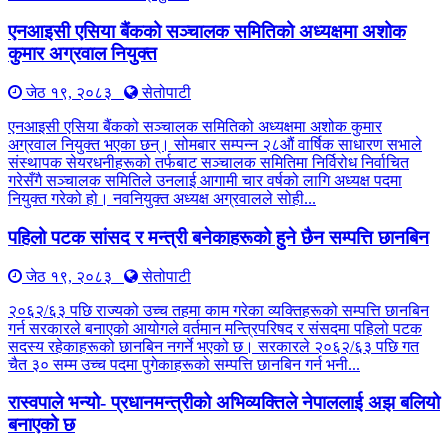
एनआइसी एसिया बैंकको सञ्चालक समितिको अध्यक्षमा अशोक
कुमार अग्रवाल नियुक्त
जेठ १९, २०८३
सेतोपाटी
एनआइसी एसिया बैंकको सञ्चालक समितिको अध्यक्षमा अशोक कुमार
अग्रवाल नियुक्त भएका छन्। सोमबार सम्पन्न २८औं वार्षिक साधारण सभाले
संस्थापक सेयरधनीहरूको तर्फबाट सञ्चालक समितिमा निर्विरोध निर्वाचित
गरेसँगै सञ्चालक समितिले उनलाई आगामी चार वर्षको लागि अध्यक्ष पदमा
नियुक्त गरेको हो। नवनियुक्त अध्यक्ष अग्रवालले सोही...
पहिलो पटक सांसद र मन्त्री बनेकाहरूको हुने छैन सम्पत्ति छानबिन
जेठ १९, २०८३
सेतोपाटी
२०६२/६३ पछि राज्यको उच्च तहमा काम गरेका व्यक्तिहरूको सम्पत्ति छानबिन
गर्न सरकारले बनाएको आयोगले वर्तमान मन्त्रिपरिषद र संसदमा पहिलो पटक
सदस्य रहेकाहरूको छानबिन नगर्ने भएको छ। सरकारले २०६२/६३ पछि गत
चैत ३० सम्म उच्च पदमा पुगेकाहरूको सम्पत्ति छानबिन गर्न भनी...
रास्वपाले भन्यो- प्रधानमन्त्रीको अभिव्यक्तिले नेपाललाई अझ बलियो
बनाएको छ