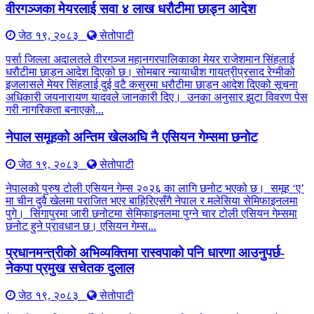
वीरगञ्जका मेयरलाई सवा ४ लाख धरौटीमा छाड्न आदेश
जेठ १९, २०८३
सेतोपाटी
पर्सा जिल्ला अदालतले वीरगञ्ज महानगरपालिकाका मेयर राजेशमान सिंहलाई
धरौटीमा छाड्न आदेश दिएको छ। सोमबार न्यायाधीश गायत्रीप्रसाद रेग्मीको
इजलासले मेयर सिंहलाई दुई वटै कसुरमा धरौटीमा छाड्न आदेश दिएको सूचना
अधिकारी जयनारायण यादवले जानकारी दिए। उनका अनुसार झुटा विवरण पेस
गरी नागरिकता बनाएको...
नेपाल समूहको अन्तिम खेलअघि नै एसियन गेम्समा छनोट
जेठ १९, २०८३
सेतोपाटी
नेपालको पुरुष टोली एसियन गेम्स २०२६ का लागि छनोट भएको छ। समूह ‘ए’
मा चीन दुवै खेलमा पराजित भएर बाहिरिएसँगै नेपाल र मलेसिया सेमिफाइनलमा
पुगे। सिंगापुरमा जारी छनोटमा सेमिफाइनलमा पुग्ने चार टोली एसियन गेम्समा
छनोट हुने प्रावधान छ। एसियन गेम्स...
प्रधानमन्त्रीको अभिव्यक्तिमा रास्वपाको पनि धारणा आउनुपर्छ-
नेकपा प्रमुख सचेतक दुलाल
जेठ १९, २०८३
सेतोपाटी