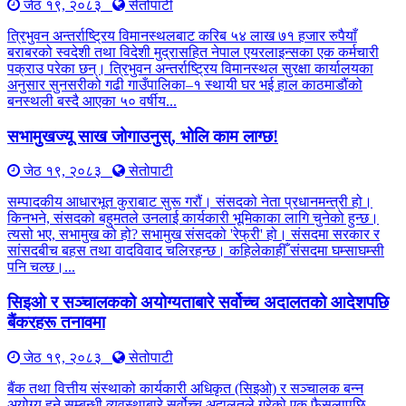
जेठ १९, २०८३
सेतोपाटी
त्रिभुवन अन्तर्राष्ट्रिय विमानस्थलबाट करिब ५४ लाख ७१ हजार रुपैयाँ
बराबरको स्वदेशी तथा विदेशी मुद्रासहित नेपाल एयरलाइन्सका एक कर्मचारी
पक्राउ परेका छन्। त्रिभुवन अन्तर्राष्ट्रिय विमानस्थल सुरक्षा कार्यालयका
अनुसार सुनसरीको गढी गाउँपालिका–१ स्थायी घर भई हाल काठमाडौंको
बनस्थली बस्दै आएका ५० वर्षीय...
सभामुखज्यू साख जोगाउनुस्, भोलि काम लाग्छ!
जेठ १९, २०८३
सेतोपाटी
सम्पादकीय आधारभूत कुराबाट सुरू गरौं। संसदको नेता प्रधानमन्त्री हो।
किनभने, संसदको बहुमतले उनलाई कार्यकारी भूमिकाका लागि चुनेको हुन्छ।
त्यसो भए, सभामुख को हो? सभामुख संसदको 'रेफ्री' हो। संसदमा सरकार र
सांसदबीच बहस तथा वादविवाद चलिरहन्छ। कहिलेकाहीँ संसदमा घम्साघम्सी
पनि चल्छ।...
सिइओ र सञ्चालकको अयोग्यताबारे सर्वोच्च अदालतको आदेशपछि
बैंकरहरू तनावमा
जेठ १९, २०८३
सेतोपाटी
बैंक तथा वित्तीय संस्थाको कार्यकारी अधिकृत (सिइओ) र सञ्चालक बन्न
अयोग्य हुने सम्बन्धी व्यवस्थाबारे सर्वोच्च अदालतले गरेको एक फैसलापछि