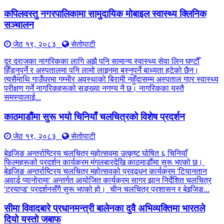
कपिलवस्तु नगरपालिकामा सामुदायिक मोबाइल स्वास्थ्य क्लिनिक
सञ्चालन
जेठ १९, २०८३
सेतोपाटी
दूर दराजका नागरिकका लागि अझै पनि सामान्य स्वास्थ्य सेवा लिन घण्टौँ
हिँड्नुपर्ने र अस्पतालमा पनि लामो लाइनमा बस्नुपर्ने बाध्यता हटेको छैन।
त्यसैमाथि गाउँघरमा गम्भीर अवस्थाको बिरामी नहुँदासम्म अस्पताल गएर स्वास्थ्य
परीक्षण गर्ने नागरिकहरूको सङ्ख्या नगण्य नै छ। नागरिकका यस्तै
समस्यालाई...
काठमाडौंमा सुरू भयो चिनियाँ चलचित्रको विशेष प्रदर्शन
जेठ १९, २०८३
सेतोपाटी
बेइजिङ अन्तर्राष्ट्रिय चलचित्र महोत्सवमा उत्कृष्ट घोषित ६ चिनियाँ
फिल्महरूको प्रदर्शन कार्यक्रम मंगलबारदेखि काठमाडौंमा सुरू भएको छ।
बेइजिङ अन्तर्राष्ट्रिय चलचित्र महोत्सवको प्रवद्र्धन कार्यक्रम 'टियानतान
अवार्ड प्यानोरामा' अन्तर्गत आयोजित कार्यक्रम सागर झान निर्देशित चलचित्र
'ट्रयाप्ड' प्रदर्शनसँगै सुरू भएको हो। चीन चलचित्र प्रशासन र बेइजिङ...
सीमा विवादबारे प्रधानमन्त्री बालेनका दुवै अभिव्यक्तिमा भारतले
दियो यस्तो जबाफ