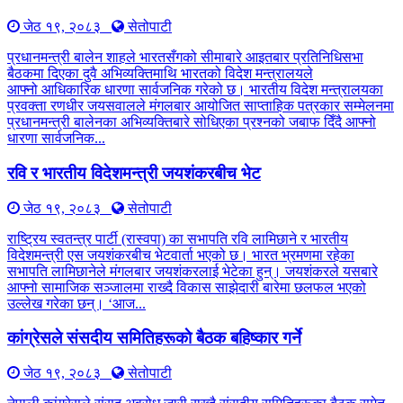
जेठ १९, २०८३
सेतोपाटी
प्रधानमन्त्री बालेन शाहले भारतसँगको सीमाबारे आइतबार प्रतिनिधिसभा
बैठकमा दिएका दुवै अभिव्यक्तिमाथि भारतको विदेश मन्त्रालयले
आफ्नो आधिकारिक धारणा सार्वजनिक गरेको छ। भारतीय विदेश मन्त्रालयका
प्रवक्ता रणधीर जयसवालले मंगलबार आयोजित साप्ताहिक पत्रकार सम्मेलनमा
प्रधानमन्त्री बालेनका अभिव्यक्तिबारे सोधिएका प्रश्नको जबाफ दिँदै आफ्नो
धारणा सार्वजनिक...
रवि र भारतीय विदेशमन्त्री जयशंकरबीच भेट
जेठ १९, २०८३
सेतोपाटी
राष्ट्रिय स्वतन्त्र पार्टी (रास्वपा) का सभापति रवि लामिछाने र भारतीय
विदेशमन्त्री एस जयशंकरबीच भेटवार्ता भएको छ। भारत भ्रमणमा रहेका
सभापति लामिछानेले मंगलबार जयशंकरलाई भेटेका हुन्। जयशंकरले यसबारे
आफ्नो सामाजिक सञ्जालमा राख्दै विकास साझेदारी बारेमा छलफल भएको
उल्लेख गरेका छन्। ‘आज...
कांग्रेसले संसदीय समितिहरूकाे बैठक बहिष्कार गर्ने
जेठ १९, २०८३
सेतोपाटी