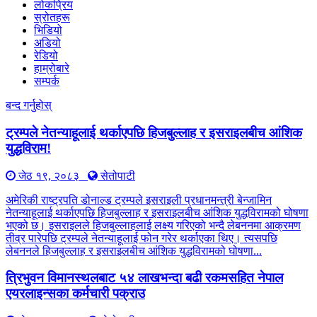
लोकप्रिय
स्रोतहरू
भिडियो
अडियो
रेडियो
हाम्रोबारे
सम्पर्क
बन्द गर्नुहोस्
ट्रम्पले नेतन्याहूलाई थर्काएपछि हिजबुल्लाह र इसराइलबीच आंशिक
युद्धविराम!
जेठ १९, २०८३
सेतोपाटी
अमेरिकी राष्ट्रपति डोनाल्ड ट्रम्पले इसराइली प्रधानमन्त्री बेन्जामिन
नेतन्याहूलाई थर्काएपछि हिजबुल्लाह र इसराइलबीच आंशिक युद्धविरामको घोषणा
भएको छ। इसराइलले हिजबुल्लाहलाई लक्ष्य गरिएको भन्दै लेबननमा आक्रमण
तीव्र पारेपछि ट्रम्पले नेतन्याहूलाई फोन गरेर थर्काएका थिए। त्यसपछि
लेबननले हिजबुल्लाह र इसराइलबीच आंशिक युद्धविरामको घोषणा...
त्रिभुवन विमानस्थलबाट ५४ लाखभन्दा बढी रकमसहित नेपाल
एयरलाइन्सका कर्मचारी पक्राउ