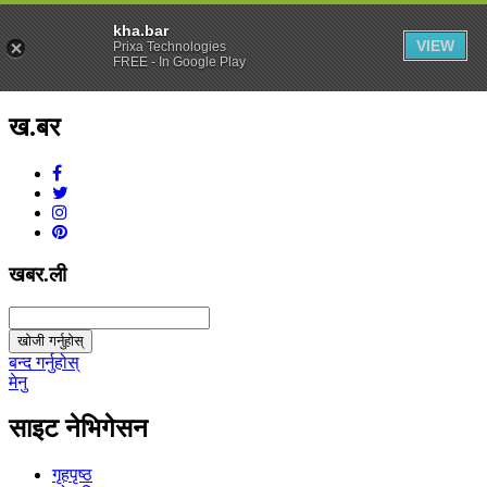
kha.bar
VIEW
Prixa Technologies
FREE - In Google Play
ख.बर
v1.0.0
खबर.ली
खोजी गर्नुहोस्
बन्द गर्नुहोस्
मेनु
साइट नेभिगेसन
गृहपृष्ठ