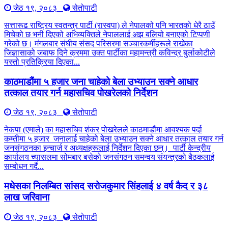
जेठ १९, २०८३
सेतोपाटी
सत्तारूढ राष्ट्रिय स्वतन्त्र पार्टी (रास्वपा) ले नेपालको पनि भारतको धेरै ठाउँ
मिचेको छ भनी दिएको अभिव्यक्तिले नेपाललाई अझ बलियो बनाएको टिप्पणी
गरेको छ। मंगलबार संघीय संसद परिसरमा सञ्चारकर्मीहरूले राखेका
जिज्ञासाको जबाफ दिने क्रममा उक्त पार्टीका महामन्त्री कविन्द्र बुर्लाकोटीले
यस्तो प्रतिक्रिया दिएका...
काठमाडौंमा ५ हजार जना चाहेको बेला उभ्याउन सक्ने आधार
तत्काल तयार गर्न महासचिव पोखरेलको निर्देशन
जेठ १९, २०८३
सेतोपाटी
नेकपा (एमाले) का महासचिव शंकर पोखरेलले काठमाडौंमा आवश्यक पर्दा
कम्तीमा ५ हजार जनालाई चाहेको बेला उभ्याउन सक्ने आधार तत्काल तयार गर्न
जनसंगठनका इन्चार्ज र अध्यक्षहरूलाई निर्देशन दिएका छन्। पार्टी केन्द्रीय
कार्यालय च्यासलमा सोमबार बसेको जनसंगठन समन्वय संयन्त्रको बैठकलाई
सम्बोधन गर्दै...
मधेसका निलम्बित सांसद सरोजकुमार सिंहलाई ४ वर्ष कैद र ३८
लाख जरिवाना
जेठ १९, २०८३
सेतोपाटी