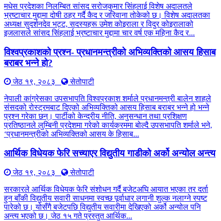
मधेस प्रदेशका निलम्बित सांसद सरोजकुमार सिंहलाई विशेष अदालतले
भ्रष्टाचार मुद्दामा दोषी ठहर गर्दै कैद र जरिवाना तोकेको छ। विशेष अदालतका
अध्यक्ष सुदर्शनदेव भट्ट, सदस्यहरू उमेश कोइराला र विदुर कोइरालाको
इजलासले सांसद सिंहलाई भ्रष्टाचार मुद्दामा चार वर्ष एक महिना कैद र...
विश्वप्रकाशको प्रश्न- प्रधानमन्त्रीको अभिव्यक्तिको आसय हिसाब
बराबर भन्ने हो?
जेठ १९, २०८३
सेतोपाटी
नेपाली कांग्रेसका उपसभापति विश्वप्रकाश शर्माले प्रधानमन्त्री बालेन शाहले
संसदको रोस्ट्रमबाट दिएको अभिव्यक्तिको आसय हिसाब बराबर भन्ने हो भन्ने
प्रश्न गरेका छन्। पार्टीको केन्द्रीय नीति, अनुसन्धान तथा प्रशिक्षण
प्रतिष्ठानले लुम्बिनी प्रदेशमा गरेको कार्यक्रममा बोल्दै उपसभापति शर्माले भने,
‘प्रधानमन्त्रीको अभिव्यक्तिको आसय के हिसाब...
आर्थिक विधेयक फेरि सच्याएर विद्युतीय गाडीको अर्को अन्योल अन्त्य
जेठ १९, २०८३
सेतोपाटी
सरकारले आर्थिक विधेयक फेरि संशोधन गर्दै बजेटअघि आयात भएका तर दर्ता
हुन बाँकी विद्युतीय सवारी साधनमा स्वच्छ पूर्वाधार लगानी शुल्क नलाग्ने स्पष्ट
पारेको छ। योसँगै बजेटपछि विद्युतीय सवारीमा देखिएको अर्को अन्योल पनि
अन्त्य भएको छ। जेठ १५ गते प्रस्तुत आर्थिक...