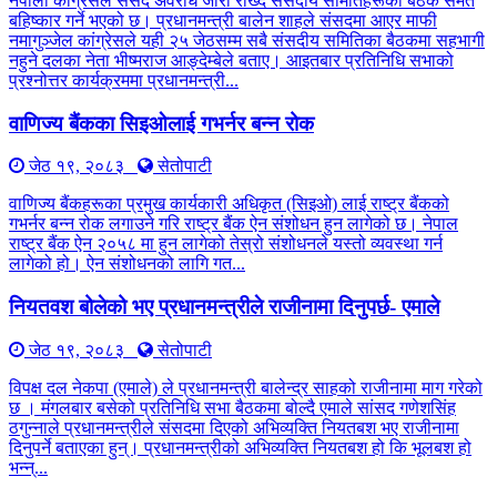
नेपाली कांग्रेसले संसद अवरोध जारी राख्दै संसदीय समितिहरूका बैठक समेत
बहिष्कार गर्ने भएको छ। प्रधानमन्त्री बालेन शाहले संसदमा आएर माफी
नमागुञ्जेल कांग्रेसले यही २५ जेठसम्म सबै संसदीय समितिका बैठकमा सहभागी
नहुने दलका नेता भीष्मराज आङ्देम्बेले बताए। आइतबार प्रतिनिधि सभाको
प्रश्नोत्तर कार्यक्रममा प्रधानमन्त्री...
वाणिज्य बैंकका सिइओलाई गभर्नर बन्न रोक
जेठ १९, २०८३
सेतोपाटी
वाणिज्य बैंकहरूका प्रमुख कार्यकारी अधिकृत (सिइओ) लाई राष्ट्र बैंकको
गभर्नर बन्न रोक लगाउने गरि राष्ट्र बैंक ऐन संशोधन हुन लागेको छ। नेपाल
राष्ट्र बैंक ऐन २०५८ मा हुन लागेको तेस्रो संशोधनले यस्तो व्यवस्था गर्न
लागेको हो। ऐन संशोधनको लागि गत...
नियतवश बोलेको भए प्रधानमन्त्रीले राजीनामा दिनुपर्छ- एमाले
जेठ १९, २०८३
सेतोपाटी
विपक्ष दल नेकपा (एमाले) ले प्रधानमन्त्री बालेन्द्र साहको राजीनामा माग गरेको
छ । मंगलबार बसेको प्रतिनिधि सभा बैठकमा बोल्दै एमाले सांसद गणेशसिंह
ठगुन्नाले प्रधानमन्त्रीले संसदमा दिएको अभिव्यक्ति नियतबश भए राजीनामा
दिनुपर्ने बताएका हुन्। प्रधानमन्त्रीको अभिव्यक्ति नियतबश हो कि भूलबश हो
भन्न्...