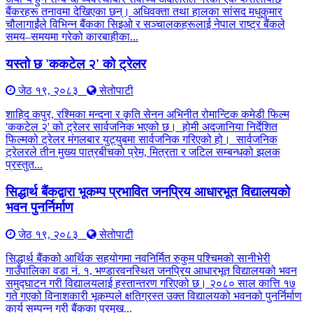
बैंकरहरू तनावमा देखिएका छन्। अधिवक्ता तथा हालका सांसद मधुकुमार
चौलागाईंले विभिन्न बैंकका सिइओ र सञ्चालकहरूलाई नेपाल राष्ट्र बैंकले
समय–समयमा गरेको कारबाहीका...
यस्तो छ 'ककटेल २' को ट्रेलर
जेठ १९, २०८३
सेतोपाटी
शाहिद कपुर, रश्मिका मन्दना र कृति सेनन अभिनीत रोमान्टिक कमेडी फिल्म
'ककटेल २' को ट्रेलर सार्वजनिक भएको छ। होमी अदजानिया निर्देशित
फिल्मको ट्रेलर मंगलबार युट्युबमा सार्वजनिक गरिएको हो। सार्वजनिक
ट्रेलरले तीन मुख्य पात्रबीचको प्रेम, मित्रता र जटिल सम्बन्धको झलक
प्रस्तुत...
सिद्धार्थ बैंकद्वारा भूकम्प प्रभावित जनप्रिय आधारभूत विद्यालयको
भवन पुनर्निर्माण
जेठ १९, २०८३
सेतोपाटी
सिद्धार्थ बैंकको आर्थिक सहयोगमा नवनिर्मित रुकुम पश्चिमको सानीभेरी
गाउँपालिका वडा नं. १, भण्डारवनस्थित जनप्रिय आधारभूत विद्यालयको भवन
समुद्घाटन गरी विद्यालयलाई हस्तान्तरण गरिएको छ। २०८० साल कात्ति १७
गते गएको विनाशकारी भूकम्पले क्षतिग्रस्त उक्त विद्यालयको भवनको पुनर्निर्माण
कार्य सम्पन्न गरी बैंकका प्रमुख...