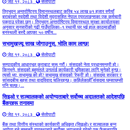
जेठ १९, २०८३
सेतोपाटी
त्रिभुवन अन्तर्राष्ट्रिय विमानस्थलबाट करिब ५४ लाख ७१ हजार रुपैयाँ
बराबरको स्वदेशी तथा विदेशी मुद्रासहित नेपाल एयरलाइन्सका एक कर्मचारी
पक्राउ परेका छन्। त्रिभुवन अन्तर्राष्ट्रिय विमानस्थल सुरक्षा कार्यालयका
अनुसार सुनसरीको गढी गाउँपालिका–१ स्थायी घर भई हाल काठमाडौंको
बनस्थली बस्दै आएका ५० वर्षीय...
सभामुखज्यू साख जोगाउनुस्, भोलि काम लाग्छ!
जेठ १९, २०८३
सेतोपाटी
सम्पादकीय आधारभूत कुराबाट सुरू गरौं। संसदको नेता प्रधानमन्त्री हो।
किनभने, संसदको बहुमतले उनलाई कार्यकारी भूमिकाका लागि चुनेको हुन्छ।
त्यसो भए, सभामुख को हो? सभामुख संसदको 'रेफ्री' हो। संसदमा सरकार र
सांसदबीच बहस तथा वादविवाद चलिरहन्छ। कहिलेकाहीँ संसदमा घम्साघम्सी
पनि चल्छ।...
सिइओ र सञ्चालकको अयोग्यताबारे सर्वोच्च अदालतको आदेशपछि
बैंकरहरू तनावमा
जेठ १९, २०८३
सेतोपाटी
बैंक तथा वित्तीय संस्थाको कार्यकारी अधिकृत (सिइओ) र सञ्चालक बन्न
अयोग्य हुने सम्बन्धी व्यवस्थाबारे सर्वोच्च अदालतले गरेको एक फैसलापछि