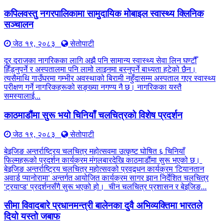
कपिलवस्तु नगरपालिकामा सामुदायिक मोबाइल स्वास्थ्य क्लिनिक
सञ्चालन
जेठ १९, २०८३
सेतोपाटी
दूर दराजका नागरिकका लागि अझै पनि सामान्य स्वास्थ्य सेवा लिन घण्टौँ
हिँड्नुपर्ने र अस्पतालमा पनि लामो लाइनमा बस्नुपर्ने बाध्यता हटेको छैन।
त्यसैमाथि गाउँघरमा गम्भीर अवस्थाको बिरामी नहुँदासम्म अस्पताल गएर स्वास्थ्य
परीक्षण गर्ने नागरिकहरूको सङ्ख्या नगण्य नै छ। नागरिकका यस्तै
समस्यालाई...
काठमाडौंमा सुरू भयो चिनियाँ चलचित्रको विशेष प्रदर्शन
जेठ १९, २०८३
सेतोपाटी
बेइजिङ अन्तर्राष्ट्रिय चलचित्र महोत्सवमा उत्कृष्ट घोषित ६ चिनियाँ
फिल्महरूको प्रदर्शन कार्यक्रम मंगलबारदेखि काठमाडौंमा सुरू भएको छ।
बेइजिङ अन्तर्राष्ट्रिय चलचित्र महोत्सवको प्रवद्र्धन कार्यक्रम 'टियानतान
अवार्ड प्यानोरामा' अन्तर्गत आयोजित कार्यक्रम सागर झान निर्देशित चलचित्र
'ट्रयाप्ड' प्रदर्शनसँगै सुरू भएको हो। चीन चलचित्र प्रशासन र बेइजिङ...
सीमा विवादबारे प्रधानमन्त्री बालेनका दुवै अभिव्यक्तिमा भारतले
दियो यस्तो जबाफ