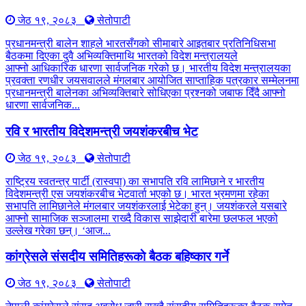
जेठ १९, २०८३
सेतोपाटी
प्रधानमन्त्री बालेन शाहले भारतसँगको सीमाबारे आइतबार प्रतिनिधिसभा
बैठकमा दिएका दुवै अभिव्यक्तिमाथि भारतको विदेश मन्त्रालयले
आफ्नो आधिकारिक धारणा सार्वजनिक गरेको छ। भारतीय विदेश मन्त्रालयका
प्रवक्ता रणधीर जयसवालले मंगलबार आयोजित साप्ताहिक पत्रकार सम्मेलनमा
प्रधानमन्त्री बालेनका अभिव्यक्तिबारे सोधिएका प्रश्नको जबाफ दिँदै आफ्नो
धारणा सार्वजनिक...
रवि र भारतीय विदेशमन्त्री जयशंकरबीच भेट
जेठ १९, २०८३
सेतोपाटी
राष्ट्रिय स्वतन्त्र पार्टी (रास्वपा) का सभापति रवि लामिछाने र भारतीय
विदेशमन्त्री एस जयशंकरबीच भेटवार्ता भएको छ। भारत भ्रमणमा रहेका
सभापति लामिछानेले मंगलबार जयशंकरलाई भेटेका हुन्। जयशंकरले यसबारे
आफ्नो सामाजिक सञ्जालमा राख्दै विकास साझेदारी बारेमा छलफल भएको
उल्लेख गरेका छन्। ‘आज...
कांग्रेसले संसदीय समितिहरूकाे बैठक बहिष्कार गर्ने
जेठ १९, २०८३
सेतोपाटी