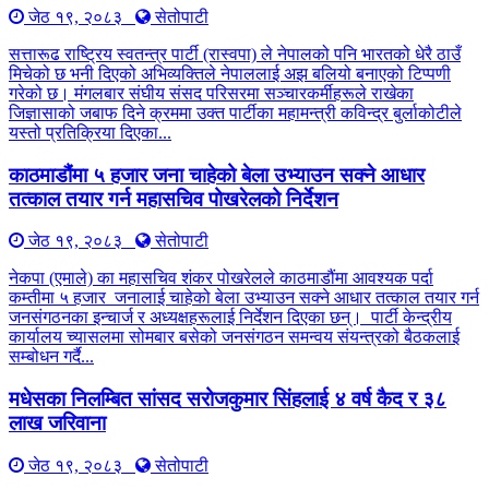
जेठ १९, २०८३
सेतोपाटी
सत्तारूढ राष्ट्रिय स्वतन्त्र पार्टी (रास्वपा) ले नेपालको पनि भारतको धेरै ठाउँ
मिचेको छ भनी दिएको अभिव्यक्तिले नेपाललाई अझ बलियो बनाएको टिप्पणी
गरेको छ। मंगलबार संघीय संसद परिसरमा सञ्चारकर्मीहरूले राखेका
जिज्ञासाको जबाफ दिने क्रममा उक्त पार्टीका महामन्त्री कविन्द्र बुर्लाकोटीले
यस्तो प्रतिक्रिया दिएका...
काठमाडौंमा ५ हजार जना चाहेको बेला उभ्याउन सक्ने आधार
तत्काल तयार गर्न महासचिव पोखरेलको निर्देशन
जेठ १९, २०८३
सेतोपाटी
नेकपा (एमाले) का महासचिव शंकर पोखरेलले काठमाडौंमा आवश्यक पर्दा
कम्तीमा ५ हजार जनालाई चाहेको बेला उभ्याउन सक्ने आधार तत्काल तयार गर्न
जनसंगठनका इन्चार्ज र अध्यक्षहरूलाई निर्देशन दिएका छन्। पार्टी केन्द्रीय
कार्यालय च्यासलमा सोमबार बसेको जनसंगठन समन्वय संयन्त्रको बैठकलाई
सम्बोधन गर्दै...
मधेसका निलम्बित सांसद सरोजकुमार सिंहलाई ४ वर्ष कैद र ३८
लाख जरिवाना
जेठ १९, २०८३
सेतोपाटी