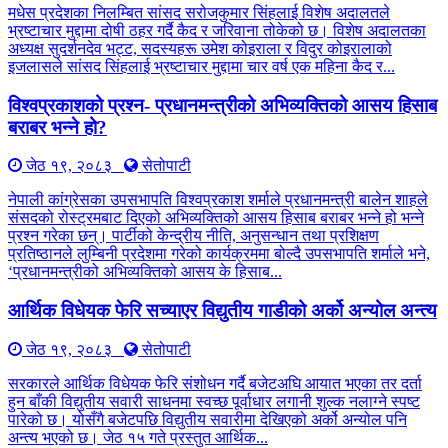
मधेस प्रदेशका निलम्बित सांसद सरोजकुमार सिंहलाई विशेष अदालतले
भ्रष्टाचार मुद्दामा दोषी ठहर गर्दै कैद र जरिवाना तोकेको छ। विशेष अदालतका
अध्यक्ष सुदर्शनदेव भट्ट, सदस्यहरू उमेश कोइराला र विदुर कोइरालाको
इजलासले सांसद सिंहलाई भ्रष्टाचार मुद्दामा चार वर्ष एक महिना कैद र...
विश्वप्रकाशको प्रश्न- प्रधानमन्त्रीको अभिव्यक्तिको आसय हिसाब
बराबर भन्ने हो?
जेठ १९, २०८३
सेतोपाटी
नेपाली कांग्रेसका उपसभापति विश्वप्रकाश शर्माले प्रधानमन्त्री बालेन शाहले
संसदको रोस्ट्रमबाट दिएको अभिव्यक्तिको आसय हिसाब बराबर भन्ने हो भन्ने
प्रश्न गरेका छन्। पार्टीको केन्द्रीय नीति, अनुसन्धान तथा प्रशिक्षण
प्रतिष्ठानले लुम्बिनी प्रदेशमा गरेको कार्यक्रममा बोल्दै उपसभापति शर्माले भने,
‘प्रधानमन्त्रीको अभिव्यक्तिको आसय के हिसाब...
आर्थिक विधेयक फेरि सच्याएर विद्युतीय गाडीको अर्को अन्योल अन्त्य
जेठ १९, २०८३
सेतोपाटी
सरकारले आर्थिक विधेयक फेरि संशोधन गर्दै बजेटअघि आयात भएका तर दर्ता
हुन बाँकी विद्युतीय सवारी साधनमा स्वच्छ पूर्वाधार लगानी शुल्क नलाग्ने स्पष्ट
पारेको छ। योसँगै बजेटपछि विद्युतीय सवारीमा देखिएको अर्को अन्योल पनि
अन्त्य भएको छ। जेठ १५ गते प्रस्तुत आर्थिक...