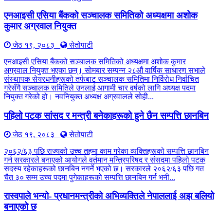
एनआइसी एसिया बैंकको सञ्चालक समितिको अध्यक्षमा अशोक
कुमार अग्रवाल नियुक्त
जेठ १९, २०८३
सेतोपाटी
एनआइसी एसिया बैंकको सञ्चालक समितिको अध्यक्षमा अशोक कुमार
अग्रवाल नियुक्त भएका छन्। सोमबार सम्पन्न २८औं वार्षिक साधारण सभाले
संस्थापक सेयरधनीहरूको तर्फबाट सञ्चालक समितिमा निर्विरोध निर्वाचित
गरेसँगै सञ्चालक समितिले उनलाई आगामी चार वर्षको लागि अध्यक्ष पदमा
नियुक्त गरेको हो। नवनियुक्त अध्यक्ष अग्रवालले सोही...
पहिलो पटक सांसद र मन्त्री बनेकाहरूको हुने छैन सम्पत्ति छानबिन
जेठ १९, २०८३
सेतोपाटी
२०६२/६३ पछि राज्यको उच्च तहमा काम गरेका व्यक्तिहरूको सम्पत्ति छानबिन
गर्न सरकारले बनाएको आयोगले वर्तमान मन्त्रिपरिषद र संसदमा पहिलो पटक
सदस्य रहेकाहरूको छानबिन नगर्ने भएको छ। सरकारले २०६२/६३ पछि गत
चैत ३० सम्म उच्च पदमा पुगेकाहरूको सम्पत्ति छानबिन गर्न भनी...
रास्वपाले भन्यो- प्रधानमन्त्रीको अभिव्यक्तिले नेपाललाई अझ बलियो
बनाएको छ