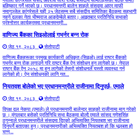
नेपाली कांग्रेसले संसद अवरोध जारी राख्दै संसदीय समितिहरूका बैठक समेत
बहिष्कार गर्ने भएको छ। प्रधानमन्त्री बालेन शाहले संसदमा आएर माफी
नमागुञ्जेल कांग्रेसले यही २५ जेठसम्म सबै संसदीय समितिका बैठकमा सहभागी
नहुने दलका नेता भीष्मराज आङ्देम्बेले बताए। आइतबार प्रतिनिधि सभाको
प्रश्नोत्तर कार्यक्रममा प्रधानमन्त्री...
वाणिज्य बैंकका सिइओलाई गभर्नर बन्न रोक
जेठ १९, २०८३
सेतोपाटी
वाणिज्य बैंकहरूका प्रमुख कार्यकारी अधिकृत (सिइओ) लाई राष्ट्र बैंकको
गभर्नर बन्न रोक लगाउने गरि राष्ट्र बैंक ऐन संशोधन हुन लागेको छ। नेपाल
राष्ट्र बैंक ऐन २०५८ मा हुन लागेको तेस्रो संशोधनले यस्तो व्यवस्था गर्न
लागेको हो। ऐन संशोधनको लागि गत...
नियतवश बोलेको भए प्रधानमन्त्रीले राजीनामा दिनुपर्छ- एमाले
जेठ १९, २०८३
सेतोपाटी
विपक्ष दल नेकपा (एमाले) ले प्रधानमन्त्री बालेन्द्र साहको राजीनामा माग गरेको
छ । मंगलबार बसेको प्रतिनिधि सभा बैठकमा बोल्दै एमाले सांसद गणेशसिंह
ठगुन्नाले प्रधानमन्त्रीले संसदमा दिएको अभिव्यक्ति नियतबश भए राजीनामा
दिनुपर्ने बताएका हुन्। प्रधानमन्त्रीको अभिव्यक्ति नियतबश हो कि भूलबश हो
भन्न्...