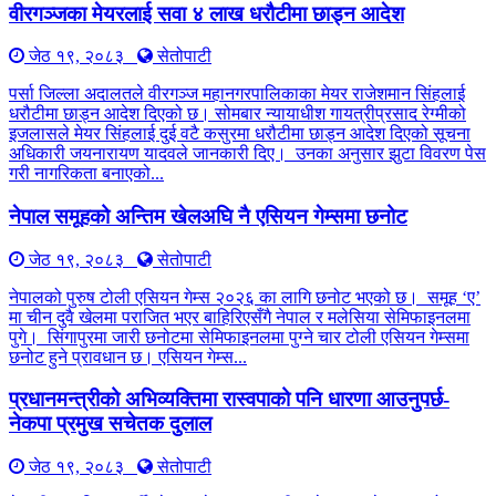
वीरगञ्जका मेयरलाई सवा ४ लाख धरौटीमा छाड्न आदेश
जेठ १९, २०८३
सेतोपाटी
पर्सा जिल्ला अदालतले वीरगञ्ज महानगरपालिकाका मेयर राजेशमान सिंहलाई
धरौटीमा छाड्न आदेश दिएको छ। सोमबार न्यायाधीश गायत्रीप्रसाद रेग्मीको
इजलासले मेयर सिंहलाई दुई वटै कसुरमा धरौटीमा छाड्न आदेश दिएको सूचना
अधिकारी जयनारायण यादवले जानकारी दिए। उनका अनुसार झुटा विवरण पेस
गरी नागरिकता बनाएको...
नेपाल समूहको अन्तिम खेलअघि नै एसियन गेम्समा छनोट
जेठ १९, २०८३
सेतोपाटी
नेपालको पुरुष टोली एसियन गेम्स २०२६ का लागि छनोट भएको छ। समूह ‘ए’
मा चीन दुवै खेलमा पराजित भएर बाहिरिएसँगै नेपाल र मलेसिया सेमिफाइनलमा
पुगे। सिंगापुरमा जारी छनोटमा सेमिफाइनलमा पुग्ने चार टोली एसियन गेम्समा
छनोट हुने प्रावधान छ। एसियन गेम्स...
प्रधानमन्त्रीको अभिव्यक्तिमा रास्वपाको पनि धारणा आउनुपर्छ-
नेकपा प्रमुख सचेतक दुलाल
जेठ १९, २०८३
सेतोपाटी