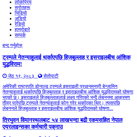
लोकप्रिय
स्रोतहरू
भिडियो
अडियो
रेडियो
हाम्रोबारे
सम्पर्क
बन्द गर्नुहोस्
ट्रम्पले नेतन्याहूलाई थर्काएपछि हिजबुल्लाह र इसराइलबीच आंशिक
युद्धविराम!
जेठ १९, २०८३
सेतोपाटी
अमेरिकी राष्ट्रपति डोनाल्ड ट्रम्पले इसराइली प्रधानमन्त्री बेन्जामिन
नेतन्याहूलाई थर्काएपछि हिजबुल्लाह र इसराइलबीच आंशिक युद्धविरामको घोषणा
भएको छ। इसराइलले हिजबुल्लाहलाई लक्ष्य गरिएको भन्दै लेबननमा आक्रमण
तीव्र पारेपछि ट्रम्पले नेतन्याहूलाई फोन गरेर थर्काएका थिए। त्यसपछि
लेबननले हिजबुल्लाह र इसराइलबीच आंशिक युद्धविरामको घोषणा...
त्रिभुवन विमानस्थलबाट ५४ लाखभन्दा बढी रकमसहित नेपाल
एयरलाइन्सका कर्मचारी पक्राउ