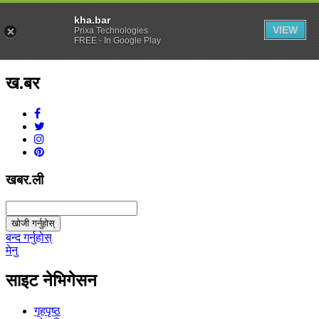
kha.bar
VIEW
Prixa Technologies
FREE - In Google Play
ख.बर
v1.0.0
खबर.ली
खोजी गर्नुहोस्
बन्द गर्नुहोस्
मेनु
साइट नेभिगेसन
गृहपृष्ठ