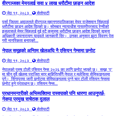
वीरगञ्जका मेयरलाई सवा ४ लाख धरौटीमा छाड्न आदेश
जेठ १९, २०८३
सेतोपाटी
पर्सा जिल्ला अदालतले वीरगञ्ज महानगरपालिकाका मेयर राजेशमान सिंहलाई
धरौटीमा छाड्न आदेश दिएको छ। सोमबार न्यायाधीश गायत्रीप्रसाद रेग्मीको
इजलासले मेयर सिंहलाई दुई वटै कसुरमा धरौटीमा छाड्न आदेश दिएको सूचना
अधिकारी जयनारायण यादवले जानकारी दिए। उनका अनुसार झुटा विवरण पेस
गरी नागरिकता बनाएको...
नेपाल समूहको अन्तिम खेलअघि नै एसियन गेम्समा छनोट
जेठ १९, २०८३
सेतोपाटी
नेपालको पुरुष टोली एसियन गेम्स २०२६ का लागि छनोट भएको छ। समूह ‘ए’
मा चीन दुवै खेलमा पराजित भएर बाहिरिएसँगै नेपाल र मलेसिया सेमिफाइनलमा
पुगे। सिंगापुरमा जारी छनोटमा सेमिफाइनलमा पुग्ने चार टोली एसियन गेम्समा
छनोट हुने प्रावधान छ। एसियन गेम्स...
प्रधानमन्त्रीको अभिव्यक्तिमा रास्वपाको पनि धारणा आउनुपर्छ-
नेकपा प्रमुख सचेतक दुलाल
जेठ १९, २०८३
सेतोपाटी