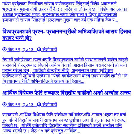
मधेस प्रदेशका निलम्बित सांसद सरोजकुमार सिंहलाई विशेष अदालतले
भ्रष्टाचार मुद्दामा दोषी ठहर गर्दै कैद र जरिवाना तोकेको छ। विशेष अदालतका
अध्यक्ष सुदर्शनदेव भट्ट, सदस्यहरू उमेश कोइराला र विदुर कोइरालाको
इजलासले सांसद सिंहलाई भ्रष्टाचार मुद्दामा चार वर्ष एक महिना कैद र...
विश्वप्रकाशको प्रश्न- प्रधानमन्त्रीको अभिव्यक्तिको आसय हिसाब
बराबर भन्ने हो?
जेठ १९, २०८३
सेतोपाटी
नेपाली कांग्रेसका उपसभापति विश्वप्रकाश शर्माले प्रधानमन्त्री बालेन शाहले
संसदको रोस्ट्रमबाट दिएको अभिव्यक्तिको आसय हिसाब बराबर भन्ने हो भन्ने
प्रश्न गरेका छन्। पार्टीको केन्द्रीय नीति, अनुसन्धान तथा प्रशिक्षण
प्रतिष्ठानले लुम्बिनी प्रदेशमा गरेको कार्यक्रममा बोल्दै उपसभापति शर्माले भने,
‘प्रधानमन्त्रीको अभिव्यक्तिको आसय के हिसाब...
आर्थिक विधेयक फेरि सच्याएर विद्युतीय गाडीको अर्को अन्योल अन्त्य
जेठ १९, २०८३
सेतोपाटी
सरकारले आर्थिक विधेयक फेरि संशोधन गर्दै बजेटअघि आयात भएका तर दर्ता
हुन बाँकी विद्युतीय सवारी साधनमा स्वच्छ पूर्वाधार लगानी शुल्क नलाग्ने स्पष्ट
पारेको छ। योसँगै बजेटपछि विद्युतीय सवारीमा देखिएको अर्को अन्योल पनि
अन्त्य भएको छ। जेठ १५ गते प्रस्तुत आर्थिक...