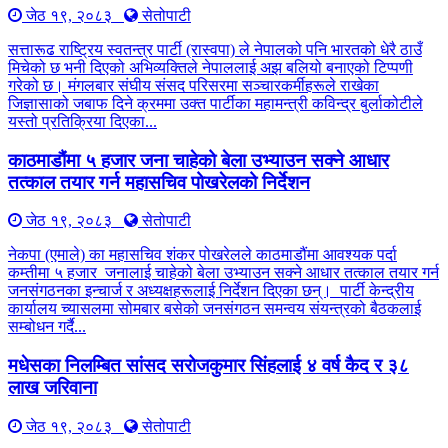
जेठ १९, २०८३
सेतोपाटी
सत्तारूढ राष्ट्रिय स्वतन्त्र पार्टी (रास्वपा) ले नेपालको पनि भारतको धेरै ठाउँ
मिचेको छ भनी दिएको अभिव्यक्तिले नेपाललाई अझ बलियो बनाएको टिप्पणी
गरेको छ। मंगलबार संघीय संसद परिसरमा सञ्चारकर्मीहरूले राखेका
जिज्ञासाको जबाफ दिने क्रममा उक्त पार्टीका महामन्त्री कविन्द्र बुर्लाकोटीले
यस्तो प्रतिक्रिया दिएका...
काठमाडौंमा ५ हजार जना चाहेको बेला उभ्याउन सक्ने आधार
तत्काल तयार गर्न महासचिव पोखरेलको निर्देशन
जेठ १९, २०८३
सेतोपाटी
नेकपा (एमाले) का महासचिव शंकर पोखरेलले काठमाडौंमा आवश्यक पर्दा
कम्तीमा ५ हजार जनालाई चाहेको बेला उभ्याउन सक्ने आधार तत्काल तयार गर्न
जनसंगठनका इन्चार्ज र अध्यक्षहरूलाई निर्देशन दिएका छन्। पार्टी केन्द्रीय
कार्यालय च्यासलमा सोमबार बसेको जनसंगठन समन्वय संयन्त्रको बैठकलाई
सम्बोधन गर्दै...
मधेसका निलम्बित सांसद सरोजकुमार सिंहलाई ४ वर्ष कैद र ३८
लाख जरिवाना
जेठ १९, २०८३
सेतोपाटी