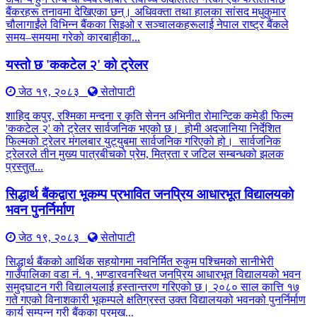
बैंकरहरू तनावमा देखिएका छन्। अधिवक्ता तथा हालका सांसद मधुकुमार
चौलागाईंले विभिन्न बैंकका सिइओ र सञ्चालकहरूलाई नेपाल राष्ट्र बैंकले
समय–समयमा गरेको कारबाहीका...
यस्तो छ 'ककटेल २' को ट्रेलर
जेठ १९, २०८३
सेतोपाटी
शाहिद कपुर, रश्मिका मन्दना र कृति सेनन अभिनीत रोमान्टिक कमेडी फिल्म
'ककटेल २' को ट्रेलर सार्वजनिक भएको छ। होमी अदजानिया निर्देशित
फिल्मको ट्रेलर मंगलबार युट्युबमा सार्वजनिक गरिएको हो। सार्वजनिक
ट्रेलरले तीन मुख्य पात्रबीचको प्रेम, मित्रता र जटिल सम्बन्धको झलक
प्रस्तुत...
सिद्धार्थ बैंकद्वारा भूकम्प प्रभावित जनप्रिय आधारभूत विद्यालयको
भवन पुनर्निर्माण
जेठ १९, २०८३
सेतोपाटी
सिद्धार्थ बैंकको आर्थिक सहयोगमा नवनिर्मित रुकुम पश्चिमको सानीभेरी
गाउँपालिका वडा नं. १, भण्डारवनस्थित जनप्रिय आधारभूत विद्यालयको भवन
समुद्घाटन गरी विद्यालयलाई हस्तान्तरण गरिएको छ। २०८० साल कात्ति १७
गते गएको विनाशकारी भूकम्पले क्षतिग्रस्त उक्त विद्यालयको भवनको पुनर्निर्माण
कार्य सम्पन्न गरी बैंकका प्रमुख...