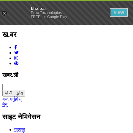
kha.bar
VIEW
Prixa Technologies
FREE - In Google Play
ख.बर
v1.0.0
खबर.ली
खोजी गर्नुहोस्
बन्द गर्नुहोस्
मेनु
साइट नेभिगेसन
गृहपृष्ठ