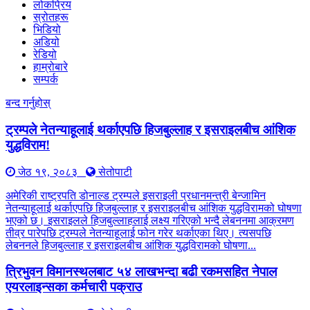
लोकप्रिय
स्रोतहरू
भिडियो
अडियो
रेडियो
हाम्रोबारे
सम्पर्क
बन्द गर्नुहोस्
ट्रम्पले नेतन्याहूलाई थर्काएपछि हिजबुल्लाह र इसराइलबीच आंशिक
युद्धविराम!
जेठ १९, २०८३
सेतोपाटी
अमेरिकी राष्ट्रपति डोनाल्ड ट्रम्पले इसराइली प्रधानमन्त्री बेन्जामिन
नेतन्याहूलाई थर्काएपछि हिजबुल्लाह र इसराइलबीच आंशिक युद्धविरामको घोषणा
भएको छ। इसराइलले हिजबुल्लाहलाई लक्ष्य गरिएको भन्दै लेबननमा आक्रमण
तीव्र पारेपछि ट्रम्पले नेतन्याहूलाई फोन गरेर थर्काएका थिए। त्यसपछि
लेबननले हिजबुल्लाह र इसराइलबीच आंशिक युद्धविरामको घोषणा...
त्रिभुवन विमानस्थलबाट ५४ लाखभन्दा बढी रकमसहित नेपाल
एयरलाइन्सका कर्मचारी पक्राउ