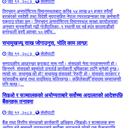
जेठ १९, २०८३
सेतोपाटी
त्रिभुवन अन्तर्राष्ट्रिय विमानस्थलबाट करिब ५४ लाख ७१ हजार रुपैयाँ
बराबरको स्वदेशी तथा विदेशी मुद्रासहित नेपाल एयरलाइन्सका एक कर्मचारी
पक्राउ परेका छन्। त्रिभुवन अन्तर्राष्ट्रिय विमानस्थल सुरक्षा कार्यालयका
अनुसार सुनसरीको गढी गाउँपालिका–१ स्थायी घर भई हाल काठमाडौंको
बनस्थली बस्दै आएका ५० वर्षीय...
सभामुखज्यू साख जोगाउनुस्, भोलि काम लाग्छ!
जेठ १९, २०८३
सेतोपाटी
सम्पादकीय आधारभूत कुराबाट सुरू गरौं। संसदको नेता प्रधानमन्त्री हो।
किनभने, संसदको बहुमतले उनलाई कार्यकारी भूमिकाका लागि चुनेको हुन्छ।
त्यसो भए, सभामुख को हो? सभामुख संसदको 'रेफ्री' हो। संसदमा सरकार र
सांसदबीच बहस तथा वादविवाद चलिरहन्छ। कहिलेकाहीँ संसदमा घम्साघम्सी
पनि चल्छ।...
सिइओ र सञ्चालकको अयोग्यताबारे सर्वोच्च अदालतको आदेशपछि
बैंकरहरू तनावमा
जेठ १९, २०८३
सेतोपाटी
बैंक तथा वित्तीय संस्थाको कार्यकारी अधिकृत (सिइओ) र सञ्चालक बन्न
अयोग्य हुने सम्बन्धी व्यवस्थाबारे सर्वोच्च अदालतले गरेको एक फैसलापछि