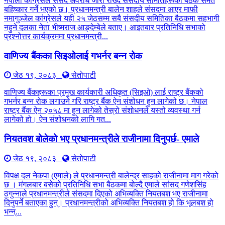
नेपाली कांग्रेसले संसद अवरोध जारी राख्दै संसदीय समितिहरूका बैठक समेत
बहिष्कार गर्ने भएको छ। प्रधानमन्त्री बालेन शाहले संसदमा आएर माफी
नमागुञ्जेल कांग्रेसले यही २५ जेठसम्म सबै संसदीय समितिका बैठकमा सहभागी
नहुने दलका नेता भीष्मराज आङ्देम्बेले बताए। आइतबार प्रतिनिधि सभाको
प्रश्नोत्तर कार्यक्रममा प्रधानमन्त्री...
वाणिज्य बैंकका सिइओलाई गभर्नर बन्न रोक
जेठ १९, २०८३
सेतोपाटी
वाणिज्य बैंकहरूका प्रमुख कार्यकारी अधिकृत (सिइओ) लाई राष्ट्र बैंकको
गभर्नर बन्न रोक लगाउने गरि राष्ट्र बैंक ऐन संशोधन हुन लागेको छ। नेपाल
राष्ट्र बैंक ऐन २०५८ मा हुन लागेको तेस्रो संशोधनले यस्तो व्यवस्था गर्न
लागेको हो। ऐन संशोधनको लागि गत...
नियतवश बोलेको भए प्रधानमन्त्रीले राजीनामा दिनुपर्छ- एमाले
जेठ १९, २०८३
सेतोपाटी
विपक्ष दल नेकपा (एमाले) ले प्रधानमन्त्री बालेन्द्र साहको राजीनामा माग गरेको
छ । मंगलबार बसेको प्रतिनिधि सभा बैठकमा बोल्दै एमाले सांसद गणेशसिंह
ठगुन्नाले प्रधानमन्त्रीले संसदमा दिएको अभिव्यक्ति नियतबश भए राजीनामा
दिनुपर्ने बताएका हुन्। प्रधानमन्त्रीको अभिव्यक्ति नियतबश हो कि भूलबश हो
भन्न्...