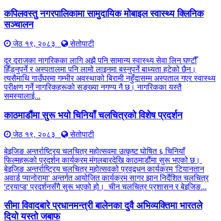
कपिलवस्तु नगरपालिकामा सामुदायिक मोबाइल स्वास्थ्य क्लिनिक
सञ्चालन
जेठ १९, २०८३
सेतोपाटी
दूर दराजका नागरिकका लागि अझै पनि सामान्य स्वास्थ्य सेवा लिन घण्टौँ
हिँड्नुपर्ने र अस्पतालमा पनि लामो लाइनमा बस्नुपर्ने बाध्यता हटेको छैन।
त्यसैमाथि गाउँघरमा गम्भीर अवस्थाको बिरामी नहुँदासम्म अस्पताल गएर स्वास्थ्य
परीक्षण गर्ने नागरिकहरूको सङ्ख्या नगण्य नै छ। नागरिकका यस्तै
समस्यालाई...
काठमाडौंमा सुरू भयो चिनियाँ चलचित्रको विशेष प्रदर्शन
जेठ १९, २०८३
सेतोपाटी
बेइजिङ अन्तर्राष्ट्रिय चलचित्र महोत्सवमा उत्कृष्ट घोषित ६ चिनियाँ
फिल्महरूको प्रदर्शन कार्यक्रम मंगलबारदेखि काठमाडौंमा सुरू भएको छ।
बेइजिङ अन्तर्राष्ट्रिय चलचित्र महोत्सवको प्रवद्र्धन कार्यक्रम 'टियानतान
अवार्ड प्यानोरामा' अन्तर्गत आयोजित कार्यक्रम सागर झान निर्देशित चलचित्र
'ट्रयाप्ड' प्रदर्शनसँगै सुरू भएको हो। चीन चलचित्र प्रशासन र बेइजिङ...
सीमा विवादबारे प्रधानमन्त्री बालेनका दुवै अभिव्यक्तिमा भारतले
दियो यस्तो जबाफ