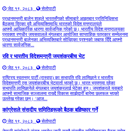
जेठ १९, २०८३
सेतोपाटी
प्रधानमन्त्री बालेन शाहले भारतसँगको सीमाबारे आइतबार प्रतिनिधिसभा
बैठकमा दिएका दुवै अभिव्यक्तिमाथि भारतको विदेश मन्त्रालयले
आफ्नो आधिकारिक धारणा सार्वजनिक गरेको छ। भारतीय विदेश मन्त्रालयका
प्रवक्ता रणधीर जयसवालले मंगलबार आयोजित साप्ताहिक पत्रकार सम्मेलनमा
प्रधानमन्त्री बालेनका अभिव्यक्तिबारे सोधिएका प्रश्नको जबाफ दिँदै आफ्नो
धारणा सार्वजनिक...
रवि र भारतीय विदेशमन्त्री जयशंकरबीच भेट
जेठ १९, २०८३
सेतोपाटी
राष्ट्रिय स्वतन्त्र पार्टी (रास्वपा) का सभापति रवि लामिछाने र भारतीय
विदेशमन्त्री एस जयशंकरबीच भेटवार्ता भएको छ। भारत भ्रमणमा रहेका
सभापति लामिछानेले मंगलबार जयशंकरलाई भेटेका हुन्। जयशंकरले यसबारे
आफ्नो सामाजिक सञ्जालमा राख्दै विकास साझेदारी बारेमा छलफल भएको
उल्लेख गरेका छन्। ‘आज...
कांग्रेसले संसदीय समितिहरूकाे बैठक बहिष्कार गर्ने
जेठ १९, २०८३
सेतोपाटी