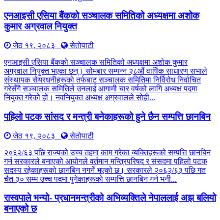
एनआइसी एसिया बैंकको सञ्चालक समितिको अध्यक्षमा अशोक
कुमार अग्रवाल नियुक्त
जेठ १९, २०८३
सेतोपाटी
एनआइसी एसिया बैंकको सञ्चालक समितिको अध्यक्षमा अशोक कुमार
अग्रवाल नियुक्त भएका छन्। सोमबार सम्पन्न २८औं वार्षिक साधारण सभाले
संस्थापक सेयरधनीहरूको तर्फबाट सञ्चालक समितिमा निर्विरोध निर्वाचित
गरेसँगै सञ्चालक समितिले उनलाई आगामी चार वर्षको लागि अध्यक्ष पदमा
नियुक्त गरेको हो। नवनियुक्त अध्यक्ष अग्रवालले सोही...
पहिलो पटक सांसद र मन्त्री बनेकाहरूको हुने छैन सम्पत्ति छानबिन
जेठ १९, २०८३
सेतोपाटी
२०६२/६३ पछि राज्यको उच्च तहमा काम गरेका व्यक्तिहरूको सम्पत्ति छानबिन
गर्न सरकारले बनाएको आयोगले वर्तमान मन्त्रिपरिषद र संसदमा पहिलो पटक
सदस्य रहेकाहरूको छानबिन नगर्ने भएको छ। सरकारले २०६२/६३ पछि गत
चैत ३० सम्म उच्च पदमा पुगेकाहरूको सम्पत्ति छानबिन गर्न भनी...
रास्वपाले भन्यो- प्रधानमन्त्रीको अभिव्यक्तिले नेपाललाई अझ बलियो
बनाएको छ