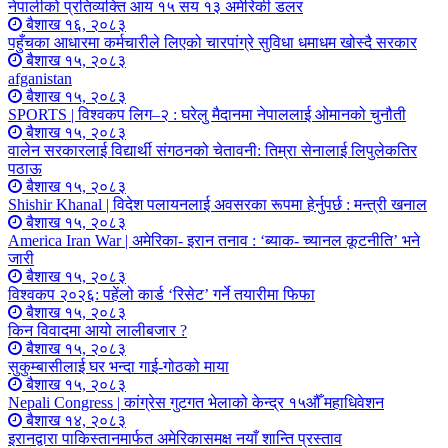
नेपालीको प्रतिव्यक्ति आय १५ सय १३ अमेरिकी डलर
बैशाख १६, २०८३
पहुँचका आधारमा कर्मचारीले लिएको चारपांग्रे सुविधा धमाधम खोस्दै सरकार
बैशाख १५, २०८३
afganistan
बैशाख १५, २०८३
SPORTS | विश्वकप लिग–२ : घरेलु मैदानमा नेपाललाई ओमानको चुनौती
बैशाख १५, २०८३
वालेन सरकारलाई विद्यार्थी संगठनको चेतावनी: तिम्रा सेनालाई लिपुलेकतिर
पठाऊ
बैशाख १५, २०८३
Shishir Khanal | विदेश पलायनलाई अवसरका रूपमा हेर्नुपर्छ : मन्त्री खनाल
बैशाख १५, २०८३
America Iran War | अमेरिका- इरान तनाव : ‘ब्याक- च्यानल कूटनीति’ भने
जारी
बैशाख १५, २०८३
विश्वकप २०२६: पहेंलो कार्ड ‘रिसेट’ गर्ने तयारीमा फिफा
बैशाख १५, २०८३
किन विवादमा आयो लालीबजार ?
बैशाख १५, २०८३
सुकुम्बासीलाई घर भन्दा गाई-गोठको माया
बैशाख १५, २०८३
Nepali Congress | कांग्रेस गुटगत भेलाको केन्द्र १५औँ महाधिवेशन
बैशाख १४, २०८३
इरानद्वारा पाकिस्तानमार्फत अमेरिकासमक्ष नयाँ शान्ति प्रस्ताव