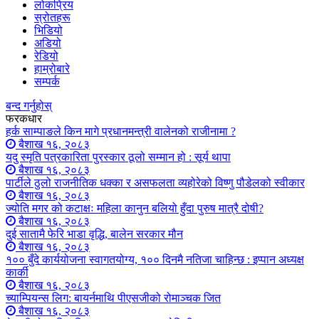
लोकप्रिय
स्रोतहरू
भिडियो
अडियो
रेडियो
हाम्रोबारे
सम्पर्क
बन्द गर्नुहोस्
फरकधार
हर्क साम्पाङले किन मागे प्रधानमन्त्री वालेनको राजीनामा ?
बैशाख १६, २०८३
यदु स्मृति पत्रकारिता पुरस्कार ठूलो सम्मान हो : सूर्य थापा
बैशाख १६, २०८३
पार्टीले ठुलो राजनीतिक धक्का र असफलता व्यहोरेको विष्णु पौडेलको स्वीकार
बैशाख १६, २०८३
ज्योति मगर को कटाक्षः महिला कानुन बलियो हुँदा पुरुष मात्रै दोषी?
बैशाख १६, २०८३
दुई सातामै फेरि भाडा वृद्धि, बालेन सरकार मौन
बैशाख १६, २०८३
१०० बुँदे कार्ययोजना स्वागतयोग्य, १०० दिनमै नतिजा चाहिन्छ : इप्पान अध्यक्ष
कार्की
बैशाख १६, २०८३
च्याम्पियन्स लिग: बायर्नमाथि पीएसजीको रोमाञ्चक जित
बैशाख १६, २०८३