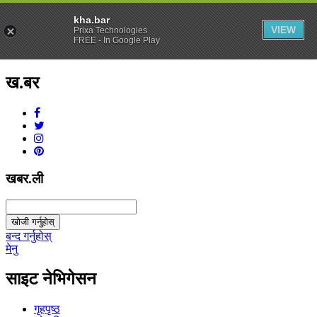
kha.bar
VIEW
Prixa Technologies
FREE - In Google Play
ख.बर
v1.0.0
खबर.ली
खोजी गर्नुहोस्
बन्द गर्नुहोस्
मेनु
साइट नेभिगेसन
गृहपृष्ठ