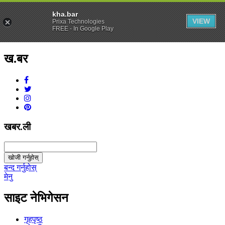
kha.bar
VIEW
Prixa Technologies
FREE - In Google Play
ख.बर
v1.0.0
खबर.ली
खोजी गर्नुहोस्
बन्द गर्नुहोस्
मेनु
साइट नेभिगेसन
गृहपृष्ठ