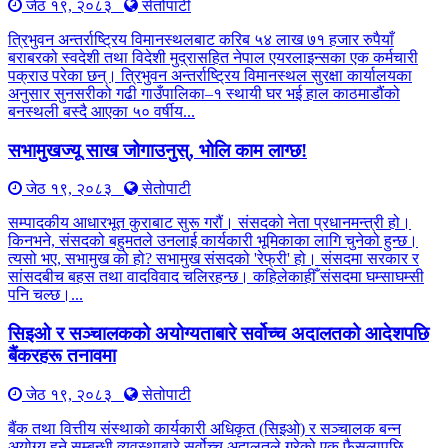
जेठ १९, २०८३
सेतोपाटी
त्रिभुवन अन्तर्राष्ट्रिय विमानस्थलबाट करिब ५४ लाख ७१ हजार रुपैयाँ
बराबरको स्वदेशी तथा विदेशी मुद्रासहित नेपाल एयरलाइन्सका एक कर्मचारी
पक्राउ परेका छन्। त्रिभुवन अन्तर्राष्ट्रिय विमानस्थल सुरक्षा कार्यालयका
अनुसार सुनसरीको गढी गाउँपालिका–१ स्थायी घर भई हाल काठमाडौंको
बनस्थली बस्दै आएका ५० वर्षीय...
सभामुखज्यू साख जोगाउनुस्, भोलि काम लाग्छ!
जेठ १९, २०८३
सेतोपाटी
सम्पादकीय आधारभूत कुराबाट सुरू गरौं। संसदको नेता प्रधानमन्त्री हो।
किनभने, संसदको बहुमतले उनलाई कार्यकारी भूमिकाका लागि चुनेको हुन्छ।
त्यसो भए, सभामुख को हो? सभामुख संसदको 'रेफ्री' हो। संसदमा सरकार र
सांसदबीच बहस तथा वादविवाद चलिरहन्छ। कहिलेकाहीँ संसदमा घम्साघम्सी
पनि चल्छ।...
सिइओ र सञ्चालकको अयोग्यताबारे सर्वोच्च अदालतको आदेशपछि
बैंकरहरू तनावमा
जेठ १९, २०८३
सेतोपाटी
बैंक तथा वित्तीय संस्थाको कार्यकारी अधिकृत (सिइओ) र सञ्चालक बन्न
अयोग्य हुने सम्बन्धी व्यवस्थाबारे सर्वोच्च अदालतले गरेको एक फैसलापछि