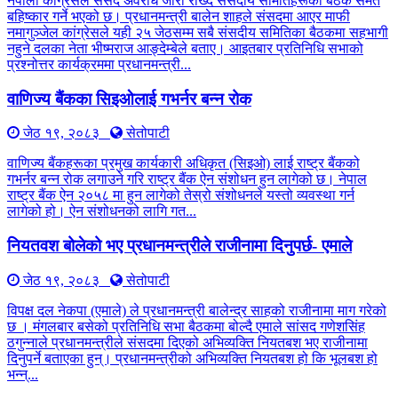
नेपाली कांग्रेसले संसद अवरोध जारी राख्दै संसदीय समितिहरूका बैठक समेत
बहिष्कार गर्ने भएको छ। प्रधानमन्त्री बालेन शाहले संसदमा आएर माफी
नमागुञ्जेल कांग्रेसले यही २५ जेठसम्म सबै संसदीय समितिका बैठकमा सहभागी
नहुने दलका नेता भीष्मराज आङ्देम्बेले बताए। आइतबार प्रतिनिधि सभाको
प्रश्नोत्तर कार्यक्रममा प्रधानमन्त्री...
वाणिज्य बैंकका सिइओलाई गभर्नर बन्न रोक
जेठ १९, २०८३
सेतोपाटी
वाणिज्य बैंकहरूका प्रमुख कार्यकारी अधिकृत (सिइओ) लाई राष्ट्र बैंकको
गभर्नर बन्न रोक लगाउने गरि राष्ट्र बैंक ऐन संशोधन हुन लागेको छ। नेपाल
राष्ट्र बैंक ऐन २०५८ मा हुन लागेको तेस्रो संशोधनले यस्तो व्यवस्था गर्न
लागेको हो। ऐन संशोधनको लागि गत...
नियतवश बोलेको भए प्रधानमन्त्रीले राजीनामा दिनुपर्छ- एमाले
जेठ १९, २०८३
सेतोपाटी
विपक्ष दल नेकपा (एमाले) ले प्रधानमन्त्री बालेन्द्र साहको राजीनामा माग गरेको
छ । मंगलबार बसेको प्रतिनिधि सभा बैठकमा बोल्दै एमाले सांसद गणेशसिंह
ठगुन्नाले प्रधानमन्त्रीले संसदमा दिएको अभिव्यक्ति नियतबश भए राजीनामा
दिनुपर्ने बताएका हुन्। प्रधानमन्त्रीको अभिव्यक्ति नियतबश हो कि भूलबश हो
भन्न्...