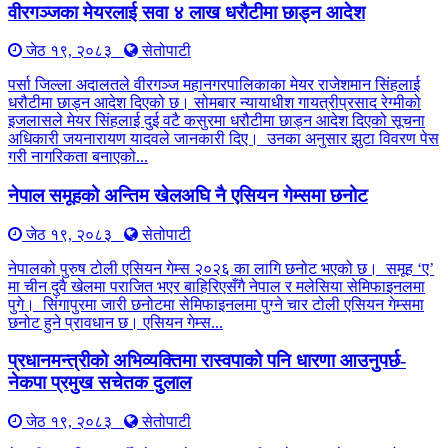
वीरगञ्जका मेयरलाई सवा ४ लाख धरौटीमा छाड्न आदेश
जेठ १९, २०८३
सेतोपाटी
पर्सा जिल्ला अदालतले वीरगञ्ज महानगरपालिकाका मेयर राजेशमान सिंहलाई
धरौटीमा छाड्न आदेश दिएको छ। सोमबार न्यायाधीश गायत्रीप्रसाद रेग्मीको
इजलासले मेयर सिंहलाई दुई वटै कसुरमा धरौटीमा छाड्न आदेश दिएको सूचना
अधिकारी जयनारायण यादवले जानकारी दिए। उनका अनुसार झुटा विवरण पेस
गरी नागरिकता बनाएको...
नेपाल समूहको अन्तिम खेलअघि नै एसियन गेम्समा छनोट
जेठ १९, २०८३
सेतोपाटी
नेपालको पुरुष टोली एसियन गेम्स २०२६ का लागि छनोट भएको छ। समूह ‘ए’
मा चीन दुवै खेलमा पराजित भएर बाहिरिएसँगै नेपाल र मलेसिया सेमिफाइनलमा
पुगे। सिंगापुरमा जारी छनोटमा सेमिफाइनलमा पुग्ने चार टोली एसियन गेम्समा
छनोट हुने प्रावधान छ। एसियन गेम्स...
प्रधानमन्त्रीको अभिव्यक्तिमा रास्वपाको पनि धारणा आउनुपर्छ-
नेकपा प्रमुख सचेतक दुलाल
जेठ १९, २०८३
सेतोपाटी