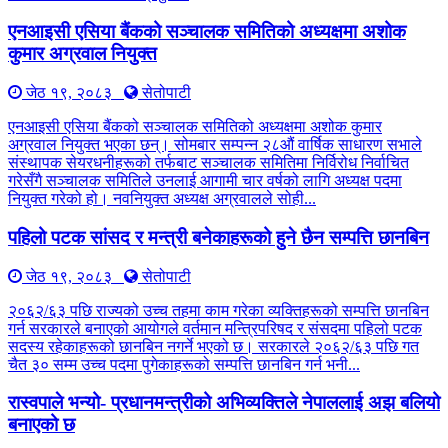
एनआइसी एसिया बैंकको सञ्चालक समितिको अध्यक्षमा अशोक
कुमार अग्रवाल नियुक्त
जेठ १९, २०८३
सेतोपाटी
एनआइसी एसिया बैंकको सञ्चालक समितिको अध्यक्षमा अशोक कुमार
अग्रवाल नियुक्त भएका छन्। सोमबार सम्पन्न २८औं वार्षिक साधारण सभाले
संस्थापक सेयरधनीहरूको तर्फबाट सञ्चालक समितिमा निर्विरोध निर्वाचित
गरेसँगै सञ्चालक समितिले उनलाई आगामी चार वर्षको लागि अध्यक्ष पदमा
नियुक्त गरेको हो। नवनियुक्त अध्यक्ष अग्रवालले सोही...
पहिलो पटक सांसद र मन्त्री बनेकाहरूको हुने छैन सम्पत्ति छानबिन
जेठ १९, २०८३
सेतोपाटी
२०६२/६३ पछि राज्यको उच्च तहमा काम गरेका व्यक्तिहरूको सम्पत्ति छानबिन
गर्न सरकारले बनाएको आयोगले वर्तमान मन्त्रिपरिषद र संसदमा पहिलो पटक
सदस्य रहेकाहरूको छानबिन नगर्ने भएको छ। सरकारले २०६२/६३ पछि गत
चैत ३० सम्म उच्च पदमा पुगेकाहरूको सम्पत्ति छानबिन गर्न भनी...
रास्वपाले भन्यो- प्रधानमन्त्रीको अभिव्यक्तिले नेपाललाई अझ बलियो
बनाएको छ