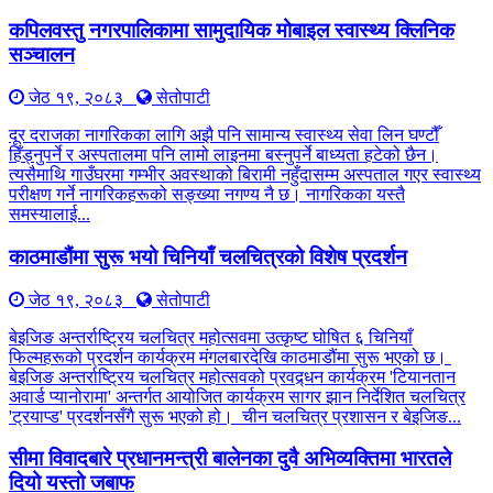
कपिलवस्तु नगरपालिकामा सामुदायिक मोबाइल स्वास्थ्य क्लिनिक
सञ्चालन
जेठ १९, २०८३
सेतोपाटी
दूर दराजका नागरिकका लागि अझै पनि सामान्य स्वास्थ्य सेवा लिन घण्टौँ
हिँड्नुपर्ने र अस्पतालमा पनि लामो लाइनमा बस्नुपर्ने बाध्यता हटेको छैन।
त्यसैमाथि गाउँघरमा गम्भीर अवस्थाको बिरामी नहुँदासम्म अस्पताल गएर स्वास्थ्य
परीक्षण गर्ने नागरिकहरूको सङ्ख्या नगण्य नै छ। नागरिकका यस्तै
समस्यालाई...
काठमाडौंमा सुरू भयो चिनियाँ चलचित्रको विशेष प्रदर्शन
जेठ १९, २०८३
सेतोपाटी
बेइजिङ अन्तर्राष्ट्रिय चलचित्र महोत्सवमा उत्कृष्ट घोषित ६ चिनियाँ
फिल्महरूको प्रदर्शन कार्यक्रम मंगलबारदेखि काठमाडौंमा सुरू भएको छ।
बेइजिङ अन्तर्राष्ट्रिय चलचित्र महोत्सवको प्रवद्र्धन कार्यक्रम 'टियानतान
अवार्ड प्यानोरामा' अन्तर्गत आयोजित कार्यक्रम सागर झान निर्देशित चलचित्र
'ट्रयाप्ड' प्रदर्शनसँगै सुरू भएको हो। चीन चलचित्र प्रशासन र बेइजिङ...
सीमा विवादबारे प्रधानमन्त्री बालेनका दुवै अभिव्यक्तिमा भारतले
दियो यस्तो जबाफ