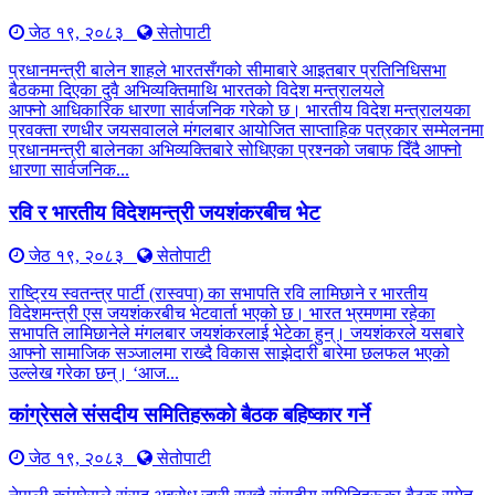
जेठ १९, २०८३
सेतोपाटी
प्रधानमन्त्री बालेन शाहले भारतसँगको सीमाबारे आइतबार प्रतिनिधिसभा
बैठकमा दिएका दुवै अभिव्यक्तिमाथि भारतको विदेश मन्त्रालयले
आफ्नो आधिकारिक धारणा सार्वजनिक गरेको छ। भारतीय विदेश मन्त्रालयका
प्रवक्ता रणधीर जयसवालले मंगलबार आयोजित साप्ताहिक पत्रकार सम्मेलनमा
प्रधानमन्त्री बालेनका अभिव्यक्तिबारे सोधिएका प्रश्नको जबाफ दिँदै आफ्नो
धारणा सार्वजनिक...
रवि र भारतीय विदेशमन्त्री जयशंकरबीच भेट
जेठ १९, २०८३
सेतोपाटी
राष्ट्रिय स्वतन्त्र पार्टी (रास्वपा) का सभापति रवि लामिछाने र भारतीय
विदेशमन्त्री एस जयशंकरबीच भेटवार्ता भएको छ। भारत भ्रमणमा रहेका
सभापति लामिछानेले मंगलबार जयशंकरलाई भेटेका हुन्। जयशंकरले यसबारे
आफ्नो सामाजिक सञ्जालमा राख्दै विकास साझेदारी बारेमा छलफल भएको
उल्लेख गरेका छन्। ‘आज...
कांग्रेसले संसदीय समितिहरूकाे बैठक बहिष्कार गर्ने
जेठ १९, २०८३
सेतोपाटी