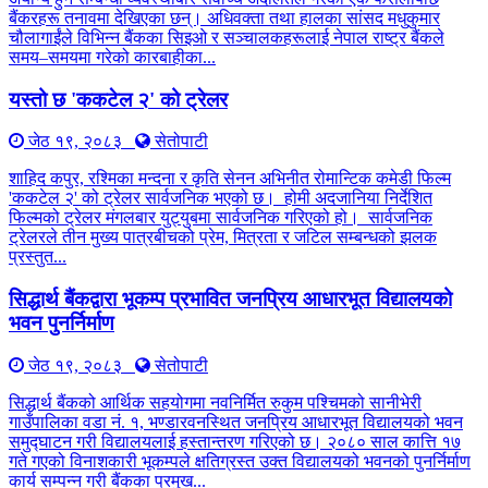
बैंकरहरू तनावमा देखिएका छन्। अधिवक्ता तथा हालका सांसद मधुकुमार
चौलागाईंले विभिन्न बैंकका सिइओ र सञ्चालकहरूलाई नेपाल राष्ट्र बैंकले
समय–समयमा गरेको कारबाहीका...
यस्तो छ 'ककटेल २' को ट्रेलर
जेठ १९, २०८३
सेतोपाटी
शाहिद कपुर, रश्मिका मन्दना र कृति सेनन अभिनीत रोमान्टिक कमेडी फिल्म
'ककटेल २' को ट्रेलर सार्वजनिक भएको छ। होमी अदजानिया निर्देशित
फिल्मको ट्रेलर मंगलबार युट्युबमा सार्वजनिक गरिएको हो। सार्वजनिक
ट्रेलरले तीन मुख्य पात्रबीचको प्रेम, मित्रता र जटिल सम्बन्धको झलक
प्रस्तुत...
सिद्धार्थ बैंकद्वारा भूकम्प प्रभावित जनप्रिय आधारभूत विद्यालयको
भवन पुनर्निर्माण
जेठ १९, २०८३
सेतोपाटी
सिद्धार्थ बैंकको आर्थिक सहयोगमा नवनिर्मित रुकुम पश्चिमको सानीभेरी
गाउँपालिका वडा नं. १, भण्डारवनस्थित जनप्रिय आधारभूत विद्यालयको भवन
समुद्घाटन गरी विद्यालयलाई हस्तान्तरण गरिएको छ। २०८० साल कात्ति १७
गते गएको विनाशकारी भूकम्पले क्षतिग्रस्त उक्त विद्यालयको भवनको पुनर्निर्माण
कार्य सम्पन्न गरी बैंकका प्रमुख...