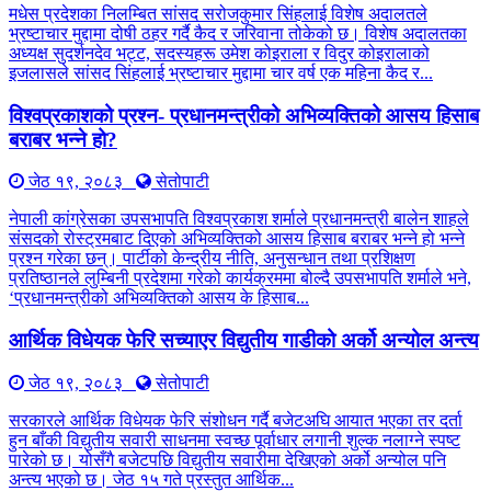
मधेस प्रदेशका निलम्बित सांसद सरोजकुमार सिंहलाई विशेष अदालतले
भ्रष्टाचार मुद्दामा दोषी ठहर गर्दै कैद र जरिवाना तोकेको छ। विशेष अदालतका
अध्यक्ष सुदर्शनदेव भट्ट, सदस्यहरू उमेश कोइराला र विदुर कोइरालाको
इजलासले सांसद सिंहलाई भ्रष्टाचार मुद्दामा चार वर्ष एक महिना कैद र...
विश्वप्रकाशको प्रश्न- प्रधानमन्त्रीको अभिव्यक्तिको आसय हिसाब
बराबर भन्ने हो?
जेठ १९, २०८३
सेतोपाटी
नेपाली कांग्रेसका उपसभापति विश्वप्रकाश शर्माले प्रधानमन्त्री बालेन शाहले
संसदको रोस्ट्रमबाट दिएको अभिव्यक्तिको आसय हिसाब बराबर भन्ने हो भन्ने
प्रश्न गरेका छन्। पार्टीको केन्द्रीय नीति, अनुसन्धान तथा प्रशिक्षण
प्रतिष्ठानले लुम्बिनी प्रदेशमा गरेको कार्यक्रममा बोल्दै उपसभापति शर्माले भने,
‘प्रधानमन्त्रीको अभिव्यक्तिको आसय के हिसाब...
आर्थिक विधेयक फेरि सच्याएर विद्युतीय गाडीको अर्को अन्योल अन्त्य
जेठ १९, २०८३
सेतोपाटी
सरकारले आर्थिक विधेयक फेरि संशोधन गर्दै बजेटअघि आयात भएका तर दर्ता
हुन बाँकी विद्युतीय सवारी साधनमा स्वच्छ पूर्वाधार लगानी शुल्क नलाग्ने स्पष्ट
पारेको छ। योसँगै बजेटपछि विद्युतीय सवारीमा देखिएको अर्को अन्योल पनि
अन्त्य भएको छ। जेठ १५ गते प्रस्तुत आर्थिक...