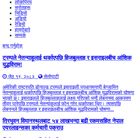
लोकप्रिय
स्रोतहरू
भिडियो
अडियो
रेडियो
हाम्रोबारे
सम्पर्क
बन्द गर्नुहोस्
ट्रम्पले नेतन्याहूलाई थर्काएपछि हिजबुल्लाह र इसराइलबीच आंशिक
युद्धविराम!
जेठ १९, २०८३
सेतोपाटी
अमेरिकी राष्ट्रपति डोनाल्ड ट्रम्पले इसराइली प्रधानमन्त्री बेन्जामिन
नेतन्याहूलाई थर्काएपछि हिजबुल्लाह र इसराइलबीच आंशिक युद्धविरामको घोषणा
भएको छ। इसराइलले हिजबुल्लाहलाई लक्ष्य गरिएको भन्दै लेबननमा आक्रमण
तीव्र पारेपछि ट्रम्पले नेतन्याहूलाई फोन गरेर थर्काएका थिए। त्यसपछि
लेबननले हिजबुल्लाह र इसराइलबीच आंशिक युद्धविरामको घोषणा...
त्रिभुवन विमानस्थलबाट ५४ लाखभन्दा बढी रकमसहित नेपाल
एयरलाइन्सका कर्मचारी पक्राउ