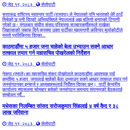
जेठ १९, २०८३
सेतोपाटी
सत्तारूढ राष्ट्रिय स्वतन्त्र पार्टी (रास्वपा) ले नेपालको पनि भारतको धेरै ठाउँ
मिचेको छ भनी दिएको अभिव्यक्तिले नेपाललाई अझ बलियो बनाएको टिप्पणी
गरेको छ। मंगलबार संघीय संसद परिसरमा सञ्चारकर्मीहरूले राखेका
जिज्ञासाको जबाफ दिने क्रममा उक्त पार्टीका महामन्त्री कविन्द्र बुर्लाकोटीले
यस्तो प्रतिक्रिया दिएका...
काठमाडौंमा ५ हजार जना चाहेको बेला उभ्याउन सक्ने आधार
तत्काल तयार गर्न महासचिव पोखरेलको निर्देशन
जेठ १९, २०८३
सेतोपाटी
नेकपा (एमाले) का महासचिव शंकर पोखरेलले काठमाडौंमा आवश्यक पर्दा
कम्तीमा ५ हजार जनालाई चाहेको बेला उभ्याउन सक्ने आधार तत्काल तयार गर्न
जनसंगठनका इन्चार्ज र अध्यक्षहरूलाई निर्देशन दिएका छन्। पार्टी केन्द्रीय
कार्यालय च्यासलमा सोमबार बसेको जनसंगठन समन्वय संयन्त्रको बैठकलाई
सम्बोधन गर्दै...
मधेसका निलम्बित सांसद सरोजकुमार सिंहलाई ४ वर्ष कैद र ३८
लाख जरिवाना
जेठ १९, २०८३
सेतोपाटी