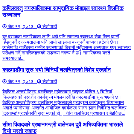
कपिलवस्तु नगरपालिकामा सामुदायिक मोबाइल स्वास्थ्य क्लिनिक
सञ्चालन
जेठ १९, २०८३
सेतोपाटी
दूर दराजका नागरिकका लागि अझै पनि सामान्य स्वास्थ्य सेवा लिन घण्टौँ
हिँड्नुपर्ने र अस्पतालमा पनि लामो लाइनमा बस्नुपर्ने बाध्यता हटेको छैन।
त्यसैमाथि गाउँघरमा गम्भीर अवस्थाको बिरामी नहुँदासम्म अस्पताल गएर स्वास्थ्य
परीक्षण गर्ने नागरिकहरूको सङ्ख्या नगण्य नै छ। नागरिकका यस्तै
समस्यालाई...
काठमाडौंमा सुरू भयो चिनियाँ चलचित्रको विशेष प्रदर्शन
जेठ १९, २०८३
सेतोपाटी
बेइजिङ अन्तर्राष्ट्रिय चलचित्र महोत्सवमा उत्कृष्ट घोषित ६ चिनियाँ
फिल्महरूको प्रदर्शन कार्यक्रम मंगलबारदेखि काठमाडौंमा सुरू भएको छ।
बेइजिङ अन्तर्राष्ट्रिय चलचित्र महोत्सवको प्रवद्र्धन कार्यक्रम 'टियानतान
अवार्ड प्यानोरामा' अन्तर्गत आयोजित कार्यक्रम सागर झान निर्देशित चलचित्र
'ट्रयाप्ड' प्रदर्शनसँगै सुरू भएको हो। चीन चलचित्र प्रशासन र बेइजिङ...
सीमा विवादबारे प्रधानमन्त्री बालेनका दुवै अभिव्यक्तिमा भारतले
दियो यस्तो जबाफ