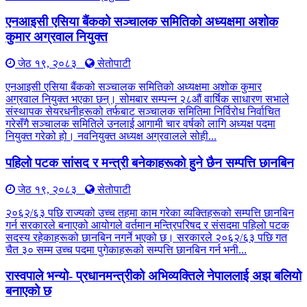
एनआइसी एसिया बैंकको सञ्चालक समितिको अध्यक्षमा अशोक
कुमार अग्रवाल नियुक्त
जेठ १९, २०८३
सेतोपाटी
एनआइसी एसिया बैंकको सञ्चालक समितिको अध्यक्षमा अशोक कुमार
अग्रवाल नियुक्त भएका छन्। सोमबार सम्पन्न २८औं वार्षिक साधारण सभाले
संस्थापक सेयरधनीहरूको तर्फबाट सञ्चालक समितिमा निर्विरोध निर्वाचित
गरेसँगै सञ्चालक समितिले उनलाई आगामी चार वर्षको लागि अध्यक्ष पदमा
नियुक्त गरेको हो। नवनियुक्त अध्यक्ष अग्रवालले सोही...
पहिलो पटक सांसद र मन्त्री बनेकाहरूको हुने छैन सम्पत्ति छानबिन
जेठ १९, २०८३
सेतोपाटी
२०६२/६३ पछि राज्यको उच्च तहमा काम गरेका व्यक्तिहरूको सम्पत्ति छानबिन
गर्न सरकारले बनाएको आयोगले वर्तमान मन्त्रिपरिषद र संसदमा पहिलो पटक
सदस्य रहेकाहरूको छानबिन नगर्ने भएको छ। सरकारले २०६२/६३ पछि गत
चैत ३० सम्म उच्च पदमा पुगेकाहरूको सम्पत्ति छानबिन गर्न भनी...
रास्वपाले भन्यो- प्रधानमन्त्रीको अभिव्यक्तिले नेपाललाई अझ बलियो
बनाएको छ