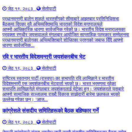
जेठ १९, २०८३
सेतोपाटी
प्रधानमन्त्री बालेन शाहले भारतसँगको सीमाबारे आइतबार प्रतिनिधिसभा
बैठकमा दिएका दुवै अभिव्यक्तिमाथि भारतको विदेश मन्त्रालयले
आफ्नो आधिकारिक धारणा सार्वजनिक गरेको छ। भारतीय विदेश मन्त्रालयका
प्रवक्ता रणधीर जयसवालले मंगलबार आयोजित साप्ताहिक पत्रकार सम्मेलनमा
प्रधानमन्त्री बालेनका अभिव्यक्तिबारे सोधिएका प्रश्नको जबाफ दिँदै आफ्नो
धारणा सार्वजनिक...
रवि र भारतीय विदेशमन्त्री जयशंकरबीच भेट
जेठ १९, २०८३
सेतोपाटी
राष्ट्रिय स्वतन्त्र पार्टी (रास्वपा) का सभापति रवि लामिछाने र भारतीय
विदेशमन्त्री एस जयशंकरबीच भेटवार्ता भएको छ। भारत भ्रमणमा रहेका
सभापति लामिछानेले मंगलबार जयशंकरलाई भेटेका हुन्। जयशंकरले यसबारे
आफ्नो सामाजिक सञ्जालमा राख्दै विकास साझेदारी बारेमा छलफल भएको
उल्लेख गरेका छन्। ‘आज...
कांग्रेसले संसदीय समितिहरूकाे बैठक बहिष्कार गर्ने
जेठ १९, २०८३
सेतोपाटी