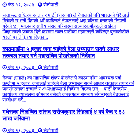
जेठ १९, २०८३
सेतोपाटी
सत्तारूढ राष्ट्रिय स्वतन्त्र पार्टी (रास्वपा) ले नेपालको पनि भारतको धेरै ठाउँ
मिचेको छ भनी दिएको अभिव्यक्तिले नेपाललाई अझ बलियो बनाएको टिप्पणी
गरेको छ। मंगलबार संघीय संसद परिसरमा सञ्चारकर्मीहरूले राखेका
जिज्ञासाको जबाफ दिने क्रममा उक्त पार्टीका महामन्त्री कविन्द्र बुर्लाकोटीले
यस्तो प्रतिक्रिया दिएका...
काठमाडौंमा ५ हजार जना चाहेको बेला उभ्याउन सक्ने आधार
तत्काल तयार गर्न महासचिव पोखरेलको निर्देशन
जेठ १९, २०८३
सेतोपाटी
नेकपा (एमाले) का महासचिव शंकर पोखरेलले काठमाडौंमा आवश्यक पर्दा
कम्तीमा ५ हजार जनालाई चाहेको बेला उभ्याउन सक्ने आधार तत्काल तयार गर्न
जनसंगठनका इन्चार्ज र अध्यक्षहरूलाई निर्देशन दिएका छन्। पार्टी केन्द्रीय
कार्यालय च्यासलमा सोमबार बसेको जनसंगठन समन्वय संयन्त्रको बैठकलाई
सम्बोधन गर्दै...
मधेसका निलम्बित सांसद सरोजकुमार सिंहलाई ४ वर्ष कैद र ३८
लाख जरिवाना
जेठ १९, २०८३
सेतोपाटी