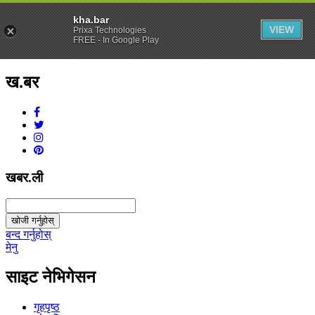
kha.bar
VIEW
Prixa Technologies
FREE - In Google Play
ख.बर
v1.0.0
खबर.ली
खोजी गर्नुहोस्
बन्द गर्नुहोस्
मेनु
साइट नेभिगेसन
गृहपृष्ठ