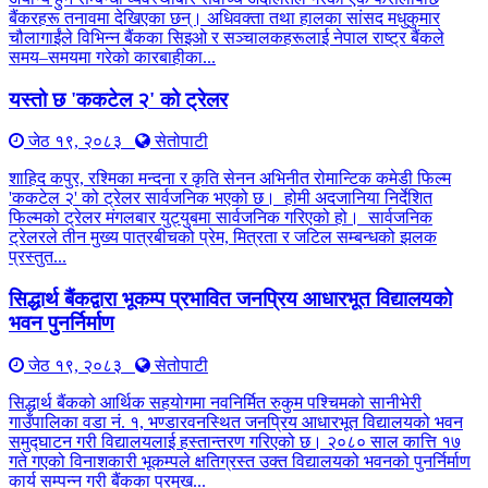
बैंकरहरू तनावमा देखिएका छन्। अधिवक्ता तथा हालका सांसद मधुकुमार
चौलागाईंले विभिन्न बैंकका सिइओ र सञ्चालकहरूलाई नेपाल राष्ट्र बैंकले
समय–समयमा गरेको कारबाहीका...
यस्तो छ 'ककटेल २' को ट्रेलर
जेठ १९, २०८३
सेतोपाटी
शाहिद कपुर, रश्मिका मन्दना र कृति सेनन अभिनीत रोमान्टिक कमेडी फिल्म
'ककटेल २' को ट्रेलर सार्वजनिक भएको छ। होमी अदजानिया निर्देशित
फिल्मको ट्रेलर मंगलबार युट्युबमा सार्वजनिक गरिएको हो। सार्वजनिक
ट्रेलरले तीन मुख्य पात्रबीचको प्रेम, मित्रता र जटिल सम्बन्धको झलक
प्रस्तुत...
सिद्धार्थ बैंकद्वारा भूकम्प प्रभावित जनप्रिय आधारभूत विद्यालयको
भवन पुनर्निर्माण
जेठ १९, २०८३
सेतोपाटी
सिद्धार्थ बैंकको आर्थिक सहयोगमा नवनिर्मित रुकुम पश्चिमको सानीभेरी
गाउँपालिका वडा नं. १, भण्डारवनस्थित जनप्रिय आधारभूत विद्यालयको भवन
समुद्घाटन गरी विद्यालयलाई हस्तान्तरण गरिएको छ। २०८० साल कात्ति १७
गते गएको विनाशकारी भूकम्पले क्षतिग्रस्त उक्त विद्यालयको भवनको पुनर्निर्माण
कार्य सम्पन्न गरी बैंकका प्रमुख...