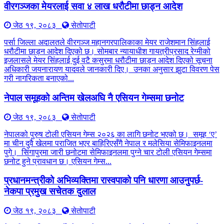
वीरगञ्जका मेयरलाई सवा ४ लाख धरौटीमा छाड्न आदेश
जेठ १९, २०८३
सेतोपाटी
पर्सा जिल्ला अदालतले वीरगञ्ज महानगरपालिकाका मेयर राजेशमान सिंहलाई
धरौटीमा छाड्न आदेश दिएको छ। सोमबार न्यायाधीश गायत्रीप्रसाद रेग्मीको
इजलासले मेयर सिंहलाई दुई वटै कसुरमा धरौटीमा छाड्न आदेश दिएको सूचना
अधिकारी जयनारायण यादवले जानकारी दिए। उनका अनुसार झुटा विवरण पेस
गरी नागरिकता बनाएको...
नेपाल समूहको अन्तिम खेलअघि नै एसियन गेम्समा छनोट
जेठ १९, २०८३
सेतोपाटी
नेपालको पुरुष टोली एसियन गेम्स २०२६ का लागि छनोट भएको छ। समूह ‘ए’
मा चीन दुवै खेलमा पराजित भएर बाहिरिएसँगै नेपाल र मलेसिया सेमिफाइनलमा
पुगे। सिंगापुरमा जारी छनोटमा सेमिफाइनलमा पुग्ने चार टोली एसियन गेम्समा
छनोट हुने प्रावधान छ। एसियन गेम्स...
प्रधानमन्त्रीको अभिव्यक्तिमा रास्वपाको पनि धारणा आउनुपर्छ-
नेकपा प्रमुख सचेतक दुलाल
जेठ १९, २०८३
सेतोपाटी