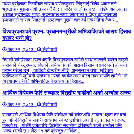
मधेस प्रदेशका निलम्बित सांसद सरोजकुमार सिंहलाई विशेष अदालतले
भ्रष्टाचार मुद्दामा दोषी ठहर गर्दै कैद र जरिवाना तोकेको छ। विशेष अदालतका
अध्यक्ष सुदर्शनदेव भट्ट, सदस्यहरू उमेश कोइराला र विदुर कोइरालाको
इजलासले सांसद सिंहलाई भ्रष्टाचार मुद्दामा चार वर्ष एक महिना कैद र...
विश्वप्रकाशको प्रश्न- प्रधानमन्त्रीको अभिव्यक्तिको आसय हिसाब
बराबर भन्ने हो?
जेठ १९, २०८३
सेतोपाटी
नेपाली कांग्रेसका उपसभापति विश्वप्रकाश शर्माले प्रधानमन्त्री बालेन शाहले
संसदको रोस्ट्रमबाट दिएको अभिव्यक्तिको आसय हिसाब बराबर भन्ने हो भन्ने
प्रश्न गरेका छन्। पार्टीको केन्द्रीय नीति, अनुसन्धान तथा प्रशिक्षण
प्रतिष्ठानले लुम्बिनी प्रदेशमा गरेको कार्यक्रममा बोल्दै उपसभापति शर्माले भने,
‘प्रधानमन्त्रीको अभिव्यक्तिको आसय के हिसाब...
आर्थिक विधेयक फेरि सच्याएर विद्युतीय गाडीको अर्को अन्योल अन्त्य
जेठ १९, २०८३
सेतोपाटी
सरकारले आर्थिक विधेयक फेरि संशोधन गर्दै बजेटअघि आयात भएका तर दर्ता
हुन बाँकी विद्युतीय सवारी साधनमा स्वच्छ पूर्वाधार लगानी शुल्क नलाग्ने स्पष्ट
पारेको छ। योसँगै बजेटपछि विद्युतीय सवारीमा देखिएको अर्को अन्योल पनि
अन्त्य भएको छ। जेठ १५ गते प्रस्तुत आर्थिक...