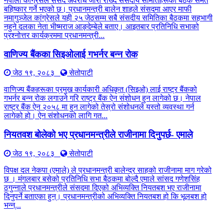
नेपाली कांग्रेसले संसद अवरोध जारी राख्दै संसदीय समितिहरूका बैठक समेत
बहिष्कार गर्ने भएको छ। प्रधानमन्त्री बालेन शाहले संसदमा आएर माफी
नमागुञ्जेल कांग्रेसले यही २५ जेठसम्म सबै संसदीय समितिका बैठकमा सहभागी
नहुने दलका नेता भीष्मराज आङ्देम्बेले बताए। आइतबार प्रतिनिधि सभाको
प्रश्नोत्तर कार्यक्रममा प्रधानमन्त्री...
वाणिज्य बैंकका सिइओलाई गभर्नर बन्न रोक
जेठ १९, २०८३
सेतोपाटी
वाणिज्य बैंकहरूका प्रमुख कार्यकारी अधिकृत (सिइओ) लाई राष्ट्र बैंकको
गभर्नर बन्न रोक लगाउने गरि राष्ट्र बैंक ऐन संशोधन हुन लागेको छ। नेपाल
राष्ट्र बैंक ऐन २०५८ मा हुन लागेको तेस्रो संशोधनले यस्तो व्यवस्था गर्न
लागेको हो। ऐन संशोधनको लागि गत...
नियतवश बोलेको भए प्रधानमन्त्रीले राजीनामा दिनुपर्छ- एमाले
जेठ १९, २०८३
सेतोपाटी
विपक्ष दल नेकपा (एमाले) ले प्रधानमन्त्री बालेन्द्र साहको राजीनामा माग गरेको
छ । मंगलबार बसेको प्रतिनिधि सभा बैठकमा बोल्दै एमाले सांसद गणेशसिंह
ठगुन्नाले प्रधानमन्त्रीले संसदमा दिएको अभिव्यक्ति नियतबश भए राजीनामा
दिनुपर्ने बताएका हुन्। प्रधानमन्त्रीको अभिव्यक्ति नियतबश हो कि भूलबश हो
भन्न्...