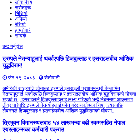
लोकप्रिय
स्रोतहरू
भिडियो
अडियो
रेडियो
हाम्रोबारे
सम्पर्क
बन्द गर्नुहोस्
ट्रम्पले नेतन्याहूलाई थर्काएपछि हिजबुल्लाह र इसराइलबीच आंशिक
युद्धविराम!
जेठ १९, २०८३
सेतोपाटी
अमेरिकी राष्ट्रपति डोनाल्ड ट्रम्पले इसराइली प्रधानमन्त्री बेन्जामिन
नेतन्याहूलाई थर्काएपछि हिजबुल्लाह र इसराइलबीच आंशिक युद्धविरामको घोषणा
भएको छ। इसराइलले हिजबुल्लाहलाई लक्ष्य गरिएको भन्दै लेबननमा आक्रमण
तीव्र पारेपछि ट्रम्पले नेतन्याहूलाई फोन गरेर थर्काएका थिए। त्यसपछि
लेबननले हिजबुल्लाह र इसराइलबीच आंशिक युद्धविरामको घोषणा...
त्रिभुवन विमानस्थलबाट ५४ लाखभन्दा बढी रकमसहित नेपाल
एयरलाइन्सका कर्मचारी पक्राउ