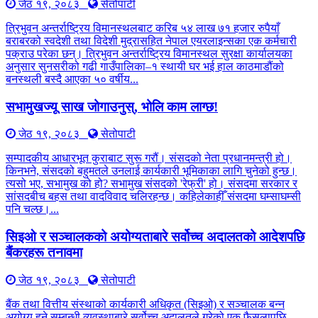
जेठ १९, २०८३
सेतोपाटी
त्रिभुवन अन्तर्राष्ट्रिय विमानस्थलबाट करिब ५४ लाख ७१ हजार रुपैयाँ
बराबरको स्वदेशी तथा विदेशी मुद्रासहित नेपाल एयरलाइन्सका एक कर्मचारी
पक्राउ परेका छन्। त्रिभुवन अन्तर्राष्ट्रिय विमानस्थल सुरक्षा कार्यालयका
अनुसार सुनसरीको गढी गाउँपालिका–१ स्थायी घर भई हाल काठमाडौंको
बनस्थली बस्दै आएका ५० वर्षीय...
सभामुखज्यू साख जोगाउनुस्, भोलि काम लाग्छ!
जेठ १९, २०८३
सेतोपाटी
सम्पादकीय आधारभूत कुराबाट सुरू गरौं। संसदको नेता प्रधानमन्त्री हो।
किनभने, संसदको बहुमतले उनलाई कार्यकारी भूमिकाका लागि चुनेको हुन्छ।
त्यसो भए, सभामुख को हो? सभामुख संसदको 'रेफ्री' हो। संसदमा सरकार र
सांसदबीच बहस तथा वादविवाद चलिरहन्छ। कहिलेकाहीँ संसदमा घम्साघम्सी
पनि चल्छ।...
सिइओ र सञ्चालकको अयोग्यताबारे सर्वोच्च अदालतको आदेशपछि
बैंकरहरू तनावमा
जेठ १९, २०८३
सेतोपाटी
बैंक तथा वित्तीय संस्थाको कार्यकारी अधिकृत (सिइओ) र सञ्चालक बन्न
अयोग्य हुने सम्बन्धी व्यवस्थाबारे सर्वोच्च अदालतले गरेको एक फैसलापछि