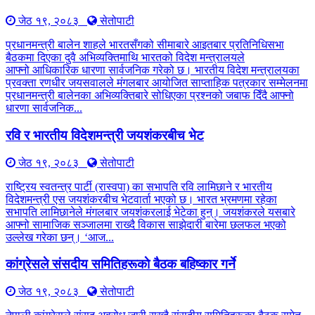
जेठ १९, २०८३
सेतोपाटी
प्रधानमन्त्री बालेन शाहले भारतसँगको सीमाबारे आइतबार प्रतिनिधिसभा
बैठकमा दिएका दुवै अभिव्यक्तिमाथि भारतको विदेश मन्त्रालयले
आफ्नो आधिकारिक धारणा सार्वजनिक गरेको छ। भारतीय विदेश मन्त्रालयका
प्रवक्ता रणधीर जयसवालले मंगलबार आयोजित साप्ताहिक पत्रकार सम्मेलनमा
प्रधानमन्त्री बालेनका अभिव्यक्तिबारे सोधिएका प्रश्नको जबाफ दिँदै आफ्नो
धारणा सार्वजनिक...
रवि र भारतीय विदेशमन्त्री जयशंकरबीच भेट
जेठ १९, २०८३
सेतोपाटी
राष्ट्रिय स्वतन्त्र पार्टी (रास्वपा) का सभापति रवि लामिछाने र भारतीय
विदेशमन्त्री एस जयशंकरबीच भेटवार्ता भएको छ। भारत भ्रमणमा रहेका
सभापति लामिछानेले मंगलबार जयशंकरलाई भेटेका हुन्। जयशंकरले यसबारे
आफ्नो सामाजिक सञ्जालमा राख्दै विकास साझेदारी बारेमा छलफल भएको
उल्लेख गरेका छन्। ‘आज...
कांग्रेसले संसदीय समितिहरूकाे बैठक बहिष्कार गर्ने
जेठ १९, २०८३
सेतोपाटी