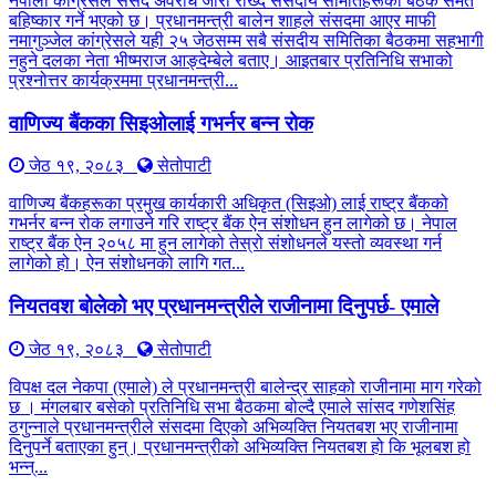
नेपाली कांग्रेसले संसद अवरोध जारी राख्दै संसदीय समितिहरूका बैठक समेत
बहिष्कार गर्ने भएको छ। प्रधानमन्त्री बालेन शाहले संसदमा आएर माफी
नमागुञ्जेल कांग्रेसले यही २५ जेठसम्म सबै संसदीय समितिका बैठकमा सहभागी
नहुने दलका नेता भीष्मराज आङ्देम्बेले बताए। आइतबार प्रतिनिधि सभाको
प्रश्नोत्तर कार्यक्रममा प्रधानमन्त्री...
वाणिज्य बैंकका सिइओलाई गभर्नर बन्न रोक
जेठ १९, २०८३
सेतोपाटी
वाणिज्य बैंकहरूका प्रमुख कार्यकारी अधिकृत (सिइओ) लाई राष्ट्र बैंकको
गभर्नर बन्न रोक लगाउने गरि राष्ट्र बैंक ऐन संशोधन हुन लागेको छ। नेपाल
राष्ट्र बैंक ऐन २०५८ मा हुन लागेको तेस्रो संशोधनले यस्तो व्यवस्था गर्न
लागेको हो। ऐन संशोधनको लागि गत...
नियतवश बोलेको भए प्रधानमन्त्रीले राजीनामा दिनुपर्छ- एमाले
जेठ १९, २०८३
सेतोपाटी
विपक्ष दल नेकपा (एमाले) ले प्रधानमन्त्री बालेन्द्र साहको राजीनामा माग गरेको
छ । मंगलबार बसेको प्रतिनिधि सभा बैठकमा बोल्दै एमाले सांसद गणेशसिंह
ठगुन्नाले प्रधानमन्त्रीले संसदमा दिएको अभिव्यक्ति नियतबश भए राजीनामा
दिनुपर्ने बताएका हुन्। प्रधानमन्त्रीको अभिव्यक्ति नियतबश हो कि भूलबश हो
भन्न्...