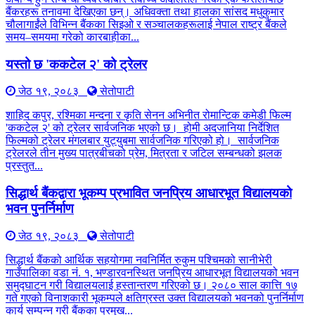
बैंकरहरू तनावमा देखिएका छन्। अधिवक्ता तथा हालका सांसद मधुकुमार
चौलागाईंले विभिन्न बैंकका सिइओ र सञ्चालकहरूलाई नेपाल राष्ट्र बैंकले
समय–समयमा गरेको कारबाहीका...
यस्तो छ 'ककटेल २' को ट्रेलर
जेठ १९, २०८३
सेतोपाटी
शाहिद कपुर, रश्मिका मन्दना र कृति सेनन अभिनीत रोमान्टिक कमेडी फिल्म
'ककटेल २' को ट्रेलर सार्वजनिक भएको छ। होमी अदजानिया निर्देशित
फिल्मको ट्रेलर मंगलबार युट्युबमा सार्वजनिक गरिएको हो। सार्वजनिक
ट्रेलरले तीन मुख्य पात्रबीचको प्रेम, मित्रता र जटिल सम्बन्धको झलक
प्रस्तुत...
सिद्धार्थ बैंकद्वारा भूकम्प प्रभावित जनप्रिय आधारभूत विद्यालयको
भवन पुनर्निर्माण
जेठ १९, २०८३
सेतोपाटी
सिद्धार्थ बैंकको आर्थिक सहयोगमा नवनिर्मित रुकुम पश्चिमको सानीभेरी
गाउँपालिका वडा नं. १, भण्डारवनस्थित जनप्रिय आधारभूत विद्यालयको भवन
समुद्घाटन गरी विद्यालयलाई हस्तान्तरण गरिएको छ। २०८० साल कात्ति १७
गते गएको विनाशकारी भूकम्पले क्षतिग्रस्त उक्त विद्यालयको भवनको पुनर्निर्माण
कार्य सम्पन्न गरी बैंकका प्रमुख...