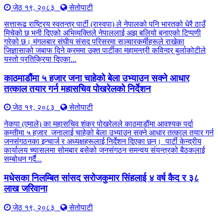
जेठ १९, २०८३
सेतोपाटी
सत्तारूढ राष्ट्रिय स्वतन्त्र पार्टी (रास्वपा) ले नेपालको पनि भारतको धेरै ठाउँ
मिचेको छ भनी दिएको अभिव्यक्तिले नेपाललाई अझ बलियो बनाएको टिप्पणी
गरेको छ। मंगलबार संघीय संसद परिसरमा सञ्चारकर्मीहरूले राखेका
जिज्ञासाको जबाफ दिने क्रममा उक्त पार्टीका महामन्त्री कविन्द्र बुर्लाकोटीले
यस्तो प्रतिक्रिया दिएका...
काठमाडौंमा ५ हजार जना चाहेको बेला उभ्याउन सक्ने आधार
तत्काल तयार गर्न महासचिव पोखरेलको निर्देशन
जेठ १९, २०८३
सेतोपाटी
नेकपा (एमाले) का महासचिव शंकर पोखरेलले काठमाडौंमा आवश्यक पर्दा
कम्तीमा ५ हजार जनालाई चाहेको बेला उभ्याउन सक्ने आधार तत्काल तयार गर्न
जनसंगठनका इन्चार्ज र अध्यक्षहरूलाई निर्देशन दिएका छन्। पार्टी केन्द्रीय
कार्यालय च्यासलमा सोमबार बसेको जनसंगठन समन्वय संयन्त्रको बैठकलाई
सम्बोधन गर्दै...
मधेसका निलम्बित सांसद सरोजकुमार सिंहलाई ४ वर्ष कैद र ३८
लाख जरिवाना
जेठ १९, २०८३
सेतोपाटी