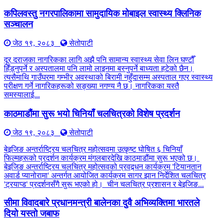
कपिलवस्तु नगरपालिकामा सामुदायिक मोबाइल स्वास्थ्य क्लिनिक
सञ्चालन
जेठ १९, २०८३
सेतोपाटी
दूर दराजका नागरिकका लागि अझै पनि सामान्य स्वास्थ्य सेवा लिन घण्टौँ
हिँड्नुपर्ने र अस्पतालमा पनि लामो लाइनमा बस्नुपर्ने बाध्यता हटेको छैन।
त्यसैमाथि गाउँघरमा गम्भीर अवस्थाको बिरामी नहुँदासम्म अस्पताल गएर स्वास्थ्य
परीक्षण गर्ने नागरिकहरूको सङ्ख्या नगण्य नै छ। नागरिकका यस्तै
समस्यालाई...
काठमाडौंमा सुरू भयो चिनियाँ चलचित्रको विशेष प्रदर्शन
जेठ १९, २०८३
सेतोपाटी
बेइजिङ अन्तर्राष्ट्रिय चलचित्र महोत्सवमा उत्कृष्ट घोषित ६ चिनियाँ
फिल्महरूको प्रदर्शन कार्यक्रम मंगलबारदेखि काठमाडौंमा सुरू भएको छ।
बेइजिङ अन्तर्राष्ट्रिय चलचित्र महोत्सवको प्रवद्र्धन कार्यक्रम 'टियानतान
अवार्ड प्यानोरामा' अन्तर्गत आयोजित कार्यक्रम सागर झान निर्देशित चलचित्र
'ट्रयाप्ड' प्रदर्शनसँगै सुरू भएको हो। चीन चलचित्र प्रशासन र बेइजिङ...
सीमा विवादबारे प्रधानमन्त्री बालेनका दुवै अभिव्यक्तिमा भारतले
दियो यस्तो जबाफ