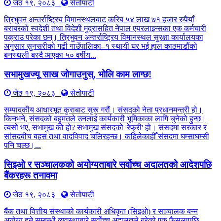
जेठ १९, २०८३
सेतोपाटी
त्रिभुवन अन्तर्राष्ट्रिय विमानस्थलबाट करिब ५४ लाख ७१ हजार रुपैयाँ
बराबरको स्वदेशी तथा विदेशी मुद्रासहित नेपाल एयरलाइन्सका एक कर्मचारी
पक्राउ परेका छन्। त्रिभुवन अन्तर्राष्ट्रिय विमानस्थल सुरक्षा कार्यालयका
अनुसार सुनसरीको गढी गाउँपालिका–१ स्थायी घर भई हाल काठमाडौंको
बनस्थली बस्दै आएका ५० वर्षीय...
सभामुखज्यू साख जोगाउनुस्, भोलि काम लाग्छ!
जेठ १९, २०८३
सेतोपाटी
सम्पादकीय आधारभूत कुराबाट सुरू गरौं। संसदको नेता प्रधानमन्त्री हो।
किनभने, संसदको बहुमतले उनलाई कार्यकारी भूमिकाका लागि चुनेको हुन्छ।
त्यसो भए, सभामुख को हो? सभामुख संसदको 'रेफ्री' हो। संसदमा सरकार र
सांसदबीच बहस तथा वादविवाद चलिरहन्छ। कहिलेकाहीँ संसदमा घम्साघम्सी
पनि चल्छ।...
सिइओ र सञ्चालकको अयोग्यताबारे सर्वोच्च अदालतको आदेशपछि
बैंकरहरू तनावमा
जेठ १९, २०८३
सेतोपाटी
बैंक तथा वित्तीय संस्थाको कार्यकारी अधिकृत (सिइओ) र सञ्चालक बन्न
अयोग्य हुने सम्बन्धी व्यवस्थाबारे सर्वोच्च अदालतले गरेको एक फैसलापछि