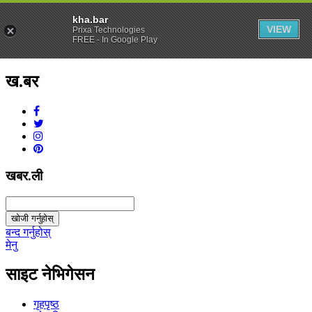
kha.bar
VIEW
Prixa Technologies
FREE - In Google Play
ख.बर
v1.0.0
खबर.ली
खोजी गर्नुहोस्
बन्द गर्नुहोस्
मेनु
साइट नेभिगेसन
गृहपृष्ठ