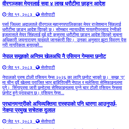
वीरगञ्जका मेयरलाई सवा ४ लाख धरौटीमा छाड्न आदेश
जेठ १९, २०८३
सेतोपाटी
पर्सा जिल्ला अदालतले वीरगञ्ज महानगरपालिकाका मेयर राजेशमान सिंहलाई
धरौटीमा छाड्न आदेश दिएको छ। सोमबार न्यायाधीश गायत्रीप्रसाद रेग्मीको
इजलासले मेयर सिंहलाई दुई वटै कसुरमा धरौटीमा छाड्न आदेश दिएको सूचना
अधिकारी जयनारायण यादवले जानकारी दिए। उनका अनुसार झुटा विवरण पेस
गरी नागरिकता बनाएको...
नेपाल समूहको अन्तिम खेलअघि नै एसियन गेम्समा छनोट
जेठ १९, २०८३
सेतोपाटी
नेपालको पुरुष टोली एसियन गेम्स २०२६ का लागि छनोट भएको छ। समूह ‘ए’
मा चीन दुवै खेलमा पराजित भएर बाहिरिएसँगै नेपाल र मलेसिया सेमिफाइनलमा
पुगे। सिंगापुरमा जारी छनोटमा सेमिफाइनलमा पुग्ने चार टोली एसियन गेम्समा
छनोट हुने प्रावधान छ। एसियन गेम्स...
प्रधानमन्त्रीको अभिव्यक्तिमा रास्वपाको पनि धारणा आउनुपर्छ-
नेकपा प्रमुख सचेतक दुलाल
जेठ १९, २०८३
सेतोपाटी