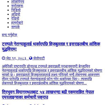
लोकप्रिय
स्रोतहरू
भिडियो
अडियो
रेडियो
हाम्रोबारे
सम्पर्क
बन्द गर्नुहोस्
ट्रम्पले नेतन्याहूलाई थर्काएपछि हिजबुल्लाह र इसराइलबीच आंशिक
युद्धविराम!
जेठ १९, २०८३
सेतोपाटी
अमेरिकी राष्ट्रपति डोनाल्ड ट्रम्पले इसराइली प्रधानमन्त्री बेन्जामिन
नेतन्याहूलाई थर्काएपछि हिजबुल्लाह र इसराइलबीच आंशिक युद्धविरामको घोषणा
भएको छ। इसराइलले हिजबुल्लाहलाई लक्ष्य गरिएको भन्दै लेबननमा आक्रमण
तीव्र पारेपछि ट्रम्पले नेतन्याहूलाई फोन गरेर थर्काएका थिए। त्यसपछि
लेबननले हिजबुल्लाह र इसराइलबीच आंशिक युद्धविरामको घोषणा...
त्रिभुवन विमानस्थलबाट ५४ लाखभन्दा बढी रकमसहित नेपाल
एयरलाइन्सका कर्मचारी पक्राउ