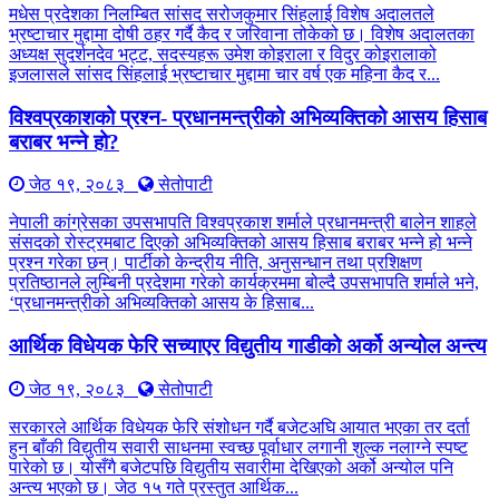
मधेस प्रदेशका निलम्बित सांसद सरोजकुमार सिंहलाई विशेष अदालतले
भ्रष्टाचार मुद्दामा दोषी ठहर गर्दै कैद र जरिवाना तोकेको छ। विशेष अदालतका
अध्यक्ष सुदर्शनदेव भट्ट, सदस्यहरू उमेश कोइराला र विदुर कोइरालाको
इजलासले सांसद सिंहलाई भ्रष्टाचार मुद्दामा चार वर्ष एक महिना कैद र...
विश्वप्रकाशको प्रश्न- प्रधानमन्त्रीको अभिव्यक्तिको आसय हिसाब
बराबर भन्ने हो?
जेठ १९, २०८३
सेतोपाटी
नेपाली कांग्रेसका उपसभापति विश्वप्रकाश शर्माले प्रधानमन्त्री बालेन शाहले
संसदको रोस्ट्रमबाट दिएको अभिव्यक्तिको आसय हिसाब बराबर भन्ने हो भन्ने
प्रश्न गरेका छन्। पार्टीको केन्द्रीय नीति, अनुसन्धान तथा प्रशिक्षण
प्रतिष्ठानले लुम्बिनी प्रदेशमा गरेको कार्यक्रममा बोल्दै उपसभापति शर्माले भने,
‘प्रधानमन्त्रीको अभिव्यक्तिको आसय के हिसाब...
आर्थिक विधेयक फेरि सच्याएर विद्युतीय गाडीको अर्को अन्योल अन्त्य
जेठ १९, २०८३
सेतोपाटी
सरकारले आर्थिक विधेयक फेरि संशोधन गर्दै बजेटअघि आयात भएका तर दर्ता
हुन बाँकी विद्युतीय सवारी साधनमा स्वच्छ पूर्वाधार लगानी शुल्क नलाग्ने स्पष्ट
पारेको छ। योसँगै बजेटपछि विद्युतीय सवारीमा देखिएको अर्को अन्योल पनि
अन्त्य भएको छ। जेठ १५ गते प्रस्तुत आर्थिक...