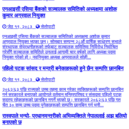
एनआइसी एसिया बैंकको सञ्चालक समितिको अध्यक्षमा अशोक
कुमार अग्रवाल नियुक्त
जेठ १९, २०८३
सेतोपाटी
एनआइसी एसिया बैंकको सञ्चालक समितिको अध्यक्षमा अशोक कुमार
अग्रवाल नियुक्त भएका छन्। सोमबार सम्पन्न २८औं वार्षिक साधारण सभाले
संस्थापक सेयरधनीहरूको तर्फबाट सञ्चालक समितिमा निर्विरोध निर्वाचित
गरेसँगै सञ्चालक समितिले उनलाई आगामी चार वर्षको लागि अध्यक्ष पदमा
नियुक्त गरेको हो। नवनियुक्त अध्यक्ष अग्रवालले सोही...
पहिलो पटक सांसद र मन्त्री बनेकाहरूको हुने छैन सम्पत्ति छानबिन
जेठ १९, २०८३
सेतोपाटी
२०६२/६३ पछि राज्यको उच्च तहमा काम गरेका व्यक्तिहरूको सम्पत्ति छानबिन
गर्न सरकारले बनाएको आयोगले वर्तमान मन्त्रिपरिषद र संसदमा पहिलो पटक
सदस्य रहेकाहरूको छानबिन नगर्ने भएको छ। सरकारले २०६२/६३ पछि गत
चैत ३० सम्म उच्च पदमा पुगेकाहरूको सम्पत्ति छानबिन गर्न भनी...
रास्वपाले भन्यो- प्रधानमन्त्रीको अभिव्यक्तिले नेपाललाई अझ बलियो
बनाएको छ