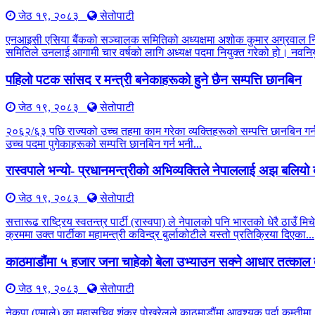
जेठ १९, २०८३
सेतोपाटी
एनआइसी एसिया बैंकको सञ्चालक समितिको अध्यक्षमा अशोक कुमार अग्रवाल नियु
समितिले उनलाई आगामी चार वर्षको लागि अध्यक्ष पदमा नियुक्त गरेको हो। नवनियु
पहिलो पटक सांसद र मन्त्री बनेकाहरूको हुने छैन सम्पत्ति छानबिन
जेठ १९, २०८३
सेतोपाटी
२०६२/६३ पछि राज्यको उच्च तहमा काम गरेका व्यक्तिहरूको सम्पत्ति छानबिन 
उच्च पदमा पुगेकाहरूको सम्पत्ति छानबिन गर्न भनी...
रास्वपाले भन्यो- प्रधानमन्त्रीको अभिव्यक्तिले नेपाललाई अझ बलिय
जेठ १९, २०८३
सेतोपाटी
सत्तारूढ राष्ट्रिय स्वतन्त्र पार्टी (रास्वपा) ले नेपालको पनि भारतको धेरै 
क्रममा उक्त पार्टीका महामन्त्री कविन्द्र बुर्लाकोटीले यस्तो प्रतिक्रिया दिएका...
काठमाडौंमा ५ हजार जना चाहेको बेला उभ्याउन सक्ने आधार तत्काल 
जेठ १९, २०८३
सेतोपाटी
नेकपा (एमाले) का महासचिव शंकर पोखरेलले काठमाडौंमा आवश्यक पर्दा कम्तीमा ५