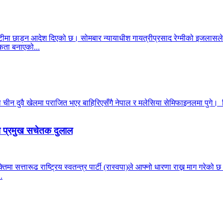
ीमा छाड्न आदेश दिएको छ। सोमबार न्यायाधीश गायत्रीप्रसाद रेग्मीको इजलासले
ता बनाएको...
न दुवै खेलमा पराजित भएर बाहिरिएसँगै नेपाल र मलेसिया सेमिफाइनलमा पुगे। सिं
पा प्रमुख सचेतक दुलाल
्यक्तिमा सत्तारूढ राष्ट्रिय स्वतन्त्र पार्टी (रास्वपा)ले आफ्नो धारणा राख्न माग ग
.