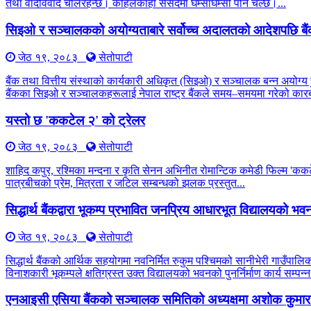
तथा वादविवाद चलिरहन्छ। कहिलेकाहीँ संसदमा घम्साघम्सी पनि चल्छ।...
सिइओ र सञ्चालकको अयोग्यताबारे सर्वोच्च अदालतको आदेशपछि बै
जेठ १९, २०८३
सेतोपाटी
बैंक तथा वित्तीय संस्थाको कार्यकारी अधिकृत (सिइओ) र सञ्चालक बन्न अयोग्य 
बैंकका सिइओ र सञ्चालकहरूलाई नेपाल राष्ट्र बैंकले समय–समयमा गरेको कारब
यस्तो छ 'ककटेल २' को ट्रेलर
जेठ १९, २०८३
सेतोपाटी
शाहिद कपुर, रश्मिका मन्दना र कृति सेनन अभिनीत रोमान्टिक कमेडी फिल्म 'कक
पात्रबीचको प्रेम, मित्रता र जटिल सम्बन्धको झलक प्रस्तुत...
सिद्धार्थ बैंकद्वारा भूकम्प प्रभावित जनप्रिय आधारभूत विद्यालयको भवन प
जेठ १९, २०८३
सेतोपाटी
सिद्धार्थ बैंकको आर्थिक सहयोगमा नवनिर्मित रुकुम पश्चिमको सानीभेरी गाउँप
विनाशकारी भूकम्पले क्षतिग्रस्त उक्त विद्यालयको भवनको पुनर्निर्माण कार्य सम्पन्न
एनआइसी एसिया बैंकको सञ्चालक समितिको अध्यक्षमा अशोक कुमार 