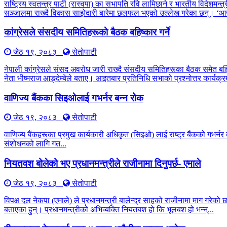
राष्ट्रिय स्वतन्त्र पार्टी (रास्वपा) का सभापति रवि लामिछाने र भारतीय विद
सञ्जालमा राख्दै विकास साझेदारी बारेमा छलफल भएको उल्लेख गरेका छन्। ‘आ
कांग्रेसले संसदीय समितिहरूकाे बैठक बहिष्कार गर्ने
जेठ १९, २०८३
सेतोपाटी
नेपाली कांग्रेसले संसद अवरोध जारी राख्दै संसदीय समितिहरूका बैठक समेत बह
नेता भीष्मराज आङ्देम्बेले बताए। आइतबार प्रतिनिधि सभाको प्रश्नोत्तर कार्यक्रम
वाणिज्य बैंकका सिइओलाई गभर्नर बन्न रोक
जेठ १९, २०८३
सेतोपाटी
वाणिज्य बैंकहरूका प्रमुख कार्यकारी अधिकृत (सिइओ) लाई राष्ट्र बैंकको गभर्नर 
संशोधनको लागि गत...
नियतवश बोलेको भए प्रधानमन्त्रीले राजीनामा दिनुपर्छ- एमाले
जेठ १९, २०८३
सेतोपाटी
विपक्ष दल नेकपा (एमाले) ले प्रधानमन्त्री बालेन्द्र साहको राजीनामा माग गरेको
बताएका हुन्। प्रधानमन्त्रीको अभिव्यक्ति नियतबश हो कि भूलबश हो भन्न्...