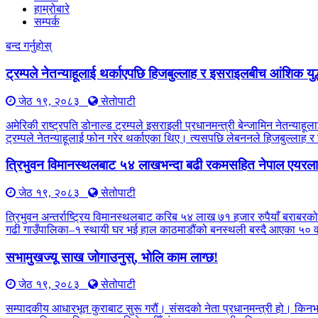
हाम्रोबारे
सम्पर्क
बन्द गर्नुहोस्
ट्रम्पले नेतन्याहूलाई थर्काएपछि हिजबुल्लाह र इसराइलबीच आंशिक युद
जेठ १९, २०८३
सेतोपाटी
अमेरिकी राष्ट्रपति डोनाल्ड ट्रम्पले इसराइली प्रधानमन्त्री बेन्जामिन नेतन्
ट्रम्पले नेतन्याहूलाई फोन गरेर थर्काएका थिए। त्यसपछि लेबननले हिजबुल्लाह 
त्रिभुवन विमानस्थलबाट ५४ लाखभन्दा बढी रकमसहित नेपाल एयरलाइ
जेठ १९, २०८३
सेतोपाटी
त्रिभुवन अन्तर्राष्ट्रिय विमानस्थलबाट करिब ५४ लाख ७१ हजार रुपैयाँ बराबरको
गढी गाउँपालिका–१ स्थायी घर भई हाल काठमाडौंको बनस्थली बस्दै आएका ५० वर्
सभामुखज्यू साख जोगाउनुस्, भोलि काम लाग्छ!
जेठ १९, २०८३
सेतोपाटी
सम्पादकीय आधारभूत कुराबाट सुरू गरौं। संसदको नेता प्रधानमन्त्री हो। किन