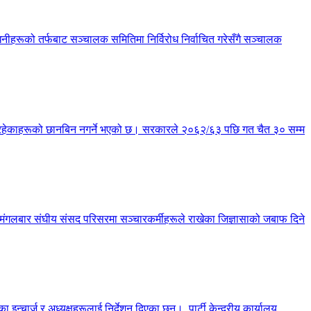
हरूको तर्फबाट सञ्चालक समितिमा निर्विरोध निर्वाचित गरेसँगै सञ्चालक
्य रहेकाहरूको छानबिन नगर्ने भएको छ। सरकारले २०६२/६३ पछि गत चैत ३० सम्म
छ। मंगलबार संघीय संसद परिसरमा सञ्चारकर्मीहरूले राखेका जिज्ञासाको जबाफ दिने
चार्ज र अध्यक्षहरूलाई निर्देशन दिएका छन्। पार्टी केन्द्रीय कार्यालय