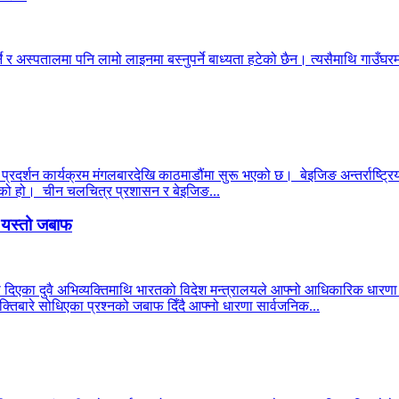
ने र अस्पतालमा पनि लामो लाइनमा बस्नुपर्ने बाध्यता हटेको छैन। त्यसैमाथि गाउँघरमा
 प्रदर्शन कार्यक्रम मंगलबारदेखि काठमाडौंमा सुरू भएको छ। बेइजिङ अन्तर्राष्ट्रिय
 भएको हो। चीन चलचित्र प्रशासन र बेइजिङ...
ो यस्तो जबाफ
ा दिएका दुवै अभिव्यक्तिमाथि भारतको विदेश मन्त्रालयले आफ्नो आधिकारिक धार
्तिबारे सोधिएका प्रश्नको जबाफ दिँदै आफ्नो धारणा सार्वजनिक...