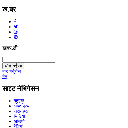
ख.बर
v1.0.0
खबर.ली
खोजी गर्नुहोस्
बन्द गर्नुहोस्
मेनु
साइट नेभिगेसन
गृहपृष्ठ
लोकप्रिय
स्रोतहरू
भिडियो
अडियो
रेडियो