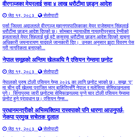
वीरगञ्जका मेयरलाई सवा ४ लाख धरौटीमा छाड्न आदेश
जेठ १९, २०८३
सेतोपाटी
पर्सा जिल्ला अदालतले वीरगञ्ज महानगरपालिकाका मेयर राजेशमान सिंहलाई
धरौटीमा छाड्न आदेश दिएको छ। सोमबार न्यायाधीश गायत्रीप्रसाद रेग्मीको
इजलासले मेयर सिंहलाई दुई वटै कसुरमा धरौटीमा छाड्न आदेश दिएको सूचना
अधिकारी जयनारायण यादवले जानकारी दिए। उनका अनुसार झुटा विवरण पेस
गरी नागरिकता बनाएको...
नेपाल समूहको अन्तिम खेलअघि नै एसियन गेम्समा छनोट
जेठ १९, २०८३
सेतोपाटी
नेपालको पुरुष टोली एसियन गेम्स २०२६ का लागि छनोट भएको छ। समूह ‘ए’
मा चीन दुवै खेलमा पराजित भएर बाहिरिएसँगै नेपाल र मलेसिया सेमिफाइनलमा
पुगे। सिंगापुरमा जारी छनोटमा सेमिफाइनलमा पुग्ने चार टोली एसियन गेम्समा
छनोट हुने प्रावधान छ। एसियन गेम्स...
प्रधानमन्त्रीको अभिव्यक्तिमा रास्वपाको पनि धारणा आउनुपर्छ-
नेकपा प्रमुख सचेतक दुलाल
जेठ १९, २०८३
सेतोपाटी