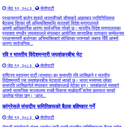
जेठ १९, २०८३
सेतोपाटी
प्रधानमन्त्री बालेन शाहले भारतसँगको सीमाबारे आइतबार प्रतिनिधिसभा
बैठकमा दिएका दुवै अभिव्यक्तिमाथि भारतको विदेश मन्त्रालयले
आफ्नो आधिकारिक धारणा सार्वजनिक गरेको छ। भारतीय विदेश मन्त्रालयका
प्रवक्ता रणधीर जयसवालले मंगलबार आयोजित साप्ताहिक पत्रकार सम्मेलनमा
प्रधानमन्त्री बालेनका अभिव्यक्तिबारे सोधिएका प्रश्नको जबाफ दिँदै आफ्नो
धारणा सार्वजनिक...
रवि र भारतीय विदेशमन्त्री जयशंकरबीच भेट
जेठ १९, २०८३
सेतोपाटी
राष्ट्रिय स्वतन्त्र पार्टी (रास्वपा) का सभापति रवि लामिछाने र भारतीय
विदेशमन्त्री एस जयशंकरबीच भेटवार्ता भएको छ। भारत भ्रमणमा रहेका
सभापति लामिछानेले मंगलबार जयशंकरलाई भेटेका हुन्। जयशंकरले यसबारे
आफ्नो सामाजिक सञ्जालमा राख्दै विकास साझेदारी बारेमा छलफल भएको
उल्लेख गरेका छन्। ‘आज...
कांग्रेसले संसदीय समितिहरूकाे बैठक बहिष्कार गर्ने
जेठ १९, २०८३
सेतोपाटी