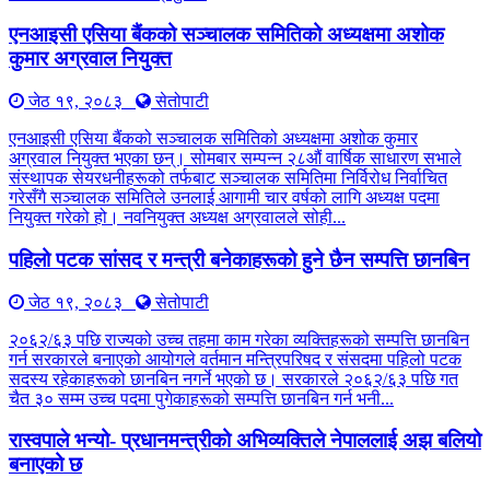
एनआइसी एसिया बैंकको सञ्चालक समितिको अध्यक्षमा अशोक
कुमार अग्रवाल नियुक्त
जेठ १९, २०८३
सेतोपाटी
एनआइसी एसिया बैंकको सञ्चालक समितिको अध्यक्षमा अशोक कुमार
अग्रवाल नियुक्त भएका छन्। सोमबार सम्पन्न २८औं वार्षिक साधारण सभाले
संस्थापक सेयरधनीहरूको तर्फबाट सञ्चालक समितिमा निर्विरोध निर्वाचित
गरेसँगै सञ्चालक समितिले उनलाई आगामी चार वर्षको लागि अध्यक्ष पदमा
नियुक्त गरेको हो। नवनियुक्त अध्यक्ष अग्रवालले सोही...
पहिलो पटक सांसद र मन्त्री बनेकाहरूको हुने छैन सम्पत्ति छानबिन
जेठ १९, २०८३
सेतोपाटी
२०६२/६३ पछि राज्यको उच्च तहमा काम गरेका व्यक्तिहरूको सम्पत्ति छानबिन
गर्न सरकारले बनाएको आयोगले वर्तमान मन्त्रिपरिषद र संसदमा पहिलो पटक
सदस्य रहेकाहरूको छानबिन नगर्ने भएको छ। सरकारले २०६२/६३ पछि गत
चैत ३० सम्म उच्च पदमा पुगेकाहरूको सम्पत्ति छानबिन गर्न भनी...
रास्वपाले भन्यो- प्रधानमन्त्रीको अभिव्यक्तिले नेपाललाई अझ बलियो
बनाएको छ