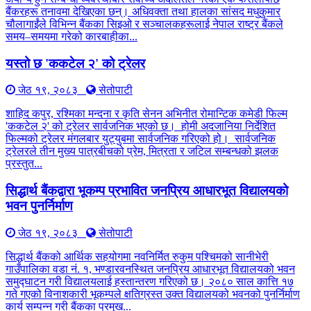
बैंकरहरू तनावमा देखिएका छन्। अधिवक्ता तथा हालका सांसद मधुकुमार
चौलागाईंले विभिन्न बैंकका सिइओ र सञ्चालकहरूलाई नेपाल राष्ट्र बैंकले
समय–समयमा गरेको कारबाहीका...
यस्तो छ 'ककटेल २' को ट्रेलर
जेठ १९, २०८३
सेतोपाटी
शाहिद कपुर, रश्मिका मन्दना र कृति सेनन अभिनीत रोमान्टिक कमेडी फिल्म
'ककटेल २' को ट्रेलर सार्वजनिक भएको छ। होमी अदजानिया निर्देशित
फिल्मको ट्रेलर मंगलबार युट्युबमा सार्वजनिक गरिएको हो। सार्वजनिक
ट्रेलरले तीन मुख्य पात्रबीचको प्रेम, मित्रता र जटिल सम्बन्धको झलक
प्रस्तुत...
सिद्धार्थ बैंकद्वारा भूकम्प प्रभावित जनप्रिय आधारभूत विद्यालयको
भवन पुनर्निर्माण
जेठ १९, २०८३
सेतोपाटी
सिद्धार्थ बैंकको आर्थिक सहयोगमा नवनिर्मित रुकुम पश्चिमको सानीभेरी
गाउँपालिका वडा नं. १, भण्डारवनस्थित जनप्रिय आधारभूत विद्यालयको भवन
समुद्घाटन गरी विद्यालयलाई हस्तान्तरण गरिएको छ। २०८० साल कात्ति १७
गते गएको विनाशकारी भूकम्पले क्षतिग्रस्त उक्त विद्यालयको भवनको पुनर्निर्माण
कार्य सम्पन्न गरी बैंकका प्रमुख...