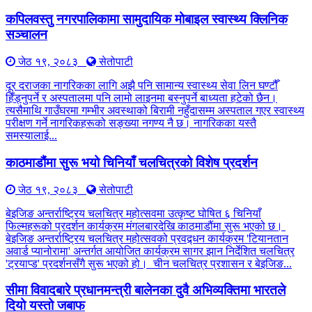
कपिलवस्तु नगरपालिकामा सामुदायिक मोबाइल स्वास्थ्य क्लिनिक
सञ्चालन
जेठ १९, २०८३
सेतोपाटी
दूर दराजका नागरिकका लागि अझै पनि सामान्य स्वास्थ्य सेवा लिन घण्टौँ
हिँड्नुपर्ने र अस्पतालमा पनि लामो लाइनमा बस्नुपर्ने बाध्यता हटेको छैन।
त्यसैमाथि गाउँघरमा गम्भीर अवस्थाको बिरामी नहुँदासम्म अस्पताल गएर स्वास्थ्य
परीक्षण गर्ने नागरिकहरूको सङ्ख्या नगण्य नै छ। नागरिकका यस्तै
समस्यालाई...
काठमाडौंमा सुरू भयो चिनियाँ चलचित्रको विशेष प्रदर्शन
जेठ १९, २०८३
सेतोपाटी
बेइजिङ अन्तर्राष्ट्रिय चलचित्र महोत्सवमा उत्कृष्ट घोषित ६ चिनियाँ
फिल्महरूको प्रदर्शन कार्यक्रम मंगलबारदेखि काठमाडौंमा सुरू भएको छ।
बेइजिङ अन्तर्राष्ट्रिय चलचित्र महोत्सवको प्रवद्र्धन कार्यक्रम 'टियानतान
अवार्ड प्यानोरामा' अन्तर्गत आयोजित कार्यक्रम सागर झान निर्देशित चलचित्र
'ट्रयाप्ड' प्रदर्शनसँगै सुरू भएको हो। चीन चलचित्र प्रशासन र बेइजिङ...
सीमा विवादबारे प्रधानमन्त्री बालेनका दुवै अभिव्यक्तिमा भारतले
दियो यस्तो जबाफ