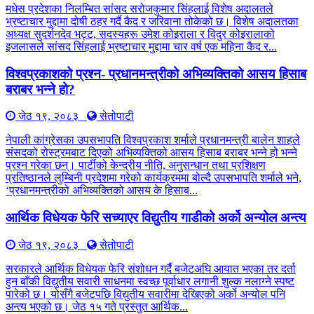
मधेस प्रदेशका निलम्बित सांसद सरोजकुमार सिंहलाई विशेष अदालतले
भ्रष्टाचार मुद्दामा दोषी ठहर गर्दै कैद र जरिवाना तोकेको छ। विशेष अदालतका
अध्यक्ष सुदर्शनदेव भट्ट, सदस्यहरू उमेश कोइराला र विदुर कोइरालाको
इजलासले सांसद सिंहलाई भ्रष्टाचार मुद्दामा चार वर्ष एक महिना कैद र...
विश्वप्रकाशको प्रश्न- प्रधानमन्त्रीको अभिव्यक्तिको आसय हिसाब
बराबर भन्ने हो?
जेठ १९, २०८३
सेतोपाटी
नेपाली कांग्रेसका उपसभापति विश्वप्रकाश शर्माले प्रधानमन्त्री बालेन शाहले
संसदको रोस्ट्रमबाट दिएको अभिव्यक्तिको आसय हिसाब बराबर भन्ने हो भन्ने
प्रश्न गरेका छन्। पार्टीको केन्द्रीय नीति, अनुसन्धान तथा प्रशिक्षण
प्रतिष्ठानले लुम्बिनी प्रदेशमा गरेको कार्यक्रममा बोल्दै उपसभापति शर्माले भने,
‘प्रधानमन्त्रीको अभिव्यक्तिको आसय के हिसाब...
आर्थिक विधेयक फेरि सच्याएर विद्युतीय गाडीको अर्को अन्योल अन्त्य
जेठ १९, २०८३
सेतोपाटी
सरकारले आर्थिक विधेयक फेरि संशोधन गर्दै बजेटअघि आयात भएका तर दर्ता
हुन बाँकी विद्युतीय सवारी साधनमा स्वच्छ पूर्वाधार लगानी शुल्क नलाग्ने स्पष्ट
पारेको छ। योसँगै बजेटपछि विद्युतीय सवारीमा देखिएको अर्को अन्योल पनि
अन्त्य भएको छ। जेठ १५ गते प्रस्तुत आर्थिक...