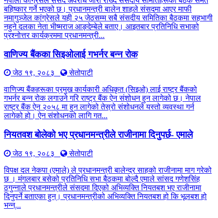
नेपाली कांग्रेसले संसद अवरोध जारी राख्दै संसदीय समितिहरूका बैठक समेत
बहिष्कार गर्ने भएको छ। प्रधानमन्त्री बालेन शाहले संसदमा आएर माफी
नमागुञ्जेल कांग्रेसले यही २५ जेठसम्म सबै संसदीय समितिका बैठकमा सहभागी
नहुने दलका नेता भीष्मराज आङ्देम्बेले बताए। आइतबार प्रतिनिधि सभाको
प्रश्नोत्तर कार्यक्रममा प्रधानमन्त्री...
वाणिज्य बैंकका सिइओलाई गभर्नर बन्न रोक
जेठ १९, २०८३
सेतोपाटी
वाणिज्य बैंकहरूका प्रमुख कार्यकारी अधिकृत (सिइओ) लाई राष्ट्र बैंकको
गभर्नर बन्न रोक लगाउने गरि राष्ट्र बैंक ऐन संशोधन हुन लागेको छ। नेपाल
राष्ट्र बैंक ऐन २०५८ मा हुन लागेको तेस्रो संशोधनले यस्तो व्यवस्था गर्न
लागेको हो। ऐन संशोधनको लागि गत...
नियतवश बोलेको भए प्रधानमन्त्रीले राजीनामा दिनुपर्छ- एमाले
जेठ १९, २०८३
सेतोपाटी
विपक्ष दल नेकपा (एमाले) ले प्रधानमन्त्री बालेन्द्र साहको राजीनामा माग गरेको
छ । मंगलबार बसेको प्रतिनिधि सभा बैठकमा बोल्दै एमाले सांसद गणेशसिंह
ठगुन्नाले प्रधानमन्त्रीले संसदमा दिएको अभिव्यक्ति नियतबश भए राजीनामा
दिनुपर्ने बताएका हुन्। प्रधानमन्त्रीको अभिव्यक्ति नियतबश हो कि भूलबश हो
भन्न्...