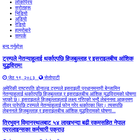
लोकप्रिय
स्रोतहरू
भिडियो
अडियो
रेडियो
हाम्रोबारे
सम्पर्क
बन्द गर्नुहोस्
ट्रम्पले नेतन्याहूलाई थर्काएपछि हिजबुल्लाह र इसराइलबीच आंशिक
युद्धविराम!
जेठ १९, २०८३
सेतोपाटी
अमेरिकी राष्ट्रपति डोनाल्ड ट्रम्पले इसराइली प्रधानमन्त्री बेन्जामिन
नेतन्याहूलाई थर्काएपछि हिजबुल्लाह र इसराइलबीच आंशिक युद्धविरामको घोषणा
भएको छ। इसराइलले हिजबुल्लाहलाई लक्ष्य गरिएको भन्दै लेबननमा आक्रमण
तीव्र पारेपछि ट्रम्पले नेतन्याहूलाई फोन गरेर थर्काएका थिए। त्यसपछि
लेबननले हिजबुल्लाह र इसराइलबीच आंशिक युद्धविरामको घोषणा...
त्रिभुवन विमानस्थलबाट ५४ लाखभन्दा बढी रकमसहित नेपाल
एयरलाइन्सका कर्मचारी पक्राउ