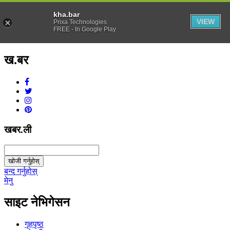
kha.bar
VIEW
Prixa Technologies
FREE - In Google Play
ख.बर
v1.0.0
खबर.ली
खोजी गर्नुहोस्
बन्द गर्नुहोस्
मेनु
साइट नेभिगेसन
गृहपृष्ठ