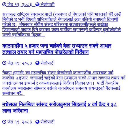
जेठ १९, २०८३
सेतोपाटी
सत्तारूढ राष्ट्रिय स्वतन्त्र पार्टी (रास्वपा) ले नेपालको पनि भारतको धेरै ठाउँ
मिचेको छ भनी दिएको अभिव्यक्तिले नेपाललाई अझ बलियो बनाएको टिप्पणी
गरेको छ। मंगलबार संघीय संसद परिसरमा सञ्चारकर्मीहरूले राखेका
जिज्ञासाको जबाफ दिने क्रममा उक्त पार्टीका महामन्त्री कविन्द्र बुर्लाकोटीले
यस्तो प्रतिक्रिया दिएका...
काठमाडौंमा ५ हजार जना चाहेको बेला उभ्याउन सक्ने आधार
तत्काल तयार गर्न महासचिव पोखरेलको निर्देशन
जेठ १९, २०८३
सेतोपाटी
नेकपा (एमाले) का महासचिव शंकर पोखरेलले काठमाडौंमा आवश्यक पर्दा
कम्तीमा ५ हजार जनालाई चाहेको बेला उभ्याउन सक्ने आधार तत्काल तयार गर्न
जनसंगठनका इन्चार्ज र अध्यक्षहरूलाई निर्देशन दिएका छन्। पार्टी केन्द्रीय
कार्यालय च्यासलमा सोमबार बसेको जनसंगठन समन्वय संयन्त्रको बैठकलाई
सम्बोधन गर्दै...
मधेसका निलम्बित सांसद सरोजकुमार सिंहलाई ४ वर्ष कैद र ३८
लाख जरिवाना
जेठ १९, २०८३
सेतोपाटी