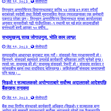
जेठ १९, २०८३
सेतोपाटी
त्रिभुवन अन्तर्राष्ट्रिय विमानस्थलबाट करिब ५४ लाख ७१ हजार रुपैयाँ
बराबरको स्वदेशी तथा विदेशी मुद्रासहित नेपाल एयरलाइन्सका एक कर्मचारी
पक्राउ परेका छन्। त्रिभुवन अन्तर्राष्ट्रिय विमानस्थल सुरक्षा कार्यालयका
अनुसार सुनसरीको गढी गाउँपालिका–१ स्थायी घर भई हाल काठमाडौंको
बनस्थली बस्दै आएका ५० वर्षीय...
सभामुखज्यू साख जोगाउनुस्, भोलि काम लाग्छ!
जेठ १९, २०८३
सेतोपाटी
सम्पादकीय आधारभूत कुराबाट सुरू गरौं। संसदको नेता प्रधानमन्त्री हो।
किनभने, संसदको बहुमतले उनलाई कार्यकारी भूमिकाका लागि चुनेको हुन्छ।
त्यसो भए, सभामुख को हो? सभामुख संसदको 'रेफ्री' हो। संसदमा सरकार र
सांसदबीच बहस तथा वादविवाद चलिरहन्छ। कहिलेकाहीँ संसदमा घम्साघम्सी
पनि चल्छ।...
सिइओ र सञ्चालकको अयोग्यताबारे सर्वोच्च अदालतको आदेशपछि
बैंकरहरू तनावमा
जेठ १९, २०८३
सेतोपाटी
बैंक तथा वित्तीय संस्थाको कार्यकारी अधिकृत (सिइओ) र सञ्चालक बन्न
अयोग्य हुने सम्बन्धी व्यवस्थाबारे सर्वोच्च अदालतले गरेको एक फैसलापछि