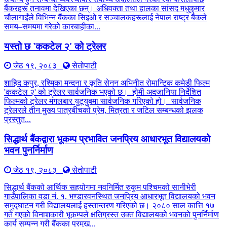
बैंकरहरू तनावमा देखिएका छन्। अधिवक्ता तथा हालका सांसद मधुकुमार
चौलागाईंले विभिन्न बैंकका सिइओ र सञ्चालकहरूलाई नेपाल राष्ट्र बैंकले
समय–समयमा गरेको कारबाहीका...
यस्तो छ 'ककटेल २' को ट्रेलर
जेठ १९, २०८३
सेतोपाटी
शाहिद कपुर, रश्मिका मन्दना र कृति सेनन अभिनीत रोमान्टिक कमेडी फिल्म
'ककटेल २' को ट्रेलर सार्वजनिक भएको छ। होमी अदजानिया निर्देशित
फिल्मको ट्रेलर मंगलबार युट्युबमा सार्वजनिक गरिएको हो। सार्वजनिक
ट्रेलरले तीन मुख्य पात्रबीचको प्रेम, मित्रता र जटिल सम्बन्धको झलक
प्रस्तुत...
सिद्धार्थ बैंकद्वारा भूकम्प प्रभावित जनप्रिय आधारभूत विद्यालयको
भवन पुनर्निर्माण
जेठ १९, २०८३
सेतोपाटी
सिद्धार्थ बैंकको आर्थिक सहयोगमा नवनिर्मित रुकुम पश्चिमको सानीभेरी
गाउँपालिका वडा नं. १, भण्डारवनस्थित जनप्रिय आधारभूत विद्यालयको भवन
समुद्घाटन गरी विद्यालयलाई हस्तान्तरण गरिएको छ। २०८० साल कात्ति १७
गते गएको विनाशकारी भूकम्पले क्षतिग्रस्त उक्त विद्यालयको भवनको पुनर्निर्माण
कार्य सम्पन्न गरी बैंकका प्रमुख...