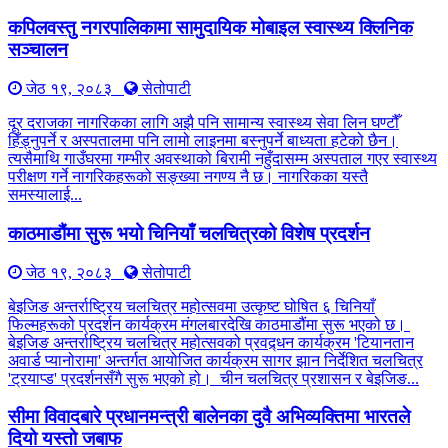
कपिलवस्तु नगरपालिकामा सामुदायिक मोबाइल स्वास्थ्य क्लिनिक
सञ्चालन
जेठ १९, २०८३
सेतोपाटी
दूर दराजका नागरिकका लागि अझै पनि सामान्य स्वास्थ्य सेवा लिन घण्टौँ
हिँड्नुपर्ने र अस्पतालमा पनि लामो लाइनमा बस्नुपर्ने बाध्यता हटेको छैन।
त्यसैमाथि गाउँघरमा गम्भीर अवस्थाको बिरामी नहुँदासम्म अस्पताल गएर स्वास्थ्य
परीक्षण गर्ने नागरिकहरूको सङ्ख्या नगण्य नै छ। नागरिकका यस्तै
समस्यालाई...
काठमाडौंमा सुरू भयो चिनियाँ चलचित्रको विशेष प्रदर्शन
जेठ १९, २०८३
सेतोपाटी
बेइजिङ अन्तर्राष्ट्रिय चलचित्र महोत्सवमा उत्कृष्ट घोषित ६ चिनियाँ
फिल्महरूको प्रदर्शन कार्यक्रम मंगलबारदेखि काठमाडौंमा सुरू भएको छ।
बेइजिङ अन्तर्राष्ट्रिय चलचित्र महोत्सवको प्रवद्र्धन कार्यक्रम 'टियानतान
अवार्ड प्यानोरामा' अन्तर्गत आयोजित कार्यक्रम सागर झान निर्देशित चलचित्र
'ट्रयाप्ड' प्रदर्शनसँगै सुरू भएको हो। चीन चलचित्र प्रशासन र बेइजिङ...
सीमा विवादबारे प्रधानमन्त्री बालेनका दुवै अभिव्यक्तिमा भारतले
दियो यस्तो जबाफ