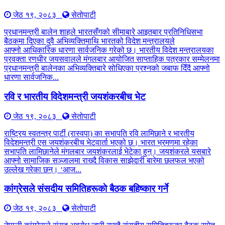
जेठ १९, २०८३
सेतोपाटी
प्रधानमन्त्री बालेन शाहले भारतसँगको सीमाबारे आइतबार प्रतिनिधिसभा
बैठकमा दिएका दुवै अभिव्यक्तिमाथि भारतको विदेश मन्त्रालयले
आफ्नो आधिकारिक धारणा सार्वजनिक गरेको छ। भारतीय विदेश मन्त्रालयका
प्रवक्ता रणधीर जयसवालले मंगलबार आयोजित साप्ताहिक पत्रकार सम्मेलनमा
प्रधानमन्त्री बालेनका अभिव्यक्तिबारे सोधिएका प्रश्नको जबाफ दिँदै आफ्नो
धारणा सार्वजनिक...
रवि र भारतीय विदेशमन्त्री जयशंकरबीच भेट
जेठ १९, २०८३
सेतोपाटी
राष्ट्रिय स्वतन्त्र पार्टी (रास्वपा) का सभापति रवि लामिछाने र भारतीय
विदेशमन्त्री एस जयशंकरबीच भेटवार्ता भएको छ। भारत भ्रमणमा रहेका
सभापति लामिछानेले मंगलबार जयशंकरलाई भेटेका हुन्। जयशंकरले यसबारे
आफ्नो सामाजिक सञ्जालमा राख्दै विकास साझेदारी बारेमा छलफल भएको
उल्लेख गरेका छन्। ‘आज...
कांग्रेसले संसदीय समितिहरूकाे बैठक बहिष्कार गर्ने
जेठ १९, २०८३
सेतोपाटी