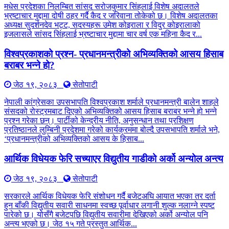
मधेस प्रदेशका निलम्बित सांसद सरोजकुमार सिंहलाई विशेष अदालतले
भ्रष्टाचार मुद्दामा दोषी ठहर गर्दै कैद र जरिवाना तोकेको छ। विशेष अदालतका
अध्यक्ष सुदर्शनदेव भट्ट, सदस्यहरू उमेश कोइराला र विदुर कोइरालाको
इजलासले सांसद सिंहलाई भ्रष्टाचार मुद्दामा चार वर्ष एक महिना कैद र...
विश्वप्रकाशको प्रश्न- प्रधानमन्त्रीको अभिव्यक्तिको आसय हिसाब
बराबर भन्ने हो?
जेठ १९, २०८३
सेतोपाटी
नेपाली कांग्रेसका उपसभापति विश्वप्रकाश शर्माले प्रधानमन्त्री बालेन शाहले
संसदको रोस्ट्रमबाट दिएको अभिव्यक्तिको आसय हिसाब बराबर भन्ने हो भन्ने
प्रश्न गरेका छन्। पार्टीको केन्द्रीय नीति, अनुसन्धान तथा प्रशिक्षण
प्रतिष्ठानले लुम्बिनी प्रदेशमा गरेको कार्यक्रममा बोल्दै उपसभापति शर्माले भने,
‘प्रधानमन्त्रीको अभिव्यक्तिको आसय के हिसाब...
आर्थिक विधेयक फेरि सच्याएर विद्युतीय गाडीको अर्को अन्योल अन्त्य
जेठ १९, २०८३
सेतोपाटी
सरकारले आर्थिक विधेयक फेरि संशोधन गर्दै बजेटअघि आयात भएका तर दर्ता
हुन बाँकी विद्युतीय सवारी साधनमा स्वच्छ पूर्वाधार लगानी शुल्क नलाग्ने स्पष्ट
पारेको छ। योसँगै बजेटपछि विद्युतीय सवारीमा देखिएको अर्को अन्योल पनि
अन्त्य भएको छ। जेठ १५ गते प्रस्तुत आर्थिक...