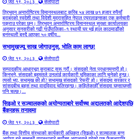
जेठ १९, २०८३
सेतोपाटी
त्रिभुवन अन्तर्राष्ट्रिय विमानस्थलबाट करिब ५४ लाख ७१ हजार रुपैयाँ
बराबरको स्वदेशी तथा विदेशी मुद्रासहित नेपाल एयरलाइन्सका एक कर्मचारी
पक्राउ परेका छन्। त्रिभुवन अन्तर्राष्ट्रिय विमानस्थल सुरक्षा कार्यालयका
अनुसार सुनसरीको गढी गाउँपालिका–१ स्थायी घर भई हाल काठमाडौंको
बनस्थली बस्दै आएका ५० वर्षीय...
सभामुखज्यू साख जोगाउनुस्, भोलि काम लाग्छ!
जेठ १९, २०८३
सेतोपाटी
सम्पादकीय आधारभूत कुराबाट सुरू गरौं। संसदको नेता प्रधानमन्त्री हो।
किनभने, संसदको बहुमतले उनलाई कार्यकारी भूमिकाका लागि चुनेको हुन्छ।
त्यसो भए, सभामुख को हो? सभामुख संसदको 'रेफ्री' हो। संसदमा सरकार र
सांसदबीच बहस तथा वादविवाद चलिरहन्छ। कहिलेकाहीँ संसदमा घम्साघम्सी
पनि चल्छ।...
सिइओ र सञ्चालकको अयोग्यताबारे सर्वोच्च अदालतको आदेशपछि
बैंकरहरू तनावमा
जेठ १९, २०८३
सेतोपाटी
बैंक तथा वित्तीय संस्थाको कार्यकारी अधिकृत (सिइओ) र सञ्चालक बन्न
अयोग्य हुने सम्बन्धी व्यवस्थाबारे सर्वोच्च अदालतले गरेको एक फैसलापछि