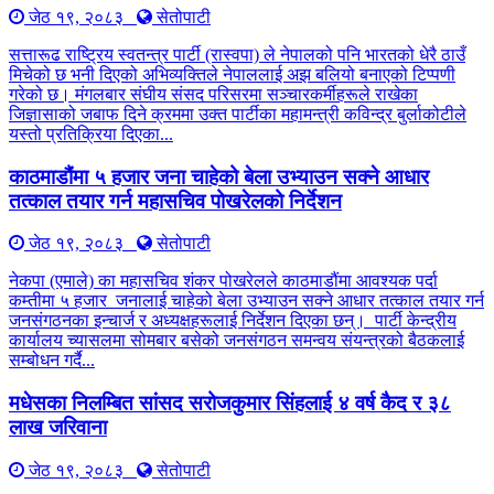
जेठ १९, २०८३
सेतोपाटी
सत्तारूढ राष्ट्रिय स्वतन्त्र पार्टी (रास्वपा) ले नेपालको पनि भारतको धेरै ठाउँ
मिचेको छ भनी दिएको अभिव्यक्तिले नेपाललाई अझ बलियो बनाएको टिप्पणी
गरेको छ। मंगलबार संघीय संसद परिसरमा सञ्चारकर्मीहरूले राखेका
जिज्ञासाको जबाफ दिने क्रममा उक्त पार्टीका महामन्त्री कविन्द्र बुर्लाकोटीले
यस्तो प्रतिक्रिया दिएका...
काठमाडौंमा ५ हजार जना चाहेको बेला उभ्याउन सक्ने आधार
तत्काल तयार गर्न महासचिव पोखरेलको निर्देशन
जेठ १९, २०८३
सेतोपाटी
नेकपा (एमाले) का महासचिव शंकर पोखरेलले काठमाडौंमा आवश्यक पर्दा
कम्तीमा ५ हजार जनालाई चाहेको बेला उभ्याउन सक्ने आधार तत्काल तयार गर्न
जनसंगठनका इन्चार्ज र अध्यक्षहरूलाई निर्देशन दिएका छन्। पार्टी केन्द्रीय
कार्यालय च्यासलमा सोमबार बसेको जनसंगठन समन्वय संयन्त्रको बैठकलाई
सम्बोधन गर्दै...
मधेसका निलम्बित सांसद सरोजकुमार सिंहलाई ४ वर्ष कैद र ३८
लाख जरिवाना
जेठ १९, २०८३
सेतोपाटी