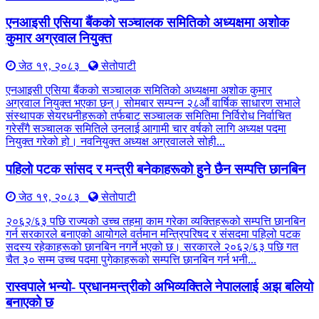
एनआइसी एसिया बैंकको सञ्चालक समितिको अध्यक्षमा अशोक
कुमार अग्रवाल नियुक्त
जेठ १९, २०८३
सेतोपाटी
एनआइसी एसिया बैंकको सञ्चालक समितिको अध्यक्षमा अशोक कुमार
अग्रवाल नियुक्त भएका छन्। सोमबार सम्पन्न २८औं वार्षिक साधारण सभाले
संस्थापक सेयरधनीहरूको तर्फबाट सञ्चालक समितिमा निर्विरोध निर्वाचित
गरेसँगै सञ्चालक समितिले उनलाई आगामी चार वर्षको लागि अध्यक्ष पदमा
नियुक्त गरेको हो। नवनियुक्त अध्यक्ष अग्रवालले सोही...
पहिलो पटक सांसद र मन्त्री बनेकाहरूको हुने छैन सम्पत्ति छानबिन
जेठ १९, २०८३
सेतोपाटी
२०६२/६३ पछि राज्यको उच्च तहमा काम गरेका व्यक्तिहरूको सम्पत्ति छानबिन
गर्न सरकारले बनाएको आयोगले वर्तमान मन्त्रिपरिषद र संसदमा पहिलो पटक
सदस्य रहेकाहरूको छानबिन नगर्ने भएको छ। सरकारले २०६२/६३ पछि गत
चैत ३० सम्म उच्च पदमा पुगेकाहरूको सम्पत्ति छानबिन गर्न भनी...
रास्वपाले भन्यो- प्रधानमन्त्रीको अभिव्यक्तिले नेपाललाई अझ बलियो
बनाएको छ