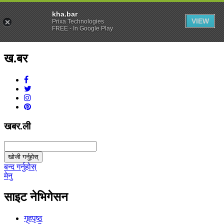
kha.bar
VIEW
Prixa Technologies
FREE - In Google Play
ख.बर
v1.0.0
खबर.ली
खोजी गर्नुहोस्
बन्द गर्नुहोस्
मेनु
साइट नेभिगेसन
गृहपृष्ठ