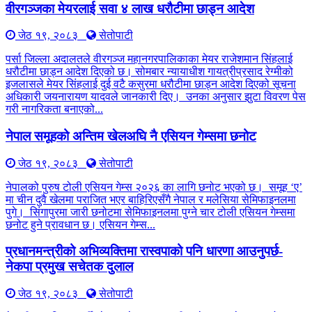
वीरगञ्जका मेयरलाई सवा ४ लाख धरौटीमा छाड्न आदेश
जेठ १९, २०८३
सेतोपाटी
पर्सा जिल्ला अदालतले वीरगञ्ज महानगरपालिकाका मेयर राजेशमान सिंहलाई
धरौटीमा छाड्न आदेश दिएको छ। सोमबार न्यायाधीश गायत्रीप्रसाद रेग्मीको
इजलासले मेयर सिंहलाई दुई वटै कसुरमा धरौटीमा छाड्न आदेश दिएको सूचना
अधिकारी जयनारायण यादवले जानकारी दिए। उनका अनुसार झुटा विवरण पेस
गरी नागरिकता बनाएको...
नेपाल समूहको अन्तिम खेलअघि नै एसियन गेम्समा छनोट
जेठ १९, २०८३
सेतोपाटी
नेपालको पुरुष टोली एसियन गेम्स २०२६ का लागि छनोट भएको छ। समूह ‘ए’
मा चीन दुवै खेलमा पराजित भएर बाहिरिएसँगै नेपाल र मलेसिया सेमिफाइनलमा
पुगे। सिंगापुरमा जारी छनोटमा सेमिफाइनलमा पुग्ने चार टोली एसियन गेम्समा
छनोट हुने प्रावधान छ। एसियन गेम्स...
प्रधानमन्त्रीको अभिव्यक्तिमा रास्वपाको पनि धारणा आउनुपर्छ-
नेकपा प्रमुख सचेतक दुलाल
जेठ १९, २०८३
सेतोपाटी