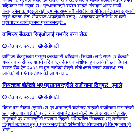
नेपाली कांग्रेसले संसद अवरोध जारी राख्दै संसदीय समितिहरूका बैठक समेत
बहिष्कार गर्ने भएको छ। प्रधानमन्त्री बालेन शाहले संसदमा आएर माफी
नमागुञ्जेल कांग्रेसले यही २५ जेठसम्म सबै संसदीय समितिका बैठकमा सहभागी
नहुने दलका नेता भीष्मराज आङ्देम्बेले बताए। आइतबार प्रतिनिधि सभाको
प्रश्नोत्तर कार्यक्रममा प्रधानमन्त्री...
वाणिज्य बैंकका सिइओलाई गभर्नर बन्न रोक
जेठ १९, २०८३
सेतोपाटी
वाणिज्य बैंकहरूका प्रमुख कार्यकारी अधिकृत (सिइओ) लाई राष्ट्र बैंकको
गभर्नर बन्न रोक लगाउने गरि राष्ट्र बैंक ऐन संशोधन हुन लागेको छ। नेपाल
राष्ट्र बैंक ऐन २०५८ मा हुन लागेको तेस्रो संशोधनले यस्तो व्यवस्था गर्न
लागेको हो। ऐन संशोधनको लागि गत...
नियतवश बोलेको भए प्रधानमन्त्रीले राजीनामा दिनुपर्छ- एमाले
जेठ १९, २०८३
सेतोपाटी
विपक्ष दल नेकपा (एमाले) ले प्रधानमन्त्री बालेन्द्र साहको राजीनामा माग गरेको
छ । मंगलबार बसेको प्रतिनिधि सभा बैठकमा बोल्दै एमाले सांसद गणेशसिंह
ठगुन्नाले प्रधानमन्त्रीले संसदमा दिएको अभिव्यक्ति नियतबश भए राजीनामा
दिनुपर्ने बताएका हुन्। प्रधानमन्त्रीको अभिव्यक्ति नियतबश हो कि भूलबश हो
भन्न्...