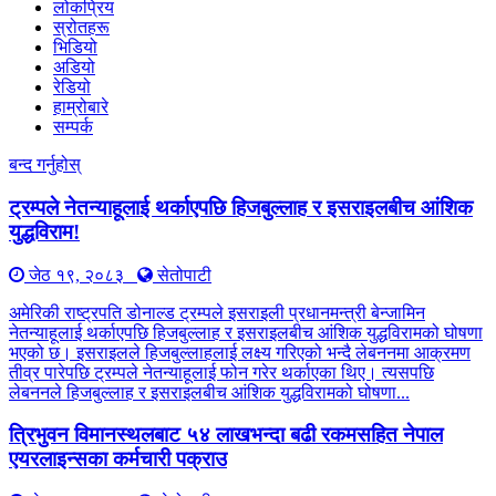
लोकप्रिय
स्रोतहरू
भिडियो
अडियो
रेडियो
हाम्रोबारे
सम्पर्क
बन्द गर्नुहोस्
ट्रम्पले नेतन्याहूलाई थर्काएपछि हिजबुल्लाह र इसराइलबीच आंशिक
युद्धविराम!
जेठ १९, २०८३
सेतोपाटी
अमेरिकी राष्ट्रपति डोनाल्ड ट्रम्पले इसराइली प्रधानमन्त्री बेन्जामिन
नेतन्याहूलाई थर्काएपछि हिजबुल्लाह र इसराइलबीच आंशिक युद्धविरामको घोषणा
भएको छ। इसराइलले हिजबुल्लाहलाई लक्ष्य गरिएको भन्दै लेबननमा आक्रमण
तीव्र पारेपछि ट्रम्पले नेतन्याहूलाई फोन गरेर थर्काएका थिए। त्यसपछि
लेबननले हिजबुल्लाह र इसराइलबीच आंशिक युद्धविरामको घोषणा...
त्रिभुवन विमानस्थलबाट ५४ लाखभन्दा बढी रकमसहित नेपाल
एयरलाइन्सका कर्मचारी पक्राउ