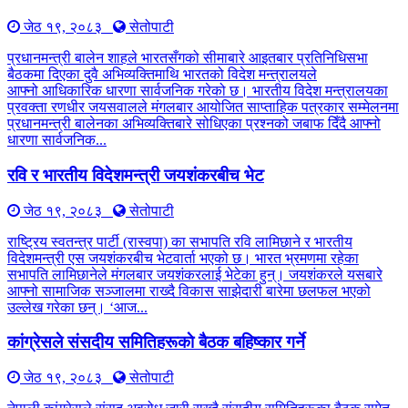
जेठ १९, २०८३
सेतोपाटी
प्रधानमन्त्री बालेन शाहले भारतसँगको सीमाबारे आइतबार प्रतिनिधिसभा
बैठकमा दिएका दुवै अभिव्यक्तिमाथि भारतको विदेश मन्त्रालयले
आफ्नो आधिकारिक धारणा सार्वजनिक गरेको छ। भारतीय विदेश मन्त्रालयका
प्रवक्ता रणधीर जयसवालले मंगलबार आयोजित साप्ताहिक पत्रकार सम्मेलनमा
प्रधानमन्त्री बालेनका अभिव्यक्तिबारे सोधिएका प्रश्नको जबाफ दिँदै आफ्नो
धारणा सार्वजनिक...
रवि र भारतीय विदेशमन्त्री जयशंकरबीच भेट
जेठ १९, २०८३
सेतोपाटी
राष्ट्रिय स्वतन्त्र पार्टी (रास्वपा) का सभापति रवि लामिछाने र भारतीय
विदेशमन्त्री एस जयशंकरबीच भेटवार्ता भएको छ। भारत भ्रमणमा रहेका
सभापति लामिछानेले मंगलबार जयशंकरलाई भेटेका हुन्। जयशंकरले यसबारे
आफ्नो सामाजिक सञ्जालमा राख्दै विकास साझेदारी बारेमा छलफल भएको
उल्लेख गरेका छन्। ‘आज...
कांग्रेसले संसदीय समितिहरूकाे बैठक बहिष्कार गर्ने
जेठ १९, २०८३
सेतोपाटी