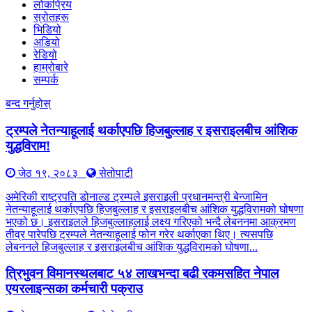
लोकप्रिय
स्रोतहरू
भिडियो
अडियो
रेडियो
हाम्रोबारे
सम्पर्क
बन्द गर्नुहोस्
ट्रम्पले नेतन्याहूलाई थर्काएपछि हिजबुल्लाह र इसराइलबीच आंशिक
युद्धविराम!
जेठ १९, २०८३
सेतोपाटी
अमेरिकी राष्ट्रपति डोनाल्ड ट्रम्पले इसराइली प्रधानमन्त्री बेन्जामिन
नेतन्याहूलाई थर्काएपछि हिजबुल्लाह र इसराइलबीच आंशिक युद्धविरामको घोषणा
भएको छ। इसराइलले हिजबुल्लाहलाई लक्ष्य गरिएको भन्दै लेबननमा आक्रमण
तीव्र पारेपछि ट्रम्पले नेतन्याहूलाई फोन गरेर थर्काएका थिए। त्यसपछि
लेबननले हिजबुल्लाह र इसराइलबीच आंशिक युद्धविरामको घोषणा...
त्रिभुवन विमानस्थलबाट ५४ लाखभन्दा बढी रकमसहित नेपाल
एयरलाइन्सका कर्मचारी पक्राउ