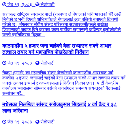
जेठ १९, २०८३
सेतोपाटी
सत्तारूढ राष्ट्रिय स्वतन्त्र पार्टी (रास्वपा) ले नेपालको पनि भारतको धेरै ठाउँ
मिचेको छ भनी दिएको अभिव्यक्तिले नेपाललाई अझ बलियो बनाएको टिप्पणी
गरेको छ। मंगलबार संघीय संसद परिसरमा सञ्चारकर्मीहरूले राखेका
जिज्ञासाको जबाफ दिने क्रममा उक्त पार्टीका महामन्त्री कविन्द्र बुर्लाकोटीले
यस्तो प्रतिक्रिया दिएका...
काठमाडौंमा ५ हजार जना चाहेको बेला उभ्याउन सक्ने आधार
तत्काल तयार गर्न महासचिव पोखरेलको निर्देशन
जेठ १९, २०८३
सेतोपाटी
नेकपा (एमाले) का महासचिव शंकर पोखरेलले काठमाडौंमा आवश्यक पर्दा
कम्तीमा ५ हजार जनालाई चाहेको बेला उभ्याउन सक्ने आधार तत्काल तयार गर्न
जनसंगठनका इन्चार्ज र अध्यक्षहरूलाई निर्देशन दिएका छन्। पार्टी केन्द्रीय
कार्यालय च्यासलमा सोमबार बसेको जनसंगठन समन्वय संयन्त्रको बैठकलाई
सम्बोधन गर्दै...
मधेसका निलम्बित सांसद सरोजकुमार सिंहलाई ४ वर्ष कैद र ३८
लाख जरिवाना
जेठ १९, २०८३
सेतोपाटी