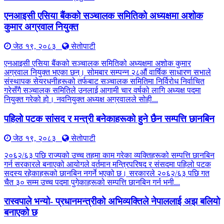
एनआइसी एसिया बैंकको सञ्चालक समितिको अध्यक्षमा अशोक
कुमार अग्रवाल नियुक्त
जेठ १९, २०८३
सेतोपाटी
एनआइसी एसिया बैंकको सञ्चालक समितिको अध्यक्षमा अशोक कुमार
अग्रवाल नियुक्त भएका छन्। सोमबार सम्पन्न २८औं वार्षिक साधारण सभाले
संस्थापक सेयरधनीहरूको तर्फबाट सञ्चालक समितिमा निर्विरोध निर्वाचित
गरेसँगै सञ्चालक समितिले उनलाई आगामी चार वर्षको लागि अध्यक्ष पदमा
नियुक्त गरेको हो। नवनियुक्त अध्यक्ष अग्रवालले सोही...
पहिलो पटक सांसद र मन्त्री बनेकाहरूको हुने छैन सम्पत्ति छानबिन
जेठ १९, २०८३
सेतोपाटी
२०६२/६३ पछि राज्यको उच्च तहमा काम गरेका व्यक्तिहरूको सम्पत्ति छानबिन
गर्न सरकारले बनाएको आयोगले वर्तमान मन्त्रिपरिषद र संसदमा पहिलो पटक
सदस्य रहेकाहरूको छानबिन नगर्ने भएको छ। सरकारले २०६२/६३ पछि गत
चैत ३० सम्म उच्च पदमा पुगेकाहरूको सम्पत्ति छानबिन गर्न भनी...
रास्वपाले भन्यो- प्रधानमन्त्रीको अभिव्यक्तिले नेपाललाई अझ बलियो
बनाएको छ