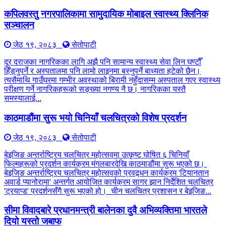
कपिलवस्तु नगरपालिकामा सामुदायिक मोबाइल स्वास्थ्य क्लिनिक
सञ्चालन
जेठ १९, २०८३
सेतोपाटी
दूर दराजका नागरिकका लागि अझै पनि सामान्य स्वास्थ्य सेवा लिन घण्टौँ
हिँड्नुपर्ने र अस्पतालमा पनि लामो लाइनमा बस्नुपर्ने बाध्यता हटेको छैन।
त्यसैमाथि गाउँघरमा गम्भीर अवस्थाको बिरामी नहुँदासम्म अस्पताल गएर स्वास्थ्य
परीक्षण गर्ने नागरिकहरूको सङ्ख्या नगण्य नै छ। नागरिकका यस्तै
समस्यालाई...
काठमाडौंमा सुरू भयो चिनियाँ चलचित्रको विशेष प्रदर्शन
जेठ १९, २०८३
सेतोपाटी
बेइजिङ अन्तर्राष्ट्रिय चलचित्र महोत्सवमा उत्कृष्ट घोषित ६ चिनियाँ
फिल्महरूको प्रदर्शन कार्यक्रम मंगलबारदेखि काठमाडौंमा सुरू भएको छ।
बेइजिङ अन्तर्राष्ट्रिय चलचित्र महोत्सवको प्रवद्र्धन कार्यक्रम 'टियानतान
अवार्ड प्यानोरामा' अन्तर्गत आयोजित कार्यक्रम सागर झान निर्देशित चलचित्र
'ट्रयाप्ड' प्रदर्शनसँगै सुरू भएको हो। चीन चलचित्र प्रशासन र बेइजिङ...
सीमा विवादबारे प्रधानमन्त्री बालेनका दुवै अभिव्यक्तिमा भारतले
दियो यस्तो जबाफ