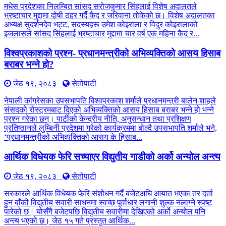
मधेस प्रदेशका निलम्बित सांसद सरोजकुमार सिंहलाई विशेष अदालतले
भ्रष्टाचार मुद्दामा दोषी ठहर गर्दै कैद र जरिवाना तोकेको छ। विशेष अदालतका
अध्यक्ष सुदर्शनदेव भट्ट, सदस्यहरू उमेश कोइराला र विदुर कोइरालाको
इजलासले सांसद सिंहलाई भ्रष्टाचार मुद्दामा चार वर्ष एक महिना कैद र...
विश्वप्रकाशको प्रश्न- प्रधानमन्त्रीको अभिव्यक्तिको आसय हिसाब
बराबर भन्ने हो?
जेठ १९, २०८३
सेतोपाटी
नेपाली कांग्रेसका उपसभापति विश्वप्रकाश शर्माले प्रधानमन्त्री बालेन शाहले
संसदको रोस्ट्रमबाट दिएको अभिव्यक्तिको आसय हिसाब बराबर भन्ने हो भन्ने
प्रश्न गरेका छन्। पार्टीको केन्द्रीय नीति, अनुसन्धान तथा प्रशिक्षण
प्रतिष्ठानले लुम्बिनी प्रदेशमा गरेको कार्यक्रममा बोल्दै उपसभापति शर्माले भने,
‘प्रधानमन्त्रीको अभिव्यक्तिको आसय के हिसाब...
आर्थिक विधेयक फेरि सच्याएर विद्युतीय गाडीको अर्को अन्योल अन्त्य
जेठ १९, २०८३
सेतोपाटी
सरकारले आर्थिक विधेयक फेरि संशोधन गर्दै बजेटअघि आयात भएका तर दर्ता
हुन बाँकी विद्युतीय सवारी साधनमा स्वच्छ पूर्वाधार लगानी शुल्क नलाग्ने स्पष्ट
पारेको छ। योसँगै बजेटपछि विद्युतीय सवारीमा देखिएको अर्को अन्योल पनि
अन्त्य भएको छ। जेठ १५ गते प्रस्तुत आर्थिक...