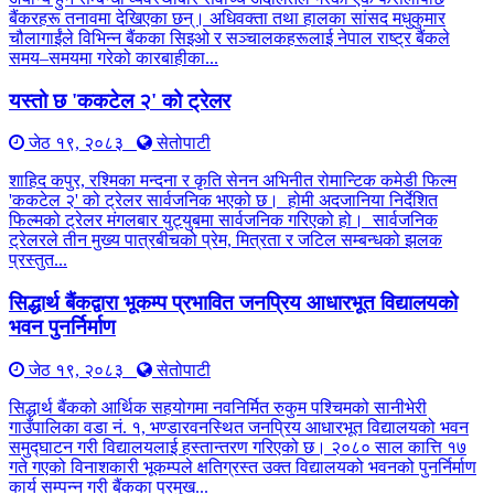
बैंकरहरू तनावमा देखिएका छन्। अधिवक्ता तथा हालका सांसद मधुकुमार
चौलागाईंले विभिन्न बैंकका सिइओ र सञ्चालकहरूलाई नेपाल राष्ट्र बैंकले
समय–समयमा गरेको कारबाहीका...
यस्तो छ 'ककटेल २' को ट्रेलर
जेठ १९, २०८३
सेतोपाटी
शाहिद कपुर, रश्मिका मन्दना र कृति सेनन अभिनीत रोमान्टिक कमेडी फिल्म
'ककटेल २' को ट्रेलर सार्वजनिक भएको छ। होमी अदजानिया निर्देशित
फिल्मको ट्रेलर मंगलबार युट्युबमा सार्वजनिक गरिएको हो। सार्वजनिक
ट्रेलरले तीन मुख्य पात्रबीचको प्रेम, मित्रता र जटिल सम्बन्धको झलक
प्रस्तुत...
सिद्धार्थ बैंकद्वारा भूकम्प प्रभावित जनप्रिय आधारभूत विद्यालयको
भवन पुनर्निर्माण
जेठ १९, २०८३
सेतोपाटी
सिद्धार्थ बैंकको आर्थिक सहयोगमा नवनिर्मित रुकुम पश्चिमको सानीभेरी
गाउँपालिका वडा नं. १, भण्डारवनस्थित जनप्रिय आधारभूत विद्यालयको भवन
समुद्घाटन गरी विद्यालयलाई हस्तान्तरण गरिएको छ। २०८० साल कात्ति १७
गते गएको विनाशकारी भूकम्पले क्षतिग्रस्त उक्त विद्यालयको भवनको पुनर्निर्माण
कार्य सम्पन्न गरी बैंकका प्रमुख...