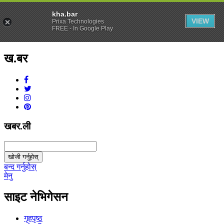
kha.bar
VIEW
Prixa Technologies
FREE - In Google Play
ख.बर
v1.0.0
खबर.ली
खोजी गर्नुहोस्
बन्द गर्नुहोस्
मेनु
साइट नेभिगेसन
गृहपृष्ठ