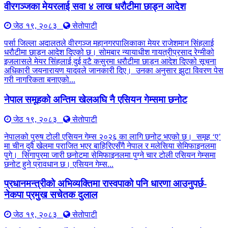
वीरगञ्जका मेयरलाई सवा ४ लाख धरौटीमा छाड्न आदेश
जेठ १९, २०८३
सेतोपाटी
पर्सा जिल्ला अदालतले वीरगञ्ज महानगरपालिकाका मेयर राजेशमान सिंहलाई
धरौटीमा छाड्न आदेश दिएको छ। सोमबार न्यायाधीश गायत्रीप्रसाद रेग्मीको
इजलासले मेयर सिंहलाई दुई वटै कसुरमा धरौटीमा छाड्न आदेश दिएको सूचना
अधिकारी जयनारायण यादवले जानकारी दिए। उनका अनुसार झुटा विवरण पेस
गरी नागरिकता बनाएको...
नेपाल समूहको अन्तिम खेलअघि नै एसियन गेम्समा छनोट
जेठ १९, २०८३
सेतोपाटी
नेपालको पुरुष टोली एसियन गेम्स २०२६ का लागि छनोट भएको छ। समूह ‘ए’
मा चीन दुवै खेलमा पराजित भएर बाहिरिएसँगै नेपाल र मलेसिया सेमिफाइनलमा
पुगे। सिंगापुरमा जारी छनोटमा सेमिफाइनलमा पुग्ने चार टोली एसियन गेम्समा
छनोट हुने प्रावधान छ। एसियन गेम्स...
प्रधानमन्त्रीको अभिव्यक्तिमा रास्वपाको पनि धारणा आउनुपर्छ-
नेकपा प्रमुख सचेतक दुलाल
जेठ १९, २०८३
सेतोपाटी