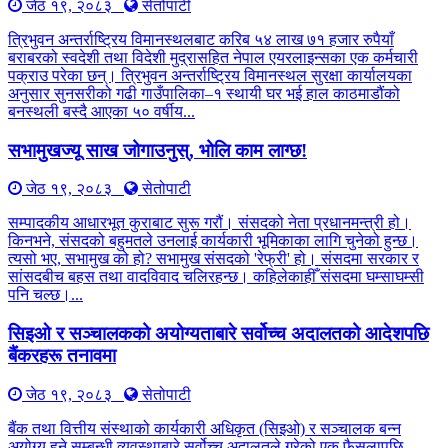
जेठ १९, २०८३
सेतोपाटी
त्रिभुवन अन्तर्राष्ट्रिय विमानस्थलबाट करिब ५४ लाख ७१ हजार रुपैयाँ
बराबरको स्वदेशी तथा विदेशी मुद्रासहित नेपाल एयरलाइन्सका एक कर्मचारी
पक्राउ परेका छन्। त्रिभुवन अन्तर्राष्ट्रिय विमानस्थल सुरक्षा कार्यालयका
अनुसार सुनसरीको गढी गाउँपालिका–१ स्थायी घर भई हाल काठमाडौंको
बनस्थली बस्दै आएका ५० वर्षीय...
सभामुखज्यू साख जोगाउनुस्, भोलि काम लाग्छ!
जेठ १९, २०८३
सेतोपाटी
सम्पादकीय आधारभूत कुराबाट सुरू गरौं। संसदको नेता प्रधानमन्त्री हो।
किनभने, संसदको बहुमतले उनलाई कार्यकारी भूमिकाका लागि चुनेको हुन्छ।
त्यसो भए, सभामुख को हो? सभामुख संसदको 'रेफ्री' हो। संसदमा सरकार र
सांसदबीच बहस तथा वादविवाद चलिरहन्छ। कहिलेकाहीँ संसदमा घम्साघम्सी
पनि चल्छ।...
सिइओ र सञ्चालकको अयोग्यताबारे सर्वोच्च अदालतको आदेशपछि
बैंकरहरू तनावमा
जेठ १९, २०८३
सेतोपाटी
बैंक तथा वित्तीय संस्थाको कार्यकारी अधिकृत (सिइओ) र सञ्चालक बन्न
अयोग्य हुने सम्बन्धी व्यवस्थाबारे सर्वोच्च अदालतले गरेको एक फैसलापछि