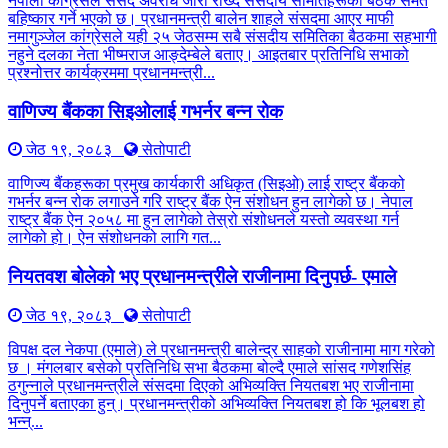
नेपाली कांग्रेसले संसद अवरोध जारी राख्दै संसदीय समितिहरूका बैठक समेत
बहिष्कार गर्ने भएको छ। प्रधानमन्त्री बालेन शाहले संसदमा आएर माफी
नमागुञ्जेल कांग्रेसले यही २५ जेठसम्म सबै संसदीय समितिका बैठकमा सहभागी
नहुने दलका नेता भीष्मराज आङ्देम्बेले बताए। आइतबार प्रतिनिधि सभाको
प्रश्नोत्तर कार्यक्रममा प्रधानमन्त्री...
वाणिज्य बैंकका सिइओलाई गभर्नर बन्न रोक
जेठ १९, २०८३
सेतोपाटी
वाणिज्य बैंकहरूका प्रमुख कार्यकारी अधिकृत (सिइओ) लाई राष्ट्र बैंकको
गभर्नर बन्न रोक लगाउने गरि राष्ट्र बैंक ऐन संशोधन हुन लागेको छ। नेपाल
राष्ट्र बैंक ऐन २०५८ मा हुन लागेको तेस्रो संशोधनले यस्तो व्यवस्था गर्न
लागेको हो। ऐन संशोधनको लागि गत...
नियतवश बोलेको भए प्रधानमन्त्रीले राजीनामा दिनुपर्छ- एमाले
जेठ १९, २०८३
सेतोपाटी
विपक्ष दल नेकपा (एमाले) ले प्रधानमन्त्री बालेन्द्र साहको राजीनामा माग गरेको
छ । मंगलबार बसेको प्रतिनिधि सभा बैठकमा बोल्दै एमाले सांसद गणेशसिंह
ठगुन्नाले प्रधानमन्त्रीले संसदमा दिएको अभिव्यक्ति नियतबश भए राजीनामा
दिनुपर्ने बताएका हुन्। प्रधानमन्त्रीको अभिव्यक्ति नियतबश हो कि भूलबश हो
भन्न्...