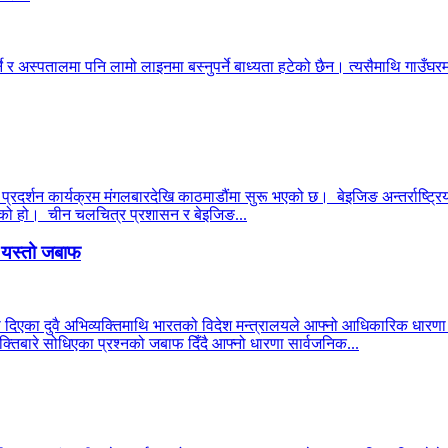
ने र अस्पतालमा पनि लामो लाइनमा बस्नुपर्ने बाध्यता हटेको छैन। त्यसैमाथि गाउँघरमा
 प्रदर्शन कार्यक्रम मंगलबारदेखि काठमाडौंमा सुरू भएको छ। बेइजिङ अन्तर्राष्ट्रिय
 भएको हो। चीन चलचित्र प्रशासन र बेइजिङ...
ो यस्तो जबाफ
ा दिएका दुवै अभिव्यक्तिमाथि भारतको विदेश मन्त्रालयले आफ्नो आधिकारिक धार
्तिबारे सोधिएका प्रश्नको जबाफ दिँदै आफ्नो धारणा सार्वजनिक...