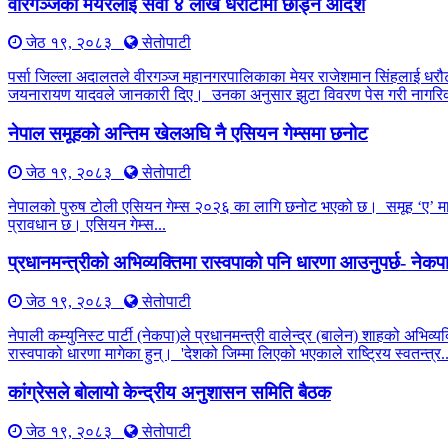
वीरगञ्जका मेयरलाई सवा ४ लाख धरौटीमा छाड्न आदेश
जेठ १९, २०८३
सेतोपाटी
पर्सा जिल्ला अदालतले वीरगञ्ज महानगरपालिकाका मेयर राजेशमान सिंहलाई धरौट
जयनारायण यादवले जानकारी दिए। उनका अनुसार झुटा विवरण पेस गरी नागरिक
नेपाल समूहको अन्तिम खेलअघि नै एसियन गेम्समा छनोट
जेठ १९, २०८३
सेतोपाटी
नेपालको पुरुष टोली एसियन गेम्स २०२६ का लागि छनोट भएको छ। समूह ‘ए’ मा ची
प्रावधान छ। एसियन गेम्स...
प्रधानमन्त्रीको अभिव्यक्तिमा रास्वपाको पनि धारणा आउनुपर्छ- नेक
जेठ १९, २०८३
सेतोपाटी
नेपाली कम्युनिस्ट पार्टी (नेकपा)ले प्रधानमन्त्री वालेन्द्र (बालेन) शाहको अभिव
रास्वपाको धारणा मागेका हुन्। 'देशको जिम्मा लिएको भएकाले राष्ट्रिय स्वतन्त्र..
कांग्रेसले बोलायो केन्द्रीय अनुशासन समिति बैठक
जेठ १९, २०८३
सेतोपाटी