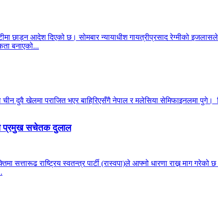
ीमा छाड्न आदेश दिएको छ। सोमबार न्यायाधीश गायत्रीप्रसाद रेग्मीको इजलासले
ता बनाएको...
न दुवै खेलमा पराजित भएर बाहिरिएसँगै नेपाल र मलेसिया सेमिफाइनलमा पुगे। सिं
पा प्रमुख सचेतक दुलाल
्यक्तिमा सत्तारूढ राष्ट्रिय स्वतन्त्र पार्टी (रास्वपा)ले आफ्नो धारणा राख्न माग ग
.