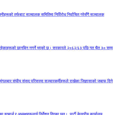
हरूको तर्फबाट सञ्चालक समितिमा निर्विरोध निर्वाचित गरेसँगै सञ्चालक
्य रहेकाहरूको छानबिन नगर्ने भएको छ। सरकारले २०६२/६३ पछि गत चैत ३० सम्म
छ। मंगलबार संघीय संसद परिसरमा सञ्चारकर्मीहरूले राखेका जिज्ञासाको जबाफ दिने
चार्ज र अध्यक्षहरूलाई निर्देशन दिएका छन्। पार्टी केन्द्रीय कार्यालय