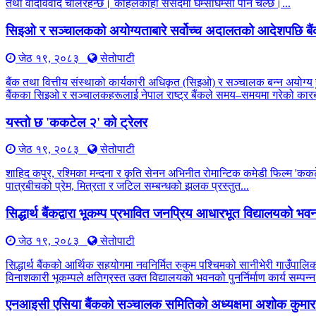
तथा वादविवाद चलिरहन्छ। कहिलेकाहीँ संसदमा घम्साघम्सी पनि चल्छ।...
सिइओ र सञ्चालकको अयोग्यताबारे सर्वोच्च अदालतको आदेशपछि बै
जेठ १९, २०८३
सेतोपाटी
बैंक तथा वित्तीय संस्थाको कार्यकारी अधिकृत (सिइओ) र सञ्चालक बन्न अयोग्य 
बैंकका सिइओ र सञ्चालकहरूलाई नेपाल राष्ट्र बैंकले समय–समयमा गरेको कारब
यस्तो छ 'ककटेल २' को ट्रेलर
जेठ १९, २०८३
सेतोपाटी
शाहिद कपुर, रश्मिका मन्दना र कृति सेनन अभिनीत रोमान्टिक कमेडी फिल्म 'कक
पात्रबीचको प्रेम, मित्रता र जटिल सम्बन्धको झलक प्रस्तुत...
सिद्धार्थ बैंकद्वारा भूकम्प प्रभावित जनप्रिय आधारभूत विद्यालयको भवन प
जेठ १९, २०८३
सेतोपाटी
सिद्धार्थ बैंकको आर्थिक सहयोगमा नवनिर्मित रुकुम पश्चिमको सानीभेरी गाउँप
विनाशकारी भूकम्पले क्षतिग्रस्त उक्त विद्यालयको भवनको पुनर्निर्माण कार्य सम्पन्न
एनआइसी एसिया बैंकको सञ्चालक समितिको अध्यक्षमा अशोक कुमार 