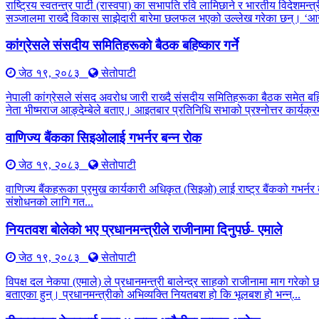
राष्ट्रिय स्वतन्त्र पार्टी (रास्वपा) का सभापति रवि लामिछाने र भारतीय विद
सञ्जालमा राख्दै विकास साझेदारी बारेमा छलफल भएको उल्लेख गरेका छन्। ‘आ
कांग्रेसले संसदीय समितिहरूकाे बैठक बहिष्कार गर्ने
जेठ १९, २०८३
सेतोपाटी
नेपाली कांग्रेसले संसद अवरोध जारी राख्दै संसदीय समितिहरूका बैठक समेत बह
नेता भीष्मराज आङ्देम्बेले बताए। आइतबार प्रतिनिधि सभाको प्रश्नोत्तर कार्यक्रम
वाणिज्य बैंकका सिइओलाई गभर्नर बन्न रोक
जेठ १९, २०८३
सेतोपाटी
वाणिज्य बैंकहरूका प्रमुख कार्यकारी अधिकृत (सिइओ) लाई राष्ट्र बैंकको गभर्नर 
संशोधनको लागि गत...
नियतवश बोलेको भए प्रधानमन्त्रीले राजीनामा दिनुपर्छ- एमाले
जेठ १९, २०८३
सेतोपाटी
विपक्ष दल नेकपा (एमाले) ले प्रधानमन्त्री बालेन्द्र साहको राजीनामा माग गरेको
बताएका हुन्। प्रधानमन्त्रीको अभिव्यक्ति नियतबश हो कि भूलबश हो भन्न्...