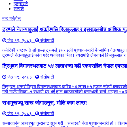
हाम्रोबारे
सम्पर्क
बन्द गर्नुहोस्
ट्रम्पले नेतन्याहूलाई थर्काएपछि हिजबुल्लाह र इसराइलबीच आंशिक युद
जेठ १९, २०८३
सेतोपाटी
अमेरिकी राष्ट्रपति डोनाल्ड ट्रम्पले इसराइली प्रधानमन्त्री बेन्जामिन नेतन्
ट्रम्पले नेतन्याहूलाई फोन गरेर थर्काएका थिए। त्यसपछि लेबननले हिजबुल्लाह 
त्रिभुवन विमानस्थलबाट ५४ लाखभन्दा बढी रकमसहित नेपाल एयरलाइ
जेठ १९, २०८३
सेतोपाटी
त्रिभुवन अन्तर्राष्ट्रिय विमानस्थलबाट करिब ५४ लाख ७१ हजार रुपैयाँ बराबरको
गढी गाउँपालिका–१ स्थायी घर भई हाल काठमाडौंको बनस्थली बस्दै आएका ५० वर्
सभामुखज्यू साख जोगाउनुस्, भोलि काम लाग्छ!
जेठ १९, २०८३
सेतोपाटी
सम्पादकीय आधारभूत कुराबाट सुरू गरौं। संसदको नेता प्रधानमन्त्री हो। किन