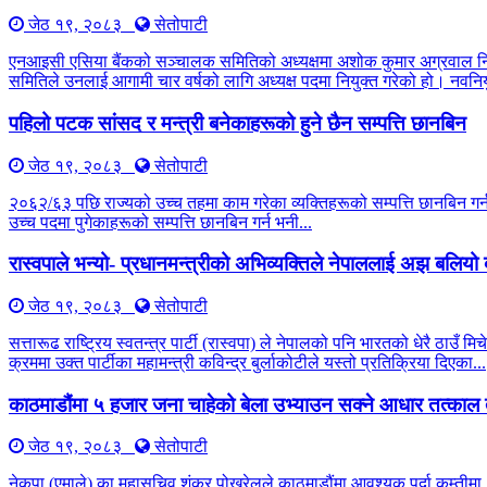
जेठ १९, २०८३
सेतोपाटी
एनआइसी एसिया बैंकको सञ्चालक समितिको अध्यक्षमा अशोक कुमार अग्रवाल नियु
समितिले उनलाई आगामी चार वर्षको लागि अध्यक्ष पदमा नियुक्त गरेको हो। नवनियु
पहिलो पटक सांसद र मन्त्री बनेकाहरूको हुने छैन सम्पत्ति छानबिन
जेठ १९, २०८३
सेतोपाटी
२०६२/६३ पछि राज्यको उच्च तहमा काम गरेका व्यक्तिहरूको सम्पत्ति छानबिन 
उच्च पदमा पुगेकाहरूको सम्पत्ति छानबिन गर्न भनी...
रास्वपाले भन्यो- प्रधानमन्त्रीको अभिव्यक्तिले नेपाललाई अझ बलिय
जेठ १९, २०८३
सेतोपाटी
सत्तारूढ राष्ट्रिय स्वतन्त्र पार्टी (रास्वपा) ले नेपालको पनि भारतको धेरै 
क्रममा उक्त पार्टीका महामन्त्री कविन्द्र बुर्लाकोटीले यस्तो प्रतिक्रिया दिएका...
काठमाडौंमा ५ हजार जना चाहेको बेला उभ्याउन सक्ने आधार तत्काल 
जेठ १९, २०८३
सेतोपाटी
नेकपा (एमाले) का महासचिव शंकर पोखरेलले काठमाडौंमा आवश्यक पर्दा कम्तीमा ५