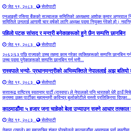
जेठ १९, २०८३
सेतोपाटी
एनआइसी एसिया बैंकको सञ्चालक समितिको अध्यक्षमा अशोक कुमार अग्रवाल नियु
समितिले उनलाई आगामी चार वर्षको लागि अध्यक्ष पदमा नियुक्त गरेको हो। नवनियु
पहिलो पटक सांसद र मन्त्री बनेकाहरूको हुने छैन सम्पत्ति छानबिन
जेठ १९, २०८३
सेतोपाटी
२०६२/६३ पछि राज्यको उच्च तहमा काम गरेका व्यक्तिहरूको सम्पत्ति छानबिन 
उच्च पदमा पुगेकाहरूको सम्पत्ति छानबिन गर्न भनी...
रास्वपाले भन्यो- प्रधानमन्त्रीको अभिव्यक्तिले नेपाललाई अझ बलिय
जेठ १९, २०८३
सेतोपाटी
सत्तारूढ राष्ट्रिय स्वतन्त्र पार्टी (रास्वपा) ले नेपालको पनि भारतको धेरै 
क्रममा उक्त पार्टीका महामन्त्री कविन्द्र बुर्लाकोटीले यस्तो प्रतिक्रिया दिएका...
काठमाडौंमा ५ हजार जना चाहेको बेला उभ्याउन सक्ने आधार तत्काल 
जेठ १९, २०८३
सेतोपाटी
नेकपा (एमाले) का महासचिव शंकर पोखरेलले काठमाडौंमा आवश्यक पर्दा कम्तीमा ५