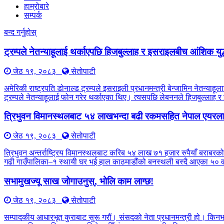
हाम्रोबारे
सम्पर्क
बन्द गर्नुहोस्
ट्रम्पले नेतन्याहूलाई थर्काएपछि हिजबुल्लाह र इसराइलबीच आंशिक युद
जेठ १९, २०८३
सेतोपाटी
अमेरिकी राष्ट्रपति डोनाल्ड ट्रम्पले इसराइली प्रधानमन्त्री बेन्जामिन नेतन्
ट्रम्पले नेतन्याहूलाई फोन गरेर थर्काएका थिए। त्यसपछि लेबननले हिजबुल्लाह 
त्रिभुवन विमानस्थलबाट ५४ लाखभन्दा बढी रकमसहित नेपाल एयरलाइ
जेठ १९, २०८३
सेतोपाटी
त्रिभुवन अन्तर्राष्ट्रिय विमानस्थलबाट करिब ५४ लाख ७१ हजार रुपैयाँ बराबरको
गढी गाउँपालिका–१ स्थायी घर भई हाल काठमाडौंको बनस्थली बस्दै आएका ५० वर्
सभामुखज्यू साख जोगाउनुस्, भोलि काम लाग्छ!
जेठ १९, २०८३
सेतोपाटी
सम्पादकीय आधारभूत कुराबाट सुरू गरौं। संसदको नेता प्रधानमन्त्री हो। किन