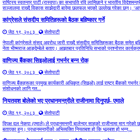
राष्ट्रिय स्वतन्त्र पार्टी (रास्वपा) का सभापति रवि लामिछाने र भारतीय विद
सञ्जालमा राख्दै विकास साझेदारी बारेमा छलफल भएको उल्लेख गरेका छन्। ‘आ
कांग्रेसले संसदीय समितिहरूकाे बैठक बहिष्कार गर्ने
जेठ १९, २०८३
सेतोपाटी
नेपाली कांग्रेसले संसद अवरोध जारी राख्दै संसदीय समितिहरूका बैठक समेत बह
नेता भीष्मराज आङ्देम्बेले बताए। आइतबार प्रतिनिधि सभाको प्रश्नोत्तर कार्यक्रम
वाणिज्य बैंकका सिइओलाई गभर्नर बन्न रोक
जेठ १९, २०८३
सेतोपाटी
वाणिज्य बैंकहरूका प्रमुख कार्यकारी अधिकृत (सिइओ) लाई राष्ट्र बैंकको गभर्नर 
संशोधनको लागि गत...
नियतवश बोलेको भए प्रधानमन्त्रीले राजीनामा दिनुपर्छ- एमाले
जेठ १९, २०८३
सेतोपाटी
विपक्ष दल नेकपा (एमाले) ले प्रधानमन्त्री बालेन्द्र साहको राजीनामा माग गरेको
बताएका हुन्। प्रधानमन्त्रीको अभिव्यक्ति नियतबश हो कि भूलबश हो भन्न्...