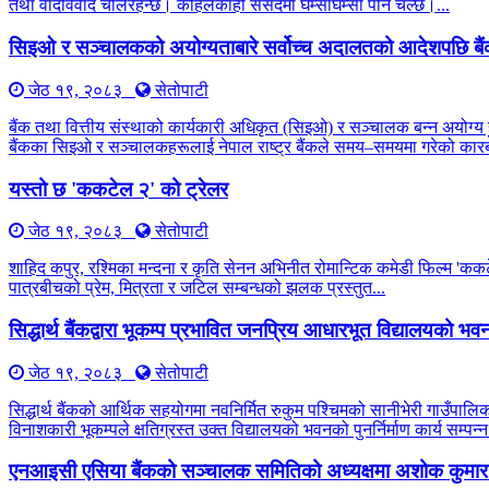
तथा वादविवाद चलिरहन्छ। कहिलेकाहीँ संसदमा घम्साघम्सी पनि चल्छ।...
सिइओ र सञ्चालकको अयोग्यताबारे सर्वोच्च अदालतको आदेशपछि बै
जेठ १९, २०८३
सेतोपाटी
बैंक तथा वित्तीय संस्थाको कार्यकारी अधिकृत (सिइओ) र सञ्चालक बन्न अयोग्य 
बैंकका सिइओ र सञ्चालकहरूलाई नेपाल राष्ट्र बैंकले समय–समयमा गरेको कारब
यस्तो छ 'ककटेल २' को ट्रेलर
जेठ १९, २०८३
सेतोपाटी
शाहिद कपुर, रश्मिका मन्दना र कृति सेनन अभिनीत रोमान्टिक कमेडी फिल्म 'कक
पात्रबीचको प्रेम, मित्रता र जटिल सम्बन्धको झलक प्रस्तुत...
सिद्धार्थ बैंकद्वारा भूकम्प प्रभावित जनप्रिय आधारभूत विद्यालयको भवन प
जेठ १९, २०८३
सेतोपाटी
सिद्धार्थ बैंकको आर्थिक सहयोगमा नवनिर्मित रुकुम पश्चिमको सानीभेरी गाउँप
विनाशकारी भूकम्पले क्षतिग्रस्त उक्त विद्यालयको भवनको पुनर्निर्माण कार्य सम्पन्न
एनआइसी एसिया बैंकको सञ्चालक समितिको अध्यक्षमा अशोक कुमार 