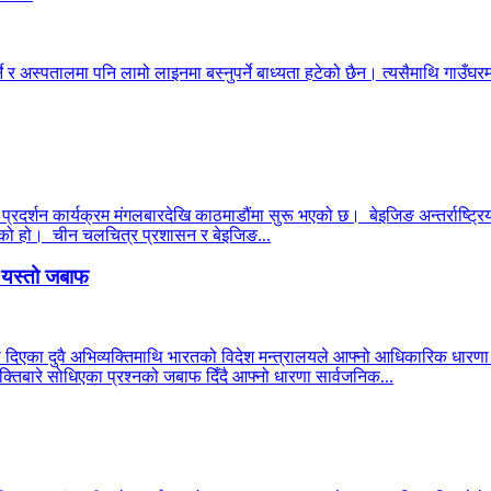
ने र अस्पतालमा पनि लामो लाइनमा बस्नुपर्ने बाध्यता हटेको छैन। त्यसैमाथि गाउँघरमा
 प्रदर्शन कार्यक्रम मंगलबारदेखि काठमाडौंमा सुरू भएको छ। बेइजिङ अन्तर्राष्ट्रिय
 भएको हो। चीन चलचित्र प्रशासन र बेइजिङ...
ो यस्तो जबाफ
ा दिएका दुवै अभिव्यक्तिमाथि भारतको विदेश मन्त्रालयले आफ्नो आधिकारिक धार
्तिबारे सोधिएका प्रश्नको जबाफ दिँदै आफ्नो धारणा सार्वजनिक...