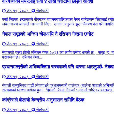
वीरगञ्जका मेयरलाई सवा ४ लाख धरौटीमा छाड्न आदेश
जेठ १९, २०८३
सेतोपाटी
पर्सा जिल्ला अदालतले वीरगञ्ज महानगरपालिकाका मेयर राजेशमान सिंहलाई धरौट
जयनारायण यादवले जानकारी दिए। उनका अनुसार झुटा विवरण पेस गरी नागरिक
नेपाल समूहको अन्तिम खेलअघि नै एसियन गेम्समा छनोट
जेठ १९, २०८३
सेतोपाटी
नेपालको पुरुष टोली एसियन गेम्स २०२६ का लागि छनोट भएको छ। समूह ‘ए’ मा ची
प्रावधान छ। एसियन गेम्स...
प्रधानमन्त्रीको अभिव्यक्तिमा रास्वपाको पनि धारणा आउनुपर्छ- नेक
जेठ १९, २०८३
सेतोपाटी
नेपाली कम्युनिस्ट पार्टी (नेकपा)ले प्रधानमन्त्री वालेन्द्र (बालेन) शाहको अभिव
रास्वपाको धारणा मागेका हुन्। 'देशको जिम्मा लिएको भएकाले राष्ट्रिय स्वतन्त्र..
कांग्रेसले बोलायो केन्द्रीय अनुशासन समिति बैठक
जेठ १९, २०८३
सेतोपाटी