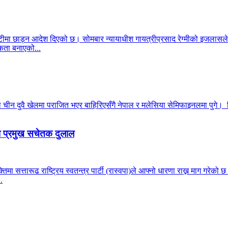
ीमा छाड्न आदेश दिएको छ। सोमबार न्यायाधीश गायत्रीप्रसाद रेग्मीको इजलासले
ता बनाएको...
न दुवै खेलमा पराजित भएर बाहिरिएसँगै नेपाल र मलेसिया सेमिफाइनलमा पुगे। सिं
पा प्रमुख सचेतक दुलाल
्यक्तिमा सत्तारूढ राष्ट्रिय स्वतन्त्र पार्टी (रास्वपा)ले आफ्नो धारणा राख्न माग ग
.