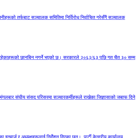
हरूको तर्फबाट सञ्चालक समितिमा निर्विरोध निर्वाचित गरेसँगै सञ्चालक
्य रहेकाहरूको छानबिन नगर्ने भएको छ। सरकारले २०६२/६३ पछि गत चैत ३० सम्म
छ। मंगलबार संघीय संसद परिसरमा सञ्चारकर्मीहरूले राखेका जिज्ञासाको जबाफ दिने
चार्ज र अध्यक्षहरूलाई निर्देशन दिएका छन्। पार्टी केन्द्रीय कार्यालय