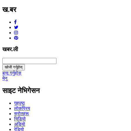
ख.बर
v1.0.0
खबर.ली
खोजी गर्नुहोस्
बन्द गर्नुहोस्
मेनु
साइट नेभिगेसन
गृहपृष्ठ
लोकप्रिय
स्रोतहरू
भिडियो
अडियो
रेडियो