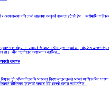
ने र अस्पतालमा पनि लामो लाइनमा बस्नुपर्ने बाध्यता हटेको छैन। त्यसैमाथि गाउँघरमा
 प्रदर्शन कार्यक्रम मंगलबारदेखि काठमाडौंमा सुरू भएको छ। बेइजिङ अन्तर्राष्ट्रिय
 भएको हो। चीन चलचित्र प्रशासन र बेइजिङ...
ो यस्तो जबाफ
ा दिएका दुवै अभिव्यक्तिमाथि भारतको विदेश मन्त्रालयले आफ्नो आधिकारिक धार
्तिबारे सोधिएका प्रश्नको जबाफ दिँदै आफ्नो धारणा सार्वजनिक...