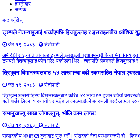
हाम्रोबारे
सम्पर्क
बन्द गर्नुहोस्
ट्रम्पले नेतन्याहूलाई थर्काएपछि हिजबुल्लाह र इसराइलबीच आंशिक युद
जेठ १९, २०८३
सेतोपाटी
अमेरिकी राष्ट्रपति डोनाल्ड ट्रम्पले इसराइली प्रधानमन्त्री बेन्जामिन नेतन्
ट्रम्पले नेतन्याहूलाई फोन गरेर थर्काएका थिए। त्यसपछि लेबननले हिजबुल्लाह 
त्रिभुवन विमानस्थलबाट ५४ लाखभन्दा बढी रकमसहित नेपाल एयरलाइ
जेठ १९, २०८३
सेतोपाटी
त्रिभुवन अन्तर्राष्ट्रिय विमानस्थलबाट करिब ५४ लाख ७१ हजार रुपैयाँ बराबरको
गढी गाउँपालिका–१ स्थायी घर भई हाल काठमाडौंको बनस्थली बस्दै आएका ५० वर्
सभामुखज्यू साख जोगाउनुस्, भोलि काम लाग्छ!
जेठ १९, २०८३
सेतोपाटी
सम्पादकीय आधारभूत कुराबाट सुरू गरौं। संसदको नेता प्रधानमन्त्री हो। किन