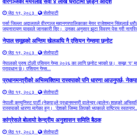
वीरगञ्जका मेयरलाई सवा ४ लाख धरौटीमा छाड्न आदेश
जेठ १९, २०८३
सेतोपाटी
पर्सा जिल्ला अदालतले वीरगञ्ज महानगरपालिकाका मेयर राजेशमान सिंहलाई धरौट
जयनारायण यादवले जानकारी दिए। उनका अनुसार झुटा विवरण पेस गरी नागरिक
नेपाल समूहको अन्तिम खेलअघि नै एसियन गेम्समा छनोट
जेठ १९, २०८३
सेतोपाटी
नेपालको पुरुष टोली एसियन गेम्स २०२६ का लागि छनोट भएको छ। समूह ‘ए’ मा ची
प्रावधान छ। एसियन गेम्स...
प्रधानमन्त्रीको अभिव्यक्तिमा रास्वपाको पनि धारणा आउनुपर्छ- नेक
जेठ १९, २०८३
सेतोपाटी
नेपाली कम्युनिस्ट पार्टी (नेकपा)ले प्रधानमन्त्री वालेन्द्र (बालेन) शाहको अभिव
रास्वपाको धारणा मागेका हुन्। 'देशको जिम्मा लिएको भएकाले राष्ट्रिय स्वतन्त्र..
कांग्रेसले बोलायो केन्द्रीय अनुशासन समिति बैठक
जेठ १९, २०८३
सेतोपाटी