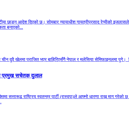
ीमा छाड्न आदेश दिएको छ। सोमबार न्यायाधीश गायत्रीप्रसाद रेग्मीको इजलासले
ता बनाएको...
न दुवै खेलमा पराजित भएर बाहिरिएसँगै नेपाल र मलेसिया सेमिफाइनलमा पुगे। सिं
पा प्रमुख सचेतक दुलाल
्यक्तिमा सत्तारूढ राष्ट्रिय स्वतन्त्र पार्टी (रास्वपा)ले आफ्नो धारणा राख्न माग ग
.