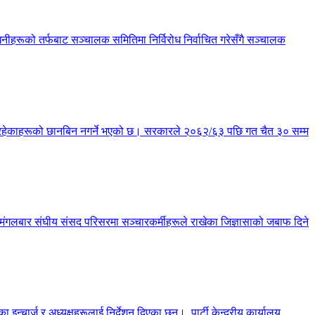
हरूको तर्फबाट सञ्चालक समितिमा निर्विरोध निर्वाचित गरेसँगै सञ्चालक
्य रहेकाहरूको छानबिन नगर्ने भएको छ। सरकारले २०६२/६३ पछि गत चैत ३० सम्म
छ। मंगलबार संघीय संसद परिसरमा सञ्चारकर्मीहरूले राखेका जिज्ञासाको जबाफ दिने
चार्ज र अध्यक्षहरूलाई निर्देशन दिएका छन्। पार्टी केन्द्रीय कार्यालय