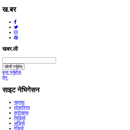
ख.बर
v1.0.0
खबर.ली
खोजी गर्नुहोस्
बन्द गर्नुहोस्
मेनु
साइट नेभिगेसन
गृहपृष्ठ
लोकप्रिय
स्रोतहरू
भिडियो
अडियो
रेडियो