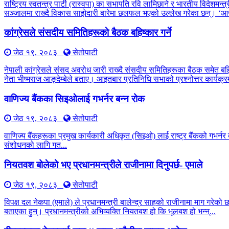
राष्ट्रिय स्वतन्त्र पार्टी (रास्वपा) का सभापति रवि लामिछाने र भारतीय विद
सञ्जालमा राख्दै विकास साझेदारी बारेमा छलफल भएको उल्लेख गरेका छन्। ‘आ
कांग्रेसले संसदीय समितिहरूकाे बैठक बहिष्कार गर्ने
जेठ १९, २०८३
सेतोपाटी
नेपाली कांग्रेसले संसद अवरोध जारी राख्दै संसदीय समितिहरूका बैठक समेत बह
नेता भीष्मराज आङ्देम्बेले बताए। आइतबार प्रतिनिधि सभाको प्रश्नोत्तर कार्यक्रम
वाणिज्य बैंकका सिइओलाई गभर्नर बन्न रोक
जेठ १९, २०८३
सेतोपाटी
वाणिज्य बैंकहरूका प्रमुख कार्यकारी अधिकृत (सिइओ) लाई राष्ट्र बैंकको गभर्नर 
संशोधनको लागि गत...
नियतवश बोलेको भए प्रधानमन्त्रीले राजीनामा दिनुपर्छ- एमाले
जेठ १९, २०८३
सेतोपाटी
विपक्ष दल नेकपा (एमाले) ले प्रधानमन्त्री बालेन्द्र साहको राजीनामा माग गरेको
बताएका हुन्। प्रधानमन्त्रीको अभिव्यक्ति नियतबश हो कि भूलबश हो भन्न्...