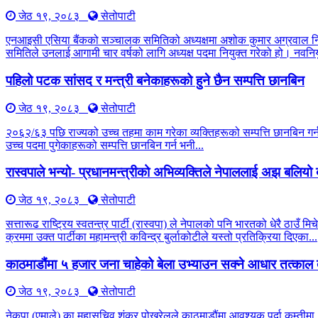
जेठ १९, २०८३
सेतोपाटी
एनआइसी एसिया बैंकको सञ्चालक समितिको अध्यक्षमा अशोक कुमार अग्रवाल नियु
समितिले उनलाई आगामी चार वर्षको लागि अध्यक्ष पदमा नियुक्त गरेको हो। नवनियु
पहिलो पटक सांसद र मन्त्री बनेकाहरूको हुने छैन सम्पत्ति छानबिन
जेठ १९, २०८३
सेतोपाटी
२०६२/६३ पछि राज्यको उच्च तहमा काम गरेका व्यक्तिहरूको सम्पत्ति छानबिन 
उच्च पदमा पुगेकाहरूको सम्पत्ति छानबिन गर्न भनी...
रास्वपाले भन्यो- प्रधानमन्त्रीको अभिव्यक्तिले नेपाललाई अझ बलिय
जेठ १९, २०८३
सेतोपाटी
सत्तारूढ राष्ट्रिय स्वतन्त्र पार्टी (रास्वपा) ले नेपालको पनि भारतको धेरै 
क्रममा उक्त पार्टीका महामन्त्री कविन्द्र बुर्लाकोटीले यस्तो प्रतिक्रिया दिएका...
काठमाडौंमा ५ हजार जना चाहेको बेला उभ्याउन सक्ने आधार तत्काल 
जेठ १९, २०८३
सेतोपाटी
नेकपा (एमाले) का महासचिव शंकर पोखरेलले काठमाडौंमा आवश्यक पर्दा कम्तीमा ५