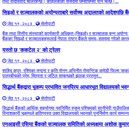
तथा वादविवाद चलिरहन्छ। कहिलेकाहीँ संसदमा घम्साघम्सी पनि चल्छ।...
सिइओ र सञ्चालकको अयोग्यताबारे सर्वोच्च अदालतको आदेशपछि बै
जेठ १९, २०८३
सेतोपाटी
बैंक तथा वित्तीय संस्थाको कार्यकारी अधिकृत (सिइओ) र सञ्चालक बन्न अयोग्य 
बैंकका सिइओ र सञ्चालकहरूलाई नेपाल राष्ट्र बैंकले समय–समयमा गरेको कारब
यस्तो छ 'ककटेल २' को ट्रेलर
जेठ १९, २०८३
सेतोपाटी
शाहिद कपुर, रश्मिका मन्दना र कृति सेनन अभिनीत रोमान्टिक कमेडी फिल्म 'कक
पात्रबीचको प्रेम, मित्रता र जटिल सम्बन्धको झलक प्रस्तुत...
सिद्धार्थ बैंकद्वारा भूकम्प प्रभावित जनप्रिय आधारभूत विद्यालयको भवन प
जेठ १९, २०८३
सेतोपाटी
सिद्धार्थ बैंकको आर्थिक सहयोगमा नवनिर्मित रुकुम पश्चिमको सानीभेरी गाउँप
विनाशकारी भूकम्पले क्षतिग्रस्त उक्त विद्यालयको भवनको पुनर्निर्माण कार्य सम्पन्न
एनआइसी एसिया बैंकको सञ्चालक समितिको अध्यक्षमा अशोक कुमार 