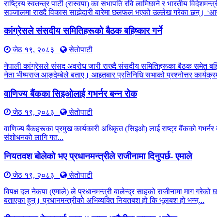
राष्ट्रिय स्वतन्त्र पार्टी (रास्वपा) का सभापति रवि लामिछाने र भारतीय विद
सञ्जालमा राख्दै विकास साझेदारी बारेमा छलफल भएको उल्लेख गरेका छन्। ‘आ
कांग्रेसले संसदीय समितिहरूकाे बैठक बहिष्कार गर्ने
जेठ १९, २०८३
सेतोपाटी
नेपाली कांग्रेसले संसद अवरोध जारी राख्दै संसदीय समितिहरूका बैठक समेत बह
नेता भीष्मराज आङ्देम्बेले बताए। आइतबार प्रतिनिधि सभाको प्रश्नोत्तर कार्यक्रम
वाणिज्य बैंकका सिइओलाई गभर्नर बन्न रोक
जेठ १९, २०८३
सेतोपाटी
वाणिज्य बैंकहरूका प्रमुख कार्यकारी अधिकृत (सिइओ) लाई राष्ट्र बैंकको गभर्नर 
संशोधनको लागि गत...
नियतवश बोलेको भए प्रधानमन्त्रीले राजीनामा दिनुपर्छ- एमाले
जेठ १९, २०८३
सेतोपाटी
विपक्ष दल नेकपा (एमाले) ले प्रधानमन्त्री बालेन्द्र साहको राजीनामा माग गरेको
बताएका हुन्। प्रधानमन्त्रीको अभिव्यक्ति नियतबश हो कि भूलबश हो भन्न्...