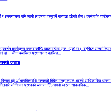
ने र अस्पतालमा पनि लामो लाइनमा बस्नुपर्ने बाध्यता हटेको छैन। त्यसैमाथि गाउँघरमा
 प्रदर्शन कार्यक्रम मंगलबारदेखि काठमाडौंमा सुरू भएको छ। बेइजिङ अन्तर्राष्ट्रिय
 भएको हो। चीन चलचित्र प्रशासन र बेइजिङ...
ो यस्तो जबाफ
ा दिएका दुवै अभिव्यक्तिमाथि भारतको विदेश मन्त्रालयले आफ्नो आधिकारिक धार
्तिबारे सोधिएका प्रश्नको जबाफ दिँदै आफ्नो धारणा सार्वजनिक...