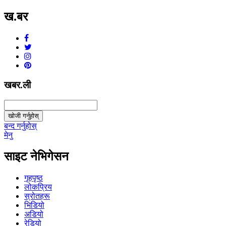
ख.बर
v1.0.0
खबर.ली
खोजी गर्नुहोस्
बन्द गर्नुहोस्
मेनु
साइट नेभिगेसन
गृहपृष्ठ
लोकप्रिय
स्रोतहरू
भिडियो
अडियो
रेडियो