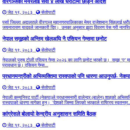
वीरगञ्जका मेयरलाई सवा ४ लाख धरौटीमा छाड्न आदेश
जेठ १९, २०८३
सेतोपाटी
पर्सा जिल्ला अदालतले वीरगञ्ज महानगरपालिकाका मेयर राजेशमान सिंहलाई धरौट
जयनारायण यादवले जानकारी दिए। उनका अनुसार झुटा विवरण पेस गरी नागरिक
नेपाल समूहको अन्तिम खेलअघि नै एसियन गेम्समा छनोट
जेठ १९, २०८३
सेतोपाटी
नेपालको पुरुष टोली एसियन गेम्स २०२६ का लागि छनोट भएको छ। समूह ‘ए’ मा ची
प्रावधान छ। एसियन गेम्स...
प्रधानमन्त्रीको अभिव्यक्तिमा रास्वपाको पनि धारणा आउनुपर्छ- नेक
जेठ १९, २०८३
सेतोपाटी
नेपाली कम्युनिस्ट पार्टी (नेकपा)ले प्रधानमन्त्री वालेन्द्र (बालेन) शाहको अभिव
रास्वपाको धारणा मागेका हुन्। 'देशको जिम्मा लिएको भएकाले राष्ट्रिय स्वतन्त्र..
कांग्रेसले बोलायो केन्द्रीय अनुशासन समिति बैठक
जेठ १९, २०८३
सेतोपाटी