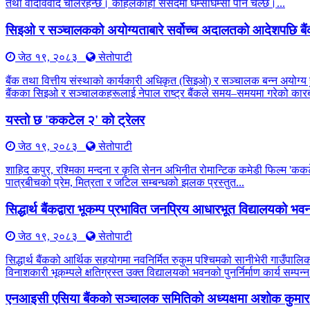
तथा वादविवाद चलिरहन्छ। कहिलेकाहीँ संसदमा घम्साघम्सी पनि चल्छ।...
सिइओ र सञ्चालकको अयोग्यताबारे सर्वोच्च अदालतको आदेशपछि बै
जेठ १९, २०८३
सेतोपाटी
बैंक तथा वित्तीय संस्थाको कार्यकारी अधिकृत (सिइओ) र सञ्चालक बन्न अयोग्य 
बैंकका सिइओ र सञ्चालकहरूलाई नेपाल राष्ट्र बैंकले समय–समयमा गरेको कारब
यस्तो छ 'ककटेल २' को ट्रेलर
जेठ १९, २०८३
सेतोपाटी
शाहिद कपुर, रश्मिका मन्दना र कृति सेनन अभिनीत रोमान्टिक कमेडी फिल्म 'कक
पात्रबीचको प्रेम, मित्रता र जटिल सम्बन्धको झलक प्रस्तुत...
सिद्धार्थ बैंकद्वारा भूकम्प प्रभावित जनप्रिय आधारभूत विद्यालयको भवन प
जेठ १९, २०८३
सेतोपाटी
सिद्धार्थ बैंकको आर्थिक सहयोगमा नवनिर्मित रुकुम पश्चिमको सानीभेरी गाउँप
विनाशकारी भूकम्पले क्षतिग्रस्त उक्त विद्यालयको भवनको पुनर्निर्माण कार्य सम्पन्न
एनआइसी एसिया बैंकको सञ्चालक समितिको अध्यक्षमा अशोक कुमार 