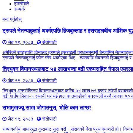
हाम्रोबारे
सम्पर्क
बन्द गर्नुहोस्
ट्रम्पले नेतन्याहूलाई थर्काएपछि हिजबुल्लाह र इसराइलबीच आंशिक युद
जेठ १९, २०८३
सेतोपाटी
अमेरिकी राष्ट्रपति डोनाल्ड ट्रम्पले इसराइली प्रधानमन्त्री बेन्जामिन नेतन्
ट्रम्पले नेतन्याहूलाई फोन गरेर थर्काएका थिए। त्यसपछि लेबननले हिजबुल्लाह 
त्रिभुवन विमानस्थलबाट ५४ लाखभन्दा बढी रकमसहित नेपाल एयरलाइ
जेठ १९, २०८३
सेतोपाटी
त्रिभुवन अन्तर्राष्ट्रिय विमानस्थलबाट करिब ५४ लाख ७१ हजार रुपैयाँ बराबरको
गढी गाउँपालिका–१ स्थायी घर भई हाल काठमाडौंको बनस्थली बस्दै आएका ५० वर्
सभामुखज्यू साख जोगाउनुस्, भोलि काम लाग्छ!
जेठ १९, २०८३
सेतोपाटी
सम्पादकीय आधारभूत कुराबाट सुरू गरौं। संसदको नेता प्रधानमन्त्री हो। किन