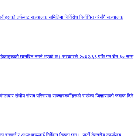
हरूको तर्फबाट सञ्चालक समितिमा निर्विरोध निर्वाचित गरेसँगै सञ्चालक
्य रहेकाहरूको छानबिन नगर्ने भएको छ। सरकारले २०६२/६३ पछि गत चैत ३० सम्म
छ। मंगलबार संघीय संसद परिसरमा सञ्चारकर्मीहरूले राखेका जिज्ञासाको जबाफ दिने
चार्ज र अध्यक्षहरूलाई निर्देशन दिएका छन्। पार्टी केन्द्रीय कार्यालय