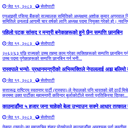
जेठ १९, २०८३
सेतोपाटी
एनआइसी एसिया बैंकको सञ्चालक समितिको अध्यक्षमा अशोक कुमार अग्रवाल नियु
समितिले उनलाई आगामी चार वर्षको लागि अध्यक्ष पदमा नियुक्त गरेको हो। नवनियु
पहिलो पटक सांसद र मन्त्री बनेकाहरूको हुने छैन सम्पत्ति छानबिन
जेठ १९, २०८३
सेतोपाटी
२०६२/६३ पछि राज्यको उच्च तहमा काम गरेका व्यक्तिहरूको सम्पत्ति छानबिन 
उच्च पदमा पुगेकाहरूको सम्पत्ति छानबिन गर्न भनी...
रास्वपाले भन्यो- प्रधानमन्त्रीको अभिव्यक्तिले नेपाललाई अझ बलिय
जेठ १९, २०८३
सेतोपाटी
सत्तारूढ राष्ट्रिय स्वतन्त्र पार्टी (रास्वपा) ले नेपालको पनि भारतको धेरै 
क्रममा उक्त पार्टीका महामन्त्री कविन्द्र बुर्लाकोटीले यस्तो प्रतिक्रिया दिएका...
काठमाडौंमा ५ हजार जना चाहेको बेला उभ्याउन सक्ने आधार तत्काल 
जेठ १९, २०८३
सेतोपाटी
नेकपा (एमाले) का महासचिव शंकर पोखरेलले काठमाडौंमा आवश्यक पर्दा कम्तीमा ५