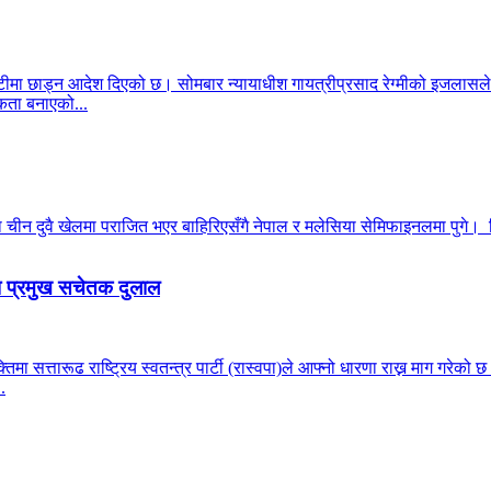
ीमा छाड्न आदेश दिएको छ। सोमबार न्यायाधीश गायत्रीप्रसाद रेग्मीको इजलासले
ता बनाएको...
न दुवै खेलमा पराजित भएर बाहिरिएसँगै नेपाल र मलेसिया सेमिफाइनलमा पुगे। सिं
पा प्रमुख सचेतक दुलाल
्यक्तिमा सत्तारूढ राष्ट्रिय स्वतन्त्र पार्टी (रास्वपा)ले आफ्नो धारणा राख्न माग ग
.