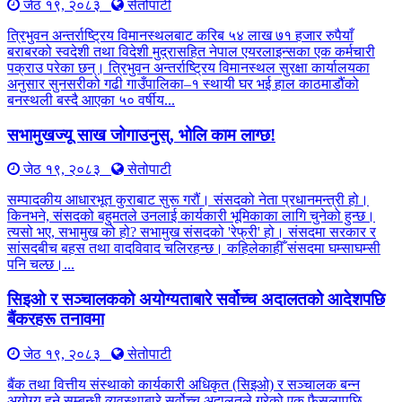
जेठ १९, २०८३
सेतोपाटी
त्रिभुवन अन्तर्राष्ट्रिय विमानस्थलबाट करिब ५४ लाख ७१ हजार रुपैयाँ
बराबरको स्वदेशी तथा विदेशी मुद्रासहित नेपाल एयरलाइन्सका एक कर्मचारी
पक्राउ परेका छन्। त्रिभुवन अन्तर्राष्ट्रिय विमानस्थल सुरक्षा कार्यालयका
अनुसार सुनसरीको गढी गाउँपालिका–१ स्थायी घर भई हाल काठमाडौंको
बनस्थली बस्दै आएका ५० वर्षीय...
सभामुखज्यू साख जोगाउनुस्, भोलि काम लाग्छ!
जेठ १९, २०८३
सेतोपाटी
सम्पादकीय आधारभूत कुराबाट सुरू गरौं। संसदको नेता प्रधानमन्त्री हो।
किनभने, संसदको बहुमतले उनलाई कार्यकारी भूमिकाका लागि चुनेको हुन्छ।
त्यसो भए, सभामुख को हो? सभामुख संसदको 'रेफ्री' हो। संसदमा सरकार र
सांसदबीच बहस तथा वादविवाद चलिरहन्छ। कहिलेकाहीँ संसदमा घम्साघम्सी
पनि चल्छ।...
सिइओ र सञ्चालकको अयोग्यताबारे सर्वोच्च अदालतको आदेशपछि
बैंकरहरू तनावमा
जेठ १९, २०८३
सेतोपाटी
बैंक तथा वित्तीय संस्थाको कार्यकारी अधिकृत (सिइओ) र सञ्चालक बन्न
अयोग्य हुने सम्बन्धी व्यवस्थाबारे सर्वोच्च अदालतले गरेको एक फैसलापछि