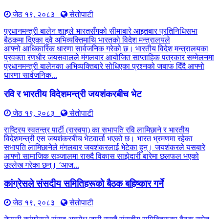
जेठ १९, २०८३
सेतोपाटी
प्रधानमन्त्री बालेन शाहले भारतसँगको सीमाबारे आइतबार प्रतिनिधिसभा
बैठकमा दिएका दुवै अभिव्यक्तिमाथि भारतको विदेश मन्त्रालयले
आफ्नो आधिकारिक धारणा सार्वजनिक गरेको छ। भारतीय विदेश मन्त्रालयका
प्रवक्ता रणधीर जयसवालले मंगलबार आयोजित साप्ताहिक पत्रकार सम्मेलनमा
प्रधानमन्त्री बालेनका अभिव्यक्तिबारे सोधिएका प्रश्नको जबाफ दिँदै आफ्नो
धारणा सार्वजनिक...
रवि र भारतीय विदेशमन्त्री जयशंकरबीच भेट
जेठ १९, २०८३
सेतोपाटी
राष्ट्रिय स्वतन्त्र पार्टी (रास्वपा) का सभापति रवि लामिछाने र भारतीय
विदेशमन्त्री एस जयशंकरबीच भेटवार्ता भएको छ। भारत भ्रमणमा रहेका
सभापति लामिछानेले मंगलबार जयशंकरलाई भेटेका हुन्। जयशंकरले यसबारे
आफ्नो सामाजिक सञ्जालमा राख्दै विकास साझेदारी बारेमा छलफल भएको
उल्लेख गरेका छन्। ‘आज...
कांग्रेसले संसदीय समितिहरूकाे बैठक बहिष्कार गर्ने
जेठ १९, २०८३
सेतोपाटी