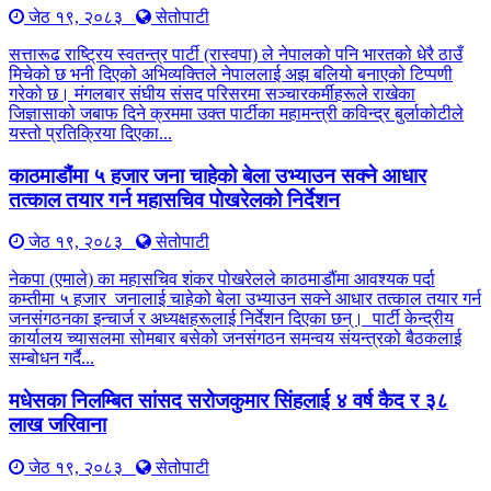
जेठ १९, २०८३
सेतोपाटी
सत्तारूढ राष्ट्रिय स्वतन्त्र पार्टी (रास्वपा) ले नेपालको पनि भारतको धेरै ठाउँ
मिचेको छ भनी दिएको अभिव्यक्तिले नेपाललाई अझ बलियो बनाएको टिप्पणी
गरेको छ। मंगलबार संघीय संसद परिसरमा सञ्चारकर्मीहरूले राखेका
जिज्ञासाको जबाफ दिने क्रममा उक्त पार्टीका महामन्त्री कविन्द्र बुर्लाकोटीले
यस्तो प्रतिक्रिया दिएका...
काठमाडौंमा ५ हजार जना चाहेको बेला उभ्याउन सक्ने आधार
तत्काल तयार गर्न महासचिव पोखरेलको निर्देशन
जेठ १९, २०८३
सेतोपाटी
नेकपा (एमाले) का महासचिव शंकर पोखरेलले काठमाडौंमा आवश्यक पर्दा
कम्तीमा ५ हजार जनालाई चाहेको बेला उभ्याउन सक्ने आधार तत्काल तयार गर्न
जनसंगठनका इन्चार्ज र अध्यक्षहरूलाई निर्देशन दिएका छन्। पार्टी केन्द्रीय
कार्यालय च्यासलमा सोमबार बसेको जनसंगठन समन्वय संयन्त्रको बैठकलाई
सम्बोधन गर्दै...
मधेसका निलम्बित सांसद सरोजकुमार सिंहलाई ४ वर्ष कैद र ३८
लाख जरिवाना
जेठ १९, २०८३
सेतोपाटी