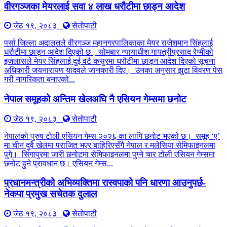
वीरगञ्जका मेयरलाई सवा ४ लाख धरौटीमा छाड्न आदेश
जेठ १९, २०८३
सेतोपाटी
पर्सा जिल्ला अदालतले वीरगञ्ज महानगरपालिकाका मेयर राजेशमान सिंहलाई
धरौटीमा छाड्न आदेश दिएको छ। सोमबार न्यायाधीश गायत्रीप्रसाद रेग्मीको
इजलासले मेयर सिंहलाई दुई वटै कसुरमा धरौटीमा छाड्न आदेश दिएको सूचना
अधिकारी जयनारायण यादवले जानकारी दिए। उनका अनुसार झुटा विवरण पेस
गरी नागरिकता बनाएको...
नेपाल समूहको अन्तिम खेलअघि नै एसियन गेम्समा छनोट
जेठ १९, २०८३
सेतोपाटी
नेपालको पुरुष टोली एसियन गेम्स २०२६ का लागि छनोट भएको छ। समूह ‘ए’
मा चीन दुवै खेलमा पराजित भएर बाहिरिएसँगै नेपाल र मलेसिया सेमिफाइनलमा
पुगे। सिंगापुरमा जारी छनोटमा सेमिफाइनलमा पुग्ने चार टोली एसियन गेम्समा
छनोट हुने प्रावधान छ। एसियन गेम्स...
प्रधानमन्त्रीको अभिव्यक्तिमा रास्वपाको पनि धारणा आउनुपर्छ-
नेकपा प्रमुख सचेतक दुलाल
जेठ १९, २०८३
सेतोपाटी