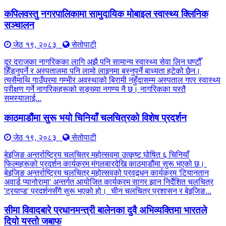
कपिलवस्तु नगरपालिकामा सामुदायिक मोबाइल स्वास्थ्य क्लिनिक
सञ्चालन
जेठ १९, २०८३
सेतोपाटी
दूर दराजका नागरिकका लागि अझै पनि सामान्य स्वास्थ्य सेवा लिन घण्टौँ
हिँड्नुपर्ने र अस्पतालमा पनि लामो लाइनमा बस्नुपर्ने बाध्यता हटेको छैन।
त्यसैमाथि गाउँघरमा गम्भीर अवस्थाको बिरामी नहुँदासम्म अस्पताल गएर स्वास्थ्य
परीक्षण गर्ने नागरिकहरूको सङ्ख्या नगण्य नै छ। नागरिकका यस्तै
समस्यालाई...
काठमाडौंमा सुरू भयो चिनियाँ चलचित्रको विशेष प्रदर्शन
जेठ १९, २०८३
सेतोपाटी
बेइजिङ अन्तर्राष्ट्रिय चलचित्र महोत्सवमा उत्कृष्ट घोषित ६ चिनियाँ
फिल्महरूको प्रदर्शन कार्यक्रम मंगलबारदेखि काठमाडौंमा सुरू भएको छ।
बेइजिङ अन्तर्राष्ट्रिय चलचित्र महोत्सवको प्रवद्र्धन कार्यक्रम 'टियानतान
अवार्ड प्यानोरामा' अन्तर्गत आयोजित कार्यक्रम सागर झान निर्देशित चलचित्र
'ट्रयाप्ड' प्रदर्शनसँगै सुरू भएको हो। चीन चलचित्र प्रशासन र बेइजिङ...
सीमा विवादबारे प्रधानमन्त्री बालेनका दुवै अभिव्यक्तिमा भारतले
दियो यस्तो जबाफ