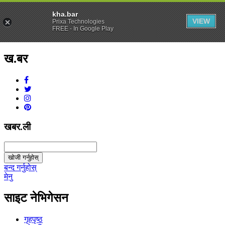
kha.bar
VIEW
Prixa Technologies
FREE - In Google Play
ख.बर
v1.0.0
खबर.ली
खोजी गर्नुहोस्
बन्द गर्नुहोस्
मेनु
साइट नेभिगेसन
गृहपृष्ठ