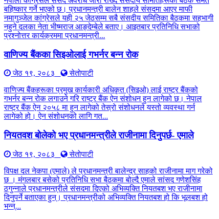
नेपाली कांग्रेसले संसद अवरोध जारी राख्दै संसदीय समितिहरूका बैठक समेत
बहिष्कार गर्ने भएको छ। प्रधानमन्त्री बालेन शाहले संसदमा आएर माफी
नमागुञ्जेल कांग्रेसले यही २५ जेठसम्म सबै संसदीय समितिका बैठकमा सहभागी
नहुने दलका नेता भीष्मराज आङ्देम्बेले बताए। आइतबार प्रतिनिधि सभाको
प्रश्नोत्तर कार्यक्रममा प्रधानमन्त्री...
वाणिज्य बैंकका सिइओलाई गभर्नर बन्न रोक
जेठ १९, २०८३
सेतोपाटी
वाणिज्य बैंकहरूका प्रमुख कार्यकारी अधिकृत (सिइओ) लाई राष्ट्र बैंकको
गभर्नर बन्न रोक लगाउने गरि राष्ट्र बैंक ऐन संशोधन हुन लागेको छ। नेपाल
राष्ट्र बैंक ऐन २०५८ मा हुन लागेको तेस्रो संशोधनले यस्तो व्यवस्था गर्न
लागेको हो। ऐन संशोधनको लागि गत...
नियतवश बोलेको भए प्रधानमन्त्रीले राजीनामा दिनुपर्छ- एमाले
जेठ १९, २०८३
सेतोपाटी
विपक्ष दल नेकपा (एमाले) ले प्रधानमन्त्री बालेन्द्र साहको राजीनामा माग गरेको
छ । मंगलबार बसेको प्रतिनिधि सभा बैठकमा बोल्दै एमाले सांसद गणेशसिंह
ठगुन्नाले प्रधानमन्त्रीले संसदमा दिएको अभिव्यक्ति नियतबश भए राजीनामा
दिनुपर्ने बताएका हुन्। प्रधानमन्त्रीको अभिव्यक्ति नियतबश हो कि भूलबश हो
भन्न्...