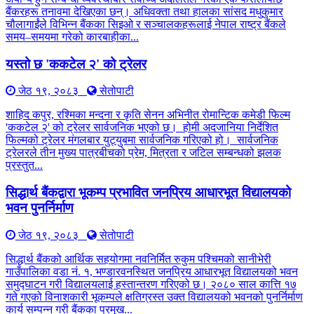
बैंकरहरू तनावमा देखिएका छन्। अधिवक्ता तथा हालका सांसद मधुकुमार
चौलागाईंले विभिन्न बैंकका सिइओ र सञ्चालकहरूलाई नेपाल राष्ट्र बैंकले
समय–समयमा गरेको कारबाहीका...
यस्तो छ 'ककटेल २' को ट्रेलर
जेठ १९, २०८३
सेतोपाटी
शाहिद कपुर, रश्मिका मन्दना र कृति सेनन अभिनीत रोमान्टिक कमेडी फिल्म
'ककटेल २' को ट्रेलर सार्वजनिक भएको छ। होमी अदजानिया निर्देशित
फिल्मको ट्रेलर मंगलबार युट्युबमा सार्वजनिक गरिएको हो। सार्वजनिक
ट्रेलरले तीन मुख्य पात्रबीचको प्रेम, मित्रता र जटिल सम्बन्धको झलक
प्रस्तुत...
सिद्धार्थ बैंकद्वारा भूकम्प प्रभावित जनप्रिय आधारभूत विद्यालयको
भवन पुनर्निर्माण
जेठ १९, २०८३
सेतोपाटी
सिद्धार्थ बैंकको आर्थिक सहयोगमा नवनिर्मित रुकुम पश्चिमको सानीभेरी
गाउँपालिका वडा नं. १, भण्डारवनस्थित जनप्रिय आधारभूत विद्यालयको भवन
समुद्घाटन गरी विद्यालयलाई हस्तान्तरण गरिएको छ। २०८० साल कात्ति १७
गते गएको विनाशकारी भूकम्पले क्षतिग्रस्त उक्त विद्यालयको भवनको पुनर्निर्माण
कार्य सम्पन्न गरी बैंकका प्रमुख...