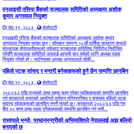
एनआइसी एसिया बैंकको सञ्चालक समितिको अध्यक्षमा अशोक
कुमार अग्रवाल नियुक्त
जेठ १९, २०८३
सेतोपाटी
एनआइसी एसिया बैंकको सञ्चालक समितिको अध्यक्षमा अशोक कुमार
अग्रवाल नियुक्त भएका छन्। सोमबार सम्पन्न २८औं वार्षिक साधारण सभाले
संस्थापक सेयरधनीहरूको तर्फबाट सञ्चालक समितिमा निर्विरोध निर्वाचित
गरेसँगै सञ्चालक समितिले उनलाई आगामी चार वर्षको लागि अध्यक्ष पदमा
नियुक्त गरेको हो। नवनियुक्त अध्यक्ष अग्रवालले सोही...
पहिलो पटक सांसद र मन्त्री बनेकाहरूको हुने छैन सम्पत्ति छानबिन
जेठ १९, २०८३
सेतोपाटी
२०६२/६३ पछि राज्यको उच्च तहमा काम गरेका व्यक्तिहरूको सम्पत्ति छानबिन
गर्न सरकारले बनाएको आयोगले वर्तमान मन्त्रिपरिषद र संसदमा पहिलो पटक
सदस्य रहेकाहरूको छानबिन नगर्ने भएको छ। सरकारले २०६२/६३ पछि गत
चैत ३० सम्म उच्च पदमा पुगेकाहरूको सम्पत्ति छानबिन गर्न भनी...
रास्वपाले भन्यो- प्रधानमन्त्रीको अभिव्यक्तिले नेपाललाई अझ बलियो
बनाएको छ