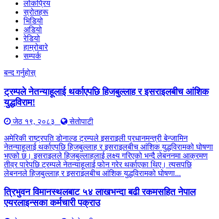
लोकप्रिय
स्रोतहरू
भिडियो
अडियो
रेडियो
हाम्रोबारे
सम्पर्क
बन्द गर्नुहोस्
ट्रम्पले नेतन्याहूलाई थर्काएपछि हिजबुल्लाह र इसराइलबीच आंशिक
युद्धविराम!
जेठ १९, २०८३
सेतोपाटी
अमेरिकी राष्ट्रपति डोनाल्ड ट्रम्पले इसराइली प्रधानमन्त्री बेन्जामिन
नेतन्याहूलाई थर्काएपछि हिजबुल्लाह र इसराइलबीच आंशिक युद्धविरामको घोषणा
भएको छ। इसराइलले हिजबुल्लाहलाई लक्ष्य गरिएको भन्दै लेबननमा आक्रमण
तीव्र पारेपछि ट्रम्पले नेतन्याहूलाई फोन गरेर थर्काएका थिए। त्यसपछि
लेबननले हिजबुल्लाह र इसराइलबीच आंशिक युद्धविरामको घोषणा...
त्रिभुवन विमानस्थलबाट ५४ लाखभन्दा बढी रकमसहित नेपाल
एयरलाइन्सका कर्मचारी पक्राउ