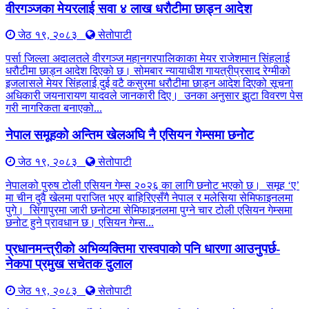
वीरगञ्जका मेयरलाई सवा ४ लाख धरौटीमा छाड्न आदेश
जेठ १९, २०८३
सेतोपाटी
पर्सा जिल्ला अदालतले वीरगञ्ज महानगरपालिकाका मेयर राजेशमान सिंहलाई
धरौटीमा छाड्न आदेश दिएको छ। सोमबार न्यायाधीश गायत्रीप्रसाद रेग्मीको
इजलासले मेयर सिंहलाई दुई वटै कसुरमा धरौटीमा छाड्न आदेश दिएको सूचना
अधिकारी जयनारायण यादवले जानकारी दिए। उनका अनुसार झुटा विवरण पेस
गरी नागरिकता बनाएको...
नेपाल समूहको अन्तिम खेलअघि नै एसियन गेम्समा छनोट
जेठ १९, २०८३
सेतोपाटी
नेपालको पुरुष टोली एसियन गेम्स २०२६ का लागि छनोट भएको छ। समूह ‘ए’
मा चीन दुवै खेलमा पराजित भएर बाहिरिएसँगै नेपाल र मलेसिया सेमिफाइनलमा
पुगे। सिंगापुरमा जारी छनोटमा सेमिफाइनलमा पुग्ने चार टोली एसियन गेम्समा
छनोट हुने प्रावधान छ। एसियन गेम्स...
प्रधानमन्त्रीको अभिव्यक्तिमा रास्वपाको पनि धारणा आउनुपर्छ-
नेकपा प्रमुख सचेतक दुलाल
जेठ १९, २०८३
सेतोपाटी