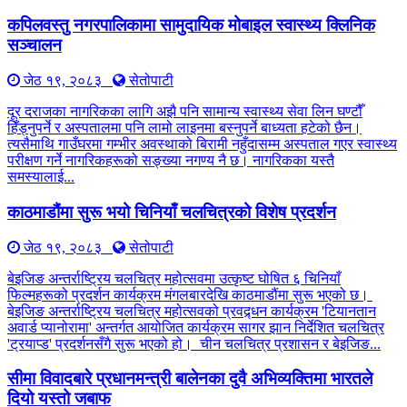
कपिलवस्तु नगरपालिकामा सामुदायिक मोबाइल स्वास्थ्य क्लिनिक
सञ्चालन
जेठ १९, २०८३
सेतोपाटी
दूर दराजका नागरिकका लागि अझै पनि सामान्य स्वास्थ्य सेवा लिन घण्टौँ
हिँड्नुपर्ने र अस्पतालमा पनि लामो लाइनमा बस्नुपर्ने बाध्यता हटेको छैन।
त्यसैमाथि गाउँघरमा गम्भीर अवस्थाको बिरामी नहुँदासम्म अस्पताल गएर स्वास्थ्य
परीक्षण गर्ने नागरिकहरूको सङ्ख्या नगण्य नै छ। नागरिकका यस्तै
समस्यालाई...
काठमाडौंमा सुरू भयो चिनियाँ चलचित्रको विशेष प्रदर्शन
जेठ १९, २०८३
सेतोपाटी
बेइजिङ अन्तर्राष्ट्रिय चलचित्र महोत्सवमा उत्कृष्ट घोषित ६ चिनियाँ
फिल्महरूको प्रदर्शन कार्यक्रम मंगलबारदेखि काठमाडौंमा सुरू भएको छ।
बेइजिङ अन्तर्राष्ट्रिय चलचित्र महोत्सवको प्रवद्र्धन कार्यक्रम 'टियानतान
अवार्ड प्यानोरामा' अन्तर्गत आयोजित कार्यक्रम सागर झान निर्देशित चलचित्र
'ट्रयाप्ड' प्रदर्शनसँगै सुरू भएको हो। चीन चलचित्र प्रशासन र बेइजिङ...
सीमा विवादबारे प्रधानमन्त्री बालेनका दुवै अभिव्यक्तिमा भारतले
दियो यस्तो जबाफ