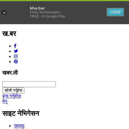
kha.bar
VIEW
Prixa Technologies
FREE - In Google Play
ख.बर
v1.0.0
खबर.ली
खोजी गर्नुहोस्
बन्द गर्नुहोस्
मेनु
साइट नेभिगेसन
गृहपृष्ठ