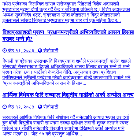
मधेस प्रदेशका निलम्बित सांसद सरोजकुमार सिंहलाई विशेष अदालतले
भ्रष्टाचार मुद्दामा दोषी ठहर गर्दै कैद र जरिवाना तोकेको छ। विशेष अदालतका
अध्यक्ष सुदर्शनदेव भट्ट, सदस्यहरू उमेश कोइराला र विदुर कोइरालाको
इजलासले सांसद सिंहलाई भ्रष्टाचार मुद्दामा चार वर्ष एक महिना कैद र...
विश्वप्रकाशको प्रश्न- प्रधानमन्त्रीको अभिव्यक्तिको आसय हिसाब
बराबर भन्ने हो?
जेठ १९, २०८३
सेतोपाटी
नेपाली कांग्रेसका उपसभापति विश्वप्रकाश शर्माले प्रधानमन्त्री बालेन शाहले
संसदको रोस्ट्रमबाट दिएको अभिव्यक्तिको आसय हिसाब बराबर भन्ने हो भन्ने
प्रश्न गरेका छन्। पार्टीको केन्द्रीय नीति, अनुसन्धान तथा प्रशिक्षण
प्रतिष्ठानले लुम्बिनी प्रदेशमा गरेको कार्यक्रममा बोल्दै उपसभापति शर्माले भने,
‘प्रधानमन्त्रीको अभिव्यक्तिको आसय के हिसाब...
आर्थिक विधेयक फेरि सच्याएर विद्युतीय गाडीको अर्को अन्योल अन्त्य
जेठ १९, २०८३
सेतोपाटी
सरकारले आर्थिक विधेयक फेरि संशोधन गर्दै बजेटअघि आयात भएका तर दर्ता
हुन बाँकी विद्युतीय सवारी साधनमा स्वच्छ पूर्वाधार लगानी शुल्क नलाग्ने स्पष्ट
पारेको छ। योसँगै बजेटपछि विद्युतीय सवारीमा देखिएको अर्को अन्योल पनि
अन्त्य भएको छ। जेठ १५ गते प्रस्तुत आर्थिक...