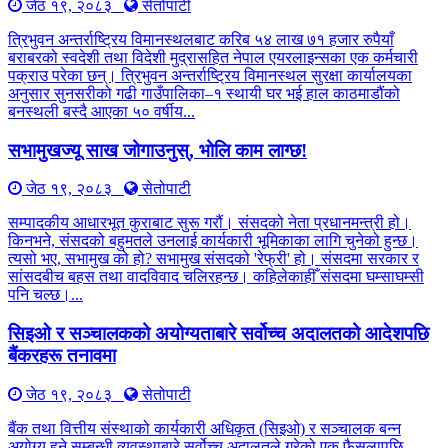
जेठ १९, २०८३
सेतोपाटी
त्रिभुवन अन्तर्राष्ट्रिय विमानस्थलबाट करिब ५४ लाख ७१ हजार रुपैयाँ
बराबरको स्वदेशी तथा विदेशी मुद्रासहित नेपाल एयरलाइन्सका एक कर्मचारी
पक्राउ परेका छन्। त्रिभुवन अन्तर्राष्ट्रिय विमानस्थल सुरक्षा कार्यालयका
अनुसार सुनसरीको गढी गाउँपालिका–१ स्थायी घर भई हाल काठमाडौंको
बनस्थली बस्दै आएका ५० वर्षीय...
सभामुखज्यू साख जोगाउनुस्, भोलि काम लाग्छ!
जेठ १९, २०८३
सेतोपाटी
सम्पादकीय आधारभूत कुराबाट सुरू गरौं। संसदको नेता प्रधानमन्त्री हो।
किनभने, संसदको बहुमतले उनलाई कार्यकारी भूमिकाका लागि चुनेको हुन्छ।
त्यसो भए, सभामुख को हो? सभामुख संसदको 'रेफ्री' हो। संसदमा सरकार र
सांसदबीच बहस तथा वादविवाद चलिरहन्छ। कहिलेकाहीँ संसदमा घम्साघम्सी
पनि चल्छ।...
सिइओ र सञ्चालकको अयोग्यताबारे सर्वोच्च अदालतको आदेशपछि
बैंकरहरू तनावमा
जेठ १९, २०८३
सेतोपाटी
बैंक तथा वित्तीय संस्थाको कार्यकारी अधिकृत (सिइओ) र सञ्चालक बन्न
अयोग्य हुने सम्बन्धी व्यवस्थाबारे सर्वोच्च अदालतले गरेको एक फैसलापछि