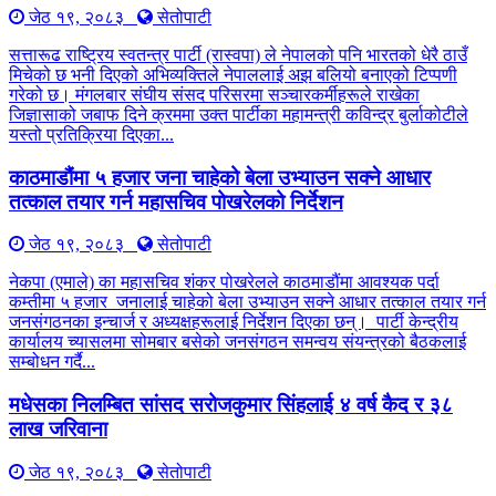
जेठ १९, २०८३
सेतोपाटी
सत्तारूढ राष्ट्रिय स्वतन्त्र पार्टी (रास्वपा) ले नेपालको पनि भारतको धेरै ठाउँ
मिचेको छ भनी दिएको अभिव्यक्तिले नेपाललाई अझ बलियो बनाएको टिप्पणी
गरेको छ। मंगलबार संघीय संसद परिसरमा सञ्चारकर्मीहरूले राखेका
जिज्ञासाको जबाफ दिने क्रममा उक्त पार्टीका महामन्त्री कविन्द्र बुर्लाकोटीले
यस्तो प्रतिक्रिया दिएका...
काठमाडौंमा ५ हजार जना चाहेको बेला उभ्याउन सक्ने आधार
तत्काल तयार गर्न महासचिव पोखरेलको निर्देशन
जेठ १९, २०८३
सेतोपाटी
नेकपा (एमाले) का महासचिव शंकर पोखरेलले काठमाडौंमा आवश्यक पर्दा
कम्तीमा ५ हजार जनालाई चाहेको बेला उभ्याउन सक्ने आधार तत्काल तयार गर्न
जनसंगठनका इन्चार्ज र अध्यक्षहरूलाई निर्देशन दिएका छन्। पार्टी केन्द्रीय
कार्यालय च्यासलमा सोमबार बसेको जनसंगठन समन्वय संयन्त्रको बैठकलाई
सम्बोधन गर्दै...
मधेसका निलम्बित सांसद सरोजकुमार सिंहलाई ४ वर्ष कैद र ३८
लाख जरिवाना
जेठ १९, २०८३
सेतोपाटी