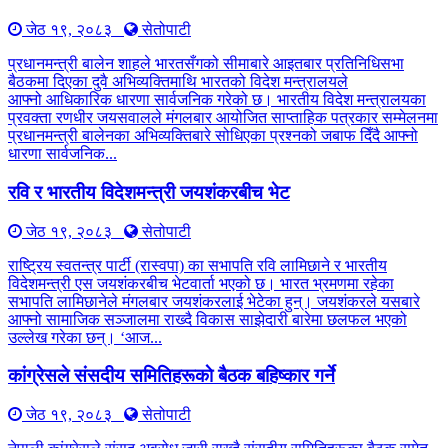
जेठ १९, २०८३
सेतोपाटी
प्रधानमन्त्री बालेन शाहले भारतसँगको सीमाबारे आइतबार प्रतिनिधिसभा
बैठकमा दिएका दुवै अभिव्यक्तिमाथि भारतको विदेश मन्त्रालयले
आफ्नो आधिकारिक धारणा सार्वजनिक गरेको छ। भारतीय विदेश मन्त्रालयका
प्रवक्ता रणधीर जयसवालले मंगलबार आयोजित साप्ताहिक पत्रकार सम्मेलनमा
प्रधानमन्त्री बालेनका अभिव्यक्तिबारे सोधिएका प्रश्नको जबाफ दिँदै आफ्नो
धारणा सार्वजनिक...
रवि र भारतीय विदेशमन्त्री जयशंकरबीच भेट
जेठ १९, २०८३
सेतोपाटी
राष्ट्रिय स्वतन्त्र पार्टी (रास्वपा) का सभापति रवि लामिछाने र भारतीय
विदेशमन्त्री एस जयशंकरबीच भेटवार्ता भएको छ। भारत भ्रमणमा रहेका
सभापति लामिछानेले मंगलबार जयशंकरलाई भेटेका हुन्। जयशंकरले यसबारे
आफ्नो सामाजिक सञ्जालमा राख्दै विकास साझेदारी बारेमा छलफल भएको
उल्लेख गरेका छन्। ‘आज...
कांग्रेसले संसदीय समितिहरूकाे बैठक बहिष्कार गर्ने
जेठ १९, २०८३
सेतोपाटी