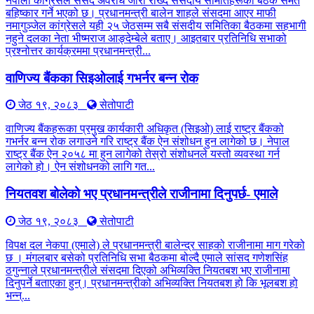
नेपाली कांग्रेसले संसद अवरोध जारी राख्दै संसदीय समितिहरूका बैठक समेत
बहिष्कार गर्ने भएको छ। प्रधानमन्त्री बालेन शाहले संसदमा आएर माफी
नमागुञ्जेल कांग्रेसले यही २५ जेठसम्म सबै संसदीय समितिका बैठकमा सहभागी
नहुने दलका नेता भीष्मराज आङ्देम्बेले बताए। आइतबार प्रतिनिधि सभाको
प्रश्नोत्तर कार्यक्रममा प्रधानमन्त्री...
वाणिज्य बैंकका सिइओलाई गभर्नर बन्न रोक
जेठ १९, २०८३
सेतोपाटी
वाणिज्य बैंकहरूका प्रमुख कार्यकारी अधिकृत (सिइओ) लाई राष्ट्र बैंकको
गभर्नर बन्न रोक लगाउने गरि राष्ट्र बैंक ऐन संशोधन हुन लागेको छ। नेपाल
राष्ट्र बैंक ऐन २०५८ मा हुन लागेको तेस्रो संशोधनले यस्तो व्यवस्था गर्न
लागेको हो। ऐन संशोधनको लागि गत...
नियतवश बोलेको भए प्रधानमन्त्रीले राजीनामा दिनुपर्छ- एमाले
जेठ १९, २०८३
सेतोपाटी
विपक्ष दल नेकपा (एमाले) ले प्रधानमन्त्री बालेन्द्र साहको राजीनामा माग गरेको
छ । मंगलबार बसेको प्रतिनिधि सभा बैठकमा बोल्दै एमाले सांसद गणेशसिंह
ठगुन्नाले प्रधानमन्त्रीले संसदमा दिएको अभिव्यक्ति नियतबश भए राजीनामा
दिनुपर्ने बताएका हुन्। प्रधानमन्त्रीको अभिव्यक्ति नियतबश हो कि भूलबश हो
भन्न्...