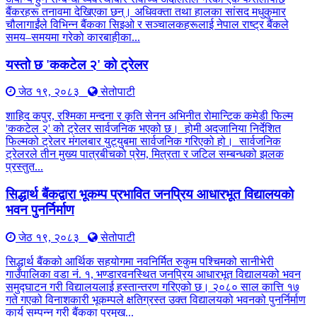
बैंकरहरू तनावमा देखिएका छन्। अधिवक्ता तथा हालका सांसद मधुकुमार
चौलागाईंले विभिन्न बैंकका सिइओ र सञ्चालकहरूलाई नेपाल राष्ट्र बैंकले
समय–समयमा गरेको कारबाहीका...
यस्तो छ 'ककटेल २' को ट्रेलर
जेठ १९, २०८३
सेतोपाटी
शाहिद कपुर, रश्मिका मन्दना र कृति सेनन अभिनीत रोमान्टिक कमेडी फिल्म
'ककटेल २' को ट्रेलर सार्वजनिक भएको छ। होमी अदजानिया निर्देशित
फिल्मको ट्रेलर मंगलबार युट्युबमा सार्वजनिक गरिएको हो। सार्वजनिक
ट्रेलरले तीन मुख्य पात्रबीचको प्रेम, मित्रता र जटिल सम्बन्धको झलक
प्रस्तुत...
सिद्धार्थ बैंकद्वारा भूकम्प प्रभावित जनप्रिय आधारभूत विद्यालयको
भवन पुनर्निर्माण
जेठ १९, २०८३
सेतोपाटी
सिद्धार्थ बैंकको आर्थिक सहयोगमा नवनिर्मित रुकुम पश्चिमको सानीभेरी
गाउँपालिका वडा नं. १, भण्डारवनस्थित जनप्रिय आधारभूत विद्यालयको भवन
समुद्घाटन गरी विद्यालयलाई हस्तान्तरण गरिएको छ। २०८० साल कात्ति १७
गते गएको विनाशकारी भूकम्पले क्षतिग्रस्त उक्त विद्यालयको भवनको पुनर्निर्माण
कार्य सम्पन्न गरी बैंकका प्रमुख...