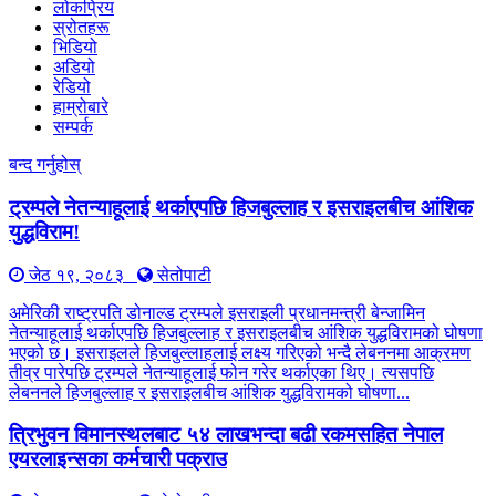
लोकप्रिय
स्रोतहरू
भिडियो
अडियो
रेडियो
हाम्रोबारे
सम्पर्क
बन्द गर्नुहोस्
ट्रम्पले नेतन्याहूलाई थर्काएपछि हिजबुल्लाह र इसराइलबीच आंशिक
युद्धविराम!
जेठ १९, २०८३
सेतोपाटी
अमेरिकी राष्ट्रपति डोनाल्ड ट्रम्पले इसराइली प्रधानमन्त्री बेन्जामिन
नेतन्याहूलाई थर्काएपछि हिजबुल्लाह र इसराइलबीच आंशिक युद्धविरामको घोषणा
भएको छ। इसराइलले हिजबुल्लाहलाई लक्ष्य गरिएको भन्दै लेबननमा आक्रमण
तीव्र पारेपछि ट्रम्पले नेतन्याहूलाई फोन गरेर थर्काएका थिए। त्यसपछि
लेबननले हिजबुल्लाह र इसराइलबीच आंशिक युद्धविरामको घोषणा...
त्रिभुवन विमानस्थलबाट ५४ लाखभन्दा बढी रकमसहित नेपाल
एयरलाइन्सका कर्मचारी पक्राउ