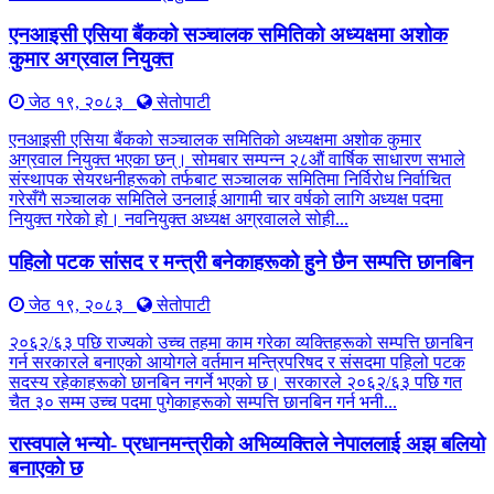
एनआइसी एसिया बैंकको सञ्चालक समितिको अध्यक्षमा अशोक
कुमार अग्रवाल नियुक्त
जेठ १९, २०८३
सेतोपाटी
एनआइसी एसिया बैंकको सञ्चालक समितिको अध्यक्षमा अशोक कुमार
अग्रवाल नियुक्त भएका छन्। सोमबार सम्पन्न २८औं वार्षिक साधारण सभाले
संस्थापक सेयरधनीहरूको तर्फबाट सञ्चालक समितिमा निर्विरोध निर्वाचित
गरेसँगै सञ्चालक समितिले उनलाई आगामी चार वर्षको लागि अध्यक्ष पदमा
नियुक्त गरेको हो। नवनियुक्त अध्यक्ष अग्रवालले सोही...
पहिलो पटक सांसद र मन्त्री बनेकाहरूको हुने छैन सम्पत्ति छानबिन
जेठ १९, २०८३
सेतोपाटी
२०६२/६३ पछि राज्यको उच्च तहमा काम गरेका व्यक्तिहरूको सम्पत्ति छानबिन
गर्न सरकारले बनाएको आयोगले वर्तमान मन्त्रिपरिषद र संसदमा पहिलो पटक
सदस्य रहेकाहरूको छानबिन नगर्ने भएको छ। सरकारले २०६२/६३ पछि गत
चैत ३० सम्म उच्च पदमा पुगेकाहरूको सम्पत्ति छानबिन गर्न भनी...
रास्वपाले भन्यो- प्रधानमन्त्रीको अभिव्यक्तिले नेपाललाई अझ बलियो
बनाएको छ